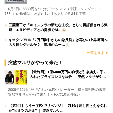
6月3日に8330円をつけたワークマン（東証スタンダード・
7564）の株価は、わずか1カ月あまりで約34％下落…
三菱重工が「AIインフラの新たな主役」として再評価される気
運 エヌビディアとの提携でAI…
キオクシアHD「7万円割れからの急反発」は再びの上昇局面へ
の反転シグナルか？ 市場のムー…
一覧を見る
突然マルサがやって来た！
【最終回】1億6000万円の負債と引き換えに手に
入れたプライスレスな経験 ｜ 突然マルサがや…
2009年12月に発行された元FXトレーダー・磯貝清明氏の著書
『突然マルサがやって来た！～FXで10億円稼い…
【第9回】もう一度FXでリベンジ！ 種銭は差し押さえを免れ
た”ヒミツのお金” ｜ 突然マルサ…