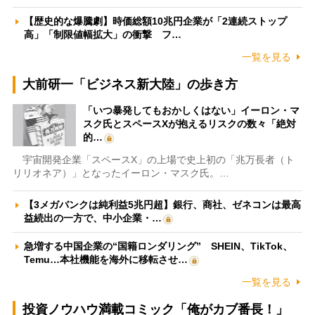
【歴史的な爆騰劇】時価総額10兆円企業が「2連続ストップ
高」「制限値幅拡大」の衝撃 フ…
一覧を見る
大前研一「ビジネス新大陸」の歩き方
「いつ暴発してもおかしくはない」イーロン・マ
スク氏とスペースXが抱えるリスクの数々「絶対
的…
宇宙開発企業「スペースX」の上場で史上初の「兆万長者（ト
リリオネア）」となったイーロン・マスク氏。…
【3メガバンクは純利益5兆円超】銀行、商社、ゼネコンは最高
益続出の一方で、中小企業・…
急増する中国企業の“国籍ロンダリング” SHEIN、TikTok、
Temu…本社機能を海外に移転させ…
一覧を見る
投資ノウハウ満載コミック「俺がカブ番長！」