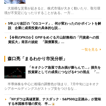
大規模な災害が起きると、株式市場が大きく動いたり、取引環
境が不安定になったりすることがある。一方…
5年ぶり改訂の「CGコード」、何が変わったのかポイントを解
説 企業に成長投資の具体的な説…
【令和のPKOか】GPIFをめぐる片山財務相の「円資産への投
資拡大」発言の波紋 「国債重視」…
一覧を見る
森口亮「まるわかり市況分析」
「キオクシア急落で含み損が膨らんで…」損失を
投資家としての成長につなげる4つの視点 「…
半導体株を中心に相場の調整色が強まり、7月中旬にはキオク
シアホールディングスがストップ安をつけるな…
「NYダウは高値更新、ナスダック・S&P500は足踏み」が意味
する米国株市場の変化 半…