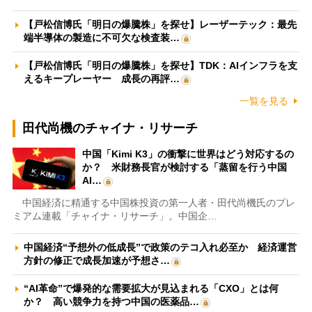
【戸松信博氏「明日の爆騰株」を探せ】レーザーテック：最先
端半導体の製造に不可欠な検査装…
【戸松信博氏「明日の爆騰株」を探せ】TDK：AIインフラを支
えるキープレーヤー 成長の再評…
一覧を見る
田代尚機のチャイナ・リサーチ
中国「Kimi K3」の衝撃に世界はどう対応するの
か？ 米財務長官が検討する「蒸留を行う中国
AI…
中国経済に精通する中国株投資の第一人者・田代尚機氏のプレ
ミアム連載「チャイナ・リサーチ」。中国企…
中国経済“予想外の低成長”で政策のテコ入れ必至か 経済運営
方針の修正で成長加速が予想さ…
“AI革命”で爆発的な需要拡大が見込まれる「CXO」とは何
か？ 高い競争力を持つ中国の医薬品…