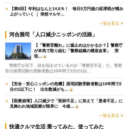
【第8回】年利はなんと14.6％！ 毎日5万円超の延滞税が積み
上がっていく ｜ 突然マルサ…
一覧を見る
河合雅司「人口減少ニッポンの活路」
【「警察官離れ」に歯止めはかかるか？】警察庁
が本気で取り組む「警察組織の構造改革」 実
現…
警察庁が目下、頭を悩ませているのが「警察官不足」だ。警察
官の採用試験の受験者数は10年間で2分の1以…
【安全・安心ニッポンの危機】採用試験受験者数は10年間で2
分の1以下に！ 出生数減がも…
【医療崩壊】人口減少で「医師不足」に加えて「患者不足」に
見舞われ地域医療が限界に 今後…
一覧を見る
快適クルマ生活 乗ってみた、使ってみた