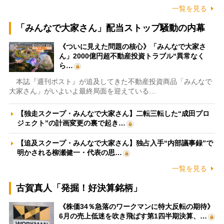
一覧を見る
「みんなで大家さん」配当ストップ騒動の内幕
《ついに見えた問題の核心》「みんなで大家さ
ん」2000億円超不動産投資トラブル“異常なく
ら…
本誌『週刊ポスト』が追及してきた不動産投資商品「みんなで
大家さん」がいよいよ最終局面を迎えている…
【独走スクープ・みんなで大家さん】二転三転した“成田プロ
ジェクト”の計画変更の裏で起き…
【追及スクープ・みんなで大家さん】独占入手“内部議事録”で
明かされる柳瀬健一・代表の思…
一覧を見る
古賀真人「発掘！好決算銘柄」
《株価34％急落のワークマンに特大反転の期待》
6月の売上低迷を吹き飛ばす第1四半期決算、…