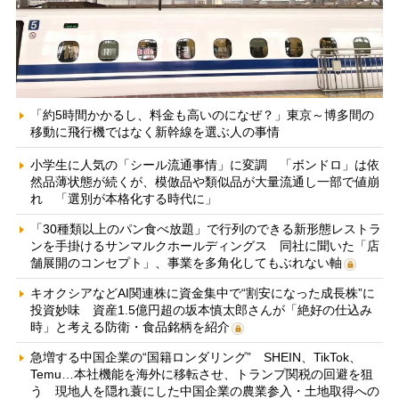
「約5時間かかるし、料金も高いのになぜ？」東京～博多間の
移動に飛行機ではなく新幹線を選ぶ人の事情
小学生に人気の「シール流通事情」に変調 「ボンドロ」は依
然品薄状態が続くが、模倣品や類似品が大量流通し一部で値崩
れ 「選別が本格化する時代に」
「30種類以上のパン食べ放題」で行列のできる新形態レストラ
ンを手掛けるサンマルクホールディングス 同社に聞いた「店
舗展開のコンセプト」、事業を多角化してもぶれない軸
キオクシアなどAI関連株に資金集中で“割安になった成長株”に
投資妙味 資産1.5億円超の坂本慎太郎さんが「絶好の仕込み
時」と考える防衛・食品銘柄を紹介
急増する中国企業の“国籍ロンダリング” SHEIN、TikTok、
Temu…本社機能を海外に移転させ、トランプ関税の回避を狙
う 現地人を隠れ蓑にした中国企業の農業参入・土地取得への