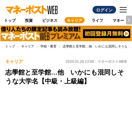
ログイン
トップ
投資
ビジネス
キャリア
ライフ
マネー
トップ
キャリア
学校・教育
志學館と至学館…他 いかにも混同しそうな大
キャリア
2020.01.26 13:00
マネーポストWEB
志學館と至学館…他 いかにも混同しそ
うな大学名【中級・上級編】
Loaded
:
100.00%
/
Unmute