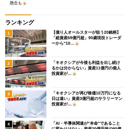
懸念も
ランキング
【億り人オールスターが狙う20銘柄】
1
「総資産69億円超」90歳現役トレーダ
ーから“10…
「キオクシアが今後も利益を出し続け
2
るかは分からない」資産11億円の個人
投資家が…
「キオクシアが再び株価10万円になる
3
日は遠い」資産3億円超のサラリーマン
投資家が…
「AI・半導体関連が“本命”であること
4
に変わりはない」資産20億円超の90歳