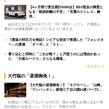
【4ヶ月間で受注累計6000台】BEV普及の障壁と
なる「航続距離の不安」「充電のストレス」解
消…
あれほどもてはやされていた「EV（BEV）シフト」の潮流も、
最近では減速基調になっているように見える。…
《雪道の対応力を検証》シビアな状況で実感した「フォレスタ
ー」の真価 「ターボ」と「スト…
乗り込むと同時に「これが軽？」と戸惑うのには理由があっ
た 「日産ルークス」さらなる躍進…
一覧を見る
大竹聡の「昼酒御免！」
【大竹聡の昼酒御免！】「ネグローニ」「山崎」
「マンハッタン」新宿三丁目の隠れ家バーで1…
お酒はいつ飲んでもいいものだが、昼から飲むお酒にはまた格
別の味わいがある――。ライター・作家の大竹…