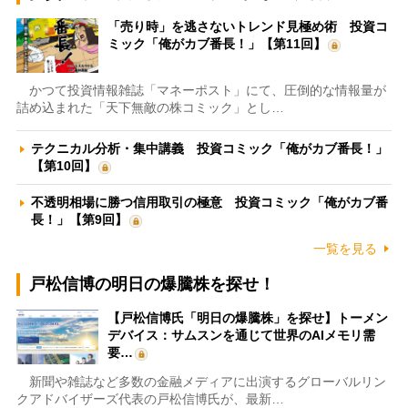
「売り時」を逃さないトレンド見極め術 投資コ
ミック「俺がカブ番長！」【第11回】
かつて投資情報雑誌「マネーポスト」にて、圧倒的な情報量が
詰め込まれた「天下無敵の株コミック」とし…
テクニカル分析・集中講義 投資コミック「俺がカブ番長！」
【第10回】
不透明相場に勝つ信用取引の極意 投資コミック「俺がカブ番
長！」【第9回】
一覧を見る
戸松信博の明日の爆騰株を探せ！
【戸松信博氏「明日の爆騰株」を探せ】トーメン
デバイス：サムスンを通じて世界のAIメモリ需
要…
新聞や雑誌など多数の金融メディアに出演するグローバルリン
クアドバイザーズ代表の戸松信博氏が、最新…