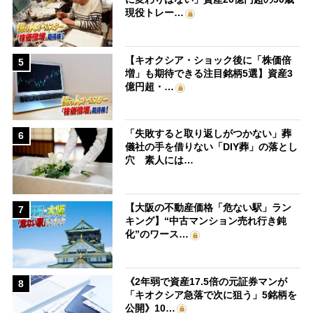
現役トレー…
【キオクシア・ショック後に「株価倍
5
増」も期待できる注目銘柄5選】資産3
億円超・…
「失敗すると取り返しがつかない」葬
6
儀社の手を借りない「DIY葬」の落とし
穴 素人には…
【大阪の不動産価格「危ない駅」ラン
7
キング】“中古マンション売れ行き鈍
化”のワース…
《2年弱で資産17.5倍の元証券マンが
8
「キオクシア急落で次に狙う」5銘柄を
公開》10…