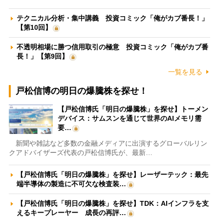
テクニカル分析・集中講義 投資コミック「俺がカブ番長！」
【第10回】
不透明相場に勝つ信用取引の極意 投資コミック「俺がカブ番
長！」【第9回】
一覧を見る
戸松信博の明日の爆騰株を探せ！
【戸松信博氏「明日の爆騰株」を探せ】トーメン
デバイス：サムスンを通じて世界のAIメモリ需
要…
新聞や雑誌など多数の金融メディアに出演するグローバルリン
クアドバイザーズ代表の戸松信博氏が、最新…
【戸松信博氏「明日の爆騰株」を探せ】レーザーテック：最先
端半導体の製造に不可欠な検査装…
【戸松信博氏「明日の爆騰株」を探せ】TDK：AIインフラを支
えるキープレーヤー 成長の再評…