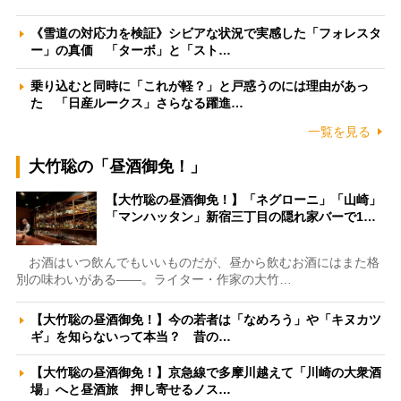
《雪道の対応力を検証》シビアな状況で実感した「フォレスタ
ー」の真価 「ターボ」と「スト…
乗り込むと同時に「これが軽？」と戸惑うのには理由があっ
た 「日産ルークス」さらなる躍進…
一覧を見る
大竹聡の「昼酒御免！」
【大竹聡の昼酒御免！】「ネグローニ」「山崎」
「マンハッタン」新宿三丁目の隠れ家バーで1…
お酒はいつ飲んでもいいものだが、昼から飲むお酒にはまた格
別の味わいがある――。ライター・作家の大竹…
【大竹聡の昼酒御免！】今の若者は「なめろう」や「キヌカツ
ギ」を知らないって本当？ 昔の…
【大竹聡の昼酒御免！】京急線で多摩川越えて「川崎の大衆酒
場」へと昼酒旅 押し寄せるノス…