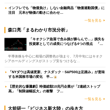
インフレでも「物価負け」しない金融商品「物価連動国債」に
注目 元本が物価の動きに合わせ…
一覧を見る
森口亮「まるわかり市況分析」
「キオクシア急落で含み損が膨らんで…」損失を
投資家としての成長につなげる4つの視点 「…
半導体株を中心に相場の調整色が強まり、7月中旬にはキオク
シアホールディングスがストップ安をつけるな…
「NYダウは高値更新、ナスダック・S&P500は足踏み」が意味
する米国株市場の変化 半…
【歴史的な爆騰劇】時価総額10兆円企業が「2連続ストップ
高」「制限値幅拡大」の衝撃 フ…
一覧を見る
大前研一「ビジネス新大陸」の歩き方