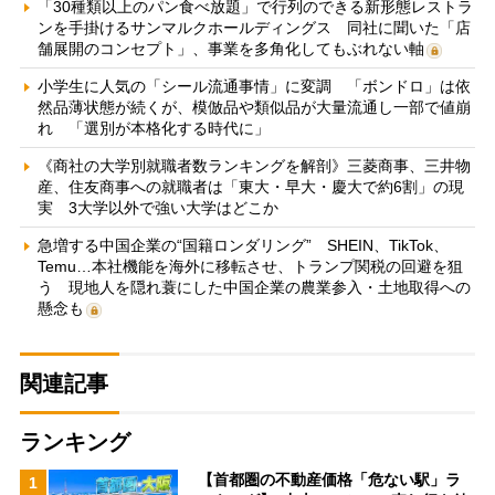
「30種類以上のパン食べ放題」で行列のできる新形態レストラ
ンを手掛けるサンマルクホールディングス 同社に聞いた「店
舗展開のコンセプト」、事業を多角化してもぶれない軸
小学生に人気の「シール流通事情」に変調 「ボンドロ」は依
然品薄状態が続くが、模倣品や類似品が大量流通し一部で値崩
れ 「選別が本格化する時代に」
《商社の大学別就職者数ランキングを解剖》三菱商事、三井物
産、住友商事への就職者は「東大・早大・慶大で約6割」の現
実 3大学以外で強い大学はどこか
急増する中国企業の“国籍ロンダリング” SHEIN、TikTok、
Temu…本社機能を海外に移転させ、トランプ関税の回避を狙
う 現地人を隠れ蓑にした中国企業の農業参入・土地取得への
懸念も
関連記事
ランキング
【首都圏の不動産価格「危ない駅」ラ
1