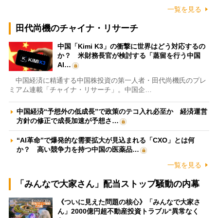
一覧を見る
田代尚機のチャイナ・リサーチ
中国「Kimi K3」の衝撃に世界はどう対応するの
か？ 米財務長官が検討する「蒸留を行う中国
AI…
中国経済に精通する中国株投資の第一人者・田代尚機氏のプレ
ミアム連載「チャイナ・リサーチ」。中国企…
中国経済“予想外の低成長”で政策のテコ入れ必至か 経済運営
方針の修正で成長加速が予想さ…
“AI革命”で爆発的な需要拡大が見込まれる「CXO」とは何
か？ 高い競争力を持つ中国の医薬品…
一覧を見る
「みんなで大家さん」配当ストップ騒動の内幕
《ついに見えた問題の核心》「みんなで大家さ
ん」2000億円超不動産投資トラブル“異常なく