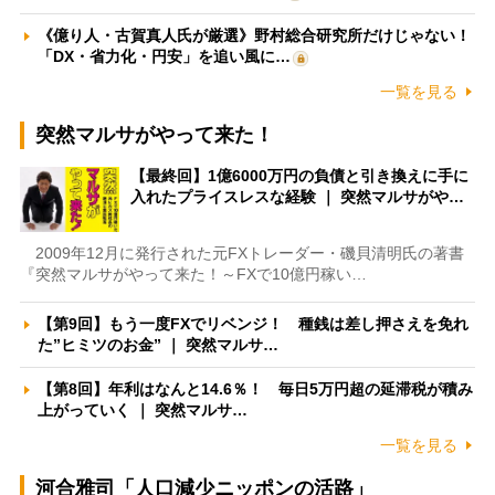
《億り人・古賀真人氏が厳選》野村総合研究所だけじゃない！
「DX・省力化・円安」を追い風に…
一覧を見る
突然マルサがやって来た！
【最終回】1億6000万円の負債と引き換えに手に
入れたプライスレスな経験 ｜ 突然マルサがや…
2009年12月に発行された元FXトレーダー・磯貝清明氏の著書
『突然マルサがやって来た！～FXで10億円稼い…
【第9回】もう一度FXでリベンジ！ 種銭は差し押さえを免れ
た”ヒミツのお金” ｜ 突然マルサ…
【第8回】年利はなんと14.6％！ 毎日5万円超の延滞税が積み
上がっていく ｜ 突然マルサ…
一覧を見る
河合雅司「人口減少ニッポンの活路」