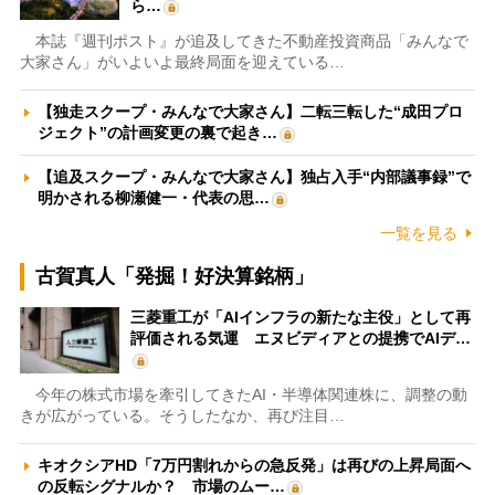
ら…
本誌『週刊ポスト』が追及してきた不動産投資商品「みんなで
大家さん」がいよいよ最終局面を迎えている…
【独走スクープ・みんなで大家さん】二転三転した“成田プロ
ジェクト”の計画変更の裏で起き…
【追及スクープ・みんなで大家さん】独占入手“内部議事録”で
明かされる柳瀬健一・代表の思…
一覧を見る
古賀真人「発掘！好決算銘柄」
三菱重工が「AIインフラの新たな主役」として再
評価される気運 エヌビディアとの提携でAIデ…
今年の株式市場を牽引してきたAI・半導体関連株に、調整の動
きが広がっている。そうしたなか、再び注目…
キオクシアHD「7万円割れからの急反発」は再びの上昇局面へ
の反転シグナルか？ 市場のムー…