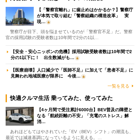
【「警察官離れ」に歯止めはかかるか？】警察庁
が本気で取り組む「警察組織の構造改革」 実
現…
警察庁が目下、頭を悩ませているのが「警察官不足」だ。警察
官の採用試験の受験者数は10年間で2分の1以…
【安全・安心ニッポンの危機】採用試験受験者数は10年間で2
分の1以下に！ 出生数減がも…
【医療崩壊】人口減少で「医師不足」に加えて「患者不足」に
見舞われ地域医療が限界に 今後…
一覧を見る
快適クルマ生活 乗ってみた、使ってみた
【4ヶ月間で受注累計6000台】BEV普及の障壁と
なる「航続距離の不安」「充電のストレス」解
消…
あれほどもてはやされていた「EV（BEV）シフト」の潮流も、
最近では減速基調になっているように見える。…