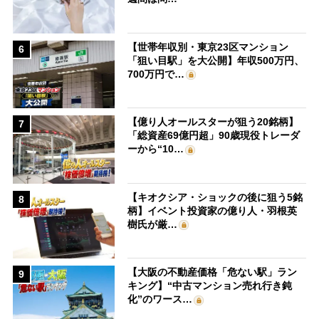
【世帯年収別・東京23区マンション
6
「狙い目駅」を大公開】年収500万円、
700万円で…
【億り人オールスターが狙う20銘柄】
7
「総資産69億円超」90歳現役トレーダ
ーから“10…
【キオクシア・ショックの後に狙う5銘
8
柄】イベント投資家の億り人・羽根英
樹氏が厳…
【大阪の不動産価格「危ない駅」ラン
9
キング】“中古マンション売れ行き鈍
化”のワース…