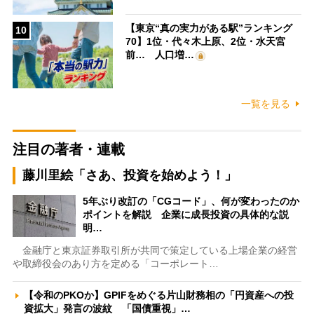
【東京“真の実力がある駅”ランキング
10
70】1位・代々木上原、2位・水天宮
前… 人口増…
一覧を見る
注目の著者・連載
藤川里絵「さあ、投資を始めよう！」
5年ぶり改訂の「CGコード」、何が変わったのか
ポイントを解説 企業に成長投資の具体的な説
明…
金融庁と東京証券取引所が共同で策定している上場企業の経営
や取締役会のあり方を定める「コーポレート…
【令和のPKOか】GPIFをめぐる片山財務相の「円資産への投
資拡大」発言の波紋 「国債重視」…