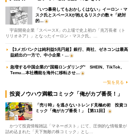
「いつ暴発してもおかしくはない」イーロン・マ
スク氏とスペースXが抱えるリスクの数々「絶対
的…
宇宙開発企業「スペースX」の上場で史上初の「兆万長者（ト
リリオネア）」となったイーロン・マスク氏。…
【3メガバンクは純利益5兆円超】銀行、商社、ゼネコンは最高
益続出の一方で、中小企業・…
急増する中国企業の“国籍ロンダリング” SHEIN、TikTok、
Temu…本社機能を海外に移転させ…
一覧を見る
投資ノウハウ満載コミック「俺がカブ番長！」
「売り時」を逃さないトレンド見極め術 投資コ
ミック「俺がカブ番長！」【第11回】
かつて投資情報雑誌「マネーポスト」にて、圧倒的な情報量が
詰め込まれた「天下無敵の株コミック」とし…