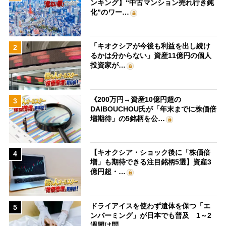
ンキング】“中古マンション売れ行き鈍
化”のワー…
「キオクシアが今後も利益を出し続け
2
るかは分からない」資産11億円の個人
投資家が…
《200万円→資産10億円超の
3
DAIBOUCHOU氏が「年末までに株価倍
増期待」の5銘柄を公…
【キオクシア・ショック後に「株価倍
4
増」も期待できる注目銘柄5選】資産3
億円超・…
ドライアイスを使わず遺体を保つ「エ
5
ンバーミング」が日本でも普及 1～2
週間は問…