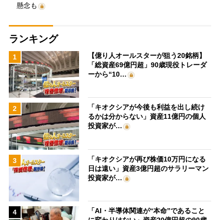
懸念も
ランキング
【億り人オールスターが狙う20銘柄】
1
「総資産69億円超」90歳現役トレーダ
ーから“10…
「キオクシアが今後も利益を出し続け
2
るかは分からない」資産11億円の個人
投資家が…
「キオクシアが再び株価10万円になる
3
日は遠い」資産3億円超のサラリーマン
投資家が…
「AI・半導体関連が“本命”であること
4