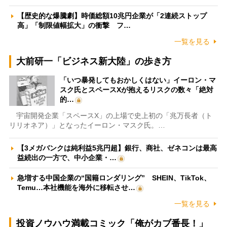
【歴史的な爆騰劇】時価総額10兆円企業が「2連続ストップ
高」「制限値幅拡大」の衝撃 フ…
一覧を見る
大前研一「ビジネス新大陸」の歩き方
「いつ暴発してもおかしくはない」イーロン・マ
スク氏とスペースXが抱えるリスクの数々「絶対
的…
宇宙開発企業「スペースX」の上場で史上初の「兆万長者（ト
リリオネア）」となったイーロン・マスク氏。…
【3メガバンクは純利益5兆円超】銀行、商社、ゼネコンは最高
益続出の一方で、中小企業・…
急増する中国企業の“国籍ロンダリング” SHEIN、TikTok、
Temu…本社機能を海外に移転させ…
一覧を見る
投資ノウハウ満載コミック「俺がカブ番長！」