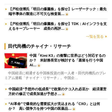
【戸松信博氏「明日の爆騰株」を探せ】レーザーテック：最先
端半導体の製造に不可欠な検査装…
【戸松信博氏「明日の爆騰株」を探せ】TDK：AIインフラを支
えるキープレーヤー 成長の再評…
一覧を見る
田代尚機のチャイナ・リサーチ
中国「Kimi K3」の衝撃に世界はどう対応するの
か？ 米財務長官が検討する「蒸留を行う中国
AI…
中国経済に精通する中国株投資の第一人者・田代尚機氏のプレ
ミアム連載「チャイナ・リサーチ」。中国企…
中国経済“予想外の低成長”で政策のテコ入れ必至か 経済運営
方針の修正で成長加速が予想さ…
“AI革命”で爆発的な需要拡大が見込まれる「CXO」とは何
か？ 高い競争力を持つ中国の医薬品…