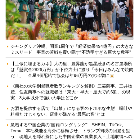
ジャングリア沖縄、開業1周年で「経済効果494億円」の大きな
ミスリード 事業の苦戦を覆い隠す“不透明すぎる巨大な数字”
【土俵に埋まるカネ】大の里、豊昇龍が黒星続きの名古屋場所
は「懸賞金2826万円」が下位力士に渡り「今日はみんなで焼肉
だ！」 金星4個配給で協会は年96万円の支出増に
《商社の大学別就職者数ランキングを解剖》三菱商事、三井物
産、住友商事への就職者は「東大・早大・慶大で約6割」の現
実 3大学以外で強い大学はどこか
お酒を提供する店で「出禁」になる客のトホホな生態 嘔吐や
粗相だけじゃない、店側が嫌がる“最悪の客”とは
急増する中国企業の“国籍ロンダリング” SHEIN、TikTok、
Temu…本社機能を海外に移転させ、トランプ関税の回避を狙
う 現地人を隠れ蓑にした中国企業の農業参入・土地取得への