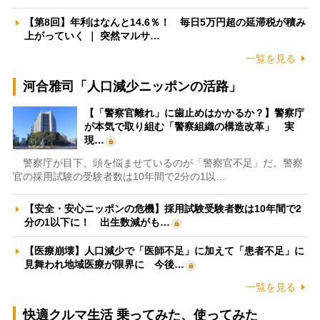
【第8回】年利はなんと14.6％！ 毎日5万円超の延滞税が積み
上がっていく ｜ 突然マルサ…
一覧を見る
河合雅司「人口減少ニッポンの活路」
【「警察官離れ」に歯止めはかかるか？】警察庁
が本気で取り組む「警察組織の構造改革」 実
現…
警察庁が目下、頭を悩ませているのが「警察官不足」だ。警察
官の採用試験の受験者数は10年間で2分の1以…
【安全・安心ニッポンの危機】採用試験受験者数は10年間で2
分の1以下に！ 出生数減がも…
【医療崩壊】人口減少で「医師不足」に加えて「患者不足」に
見舞われ地域医療が限界に 今後…
一覧を見る
快適クルマ生活 乗ってみた、使ってみた