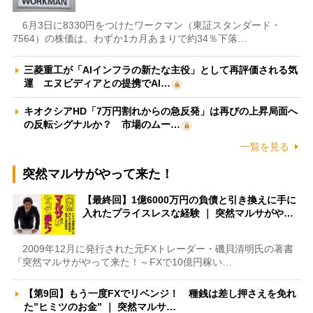
6月3日に8330円をつけたワークマン（東証スタンダード・
7564）の株価は、わずか1カ月あまりで約34％下落…
三菱重工が「AIインフラの新たな主役」として再評価される気
運 エヌビディアとの提携でAI…
キオクシアHD「7万円割れからの急反発」は再びの上昇局面へ
の反転シグナルか？ 市場のムー…
一覧を見る
突然マルサがやって来た！
【最終回】1億6000万円の負債と引き換えに手に
入れたプライスレスな経験 ｜ 突然マルサがや…
2009年12月に発行された元FXトレーダー・磯貝清明氏の著書
『突然マルサがやって来た！～FXで10億円稼い…
【第9回】もう一度FXでリベンジ！ 種銭は差し押さえを免れ
た”ヒミツのお金” ｜ 突然マルサ…