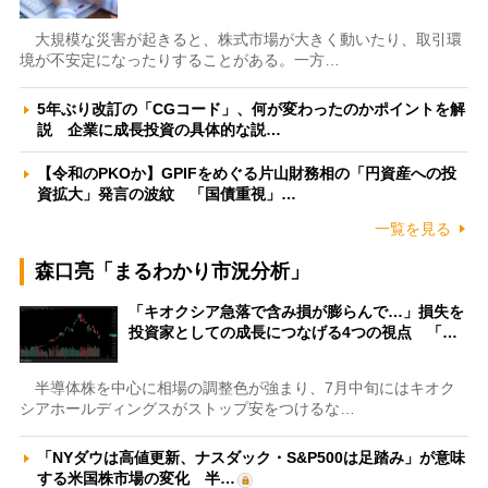
大規模な災害が起きると、株式市場が大きく動いたり、取引環
境が不安定になったりすることがある。一方…
5年ぶり改訂の「CGコード」、何が変わったのかポイントを解
説 企業に成長投資の具体的な説…
【令和のPKOか】GPIFをめぐる片山財務相の「円資産への投
資拡大」発言の波紋 「国債重視」…
一覧を見る
森口亮「まるわかり市況分析」
「キオクシア急落で含み損が膨らんで…」損失を
投資家としての成長につなげる4つの視点 「…
半導体株を中心に相場の調整色が強まり、7月中旬にはキオク
シアホールディングスがストップ安をつけるな…
「NYダウは高値更新、ナスダック・S&P500は足踏み」が意味
する米国株市場の変化 半…