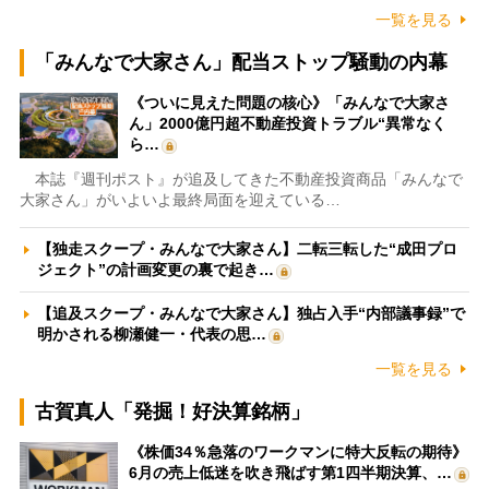
一覧を見る
「みんなで大家さん」配当ストップ騒動の内幕
《ついに見えた問題の核心》「みんなで大家さ
ん」2000億円超不動産投資トラブル“異常なく
ら…
本誌『週刊ポスト』が追及してきた不動産投資商品「みんなで
大家さん」がいよいよ最終局面を迎えている…
【独走スクープ・みんなで大家さん】二転三転した“成田プロ
ジェクト”の計画変更の裏で起き…
【追及スクープ・みんなで大家さん】独占入手“内部議事録”で
明かされる柳瀬健一・代表の思…
一覧を見る
古賀真人「発掘！好決算銘柄」
《株価34％急落のワークマンに特大反転の期待》
6月の売上低迷を吹き飛ばす第1四半期決算、…