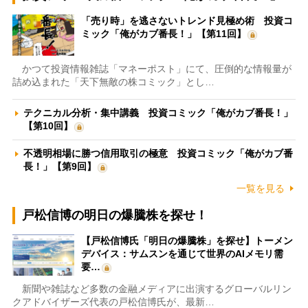
「売り時」を逃さないトレンド見極め術 投資コ
ミック「俺がカブ番長！」【第11回】
かつて投資情報雑誌「マネーポスト」にて、圧倒的な情報量が
詰め込まれた「天下無敵の株コミック」とし…
テクニカル分析・集中講義 投資コミック「俺がカブ番長！」
【第10回】
不透明相場に勝つ信用取引の極意 投資コミック「俺がカブ番
長！」【第9回】
一覧を見る
戸松信博の明日の爆騰株を探せ！
【戸松信博氏「明日の爆騰株」を探せ】トーメン
デバイス：サムスンを通じて世界のAIメモリ需
要…
新聞や雑誌など多数の金融メディアに出演するグローバルリン
クアドバイザーズ代表の戸松信博氏が、最新…