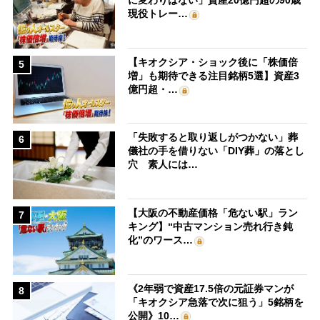
に変わりはない」資産20億円超の90歳
現役トレー…
【キオクシア・ショック後に「株価倍
5
増」も期待できる注目銘柄5選】資産3
億円超・…
「失敗すると取り返しがつかない」葬
6
儀社の手を借りない「DIY葬」の落とし
穴 素人には…
【大阪の不動産価格「危ない駅」ラン
7
キング】“中古マンション売れ行き鈍
化”のワース…
《2年弱で資産17.5倍の元証券マンが
8
「キオクシア急落で次に狙う」5銘柄を
公開》10…