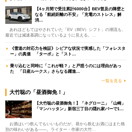
【4ヶ月間で受注累計6000台】BEV普及の障壁と
なる「航続距離の不安」「充電のストレス」解
消…
あれほどもてはやされていた「EV（BEV）シフト」の潮流も、
最近では減速基調になっているように見える。…
《雪道の対応力を検証》シビアな状況で実感した「フォレスタ
ー」の真価 「ターボ」と「スト…
乗り込むと同時に「これが軽？」と戸惑うのには理由があっ
た 「日産ルークス」さらなる躍進…
一覧を見る
大竹聡の「昼酒御免！」
【大竹聡の昼酒御免！】「ネグローニ」「山崎」
「マンハッタン」新宿三丁目の隠れ家バーで1…
お酒はいつ飲んでもいいものだが、昼から飲むお酒にはまた格
別の味わいがある――。ライター・作家の大竹…