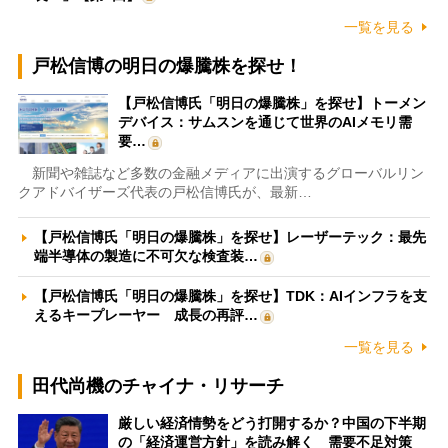
一覧を見る
戸松信博の明日の爆騰株を探せ！
【戸松信博氏「明日の爆騰株」を探せ】トーメン
デバイス：サムスンを通じて世界のAIメモリ需
要…
新聞や雑誌など多数の金融メディアに出演するグローバルリン
クアドバイザーズ代表の戸松信博氏が、最新…
【戸松信博氏「明日の爆騰株」を探せ】レーザーテック：最先
端半導体の製造に不可欠な検査装…
【戸松信博氏「明日の爆騰株」を探せ】TDK：AIインフラを支
えるキープレーヤー 成長の再評…
一覧を見る
田代尚機のチャイナ・リサーチ
厳しい経済情勢をどう打開するか？中国の下半期
の「経済運営方針」を読み解く 需要不足対策