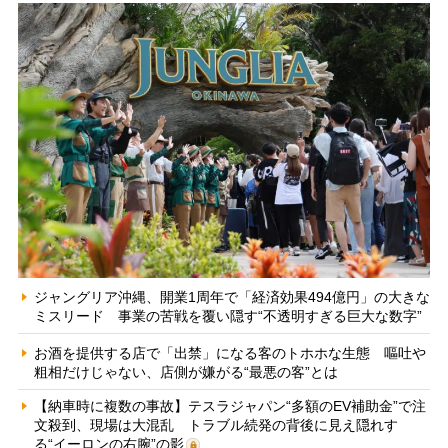
ジャングリア沖縄、開業1周年で「経済効果494億円」の大きな
ミスリード 事業の苦戦を覆い隠す“不透明すぎる巨大な数字”
お酒を提供する店で「出禁」になる客のトホホな生態 嘔吐や
粗相だけじゃない、店側が嫌がる“最悪の客”とは
【納車時に複数の事故】テスラジャパン“多額のEV補助金”で注
文殺到、現場は大混乱 トラブル続発の背後に見え隠れす
る“イーロンの右腕”の影