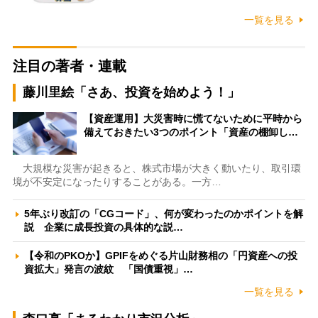
一覧を見る
注目の著者・連載
藤川里絵「さあ、投資を始めよう！」
【資産運用】大災害時に慌てないために平時から
備えておきたい3つのポイント「資産の棚卸し…
大規模な災害が起きると、株式市場が大きく動いたり、取引環
境が不安定になったりすることがある。一方…
5年ぶり改訂の「CGコード」、何が変わったのかポイントを解
説 企業に成長投資の具体的な説…
【令和のPKOか】GPIFをめぐる片山財務相の「円資産への投
資拡大」発言の波紋 「国債重視」…
一覧を見る