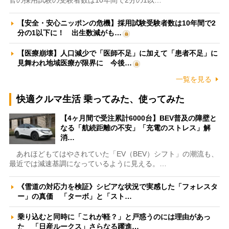
官の採用試験の受験者数は10年間で2分の1以…
【安全・安心ニッポンの危機】採用試験受験者数は10年間で2
分の1以下に！ 出生数減がも…
【医療崩壊】人口減少で「医師不足」に加えて「患者不足」に
見舞われ地域医療が限界に 今後…
一覧を見る
快適クルマ生活 乗ってみた、使ってみた
【4ヶ月間で受注累計6000台】BEV普及の障壁と
なる「航続距離の不安」「充電のストレス」解
消…
あれほどもてはやされていた「EV（BEV）シフト」の潮流も、
最近では減速基調になっているように見える。…
《雪道の対応力を検証》シビアな状況で実感した「フォレスタ
ー」の真価 「ターボ」と「スト…
乗り込むと同時に「これが軽？」と戸惑うのには理由があっ
た 「日産ルークス」さらなる躍進…