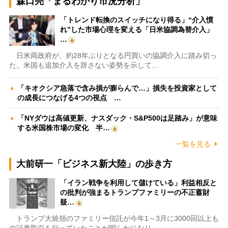
森口亮「まるわかり市況分析」
「トレンド転換のスイッチになり得る」“介入慣
れ”した市場心理を変える「日米協調為替介入」
…
日米両政府が、約28年ぶりとなる円買いの協調介入に踏み切っ
た。米国も追加介入を辞さない姿勢を示して…
「キオクシア急落で含み損が膨らんで…」損失を投資家として
の成長につなげる4つの視点 …
「NYダウは高値更新、ナスダック・S&P500は足踏み」が意味
する米国株市場の変化 半…
一覧を見る
大前研一「ビジネス新大陸」の歩き方
「イラン戦争を利用して儲けている」利益相反と
の批判が強まるトランプファミリーの不正蓄財
疑…
トランプ大統領のファミリー信託が今年1～3月に3000回以上も