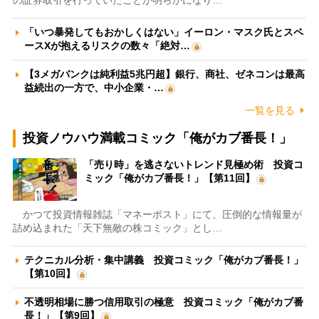
の証券取引を行っていたことが明らかになり…
「いつ暴発してもおかしくはない」イーロン・マスク氏とスペ
ースXが抱えるリスクの数々「絶対…
【3メガバンクは純利益5兆円超】銀行、商社、ゼネコンは最高
益続出の一方で、中小企業・…
一覧を見る
投資ノウハウ満載コミック「俺がカブ番長！」
「売り時」を逃さないトレンド見極め術 投資コ
ミック「俺がカブ番長！」【第11回】
かつて投資情報雑誌「マネーポスト」にて、圧倒的な情報量が
詰め込まれた「天下無敵の株コミック」とし…
テクニカル分析・集中講義 投資コミック「俺がカブ番長！」
【第10回】
不透明相場に勝つ信用取引の極意 投資コミック「俺がカブ番
長！」【第9回】