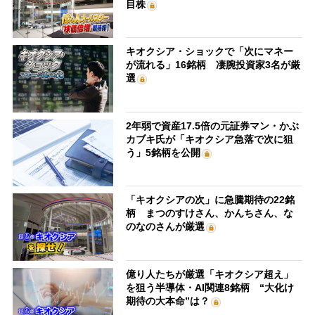
目株
キオクシア・ショックで「次にマネー
が流れる」16銘柄 凄腕投資家3名が厳
選
2年弱で資産17.5倍の元証券マン・かぶ
カブキ氏が「キオクシア急落で次に狙
う」5銘柄を公開
「キオクシアの次」に急騰期待の22銘
柄 まつのすけさん、かんちさん、な
のなのさんが厳選
億り人たちが厳選「キオクシア超え」
を狙う半導体・AI関連8銘柄 “大化け
期待の大本命”は？