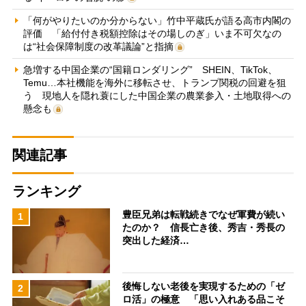
「何がやりたいのか分からない」竹中平蔵氏が語る高市内閣の
評価 「給付付き税額控除はその場しのぎ」いま不可欠なの
は“社会保障制度の改革議論”と指摘
急増する中国企業の“国籍ロンダリング” SHEIN、TikTok、
Temu…本社機能を海外に移転させ、トランプ関税の回避を狙
う 現地人を隠れ蓑にした中国企業の農業参入・土地取得への
懸念も
関連記事
ランキング
豊臣兄弟は転戦続きでなぜ軍費が続い
1
たのか？ 信長亡き後、秀吉・秀長の
突出した経済…
後悔しない老後を実現するための「ゼ
2
ロ活」の極意 「思い入れある品こそ