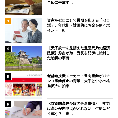
早めに手放す…
資産をゼロにして最期を迎える「ゼロ
3
活」、年代別・計画的にお金を使うポ
イント 6…
【天下統一を見据えた豊臣兄弟の経済
4
政策】秀吉が弟・秀長を紀伊に転封し
た納得の事情…
老舗遊技機メーカー・豊丸産業がパチ
5
ンコ事業停止の背景 大手と中小の格
差拡大に拍車…
《首都圏高校受験の最新事情》「学力
6
は高いが内申点がとれない」生徒はど
う戦う？ 東…