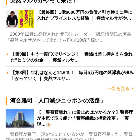
突然マルサがやって来た！
【最終回】1億6000万円の負債と引き換えに手に
入れたプライスレスな経験 ｜ 突然マルサがや…
2009年12月に発行された元FXトレーダー・磯貝清明氏の著書
『突然マルサがやって来た！～FXで10億円稼い…
【第9回】もう一度FXでリベンジ！ 種銭は差し押さえを免れ
た”ヒミツのお金” ｜ 突然マルサ…
【第8回】年利はなんと14.6％！ 毎日5万円超の延滞税が積み
上がっていく ｜ 突然マルサ…
一覧を見る
河合雅司「人口減少ニッポンの活路」
【「警察官離れ」に歯止めはかかるか？】警察庁
が本気で取り組む「警察組織の構造改革」 実
現…
警察庁が目下、頭を悩ませているのが「警察官不足」だ。警察