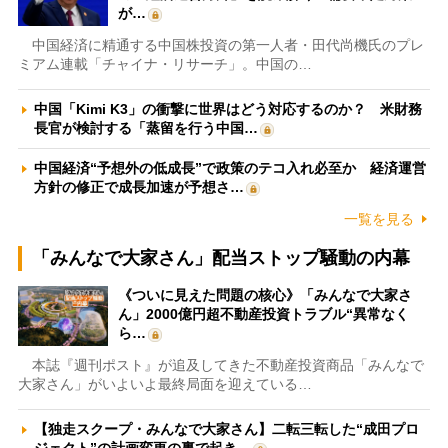
が…
中国経済に精通する中国株投資の第一人者・田代尚機氏のプレ
ミアム連載「チャイナ・リサーチ」。中国の…
中国「Kimi K3」の衝撃に世界はどう対応するのか？ 米財務
長官が検討する「蒸留を行う中国…
中国経済“予想外の低成長”で政策のテコ入れ必至か 経済運営
方針の修正で成長加速が予想さ…
一覧を見る
「みんなで大家さん」配当ストップ騒動の内幕
《ついに見えた問題の核心》「みんなで大家さ
ん」2000億円超不動産投資トラブル“異常なく
ら…
本誌『週刊ポスト』が追及してきた不動産投資商品「みんなで
大家さん」がいよいよ最終局面を迎えている…
【独走スクープ・みんなで大家さん】二転三転した“成田プロ