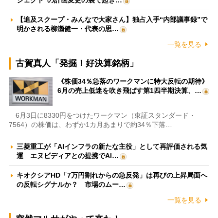
ジェクト”の計画変更の裏で起き…
【追及スクープ・みんなで大家さん】独占入手“内部議事録”で
明かされる柳瀬健一・代表の思…
一覧を見る
古賀真人「発掘！好決算銘柄」
《株価34％急落のワークマンに特大反転の期待》
6月の売上低迷を吹き飛ばす第1四半期決算、…
6月3日に8330円をつけたワークマン（東証スタンダード・
7564）の株価は、わずか1カ月あまりで約34％下落…
三菱重工が「AIインフラの新たな主役」として再評価される気
運 エヌビディアとの提携でAI…
キオクシアHD「7万円割れからの急反発」は再びの上昇局面へ
の反転シグナルか？ 市場のムー…
一覧を見る