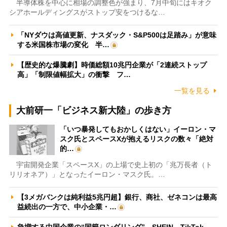
半導体株を中心に相場の調整色が強まり、7月中旬にはキオク
シアホールディングスがストップ安をつけるな…
「NYダウは高値更新、ナスダック・S&P500は足踏み」が意味
する米国株市場の変化 半…
【歴史的な爆騰劇】時価総額10兆円企業が「2連続ストップ
高」「制限値幅拡大」の衝撃 フ…
一覧を見る
大前研一「ビジネス新大陸」の歩き方
「いつ暴発してもおかしくはない」イーロン・マ
スク氏とスペースXが抱えるリスクの数々「絶対
的…
宇宙開発企業「スペースX」の上場で史上初の「兆万長者（ト
リリオネア）」となったイーロン・マスク氏。…
【3メガバンクは純利益5兆円超】銀行、商社、ゼネコンは最高
益続出の一方で、中小企業・…
急増する中国企業の“国籍ロンダリング” SHEIN、TikTok、