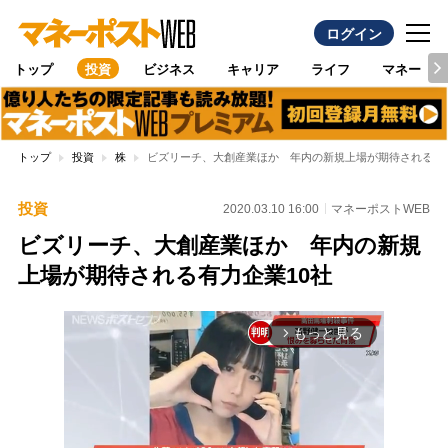
ログイン
トップ
投資
ビジネス
キャリア
ライフ
マネー
トップ
投資
株
ビズリーチ、大創産業ほか 年内の新規上場が期待される有力
投資
2020.03.10 16:00
マネーポストWEB
ビズリーチ、大創産業ほか 年内の新規
上場が期待される有力企業10社
もっと見る
arrow_forward_ios