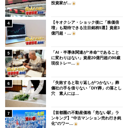
投資家が…
【キオクシア・ショック後に「株価倍
4
増」も期待できる注目銘柄5選】資産3
億円超・…
「AI・半導体関連が“本命”であること
5
に変わりはない」資産20億円超の90歳
現役トレー…
「失敗すると取り返しがつかない」葬
6
儀社の手を借りない「DIY葬」の落とし
穴 素人には…
【首都圏の不動産価格「危ない駅」ラ
7
ンキング】“中古マンション売れ行き鈍
化”のワー…