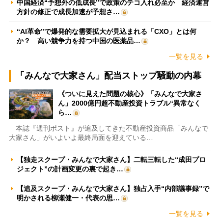
中国経済“予想外の低成長”で政策のテコ入れ必至か 経済運営
方針の修正で成長加速が予想さ…
“AI革命”で爆発的な需要拡大が見込まれる「CXO」とは何
か？ 高い競争力を持つ中国の医薬品…
一覧を見る
「みんなで大家さん」配当ストップ騒動の内幕
《ついに見えた問題の核心》「みんなで大家さ
ん」2000億円超不動産投資トラブル“異常なく
ら…
本誌『週刊ポスト』が追及してきた不動産投資商品「みんなで
大家さん」がいよいよ最終局面を迎えている…
【独走スクープ・みんなで大家さん】二転三転した“成田プロ
ジェクト”の計画変更の裏で起き…
【追及スクープ・みんなで大家さん】独占入手“内部議事録”で
明かされる柳瀬健一・代表の思…
一覧を見る