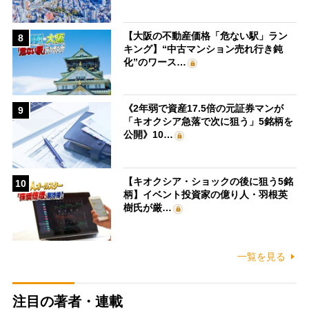
【大阪の不動産価格「危ない駅」ラン
8
キング】“中古マンション売れ行き鈍
化”のワース…
《2年弱で資産17.5倍の元証券マンが
9
「キオクシア急落で次に狙う」5銘柄を
公開》10…
【キオクシア・ショックの後に狙う5銘
10
柄】イベント投資家の億り人・羽根英
樹氏が厳…
一覧を見る
注目の著者・連載