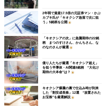
2年弱で資産17.5倍の元証券マン・かぶ
カブキ氏が「キオクシア急落で次に狙
う」5銘柄を公開
「キオクシアの次」に急騰期待の22銘
柄 まつのすけさん、かんちさん、な
のなのさんが厳選
億り人たちが厳選「キオクシア超え」
を狙う半導体・AI関連8銘柄 “大化け
期待の大本命”は？
キオクシア爆騰の裏で仕込み時が到来
した「割安成長株」12選 “放置された
お宝株”を厳選解説