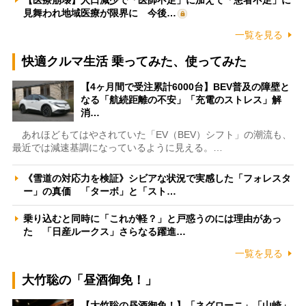
見舞われ地域医療が限界に 今後…
一覧を見る
快適クルマ生活 乗ってみた、使ってみた
【4ヶ月間で受注累計6000台】BEV普及の障壁と
なる「航続距離の不安」「充電のストレス」解
消…
あれほどもてはやされていた「EV（BEV）シフト」の潮流も、
最近では減速基調になっているように見える。…
《雪道の対応力を検証》シビアな状況で実感した「フォレスタ
ー」の真価 「ターボ」と「スト…
乗り込むと同時に「これが軽？」と戸惑うのには理由があっ
た 「日産ルークス」さらなる躍進…
一覧を見る
大竹聡の「昼酒御免！」
【大竹聡の昼酒御免！】「ネグローニ」「山崎」