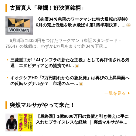
古賀真人「発掘！好決算銘柄」
《株価34％急落のワークマンに特大反転の期待》
6月の売上低迷を吹き飛ばす第1四半期決算、…
6月3日に8330円をつけたワークマン（東証スタンダード・
7564）の株価は、わずか1カ月あまりで約34％下落…
三菱重工が「AIインフラの新たな主役」として再評価される気
運 エヌビディアとの提携でAI…
キオクシアHD「7万円割れからの急反発」は再びの上昇局面へ
の反転シグナルか？ 市場のムー…
一覧を見る
突然マルサがやって来た！
【最終回】1億6000万円の負債と引き換えに手に
入れたプライスレスな経験 ｜ 突然マルサがや…