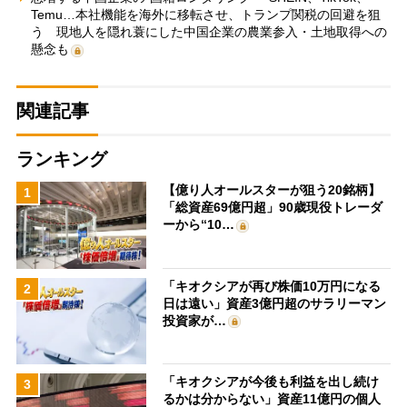
Temu…本社機能を海外に移転させ、トランプ関税の回避を狙
う 現地人を隠れ蓑にした中国企業の農業参入・土地取得への
懸念も
関連記事
ランキング
【億り人オールスターが狙う20銘柄】
1
「総資産69億円超」90歳現役トレーダ
ーから“10…
「キオクシアが再び株価10万円になる
2
日は遠い」資産3億円超のサラリーマン
投資家が…
「キオクシアが今後も利益を出し続け
3
るかは分からない」資産11億円の個人