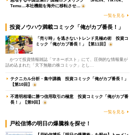
Temu…本社機能を海外に移転させ…
一覧を見る
投資ノウハウ満載コミック「俺がカブ番長！」
「売り時」を逃さないトレンド見極め術 投資コ
ミック「俺がカブ番長！」【第11回】
かつて投資情報雑誌「マネーポスト」にて、圧倒的な情報量が
詰め込まれた「天下無敵の株コミック」とし…
テクニカル分析・集中講義 投資コミック「俺がカブ番長！」
【第10回】
不透明相場に勝つ信用取引の極意 投資コミック「俺がカブ番
長！」【第9回】
一覧を見る
戸松信博の明日の爆騰株を探せ！
【戸松信博氏「明日の爆騰株」を探せ】トーメン