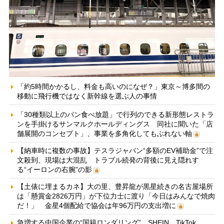
「約5時間かかるし、料金も高いのになぜ？」東京～博多間の
移動に飛行機ではなく新幹線を選ぶ人の事情
「30種類以上のパン食べ放題」で行列のできる新形態レストラ
ンを手掛けるサンマルクホールディングス 同社に聞いた「店
舗展開のコンセプト」、事業を多角化してもぶれない軸
【納車時に複数の事故】テスラジャパン“多額のEV補助金”で注
文殺到、現場は大混乱 トラブル続発の背後に見え隠れす
る“イーロンの右腕”の影
【土俵に埋まるカネ】大の里、豊昇龍が黒星続きの名古屋場所
は「懸賞金2826万円」が下位力士に渡り「今日はみんなで焼肉
だ！」 金星4個配給で協会は年96万円の支出増に
急増する中国企業の“国籍ロンダリング” SHEIN、TikTok、