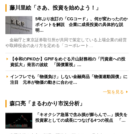
藤川里絵「さあ、投資を始めよう！」
5年ぶり改訂の「CGコード」、何が変わったのか
ポイントを解説 企業に成長投資の具体的な説
明…
金融庁と東京証券取引所が共同で策定している上場企業の経営
や取締役会のあり方を定める「コーポレート…
【令和のPKOか】GPIFをめぐる片山財務相の「円資産への投
資拡大」発言の波紋 「国債重視」…
インフレでも「物価負け」しない金融商品「物価連動国債」に
注目 元本が物価の動きに合わせ…
一覧を見る
森口亮「まるわかり市況分析」
「キオクシア急落で含み損が膨らんで…」損失を
投資家としての成長につなげる4つの視点 「…