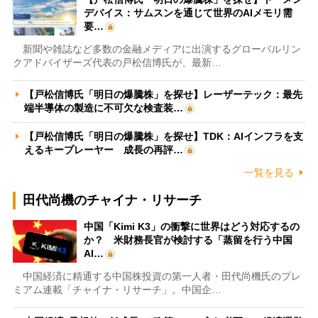
デバイス：サムスンを通じて世界のAIメモリ需
要…
新聞や雑誌など多数の金融メディアに出演するグローバルリン
クアドバイザーズ代表の戸松信博氏が、最新…
【戸松信博氏「明日の爆騰株」を探せ】レーザーテック：最先
端半導体の製造に不可欠な検査装…
【戸松信博氏「明日の爆騰株」を探せ】TDK：AIインフラを支
えるキープレーヤー 成長の再評…
一覧を見る
田代尚機のチャイナ・リサーチ
中国「Kimi K3」の衝撃に世界はどう対応するの
か？ 米財務長官が検討する「蒸留を行う中国
AI…
中国経済に精通する中国株投資の第一人者・田代尚機氏のプレ
ミアム連載「チャイナ・リサーチ」。中国企…