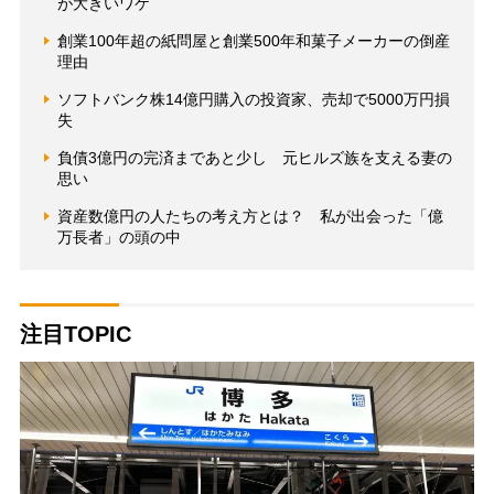
が大きいワケ
創業100年超の紙問屋と創業500年和菓子メーカーの倒産
理由
ソフトバンク株14億円購入の投資家、売却で5000万円損
失
負債3億円の完済まであと少し 元ヒルズ族を支える妻の
思い
資産数億円の人たちの考え方とは？ 私が出会った「億
万長者」の頭の中
注目TOPIC