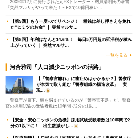
2009年12月に発行された元FXトレーダー・磯貝清明氏の著書
『突然マルサがやって来た！～FXで10億円稼い…
【第9回】もう一度FXでリベンジ！ 種銭は差し押さえを免れ
た”ヒミツのお金” ｜ 突然マルサ…
【第8回】年利はなんと14.6％！ 毎日5万円超の延滞税が積み
上がっていく ｜ 突然マルサ…
一覧を見る
河合雅司「人口減少ニッポンの活路」
【「警察官離れ」に歯止めはかかるか？】警察庁
が本気で取り組む「警察組織の構造改革」 実
現…
警察庁が目下、頭を悩ませているのが「警察官不足」だ。警察
官の採用試験の受験者数は10年間で2分の1以…
【安全・安心ニッポンの危機】採用試験受験者数は10年間で2
分の1以下に！ 出生数減がも…
【医療崩壊】人口減少で「医師不足」に加えて「患者不足」に