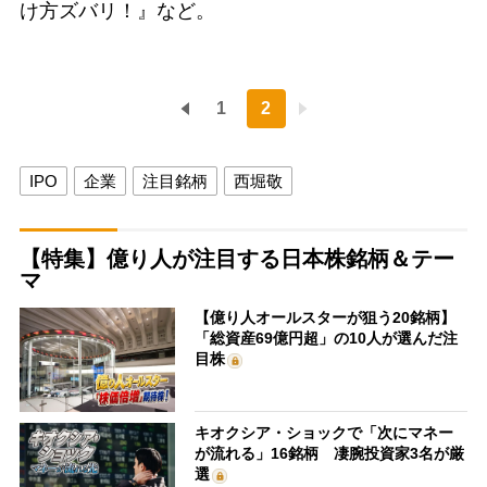
け方ズバリ！』など。
1
2
IPO
企業
注目銘柄
西堀敬
【特集】億り人が注目する日本株銘柄＆テー
マ
【億り人オールスターが狙う20銘柄】
「総資産69億円超」の10人が選んだ注
目株
キオクシア・ショックで「次にマネー
が流れる」16銘柄 凄腕投資家3名が厳
選