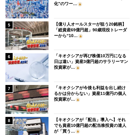
化”のワー…
【億り人オールスターが狙う20銘柄】
5
「総資産69億円超」90歳現役トレーダ
ーから“10…
「キオクシアが再び株価10万円になる
6
日は遠い」資産3億円超のサラリーマン
投資家が…
「キオクシアが今後も利益を出し続け
7
るかは分からない」資産11億円の個人
投資家が…
【キオクシアが「配当」導入へ】それ
8
でも資産10億円超の配当株投資の達人
が「買う…