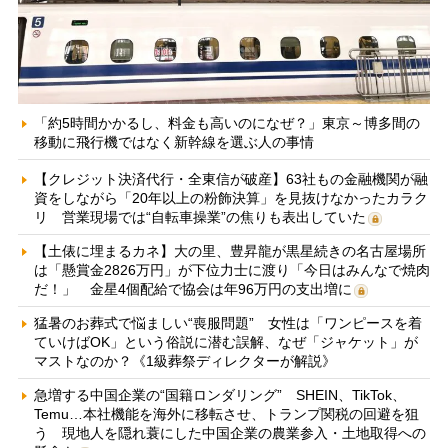
「約5時間かかるし、料金も高いのになぜ？」東京～博多間の
移動に飛行機ではなく新幹線を選ぶ人の事情
【クレジット決済代行・全東信が破産】63社もの金融機関が融
資をしながら「20年以上の粉飾決算」を見抜けなかったカラク
リ 営業現場では“自転車操業”の焦りも表出していた
【土俵に埋まるカネ】大の里、豊昇龍が黒星続きの名古屋場所
は「懸賞金2826万円」が下位力士に渡り「今日はみんなで焼肉
だ！」 金星4個配給で協会は年96万円の支出増に
猛暑のお葬式で悩ましい“喪服問題” 女性は「ワンピースを着
ていけばOK」という俗説に潜む誤解、なぜ「ジャケット」が
マストなのか？《1級葬祭ディレクターが解説》
急増する中国企業の“国籍ロンダリング” SHEIN、TikTok、
Temu…本社機能を海外に移転させ、トランプ関税の回避を狙
う 現地人を隠れ蓑にした中国企業の農業参入・土地取得への