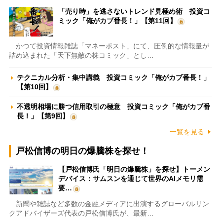
「売り時」を逃さないトレンド見極め術 投資コ
ミック「俺がカブ番長！」【第11回】
かつて投資情報雑誌「マネーポスト」にて、圧倒的な情報量が
詰め込まれた「天下無敵の株コミック」とし…
テクニカル分析・集中講義 投資コミック「俺がカブ番長！」
【第10回】
不透明相場に勝つ信用取引の極意 投資コミック「俺がカブ番
長！」【第9回】
一覧を見る
戸松信博の明日の爆騰株を探せ！
【戸松信博氏「明日の爆騰株」を探せ】トーメン
デバイス：サムスンを通じて世界のAIメモリ需
要…
新聞や雑誌など多数の金融メディアに出演するグローバルリン
クアドバイザーズ代表の戸松信博氏が、最新…