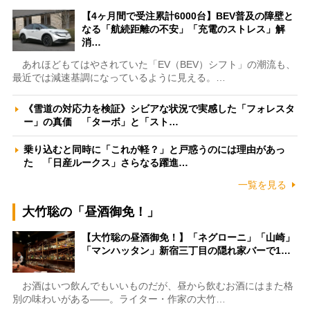
【4ヶ月間で受注累計6000台】BEV普及の障壁と
なる「航続距離の不安」「充電のストレス」解
消…
あれほどもてはやされていた「EV（BEV）シフト」の潮流も、
最近では減速基調になっているように見える。…
《雪道の対応力を検証》シビアな状況で実感した「フォレスタ
ー」の真価 「ターボ」と「スト…
乗り込むと同時に「これが軽？」と戸惑うのには理由があっ
た 「日産ルークス」さらなる躍進…
一覧を見る
大竹聡の「昼酒御免！」
【大竹聡の昼酒御免！】「ネグローニ」「山崎」
「マンハッタン」新宿三丁目の隠れ家バーで1…
お酒はいつ飲んでもいいものだが、昼から飲むお酒にはまた格
別の味わいがある――。ライター・作家の大竹…