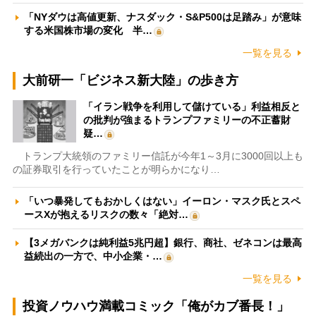
「NYダウは高値更新、ナスダック・S&P500は足踏み」が意味
する米国株市場の変化 半…
一覧を見る
大前研一「ビジネス新大陸」の歩き方
「イラン戦争を利用して儲けている」利益相反と
の批判が強まるトランプファミリーの不正蓄財
疑…
トランプ大統領のファミリー信託が今年1～3月に3000回以上も
の証券取引を行っていたことが明らかになり…
「いつ暴発してもおかしくはない」イーロン・マスク氏とスペ
ースXが抱えるリスクの数々「絶対…
【3メガバンクは純利益5兆円超】銀行、商社、ゼネコンは最高
益続出の一方で、中小企業・…
一覧を見る
投資ノウハウ満載コミック「俺がカブ番長！」