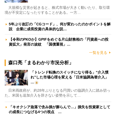
大規模な災害が起きると、株式市場が大きく動いたり、取引環
境が不安定になったりすることがある。一方…
5年ぶり改訂の「CGコード」、何が変わったのかポイントを解
説 企業に成長投資の具体的な説…
【令和のPKOか】GPIFをめぐる片山財務相の「円資産への投
資拡大」発言の波紋 「国債重視」…
一覧を見る
森口亮「まるわかり市況分析」
「トレンド転換のスイッチになり得る」“介入慣
れ”した市場心理を変える「日米協調為替介入」
…
日米両政府が、約28年ぶりとなる円買いの協調介入に踏み切っ
た。米国も追加介入を辞さない姿勢を示して…
「キオクシア急落で含み損が膨らんで…」損失を投資家として
の成長につなげる4つの視点 …