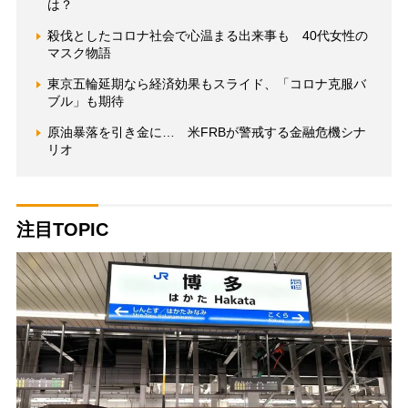
は？
殺伐としたコロナ社会で心温まる出来事も 40代女性の
マスク物語
東京五輪延期なら経済効果もスライド、「コロナ克服バ
ブル」も期待
原油暴落を引き金に… 米FRBが警戒する金融危機シナ
リオ
注目TOPIC