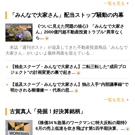
一覧を見る
「みんなで大家さん」配当ストップ騒動の内幕
《ついに見えた問題の核心》「みんなで大家さ
ん」2000億円超不動産投資トラブル“異常なく
ら…
本誌『週刊ポスト』が追及してきた不動産投資商品「みんなで
大家さん」がいよいよ最終局面を迎えている…
【独走スクープ・みんなで大家さん】二転三転した“成田プロ
ジェクト”の計画変更の裏で起き…
【追及スクープ・みんなで大家さん】独占入手“内部議事録”で
明かされる柳瀬健一・代表の思…
一覧を見る
古賀真人「発掘！好決算銘柄」
《株価34％急落のワークマンに特大反転の期待》
6月の売上低迷を吹き飛ばす第1四半期決算、…