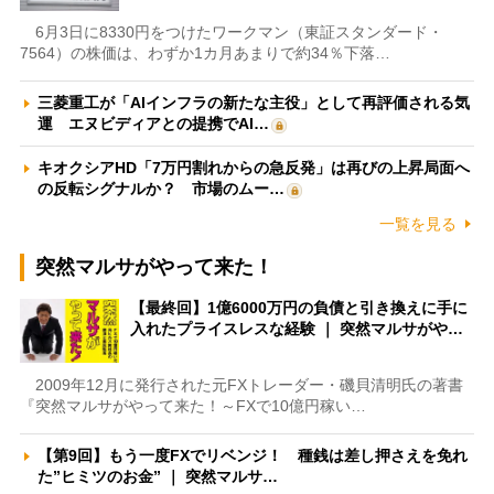
6月3日に8330円をつけたワークマン（東証スタンダード・
7564）の株価は、わずか1カ月あまりで約34％下落…
三菱重工が「AIインフラの新たな主役」として再評価される気
運 エヌビディアとの提携でAI…
キオクシアHD「7万円割れからの急反発」は再びの上昇局面へ
の反転シグナルか？ 市場のムー…
一覧を見る
突然マルサがやって来た！
【最終回】1億6000万円の負債と引き換えに手に
入れたプライスレスな経験 ｜ 突然マルサがや…
2009年12月に発行された元FXトレーダー・磯貝清明氏の著書
『突然マルサがやって来た！～FXで10億円稼い…
【第9回】もう一度FXでリベンジ！ 種銭は差し押さえを免れ
た”ヒミツのお金” ｜ 突然マルサ…