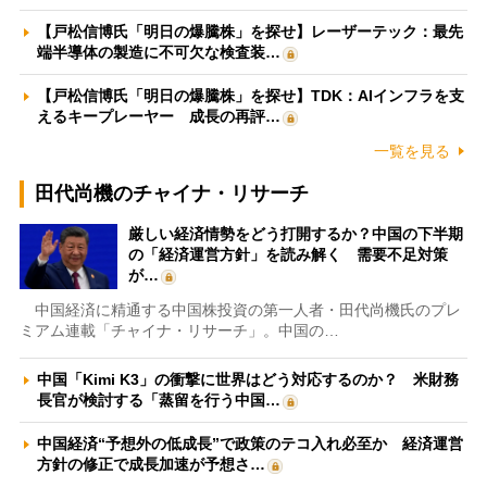
【戸松信博氏「明日の爆騰株」を探せ】レーザーテック：最先
端半導体の製造に不可欠な検査装…
【戸松信博氏「明日の爆騰株」を探せ】TDK：AIインフラを支
えるキープレーヤー 成長の再評…
一覧を見る
田代尚機のチャイナ・リサーチ
厳しい経済情勢をどう打開するか？中国の下半期
の「経済運営方針」を読み解く 需要不足対策
が…
中国経済に精通する中国株投資の第一人者・田代尚機氏のプレ
ミアム連載「チャイナ・リサーチ」。中国の…
中国「Kimi K3」の衝撃に世界はどう対応するのか？ 米財務
長官が検討する「蒸留を行う中国…
中国経済“予想外の低成長”で政策のテコ入れ必至か 経済運営
方針の修正で成長加速が予想さ…