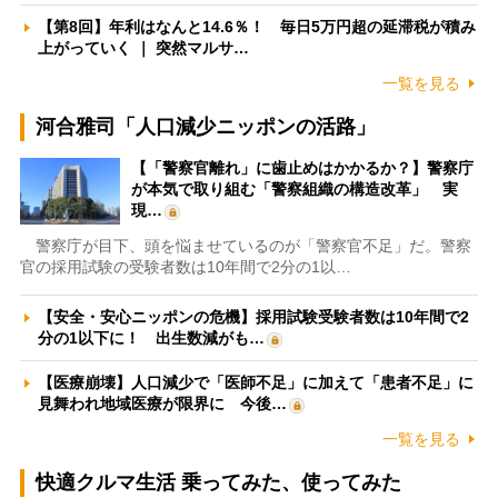
【第8回】年利はなんと14.6％！ 毎日5万円超の延滞税が積み
上がっていく ｜ 突然マルサ…
一覧を見る
河合雅司「人口減少ニッポンの活路」
【「警察官離れ」に歯止めはかかるか？】警察庁
が本気で取り組む「警察組織の構造改革」 実
現…
警察庁が目下、頭を悩ませているのが「警察官不足」だ。警察
官の採用試験の受験者数は10年間で2分の1以…
【安全・安心ニッポンの危機】採用試験受験者数は10年間で2
分の1以下に！ 出生数減がも…
【医療崩壊】人口減少で「医師不足」に加えて「患者不足」に
見舞われ地域医療が限界に 今後…
一覧を見る
快適クルマ生活 乗ってみた、使ってみた