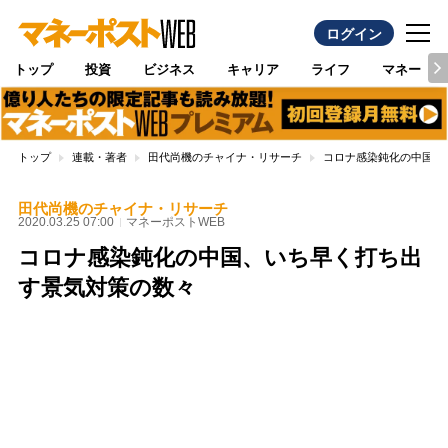
ログイン
トップ
投資
ビジネス
キャリア
ライフ
マネー
トップ
連載・著者
田代尚機のチャイナ・リサーチ
コロナ感染鈍化の中国、
田代尚機のチャイナ・リサーチ
2020.03.25 07:00
マネーポストWEB
コロナ感染鈍化の中国、いち早く打ち出
す景気対策の数々
Loaded
:
100.00%
/
Unmute