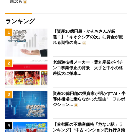
懸念も
ランキング
【資産10億円超・かんちさんが厳
1
選！】「キオクシアの次」に資金が流
れる期待の高…
老舗遊技機メーカー・豊丸産業がパチ
2
ンコ事業停止の背景 大手と中小の格
差拡大に拍車…
資産10億円超の投資家が明かす“AI・半
3
導体相場に乗らなかった理由” フルポ
ジション…
【首都圏の不動産価格「危ない駅」ラ
4
ンキング】“中古マンション売れ行き鈍