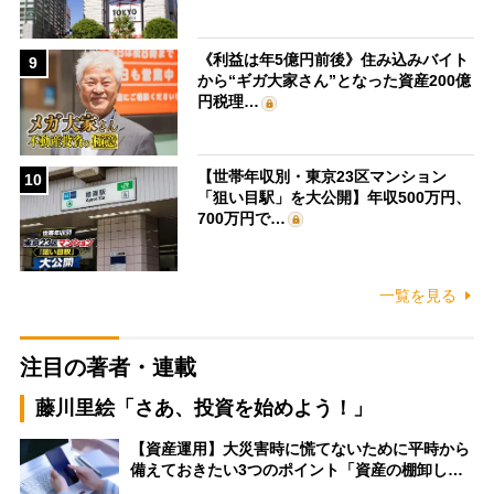
《利益は年5億円前後》住み込みバイト
9
から“ギガ大家さん”となった資産200億
円税理…
【世帯年収別・東京23区マンション
10
「狙い目駅」を大公開】年収500万円、
700万円で…
一覧を見る
注目の著者・連載
藤川里絵「さあ、投資を始めよう！」
【資産運用】大災害時に慌てないために平時から
備えておきたい3つのポイント「資産の棚卸し…