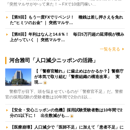
『突然マルサがやって来た！～FXで10億円稼い…
【第9回】もう一度FXでリベンジ！ 種銭は差し押さえを免れ
た”ヒミツのお金” ｜ 突然マルサ…
【第8回】年利はなんと14.6％！ 毎日5万円超の延滞税が積み
上がっていく ｜ 突然マルサ…
一覧を見る
河合雅司「人口減少ニッポンの活路」
【「警察官離れ」に歯止めはかかるか？】警察庁
が本気で取り組む「警察組織の構造改革」 実
現…
警察庁が目下、頭を悩ませているのが「警察官不足」だ。警察
官の採用試験の受験者数は10年間で2分の1以…
【安全・安心ニッポンの危機】採用試験受験者数は10年間で2
分の1以下に！ 出生数減がも…
【医療崩壊】人口減少で「医師不足」に加えて「患者不足」に