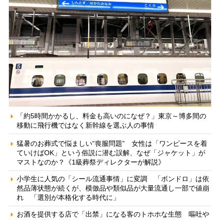
「約5時間かかるし、料金も高いのになぜ？」東京～博多間の
移動に飛行機ではなく新幹線を選ぶ人の事情
猛暑のお葬式で悩ましい“喪服問題” 女性は「ワンピースを着
ていけばOK」という俗説に潜む誤解、なぜ「ジャケット」が
マストなのか？《1級葬祭ディレクターが解説》
小学生に人気の「シール流通事情」に変調 「ボンドロ」は依
然品薄状態が続くが、模倣品や類似品が大量流通し一部で値崩
れ 「選別が本格化する時代に」
お酒を提供する店で「出禁」になる客のトホホな生態 嘔吐や