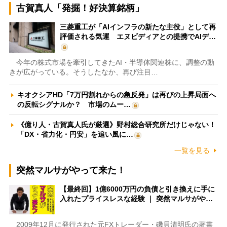
古賀真人「発掘！好決算銘柄」
三菱重工が「AIインフラの新たな主役」として再
評価される気運 エヌビディアとの提携でAIデ…
今年の株式市場を牽引してきたAI・半導体関連株に、調整の動
きが広がっている。そうしたなか、再び注目…
キオクシアHD「7万円割れからの急反発」は再びの上昇局面へ
の反転シグナルか？ 市場のムー…
《億り人・古賀真人氏が厳選》野村総合研究所だけじゃない！
「DX・省力化・円安」を追い風に…
一覧を見る
突然マルサがやって来た！
【最終回】1億6000万円の負債と引き換えに手に
入れたプライスレスな経験 ｜ 突然マルサがや…
2009年12月に発行された元FXトレーダー・磯貝清明氏の著書