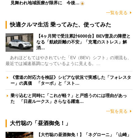
見舞われ地域医療が限界に 今後…
一覧を見る
快適クルマ生活 乗ってみた、使ってみた
【4ヶ月間で受注累計6000台】BEV普及の障壁と
なる「航続距離の不安」「充電のストレス」解
消…
あれほどもてはやされていた「EV（BEV）シフト」の潮流も、
最近では減速基調になっているように見える。…
《雪道の対応力を検証》シビアな状況で実感した「フォレスタ
ー」の真価 「ターボ」と「スト…
乗り込むと同時に「これが軽？」と戸惑うのには理由があっ
た 「日産ルークス」さらなる躍進…
一覧を見る
大竹聡の「昼酒御免！」
【大竹聡の昼酒御免！】「ネグローニ」「山崎」