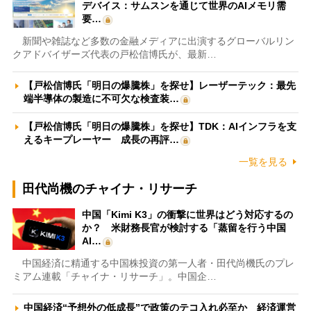
デバイス：サムスンを通じて世界のAIメモリ需
要…
新聞や雑誌など多数の金融メディアに出演するグローバルリン
クアドバイザーズ代表の戸松信博氏が、最新…
【戸松信博氏「明日の爆騰株」を探せ】レーザーテック：最先
端半導体の製造に不可欠な検査装…
【戸松信博氏「明日の爆騰株」を探せ】TDK：AIインフラを支
えるキープレーヤー 成長の再評…
一覧を見る
田代尚機のチャイナ・リサーチ
中国「Kimi K3」の衝撃に世界はどう対応するの
か？ 米財務長官が検討する「蒸留を行う中国
AI…
中国経済に精通する中国株投資の第一人者・田代尚機氏のプレ
ミアム連載「チャイナ・リサーチ」。中国企…
中国経済“予想外の低成長”で政策のテコ入れ必至か 経済運営