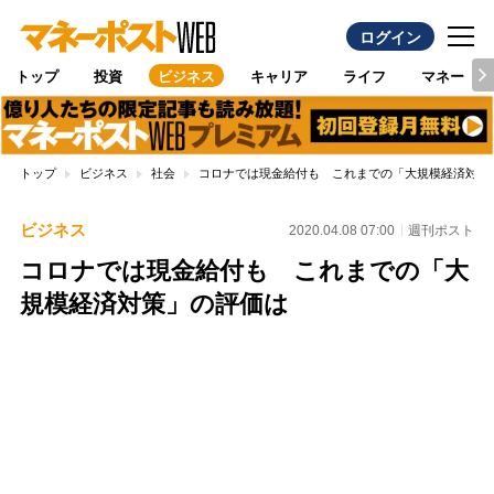
ログイン
トップ
投資
ビジネス
キャリア
ライフ
マネー
トップ
ビジネス
社会
コロナでは現金給付も これまでの「大規模経済対策
ビジネス
2020.04.08 07:00
週刊ポスト
コロナでは現金給付も これまでの「大
規模経済対策」の評価は
Loaded
:
96.70%
/
Unmute