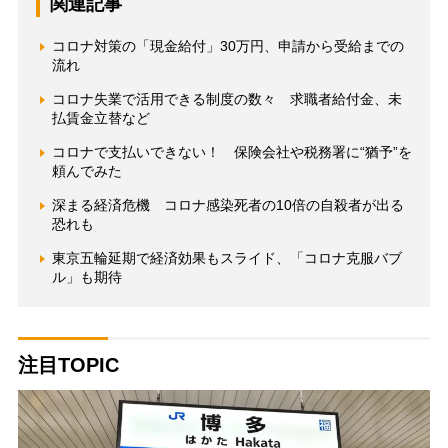
関連記事
コロナ対策の「現金給付」30万円、申請から受給までの
流れ
コロナ失業で活用できる制度の数々 求職者給付金、未
払賃金立替など
コロナで支払いできない！ 保険会社や税務署に“猶予”を
頼んでみた
深まる経済危機 コロナ感染死者の10倍の自殺者が出る
恐れも
東京五輪延期で経済効果もスライド、「コロナ克服バブ
ル」も期待
注目TOPIC