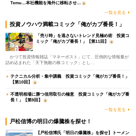
Temu…本社機能を海外に移転させ…
一覧を見る
投資ノウハウ満載コミック「俺がカブ番長！」
「売り時」を逃さないトレンド見極め術 投資コ
ミック「俺がカブ番長！」【第11回】
かつて投資情報雑誌「マネーポスト」にて、圧倒的な情報量が
詰め込まれた「天下無敵の株コミック」とし…
テクニカル分析・集中講義 投資コミック「俺がカブ番長！」
【第10回】
不透明相場に勝つ信用取引の極意 投資コミック「俺がカブ番
長！」【第9回】
一覧を見る
戸松信博の明日の爆騰株を探せ！
【戸松信博氏「明日の爆騰株」を探せ】トーメン