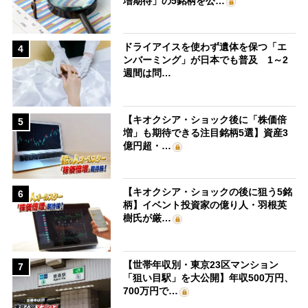
増期待」の5銘柄を公…
ドライアイスを使わず遺体を保つ「エ
4
ンバーミング」が日本でも普及 1～2
週間は問…
【キオクシア・ショック後に「株価倍
5
増」も期待できる注目銘柄5選】資産3
億円超・…
【キオクシア・ショックの後に狙う5銘
6
柄】イベント投資家の億り人・羽根英
樹氏が厳…
【世帯年収別・東京23区マンション
7
「狙い目駅」を大公開】年収500万円、
700万円で…