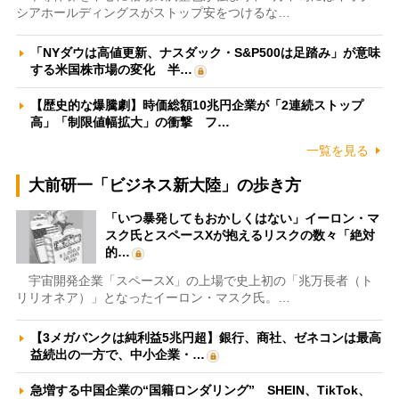
シアホールディングスがストップ安をつけるな…
「NYダウは高値更新、ナスダック・S&P500は足踏み」が意味
する米国株市場の変化 半…
【歴史的な爆騰劇】時価総額10兆円企業が「2連続ストップ
高」「制限値幅拡大」の衝撃 フ…
一覧を見る
大前研一「ビジネス新大陸」の歩き方
「いつ暴発してもおかしくはない」イーロン・マ
スク氏とスペースXが抱えるリスクの数々「絶対
的…
宇宙開発企業「スペースX」の上場で史上初の「兆万長者（ト
リリオネア）」となったイーロン・マスク氏。…
【3メガバンクは純利益5兆円超】銀行、商社、ゼネコンは最高
益続出の一方で、中小企業・…
急増する中国企業の“国籍ロンダリング” SHEIN、TikTok、