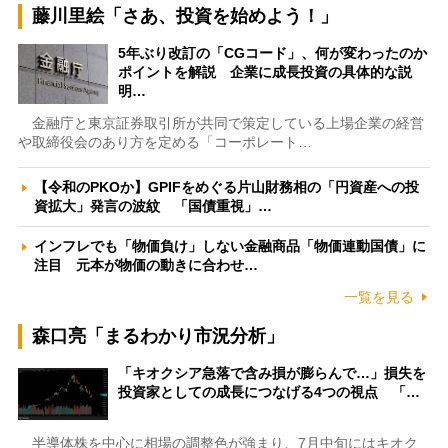
藤川里絵「さあ、投資を始めよう！」
5年ぶり改訂の「CGコード」、何が変わったのか
ポイントを解説 企業に成長投資の具体的な説
明…
金融庁と東京証券取引所が共同で策定している上場企業の経営
や取締役会のあり方を定める「コーポレート…
【令和のPKOか】GPIFをめぐる片山財務相の「円資産への投
資拡大」発言の波紋 「国債重視」…
インフレでも「物価負け」しない金融商品「物価連動国債」に
注目 元本が物価の動きに合わせ…
一覧を見る
森口亮「まるわかり市況分析」
「キオクシア急落で含み損が膨らんで…」損失を
投資家としての成長につなげる4つの視点 「…
半導体株を中心に相場の調整色が強まり、7月中旬にはキオク