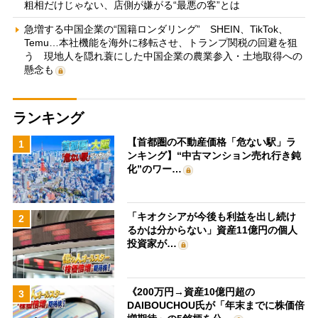
粗相だけじゃない、店側が嫌がる“最悪の客”とは
急増する中国企業の“国籍ロンダリング” SHEIN、TikTok、
Temu…本社機能を海外に移転させ、トランプ関税の回避を狙
う 現地人を隠れ蓑にした中国企業の農業参入・土地取得への
懸念も
ランキング
【首都圏の不動産価格「危ない駅」ラ
1
ンキング】“中古マンション売れ行き鈍
化”のワー…
「キオクシアが今後も利益を出し続け
2
るかは分からない」資産11億円の個人
投資家が…
《200万円→資産10億円超の
3
DAIBOUCHOU氏が「年末までに株価倍