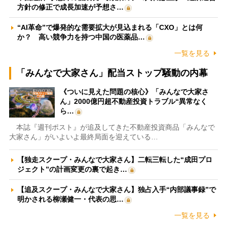
方針の修正で成長加速が予想さ…
“AI革命”で爆発的な需要拡大が見込まれる「CXO」とは何
か？ 高い競争力を持つ中国の医薬品…
一覧を見る
「みんなで大家さん」配当ストップ騒動の内幕
《ついに見えた問題の核心》「みんなで大家さ
ん」2000億円超不動産投資トラブル“異常なく
ら…
本誌『週刊ポスト』が追及してきた不動産投資商品「みんなで
大家さん」がいよいよ最終局面を迎えている…
【独走スクープ・みんなで大家さん】二転三転した“成田プロ
ジェクト”の計画変更の裏で起き…
【追及スクープ・みんなで大家さん】独占入手“内部議事録”で
明かされる柳瀬健一・代表の思…
一覧を見る