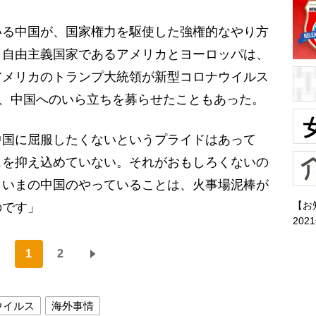
いる中国が、国家権力を駆使した強権的なやり方
、自由主義国家であるアメリカとヨーロッパは、
アメリカのトランプ大統領が新型コロナウイルス
ど、中国へのいら立ちを募らせたこともあった。
国に屈服したくないというプライドはあって
スを抑え込めていない。それがおもしろくないの
、いまの中国のやっていることは、火事場泥棒が
【お
のです」
202
1
2
ウイルス
海外事情