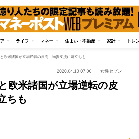
ア
ライフ
マネー
住まい・不動産
家計
トレ
と欧米諸国が立場逆転の皮肉 物資支援に苛立ちも
2020.04.13 07:00
女性セブン
と欧米諸国が立場逆転の皮
立ちも
Loaded
:
88.23%
/