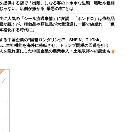
を提供する店で「出禁」になる客のトホホな生態 嘔吐や粗相
じゃない、店側が嫌がる“最悪の客”とは
生に人気の「シール流通事情」に変調 「ボンドロ」は依然品
態が続くが、模倣品や類似品が大量流通し一部で値崩れ 「選
本格化する時代に」
する中国企業の“国籍ロンダリング” SHEIN、TikTok、
mu…本社機能を海外に移転させ、トランプ関税の回避を狙う
人を隠れ蓑にした中国企業の農業参入・土地取得への懸念も