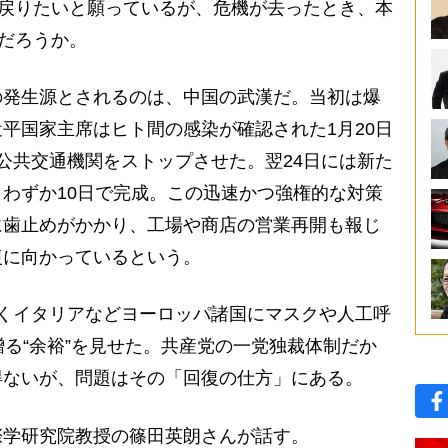
に戻りたいと願っているが、危機が去ったとき、本
のだろうか。
発生源とされるのは、中国の武漢だ。当初は爆
平国家主席はヒト間の感染が確認された1月20日
公共交通機関をストップさせた。翌24日には新た
わずか10日で完成。この迅速かつ強権的な対策
に歯止めがかかり、工場や商店の営業再開も報じ
復に向かっているという。
くイタリアなどヨーロッパ諸国にマスクや人工呼
贈る“余裕”を見せた。共産党の一党独裁体制だか
得ないが、問題はその「回復の仕方」にある。
学研究院教授の篠田英朗さんが話す。