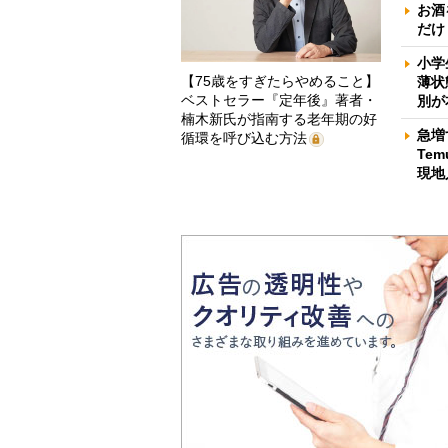
お酒
だけ
小学
【75歳をすぎたらやめること】
薄状
ベストセラー『定年後』著者・
別が
楠木新氏が指南する老年期の好
急増
循環を呼び込む方法
Te
現地