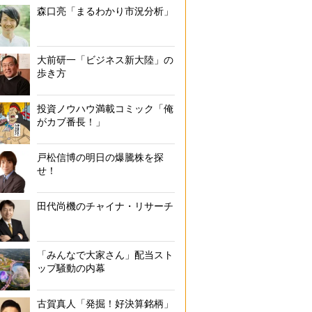
森口亮「まるわかり市況分析」
大前研一「ビジネス新大陸」の
歩き方
投資ノウハウ満載コミック「俺
がカブ番長！」
戸松信博の明日の爆騰株を探
せ！
田代尚機のチャイナ・リサーチ
「みんなで大家さん」配当スト
ップ騒動の内幕
古賀真人「発掘！好決算銘柄」