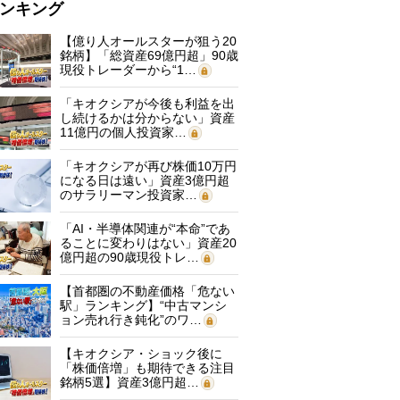
ンキング
【億り人オールスターが狙う20
銘柄】「総資産69億円超」90歳
現役トレーダーから“1…
「キオクシアが今後も利益を出
し続けるかは分からない」資産
11億円の個人投資家…
「キオクシアが再び株価10万円
になる日は遠い」資産3億円超
のサラリーマン投資家…
「AI・半導体関連が“本命”であ
ることに変わりはない」資産20
億円超の90歳現役トレ…
【首都圏の不動産価格「危ない
駅」ランキング】“中古マンシ
ョン売れ行き鈍化”のワ…
【キオクシア・ショック後に
「株価倍増」も期待できる注目
銘柄5選】資産3億円超…