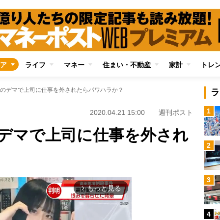
ア
ライフ
マネー
住まい・不動産
家計
トレ
のデマで上司に仕事を外されたらパワハラか？
ラ
1
2020.04.21 15:00
週刊ポスト
デマで上司に仕事を外され
2
3
もっと見る
arrow_forward_ios
4