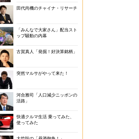
田代尚機のチャイナ・リサーチ
「みんなで大家さん」配当スト
ップ騒動の内幕
古賀真人「発掘！好決算銘柄」
突然マルサがやって来た！
河合雅司「人口減少ニッポンの
活路」
快適クルマ生活 乗ってみた、
使ってみた
大竹聡の「昼酒御免！」