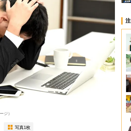
注
ージ）
写真1枚