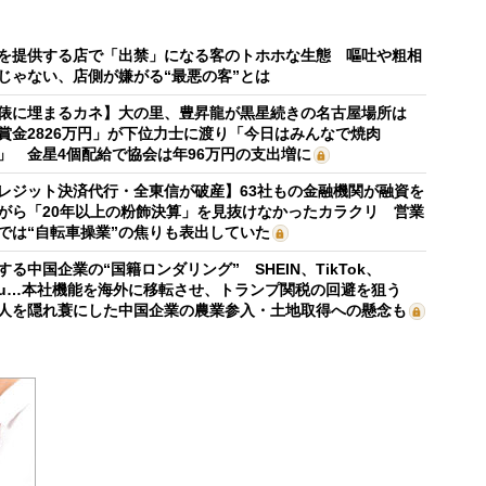
を提供する店で「出禁」になる客のトホホな生態 嘔吐や粗相
じゃない、店側が嫌がる“最悪の客”とは
俵に埋まるカネ】大の里、豊昇龍が黒星続きの名古屋場所は
賞金2826万円」が下位力士に渡り「今日はみんなで焼肉
」 金星4個配給で協会は年96万円の支出増に
レジット決済代行・全東信が破産】63社もの金融機関が融資を
がら「20年以上の粉飾決算」を見抜けなかったカラクリ 営業
では“自転車操業”の焦りも表出していた
する中国企業の“国籍ロンダリング” SHEIN、TikTok、
mu…本社機能を海外に移転させ、トランプ関税の回避を狙う
人を隠れ蓑にした中国企業の農業参入・土地取得への懸念も