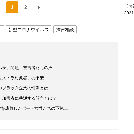
【お
1
2
202
ト
新型コロナウイルス
法律相談
ハラ」問題 被害者たちの声
リストラ対象者」の不安
のブラック企業の慣例とは
 加害者に共通する傾向とは？
”を成敗したパート女性たちの下剋上