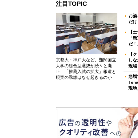
注目TOPIC
お酒
だけ
【土
「懸
だ！
【ク
京都大・神戸大など、難関国立
しな
大学の総合型選抜が続々と廃
現場
止 「推薦入試の拡大」報道と
急増
現実の乖離はなぜ起きるのか
Te
現地