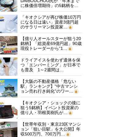
DAIBOUCHOU氏が「年末まで
に株価倍増期待」の5銘柄を…
「キオクシアが再び株価10万円
になる日は遠い」資産3億円超
のサラリーマン投資家…
【億り人オールスターが狙う20
銘柄】「総資産69億円超」90歳
現役トレーダーから“1…
ドライアイスを使わず遺体を保
つ「エンバーミング」が日本で
も普及 1～2週間は…
【大阪の不動産価格「危ない
駅」ランキング】“中古マンシ
ョン売れ行き鈍化”のワー…
【キオクシア・ショックの後に
狙う5銘柄】イベント投資家の
億り人・羽根英樹氏が…
【世帯年収別・東京23区マンシ
ョン「狙い目駅」を大公開】年
収500万円、700万円…