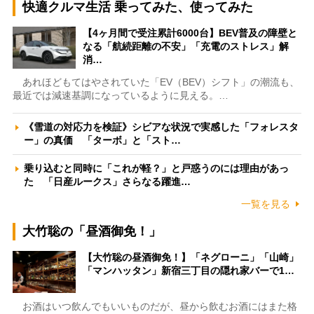
快適クルマ生活 乗ってみた、使ってみた
【4ヶ月間で受注累計6000台】BEV普及の障壁と
なる「航続距離の不安」「充電のストレス」解
消…
あれほどもてはやされていた「EV（BEV）シフト」の潮流も、
最近では減速基調になっているように見える。…
《雪道の対応力を検証》シビアな状況で実感した「フォレスタ
ー」の真価 「ターボ」と「スト…
乗り込むと同時に「これが軽？」と戸惑うのには理由があっ
た 「日産ルークス」さらなる躍進…
一覧を見る
大竹聡の「昼酒御免！」
【大竹聡の昼酒御免！】「ネグローニ」「山崎」
「マンハッタン」新宿三丁目の隠れ家バーで1…
お酒はいつ飲んでもいいものだが、昼から飲むお酒にはまた格