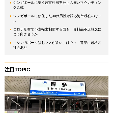
シンガポールに集う超富裕層妻たちの怖いマウンティン
グ合戦
シンガポールに移住した30代男性が語る海外移住のリア
ル
コロナ影響で小麦輸出制限する国も 食料品不足懸念に
どう向き合うか
「シンガポールはおブスが多い」はウソ 背景に超格差
社会あり
注目TOPIC