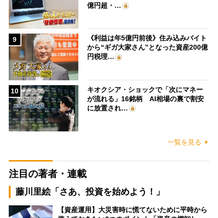
億円超・…
《利益は年5億円前後》住み込みバイト
9
から“ギガ大家さん”となった資産200億
円税理…
キオクシア・ショックで「次にマネー
10
が流れる」16銘柄 AI相場の裏で割安
に放置され…
一覧を見る
注目の著者・連載
藤川里絵「さあ、投資を始めよう！」
【資産運用】大災害時に慌てないために平時から