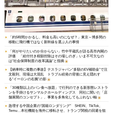
「約5時間かかるし、料金も高いのになぜ？」東京～博多間の
移動に飛行機ではなく新幹線を選ぶ人の事情
「何がやりたいのか分からない」竹中平蔵氏が語る高市内閣の
評価 「給付付き税額控除はその場しのぎ」いま不可欠なの
は“社会保障制度の改革議論”と指摘
【納車時に複数の事故】テスラジャパン“多額のEV補助金”で注
文殺到、現場は大混乱 トラブル続発の背後に見え隠れす
る“イーロンの右腕”の影
「30種類以上のパン食べ放題」で行列のできる新形態レストラ
ンを手掛けるサンマルクホールディングス 同社に聞いた「店
舗展開のコンセプト」、事業を多角化してもぶれない軸
急増する中国企業の“国籍ロンダリング” SHEIN、TikTok、
Temu…本社機能を海外に移転させ、トランプ関税の回避を狙