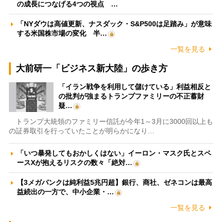
の成長につなげる4つの視点 …
「NYダウは高値更新、ナスダック・S&P500は足踏み」が意味
する米国株市場の変化 半…
一覧を見る
大前研一「ビジネス新大陸」の歩き方
「イラン戦争を利用して儲けている」利益相反と
の批判が強まるトランプファミリーの不正蓄財
疑…
トランプ大統領のファミリー信託が今年1～3月に3000回以上も
の証券取引を行っていたことが明らかになり…
「いつ暴発してもおかしくはない」イーロン・マスク氏とスペ
ースXが抱えるリスクの数々「絶対…
【3メガバンクは純利益5兆円超】銀行、商社、ゼネコンは最高
益続出の一方で、中小企業・…
一覧を見る