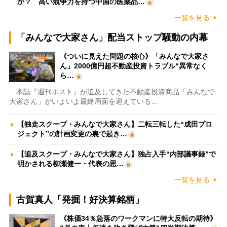
か？ 高い競争力を持つ中国の医薬品…
一覧を見る
「みんなで大家さん」配当ストップ騒動の内幕
《ついに見えた問題の核心》「みんなで大家さ
ん」2000億円超不動産投資トラブル“異常なく
ら…
本誌『週刊ポスト』が追及してきた不動産投資商品「みんなで
大家さん」がいよいよ最終局面を迎えている…
【独走スクープ・みんなで大家さん】二転三転した“成田プロ
ジェクト”の計画変更の裏で起き…
【追及スクープ・みんなで大家さん】独占入手“内部議事録”で
明かされる柳瀬健一・代表の思…
一覧を見る
古賀真人「発掘！好決算銘柄」
《株価34％急落のワークマンに特大反転の期待》