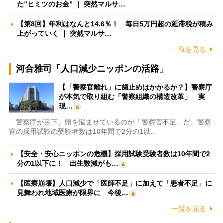
た”ヒミツのお金” ｜ 突然マルサ…
【第8回】年利はなんと14.6％！ 毎日5万円超の延滞税が積み
上がっていく ｜ 突然マルサ…
一覧を見る
河合雅司「人口減少ニッポンの活路」
【「警察官離れ」に歯止めはかかるか？】警察庁
が本気で取り組む「警察組織の構造改革」 実
現…
警察庁が目下、頭を悩ませているのが「警察官不足」だ。警察
官の採用試験の受験者数は10年間で2分の1以…
【安全・安心ニッポンの危機】採用試験受験者数は10年間で2
分の1以下に！ 出生数減がも…
【医療崩壊】人口減少で「医師不足」に加えて「患者不足」に
見舞われ地域医療が限界に 今後…
一覧を見る