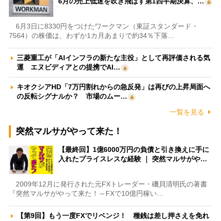
6月の売上低迷を吹き飛ばす第1四半期決算、…
6月3日に8330円をつけたワークマン（東証スタンダード・
7564）の株価は、わずか1カ月あまりで約34％下落…
三菱重工が「AIインフラの新たな主役」として再評価される気
運 エヌビディアとの提携でAI…
キオクシアHD「7万円割れからの急反発」は再びの上昇局面へ
の反転シグナルか？ 市場のムー…
一覧を見る
突然マルサがやって来た！
【最終回】1億6000万円の負債と引き換えに手に
入れたプライスレスな経験 ｜ 突然マルサがや…
2009年12月に発行された元FXトレーダー・磯貝清明氏の著書
『突然マルサがやって来た！～FXで10億円稼い…
【第9回】もう一度FXでリベンジ！ 種銭は差し押さえを免れ