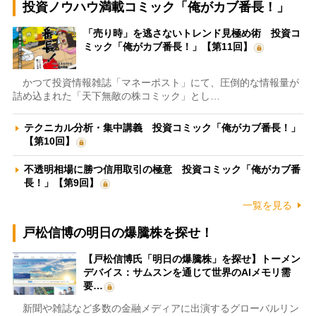
投資ノウハウ満載コミック「俺がカブ番長！」
「売り時」を逃さないトレンド見極め術 投資コ
ミック「俺がカブ番長！」【第11回】
かつて投資情報雑誌「マネーポスト」にて、圧倒的な情報量が
詰め込まれた「天下無敵の株コミック」とし…
テクニカル分析・集中講義 投資コミック「俺がカブ番長！」
【第10回】
不透明相場に勝つ信用取引の極意 投資コミック「俺がカブ番
長！」【第9回】
一覧を見る
戸松信博の明日の爆騰株を探せ！
【戸松信博氏「明日の爆騰株」を探せ】トーメン
デバイス：サムスンを通じて世界のAIメモリ需
要…
新聞や雑誌など多数の金融メディアに出演するグローバルリン