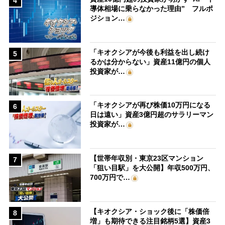
4
導体相場に乗らなかった理由” フルポ
ジション…
「キオクシアが今後も利益を出し続け
5
るかは分からない」資産11億円の個人
投資家が…
「キオクシアが再び株価10万円になる
6
日は遠い」資産3億円超のサラリーマン
投資家が…
【世帯年収別・東京23区マンション
7
「狙い目駅」を大公開】年収500万円、
700万円で…
【キオクシア・ショック後に「株価倍
8
増」も期待できる注目銘柄5選】資産3