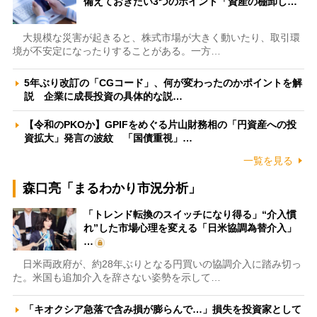
備えておきたい3つのポイント「資産の棚卸し…
大規模な災害が起きると、株式市場が大きく動いたり、取引環
境が不安定になったりすることがある。一方…
5年ぶり改訂の「CGコード」、何が変わったのかポイントを解
説 企業に成長投資の具体的な説…
【令和のPKOか】GPIFをめぐる片山財務相の「円資産への投
資拡大」発言の波紋 「国債重視」…
一覧を見る
森口亮「まるわかり市況分析」
「トレンド転換のスイッチになり得る」“介入慣
れ”した市場心理を変える「日米協調為替介入」
…
日米両政府が、約28年ぶりとなる円買いの協調介入に踏み切っ
た。米国も追加介入を辞さない姿勢を示して…
「キオクシア急落で含み損が膨らんで…」損失を投資家として