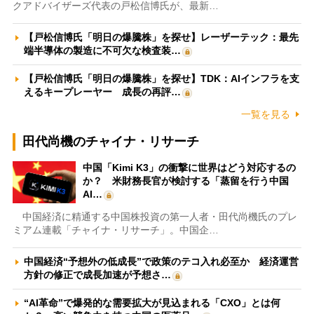
クアドバイザーズ代表の戸松信博氏が、最新…
【戸松信博氏「明日の爆騰株」を探せ】レーザーテック：最先
端半導体の製造に不可欠な検査装…
【戸松信博氏「明日の爆騰株」を探せ】TDK：AIインフラを支
えるキープレーヤー 成長の再評…
一覧を見る
田代尚機のチャイナ・リサーチ
中国「Kimi K3」の衝撃に世界はどう対応するの
か？ 米財務長官が検討する「蒸留を行う中国
AI…
中国経済に精通する中国株投資の第一人者・田代尚機氏のプレ
ミアム連載「チャイナ・リサーチ」。中国企…
中国経済“予想外の低成長”で政策のテコ入れ必至か 経済運営
方針の修正で成長加速が予想さ…
“AI革命”で爆発的な需要拡大が見込まれる「CXO」とは何