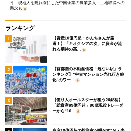
う 現地人を隠れ蓑にした中国企業の農業参入・土地取得への
懸念も
ランキング
【資産10億円超・かんちさんが厳
1
選！】「キオクシアの次」に資金が流
れる期待の高…
【首都圏の不動産価格「危ない駅」ラ
2
ンキング】“中古マンション売れ行き鈍
化”のワー…
【億り人オールスターが狙う20銘柄】
3
「総資産69億円超」90歳現役トレーダ
ーから“10…
資産10億円超の投資家が明かす“AI・半