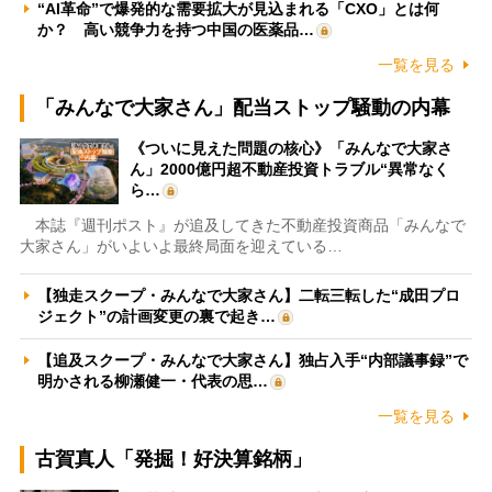
“AI革命”で爆発的な需要拡大が見込まれる「CXO」とは何
か？ 高い競争力を持つ中国の医薬品…
一覧を見る
「みんなで大家さん」配当ストップ騒動の内幕
《ついに見えた問題の核心》「みんなで大家さ
ん」2000億円超不動産投資トラブル“異常なく
ら…
本誌『週刊ポスト』が追及してきた不動産投資商品「みんなで
大家さん」がいよいよ最終局面を迎えている…
【独走スクープ・みんなで大家さん】二転三転した“成田プロ
ジェクト”の計画変更の裏で起き…
【追及スクープ・みんなで大家さん】独占入手“内部議事録”で
明かされる柳瀬健一・代表の思…
一覧を見る
古賀真人「発掘！好決算銘柄」