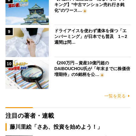
キング】“中古マンション売れ行き鈍
化”のワース…
ドライアイスを使わず遺体を保つ「エ
9
ンバーミング」が日本でも普及 1～2
週間は問…
《200万円→資産10億円超の
10
DAIBOUCHOU氏が「年末までに株価倍
増期待」の5銘柄を公…
一覧を見る
注目の著者・連載
藤川里絵「さあ、投資を始めよう！」