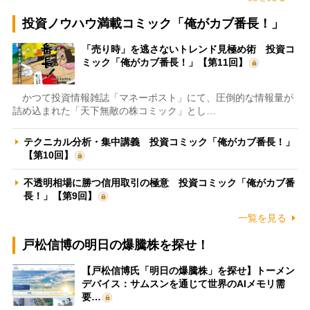
投資ノウハウ満載コミック「俺がカブ番長！」
「売り時」を逃さないトレンド見極め術 投資コ
ミック「俺がカブ番長！」【第11回】
かつて投資情報雑誌「マネーポスト」にて、圧倒的な情報量が
詰め込まれた「天下無敵の株コミック」とし…
テクニカル分析・集中講義 投資コミック「俺がカブ番長！」
【第10回】
不透明相場に勝つ信用取引の極意 投資コミック「俺がカブ番
長！」【第9回】
一覧を見る
戸松信博の明日の爆騰株を探せ！
【戸松信博氏「明日の爆騰株」を探せ】トーメン
デバイス：サムスンを通じて世界のAIメモリ需
要…