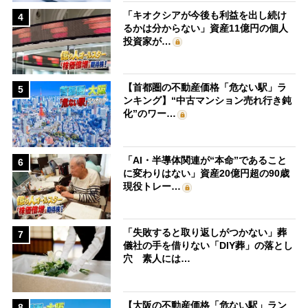
「キオクシアが今後も利益を出し続け
4
るかは分からない」資産11億円の個人
投資家が…
【首都圏の不動産価格「危ない駅」ラ
5
ンキング】“中古マンション売れ行き鈍
化”のワー…
「AI・半導体関連が“本命”であること
6
に変わりはない」資産20億円超の90歳
現役トレー…
「失敗すると取り返しがつかない」葬
7
儀社の手を借りない「DIY葬」の落とし
穴 素人には…
【大阪の不動産価格「危ない駅」ラン
8