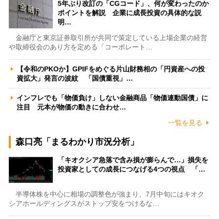
5年ぶり改訂の「CGコード」、何が変わったのか
ポイントを解説 企業に成長投資の具体的な説
明…
金融庁と東京証券取引所が共同で策定している上場企業の経営
や取締役会のあり方を定める「コーポレート…
【令和のPKOか】GPIFをめぐる片山財務相の「円資産への投
資拡大」発言の波紋 「国債重視」…
インフレでも「物価負け」しない金融商品「物価連動国債」に
注目 元本が物価の動きに合わせ…
一覧を見る
森口亮「まるわかり市況分析」
「キオクシア急落で含み損が膨らんで…」損失を
投資家としての成長につなげる4つの視点 「…
半導体株を中心に相場の調整色が強まり、7月中旬にはキオク
シアホールディングスがストップ安をつけるな…