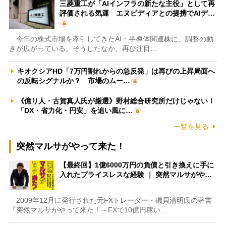
三菱重工が「AIインフラの新たな主役」として再
評価される気運 エヌビディアとの提携でAIデ…
今年の株式市場を牽引してきたAI・半導体関連株に、調整の動
きが広がっている。そうしたなか、再び注目…
キオクシアHD「7万円割れからの急反発」は再びの上昇局面へ
の反転シグナルか？ 市場のムー…
《億り人・古賀真人氏が厳選》野村総合研究所だけじゃない！
「DX・省力化・円安」を追い風に…
一覧を見る
突然マルサがやって来た！
【最終回】1億6000万円の負債と引き換えに手に
入れたプライスレスな経験 ｜ 突然マルサがや…
2009年12月に発行された元FXトレーダー・磯貝清明氏の著書
『突然マルサがやって来た！～FXで10億円稼い…