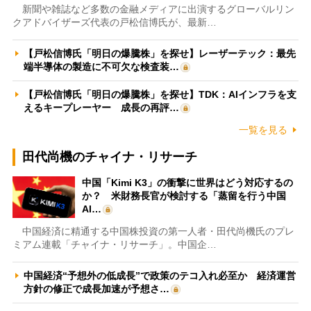
新聞や雑誌など多数の金融メディアに出演するグローバルリン
クアドバイザーズ代表の戸松信博氏が、最新…
【戸松信博氏「明日の爆騰株」を探せ】レーザーテック：最先
端半導体の製造に不可欠な検査装…
【戸松信博氏「明日の爆騰株」を探せ】TDK：AIインフラを支
えるキープレーヤー 成長の再評…
一覧を見る
田代尚機のチャイナ・リサーチ
中国「Kimi K3」の衝撃に世界はどう対応するの
か？ 米財務長官が検討する「蒸留を行う中国
AI…
中国経済に精通する中国株投資の第一人者・田代尚機氏のプレ
ミアム連載「チャイナ・リサーチ」。中国企…
中国経済“予想外の低成長”で政策のテコ入れ必至か 経済運営
方針の修正で成長加速が予想さ…