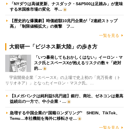
「NYダウは高値更新、ナスダック・S&P500は足踏み」が意味
する米国株市場の変化 半…
【歴史的な爆騰劇】時価総額10兆円企業が「2連続ストップ
高」「制限値幅拡大」の衝撃 フ…
一覧を見る
大前研一「ビジネス新大陸」の歩き方
「いつ暴発してもおかしくはない」イーロン・マ
スク氏とスペースXが抱えるリスクの数々「絶対
的…
宇宙開発企業「スペースX」の上場で史上初の「兆万長者（ト
リリオネア）」となったイーロン・マスク氏。…
【3メガバンクは純利益5兆円超】銀行、商社、ゼネコンは最高
益続出の一方で、中小企業・…
急増する中国企業の“国籍ロンダリング” SHEIN、TikTok、
Temu…本社機能を海外に移転させ…
一覧を見る