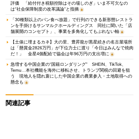
評価 「給付付き税額控除はその場しのぎ」いま不可欠なの
は“社会保障制度の改革議論”と指摘
「30種類以上のパン食べ放題」で行列のできる新形態レストラ
ンを手掛けるサンマルクホールディングス 同社に聞いた「店
舗展開のコンセプト」、事業を多角化してもぶれない軸
【土俵に埋まるカネ】大の里、豊昇龍が黒星続きの名古屋場所
は「懸賞金2826万円」が下位力士に渡り「今日はみんなで焼肉
だ！」 金星4個配給で協会は年96万円の支出増に
急増する中国企業の“国籍ロンダリング” SHEIN、TikTok、
Temu…本社機能を海外に移転させ、トランプ関税の回避を狙
う 現地人を隠れ蓑にした中国企業の農業参入・土地取得への
懸念も
関連記事