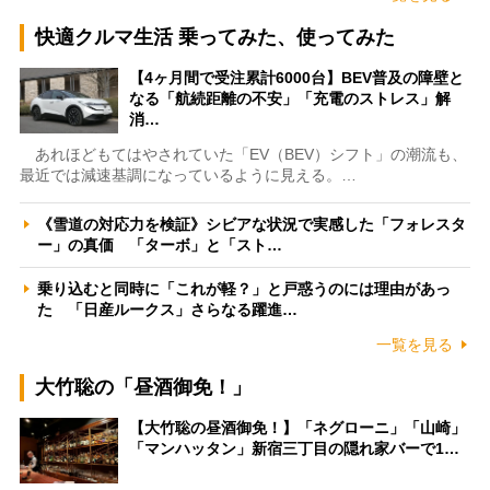
快適クルマ生活 乗ってみた、使ってみた
【4ヶ月間で受注累計6000台】BEV普及の障壁と
なる「航続距離の不安」「充電のストレス」解
消…
あれほどもてはやされていた「EV（BEV）シフト」の潮流も、
最近では減速基調になっているように見える。…
《雪道の対応力を検証》シビアな状況で実感した「フォレスタ
ー」の真価 「ターボ」と「スト…
乗り込むと同時に「これが軽？」と戸惑うのには理由があっ
た 「日産ルークス」さらなる躍進…
一覧を見る
大竹聡の「昼酒御免！」
【大竹聡の昼酒御免！】「ネグローニ」「山崎」
「マンハッタン」新宿三丁目の隠れ家バーで1…