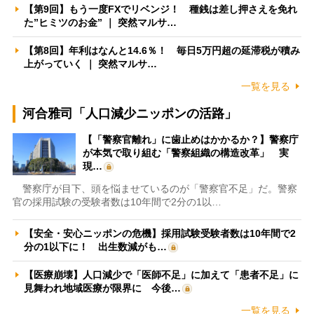
【第9回】もう一度FXでリベンジ！ 種銭は差し押さえを免れ
た”ヒミツのお金” ｜ 突然マルサ…
【第8回】年利はなんと14.6％！ 毎日5万円超の延滞税が積み
上がっていく ｜ 突然マルサ…
一覧を見る
河合雅司「人口減少ニッポンの活路」
【「警察官離れ」に歯止めはかかるか？】警察庁
が本気で取り組む「警察組織の構造改革」 実
現…
警察庁が目下、頭を悩ませているのが「警察官不足」だ。警察
官の採用試験の受験者数は10年間で2分の1以…
【安全・安心ニッポンの危機】採用試験受験者数は10年間で2
分の1以下に！ 出生数減がも…
【医療崩壊】人口減少で「医師不足」に加えて「患者不足」に
見舞われ地域医療が限界に 今後…
一覧を見る