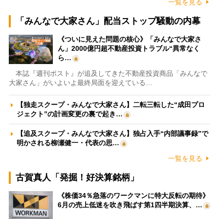
一覧を見る
「みんなで大家さん」配当ストップ騒動の内幕
《ついに見えた問題の核心》「みんなで大家さ
ん」2000億円超不動産投資トラブル“異常なく
ら…
本誌『週刊ポスト』が追及してきた不動産投資商品「みんなで
大家さん」がいよいよ最終局面を迎えている…
【独走スクープ・みんなで大家さん】二転三転した“成田プロ
ジェクト”の計画変更の裏で起き…
【追及スクープ・みんなで大家さん】独占入手“内部議事録”で
明かされる柳瀬健一・代表の思…
一覧を見る
古賀真人「発掘！好決算銘柄」
《株価34％急落のワークマンに特大反転の期待》
6月の売上低迷を吹き飛ばす第1四半期決算、…