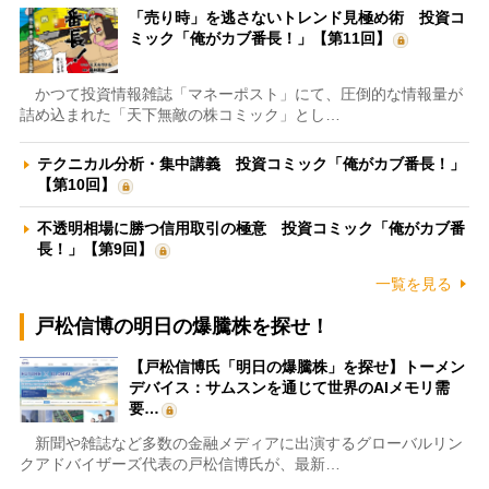
「売り時」を逃さないトレンド見極め術 投資コ
ミック「俺がカブ番長！」【第11回】
かつて投資情報雑誌「マネーポスト」にて、圧倒的な情報量が
詰め込まれた「天下無敵の株コミック」とし…
テクニカル分析・集中講義 投資コミック「俺がカブ番長！」
【第10回】
不透明相場に勝つ信用取引の極意 投資コミック「俺がカブ番
長！」【第9回】
一覧を見る
戸松信博の明日の爆騰株を探せ！
【戸松信博氏「明日の爆騰株」を探せ】トーメン
デバイス：サムスンを通じて世界のAIメモリ需
要…
新聞や雑誌など多数の金融メディアに出演するグローバルリン
クアドバイザーズ代表の戸松信博氏が、最新…