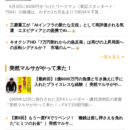
6月3日に8330円をつけたワークマン（東証スタンダード・
7564）の株価は、わずか1カ月あまりで約34％下落…
三菱重工が「AIインフラの新たな主役」として再評価される気
運 エヌビディアとの提携でAI…
キオクシアHD「7万円割れからの急反発」は再びの上昇局面へ
の反転シグナルか？ 市場のムー…
一覧を見る
突然マルサがやって来た！
【最終回】1億6000万円の負債と引き換えに手に
入れたプライスレスな経験 ｜ 突然マルサがや…
2009年12月に発行された元FXトレーダー・磯貝清明氏の著書
『突然マルサがやって来た！～FXで10億円稼い…
【第9回】もう一度FXでリベンジ！ 種銭は差し押さえを免れ
た”ヒミツのお金” ｜ 突然マルサ…