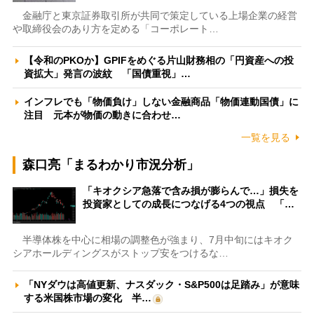
金融庁と東京証券取引所が共同で策定している上場企業の経営
や取締役会のあり方を定める「コーポレート…
【令和のPKOか】GPIFをめぐる片山財務相の「円資産への投
資拡大」発言の波紋 「国債重視」…
インフレでも「物価負け」しない金融商品「物価連動国債」に
注目 元本が物価の動きに合わせ…
一覧を見る
森口亮「まるわかり市況分析」
「キオクシア急落で含み損が膨らんで…」損失を
投資家としての成長につなげる4つの視点 「…
半導体株を中心に相場の調整色が強まり、7月中旬にはキオク
シアホールディングスがストップ安をつけるな…
「NYダウは高値更新、ナスダック・S&P500は足踏み」が意味
する米国株市場の変化 半…