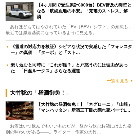
【4ヶ月間で受注累計6000台】BEV普及の障壁と
なる「航続距離の不安」「充電のストレス」解
消…
あれほどもてはやされていた「EV（BEV）シフト」の潮流も、
最近では減速基調になっているように見える。…
《雪道の対応力を検証》シビアな状況で実感した「フォレスタ
ー」の真価 「ターボ」と「スト…
乗り込むと同時に「これが軽？」と戸惑うのには理由があっ
た 「日産ルークス」さらなる躍進…
一覧を見る
大竹聡の「昼酒御免！」
【大竹聡の昼酒御免！】「ネグローニ」「山崎」
「マンハッタン」新宿三丁目の隠れ家バーで1…
お酒はいつ飲んでもいいものだが、昼から飲むお酒にはまた格
別の味わいがある――。ライター・作家の大竹…