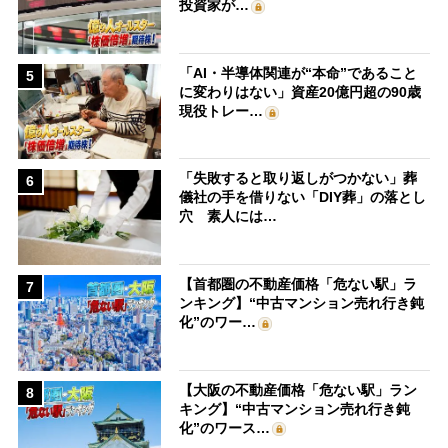
投資家が…
「AI・半導体関連が“本命”であること
5
に変わりはない」資産20億円超の90歳
現役トレー…
「失敗すると取り返しがつかない」葬
6
儀社の手を借りない「DIY葬」の落とし
穴 素人には…
【首都圏の不動産価格「危ない駅」ラ
7
ンキング】“中古マンション売れ行き鈍
化”のワー…
【大阪の不動産価格「危ない駅」ラン
8
キング】“中古マンション売れ行き鈍
化”のワース…