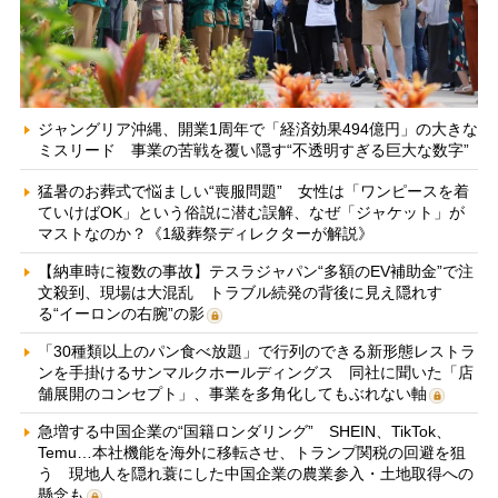
ジャングリア沖縄、開業1周年で「経済効果494億円」の大きな
ミスリード 事業の苦戦を覆い隠す“不透明すぎる巨大な数字”
猛暑のお葬式で悩ましい“喪服問題” 女性は「ワンピースを着
ていけばOK」という俗説に潜む誤解、なぜ「ジャケット」が
マストなのか？《1級葬祭ディレクターが解説》
【納車時に複数の事故】テスラジャパン“多額のEV補助金”で注
文殺到、現場は大混乱 トラブル続発の背後に見え隠れす
る“イーロンの右腕”の影
「30種類以上のパン食べ放題」で行列のできる新形態レストラ
ンを手掛けるサンマルクホールディングス 同社に聞いた「店
舗展開のコンセプト」、事業を多角化してもぶれない軸
急増する中国企業の“国籍ロンダリング” SHEIN、TikTok、
Temu…本社機能を海外に移転させ、トランプ関税の回避を狙
う 現地人を隠れ蓑にした中国企業の農業参入・土地取得への
懸念も