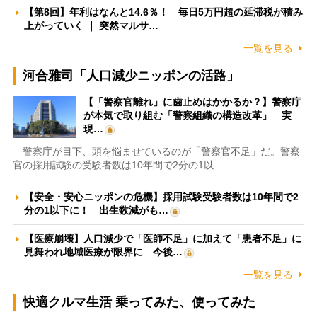
【第8回】年利はなんと14.6％！ 毎日5万円超の延滞税が積み
上がっていく ｜ 突然マルサ…
一覧を見る
河合雅司「人口減少ニッポンの活路」
【「警察官離れ」に歯止めはかかるか？】警察庁
が本気で取り組む「警察組織の構造改革」 実
現…
警察庁が目下、頭を悩ませているのが「警察官不足」だ。警察
官の採用試験の受験者数は10年間で2分の1以…
【安全・安心ニッポンの危機】採用試験受験者数は10年間で2
分の1以下に！ 出生数減がも…
【医療崩壊】人口減少で「医師不足」に加えて「患者不足」に
見舞われ地域医療が限界に 今後…
一覧を見る
快適クルマ生活 乗ってみた、使ってみた