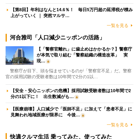
【第8回】年利はなんと14.6％！ 毎日5万円超の延滞税が積み
上がっていく ｜ 突然マルサ…
一覧を見る
河合雅司「人口減少ニッポンの活路」
【「警察官離れ」に歯止めはかかるか？】警察庁
が本気で取り組む「警察組織の構造改革」 実
現…
警察庁が目下、頭を悩ませているのが「警察官不足」だ。警察
官の採用試験の受験者数は10年間で2分の1以…
【安全・安心ニッポンの危機】採用試験受験者数は10年間で2
分の1以下に！ 出生数減がも…
【医療崩壊】人口減少で「医師不足」に加えて「患者不足」に
見舞われ地域医療が限界に 今後…
一覧を見る
快適クルマ生活 乗ってみた、使ってみた