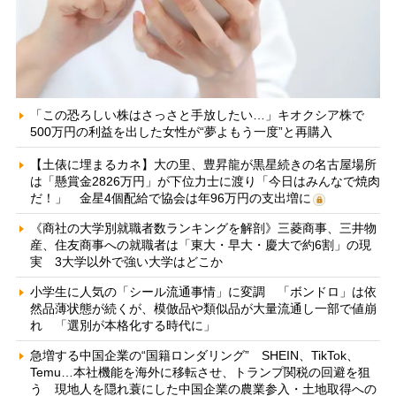
「この恐ろしい株はさっさと手放したい…」キオクシア株で
500万円の利益を出した女性が“夢よもう一度”と再購入
【土俵に埋まるカネ】大の里、豊昇龍が黒星続きの名古屋場所
は「懸賞金2826万円」が下位力士に渡り「今日はみんなで焼肉
だ！」 金星4個配給で協会は年96万円の支出増に
《商社の大学別就職者数ランキングを解剖》三菱商事、三井物
産、住友商事への就職者は「東大・早大・慶大で約6割」の現
実 3大学以外で強い大学はどこか
小学生に人気の「シール流通事情」に変調 「ボンドロ」は依
然品薄状態が続くが、模倣品や類似品が大量流通し一部で値崩
れ 「選別が本格化する時代に」
急増する中国企業の“国籍ロンダリング” SHEIN、TikTok、
Temu…本社機能を海外に移転させ、トランプ関税の回避を狙
う 現地人を隠れ蓑にした中国企業の農業参入・土地取得への