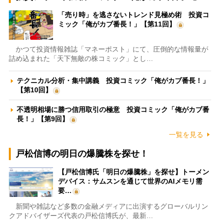
「売り時」を逃さないトレンド見極め術 投資コ
ミック「俺がカブ番長！」【第11回】
かつて投資情報雑誌「マネーポスト」にて、圧倒的な情報量が
詰め込まれた「天下無敵の株コミック」とし…
テクニカル分析・集中講義 投資コミック「俺がカブ番長！」
【第10回】
不透明相場に勝つ信用取引の極意 投資コミック「俺がカブ番
長！」【第9回】
一覧を見る
戸松信博の明日の爆騰株を探せ！
【戸松信博氏「明日の爆騰株」を探せ】トーメン
デバイス：サムスンを通じて世界のAIメモリ需
要…
新聞や雑誌など多数の金融メディアに出演するグローバルリン
クアドバイザーズ代表の戸松信博氏が、最新…