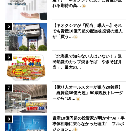
選！】「キオクシアの次」に資金が流
れる期待の高…
【キオクシアが「配当」導入へ】それ
5
でも資産10億円超の配当株投資の達人
が「買う…
「北海道で知らない人はいない！」道
6
民熱愛のカップ焼きそば「やきそば弁
当」、最大の…
【億り人オールスターが狙う20銘柄】
7
「総資産69億円超」90歳現役トレーダ
ーから“10…
資産10億円超の投資家が明かす“AI・半
8
導体相場に乗らなかった理由” フルポ
ジション…