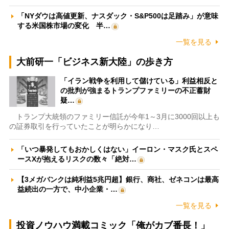
「NYダウは高値更新、ナスダック・S&P500は足踏み」が意味
する米国株市場の変化 半…
一覧を見る
大前研一「ビジネス新大陸」の歩き方
「イラン戦争を利用して儲けている」利益相反と
の批判が強まるトランプファミリーの不正蓄財
疑…
トランプ大統領のファミリー信託が今年1～3月に3000回以上も
の証券取引を行っていたことが明らかになり…
「いつ暴発してもおかしくはない」イーロン・マスク氏とスペ
ースXが抱えるリスクの数々「絶対…
【3メガバンクは純利益5兆円超】銀行、商社、ゼネコンは最高
益続出の一方で、中小企業・…
一覧を見る
投資ノウハウ満載コミック「俺がカブ番長！」