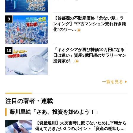
【首都圏の不動産価格「危ない駅」ラ
9
ンキング】“中古マンション売れ行き鈍
化”のワー…
「キオクシアが再び株価10万円になる
10
日は遠い」資産3億円超のサラリーマン
投資家が…
一覧を見る
注目の著者・連載
藤川里絵「さあ、投資を始めよう！」
【資産運用】大災害時に慌てないために平時から
備えておきたい3つのポイント「資産の棚卸し…