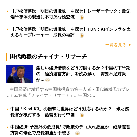
【戸松信博氏「明日の爆騰株」を探せ】レーザーテック：最先
端半導体の製造に不可欠な検査装…
【戸松信博氏「明日の爆騰株」を探せ】TDK：AIインフラを支
えるキープレーヤー 成長の再評…
一覧を見る
田代尚機のチャイナ・リサーチ
厳しい経済情勢をどう打開するか？中国の下半期
の「経済運営方針」を読み解く 需要不足対策
が…
中国経済に精通する中国株投資の第一人者・田代尚機氏のプレ
ミアム連載「チャイナ・リサーチ」。中国の…
中国「Kimi K3」の衝撃に世界はどう対応するのか？ 米財務
長官が検討する「蒸留を行う中国…
中国経済“予想外の低成長”で政策のテコ入れ必至か 経済運営
方針の修正で成長加速が予想さ…