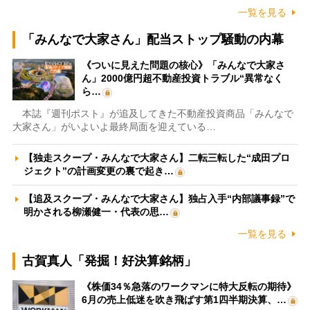
一覧を見る
「みんなで大家さん」配当ストップ騒動の内幕
《ついに見えた問題の核心》「みんなで大家さ
ん」2000億円超不動産投資トラブル“異常なく
ら…
本誌『週刊ポスト』が追及してきた不動産投資商品「みんなで
大家さん」がいよいよ最終局面を迎えている…
【独走スクープ・みんなで大家さん】二転三転した“成田プロ
ジェクト”の計画変更の裏で起き…
【追及スクープ・みんなで大家さん】独占入手“内部議事録”で
明かされる柳瀬健一・代表の思…
一覧を見る
古賀真人「発掘！好決算銘柄」
《株価34％急落のワークマンに特大反転の期待》
6月の売上低迷を吹き飛ばす第1四半期決算、…