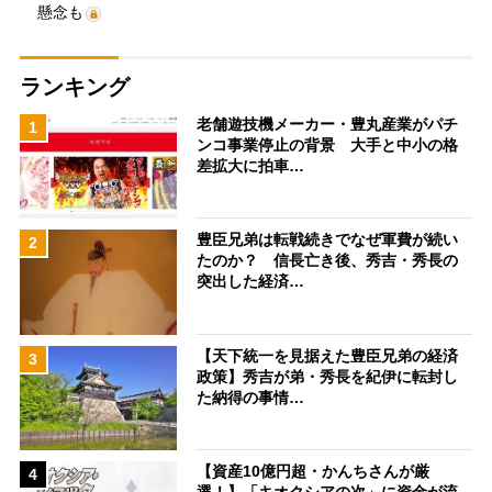
懸念も
ランキング
老舗遊技機メーカー・豊丸産業がパチ
1
ンコ事業停止の背景 大手と中小の格
差拡大に拍車…
豊臣兄弟は転戦続きでなぜ軍費が続い
2
たのか？ 信長亡き後、秀吉・秀長の
突出した経済…
【天下統一を見据えた豊臣兄弟の経済
3
政策】秀吉が弟・秀長を紀伊に転封し
た納得の事情…
【資産10億円超・かんちさんが厳
4