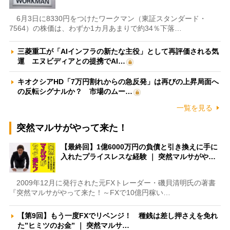
6月3日に8330円をつけたワークマン（東証スタンダード・
7564）の株価は、わずか1カ月あまりで約34％下落…
三菱重工が「AIインフラの新たな主役」として再評価される気
運 エヌビディアとの提携でAI…
キオクシアHD「7万円割れからの急反発」は再びの上昇局面へ
の反転シグナルか？ 市場のムー…
一覧を見る
突然マルサがやって来た！
【最終回】1億6000万円の負債と引き換えに手に
入れたプライスレスな経験 ｜ 突然マルサがや…
2009年12月に発行された元FXトレーダー・磯貝清明氏の著書
『突然マルサがやって来た！～FXで10億円稼い…
【第9回】もう一度FXでリベンジ！ 種銭は差し押さえを免れ
た”ヒミツのお金” ｜ 突然マルサ…