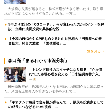
大規模な災害が起きると、株式市場が大きく動いたり、取引環
境が不安定になったりすることがある。一方…
5年ぶり改訂の「CGコード」、何が変わったのかポイントを解
説 企業に成長投資の具体的な説…
【令和のPKOか】GPIFをめぐる片山財務相の「円資産への投
資拡大」発言の波紋 「国債重視」…
一覧を見る
森口亮「まるわかり市況分析」
「トレンド転換のスイッチになり得る」“介入慣
れ”した市場心理を変える「日米協調為替介入」
…
日米両政府が、約28年ぶりとなる円買いの協調介入に踏み切っ
た。米国も追加介入を辞さない姿勢を示して…
「キオクシア急落で含み損が膨らんで…」損失を投資家として
の成長につなげる4つの視点 …