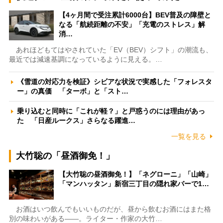
【4ヶ月間で受注累計6000台】BEV普及の障壁と
なる「航続距離の不安」「充電のストレス」解
消…
あれほどもてはやされていた「EV（BEV）シフト」の潮流も、
最近では減速基調になっているように見える。…
《雪道の対応力を検証》シビアな状況で実感した「フォレスタ
ー」の真価 「ターボ」と「スト…
乗り込むと同時に「これが軽？」と戸惑うのには理由があっ
た 「日産ルークス」さらなる躍進…
一覧を見る
大竹聡の「昼酒御免！」
【大竹聡の昼酒御免！】「ネグローニ」「山崎」
「マンハッタン」新宿三丁目の隠れ家バーで1…
お酒はいつ飲んでもいいものだが、昼から飲むお酒にはまた格
別の味わいがある――。ライター・作家の大竹…