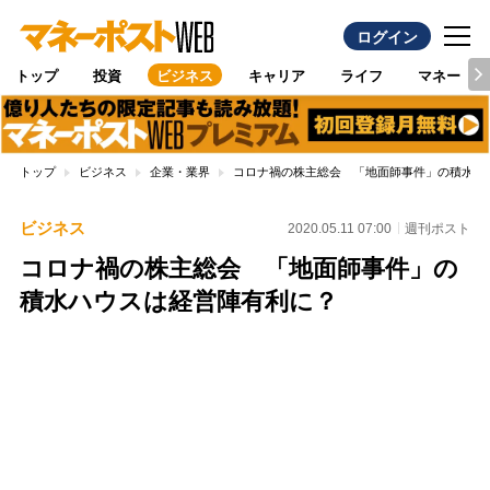
ログイン
トップ
投資
ビジネス
キャリア
ライフ
マネー
トップ
ビジネス
企業・業界
コロナ禍の株主総会 「地面師事件」の積水ハ
ビジネス
2020.05.11 07:00
週刊ポスト
コロナ禍の株主総会 「地面師事件」の
積水ハウスは経営陣有利に？
Loaded
:
100.00%
/
Unmute