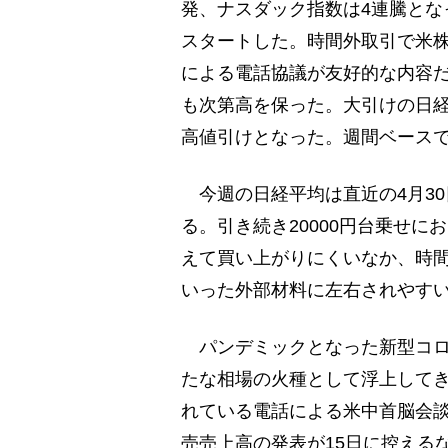
発、ナスダック指数は4連騰とな
スタートした。時間外取引で米
による電話協議が友好的な内容
も次第高を保った。大引けの日経平均
高値引けとなった。週間ベースで
今週の日経平均は直近の4月30日
る。引き続き20000円台乗せ
えて買い上がりにくいなか、時間
いった外部材料に左右されやす
パンデミックとなった新型コロ
たな相場の火種として浮上して
れている電話による米中首脳会談
売売上高の発表が15日に控える