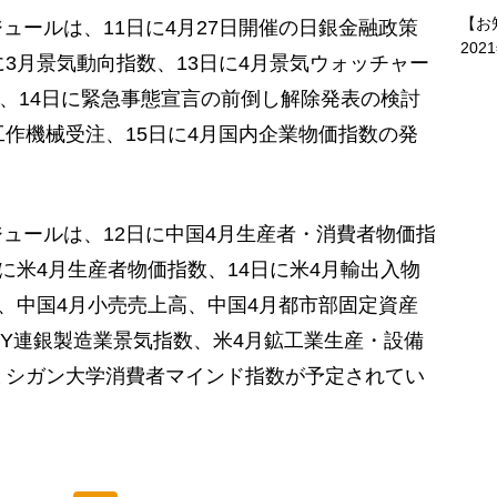
【お
ールは、11日に4月27日開催の日銀金融政策
202
に3月景気動向指数、13日に4月景気ウォッチャー
支、14日に緊急事態宣言の前倒し解除発表の検討
工作機械受注、15日に4月国内企業物価指数の発
ュールは、12日に中国4月生産者・消費者物価指
に米4月生産者物価指数、14日に米4月輸出入物
産、中国4月小売売上高、中国4月都市部固定資産
NY連銀製造業景気指数、米4月鉱工業生産・設備
ミシガン大学消費者マインド指数が予定されてい