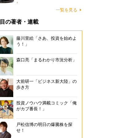
一覧を見る
目の著者・連載
藤川里絵「さあ、投資を始めよ
う！」
森口亮「まるわかり市況分析」
大前研一「ビジネス新大陸」の
歩き方
投資ノウハウ満載コミック「俺
がカブ番長！」
戸松信博の明日の爆騰株を探
せ！