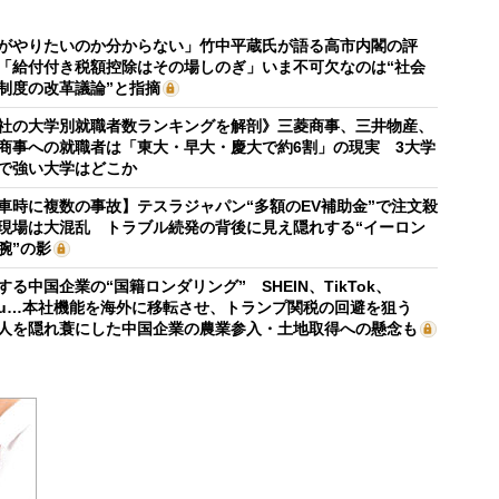
がやりたいのか分からない」竹中平蔵氏が語る高市内閣の評
「給付付き税額控除はその場しのぎ」いま不可欠なのは“社会
制度の改革議論”と指摘
社の大学別就職者数ランキングを解剖》三菱商事、三井物産、
商事への就職者は「東大・早大・慶大で約6割」の現実 3大学
で強い大学はどこか
車時に複数の事故】テスラジャパン“多額のEV補助金”で注文殺
現場は大混乱 トラブル続発の背後に見え隠れする“イーロン
腕”の影
する中国企業の“国籍ロンダリング” SHEIN、TikTok、
mu…本社機能を海外に移転させ、トランプ関税の回避を狙う
人を隠れ蓑にした中国企業の農業参入・土地取得への懸念も