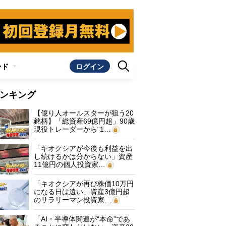
ンド
ログイン
ンキング
【億り人オールスターが狙う20
銘柄】「総資産69億円超」90歳
現役トレーダーから“1…
「キオクシアが今後も利益を出
し続けるかは分からない」資産
11億円の個人投資家…
「キオクシアが再び株価10万円
になる日は遠い」資産3億円超
のサラリーマン投資家…
「AI・半導体関連が“本命”であ