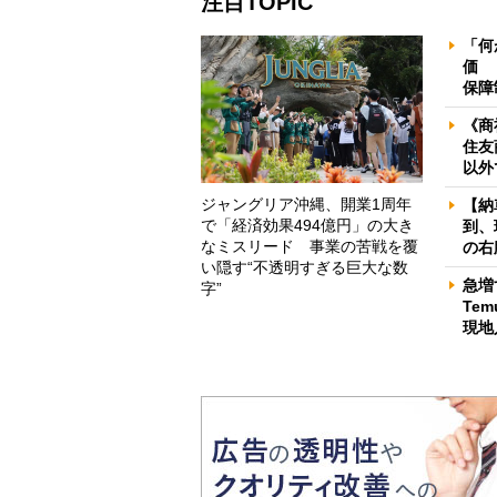
注目TOPIC
「何
価 
保障
《商
住友
以外
ジャングリア沖縄、開業1周年
【納
で「経済効果494億円」の大き
到、
なミスリード 事業の苦戦を覆
の右
い隠す“不透明すぎる巨大な数
急増
字”
Te
現地