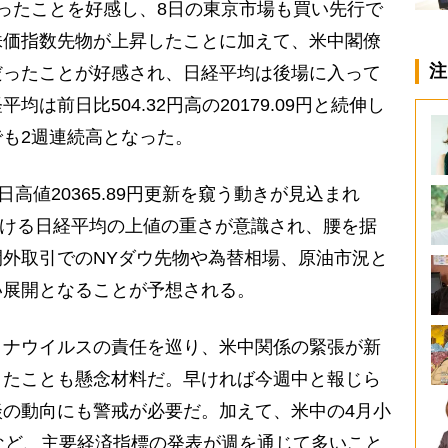
ったことを好感し、8日の東京市場も買い先行で
株価指数先物が上昇したことに加えて、米中閣僚
注
だったことが好感され、日経平均は後場に入って
は前日比504.32円高の20179.09円と続伸し
も2週連続高となった。
高値20365.89円更新を窺う動きが見込まれ
における日経平均の上値の重さが意識され、腰を据
外取引でのNYダウ先物や為替相場、原油市況と
い展開となることが予想される。
ナウイルスの責任を巡り、米中関係の緊張が新
きたことも懸念材料だ。早ければ今週中と報じら
の動向にも警戒が必要だ。加えて、米中の4月小
など、主要経済指標の発表が週を通じて多いこと