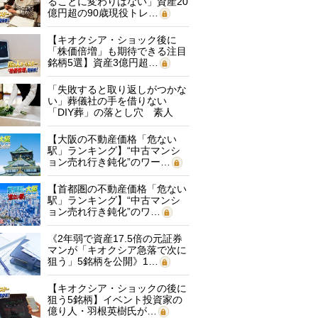
ることに変わりはない」資産20
億円超の90歳現役トレ…
【キオクシア・ショック後に
「株価倍増」も期待できる注目
銘柄5選】資産3億円超…
「失敗すると取り返しがつかな
い」葬儀社の手を借りない
「DIY葬」の落とし穴 素人
に…
【大阪の不動産価格「危ない
駅」ランキング】“中古マンシ
ョン売れ行き鈍化”のワー…
【首都圏の不動産価格「危ない
駅」ランキング】“中古マンシ
ョン売れ行き鈍化”のワ…
《2年弱で資産17.5倍の元証券
マンが「キオクシア急落で次に
狙う」5銘柄を公開》1…
【キオクシア・ショックの後に
狙う5銘柄】イベント投資家の
億り人・羽根英樹氏が…