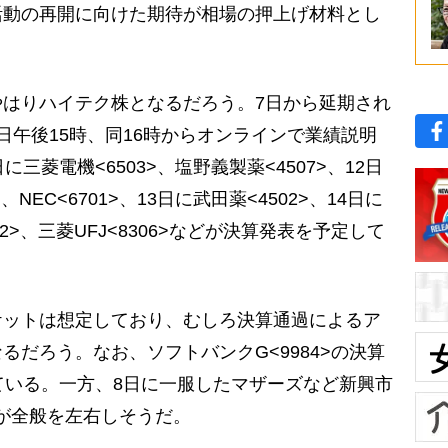
活動の再開に向けた期待が相場の押上げ材料とし
はりハイテク株となるだろう。7日から延期され
13日午後15時、同16時からオンラインで業績説明
三菱電機<6503>、塩野義製薬<4507>、12日
、NEC<6701>、13日に武田薬<4502>、14日に
432>、三菱UFJ<8306>などが決算発表を予定して
ットは想定しており、むしろ決算通過によるア
るだろう。なお、ソフトバンクG<9984>の決算
ている。一方、8日に一服したマザーズなど新興市
きが全般を左右しそうだ。