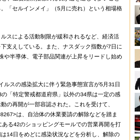
。「セルインメイ」（5月に売れ）という相場格
ルスによる活動制限が緩和されるなど、経済活
下支えしている。また、ナスダック指数が7日に
株や半導体、電子部品関連が上昇をリードし始め
ルスの感染拡大に伴う緊急事態宣言が5月31日
3の「特定警戒都道府県」以外の34県は一定の感
活動の再開が一部容認された。これを受けて、
8267>は、自治体の休業要請の解除などを踏ま
県にある42のショッピングモールでの営業再開を打
は14日をめどに感染状況などを分析し、解除の