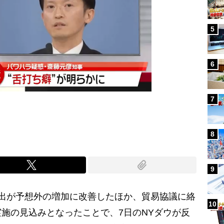
5
6
7
8
9
出が予想外の増加に改善したほか、貿易協議に絡
10
施の見込みとなったことで、7日のNYダウが反