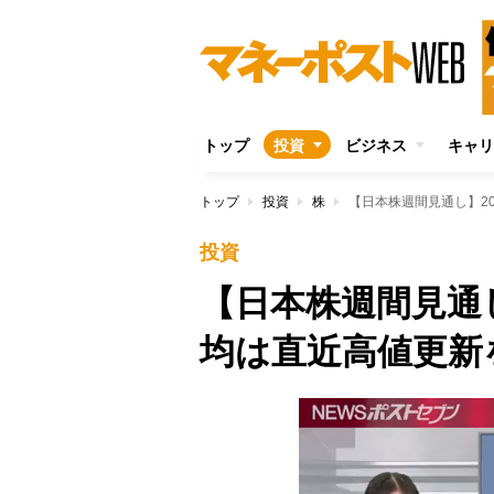
トップ
投資
ビジネス
キャリ
トップ
投資
株
【日本株週間見通し】2
投資
【日本株週間見通し
均は直近高値更新