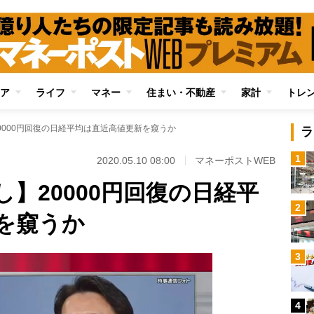
ア
ライフ
マネー
住まい・不動産
家計
トレ
0000円回復の日経平均は直近高値更新を窺うか
ラ
1
2020.05.10 08:00
マネーポストWEB
】20000円回復の日経平
2
を窺うか
3
4