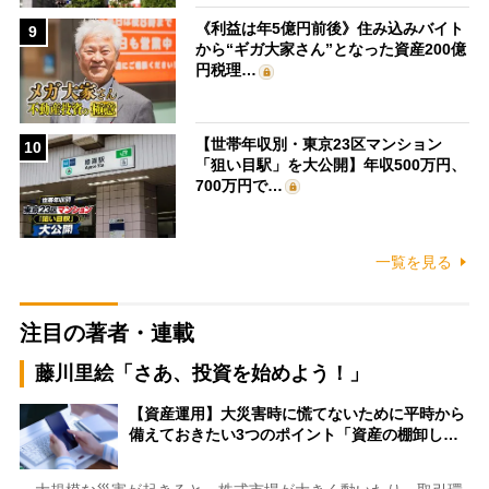
《利益は年5億円前後》住み込みバイト
9
から“ギガ大家さん”となった資産200億
円税理…
【世帯年収別・東京23区マンション
10
「狙い目駅」を大公開】年収500万円、
700万円で…
一覧を見る
注目の著者・連載
藤川里絵「さあ、投資を始めよう！」
【資産運用】大災害時に慌てないために平時から
備えておきたい3つのポイント「資産の棚卸し…