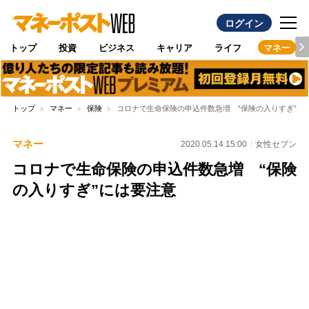
ログイン
トップ
投資
ビジネス
キャリア
ライフ
マネー
トップ
マネー
保険
コロナで生命保険の申込件数急増 “保険の入りすぎ”に
マネー
2020.05.14 15:00
女性セブン
コロナで生命保険の申込件数急増 “保険
の入りすぎ”には要注意
Loaded
:
100.00%
/
Unmute