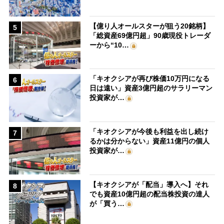
【億り人オールスターが狙う20銘柄】
5
「総資産69億円超」90歳現役トレーダ
ーから“10…
「キオクシアが再び株価10万円になる
6
日は遠い」資産3億円超のサラリーマン
投資家が…
「キオクシアが今後も利益を出し続け
7
るかは分からない」資産11億円の個人
投資家が…
【キオクシアが「配当」導入へ】それ
8
でも資産10億円超の配当株投資の達人
が「買う…