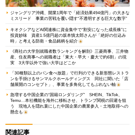
ジャングリア沖縄、開業1周年で「経済効果494億円」の大きな
ミスリード 事業の苦戦を覆い隠す“不透明すぎる巨大な数字”
キオクシアなどAI関連株に資金集中で“割安になった成長株”に
投資妙味 資産1.5億円超の坂本慎太郎さんが「絶好の仕込み
時」と考える防衛・食品銘柄を紹介
《商社の大学別就職者数ランキングを解剖》三菱商事、三井物
産、住友商事への就職者は「東大・早大・慶大で約6割」の現
実 3大学以外で強い大学はどこか
「30種類以上のパン食べ放題」で行列のできる新形態レストラ
ンを手掛けるサンマルクホールディングス 同社に聞いた「店
舗展開のコンセプト」、事業を多角化してもぶれない軸
急増する中国企業の“国籍ロンダリング” SHEIN、TikTok、
Temu…本社機能を海外に移転させ、トランプ関税の回避を狙
う 現地人を隠れ蓑にした中国企業の農業参入・土地取得への
懸念も
関連記事