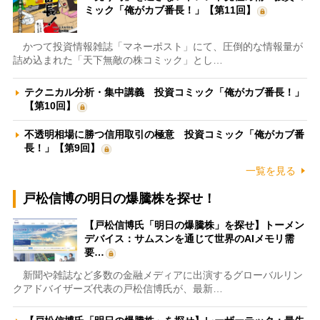
ミック「俺がカブ番長！」【第11回】
かつて投資情報雑誌「マネーポスト」にて、圧倒的な情報量が
詰め込まれた「天下無敵の株コミック」とし…
テクニカル分析・集中講義 投資コミック「俺がカブ番長！」
【第10回】
不透明相場に勝つ信用取引の極意 投資コミック「俺がカブ番
長！」【第9回】
一覧を見る
戸松信博の明日の爆騰株を探せ！
【戸松信博氏「明日の爆騰株」を探せ】トーメン
デバイス：サムスンを通じて世界のAIメモリ需
要…
新聞や雑誌など多数の金融メディアに出演するグローバルリン
クアドバイザーズ代表の戸松信博氏が、最新…