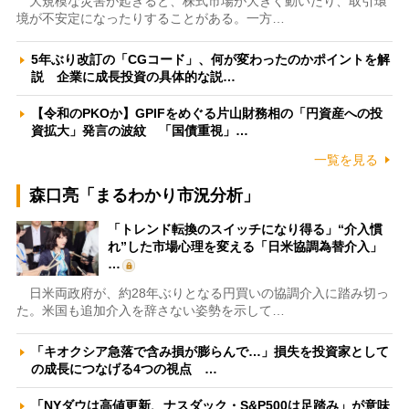
大規模な災害が起きると、株式市場が大きく動いたり、取引環
境が不安定になったりすることがある。一方…
5年ぶり改訂の「CGコード」、何が変わったのかポイントを解
説 企業に成長投資の具体的な説…
【令和のPKOか】GPIFをめぐる片山財務相の「円資産への投
資拡大」発言の波紋 「国債重視」…
一覧を見る
森口亮「まるわかり市況分析」
「トレンド転換のスイッチになり得る」“介入慣
れ”した市場心理を変える「日米協調為替介入」
…
日米両政府が、約28年ぶりとなる円買いの協調介入に踏み切っ
た。米国も追加介入を辞さない姿勢を示して…
「キオクシア急落で含み損が膨らんで…」損失を投資家として
の成長につなげる4つの視点 …
「NYダウは高値更新、ナスダック・S&P500は足踏み」が意味