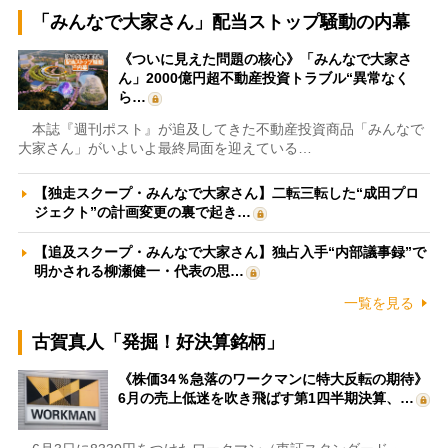
「みんなで大家さん」配当ストップ騒動の内幕
《ついに見えた問題の核心》「みんなで大家さ
ん」2000億円超不動産投資トラブル“異常なく
ら…
本誌『週刊ポスト』が追及してきた不動産投資商品「みんなで
大家さん」がいよいよ最終局面を迎えている…
【独走スクープ・みんなで大家さん】二転三転した“成田プロ
ジェクト”の計画変更の裏で起き…
【追及スクープ・みんなで大家さん】独占入手“内部議事録”で
明かされる柳瀬健一・代表の思…
一覧を見る
古賀真人「発掘！好決算銘柄」
《株価34％急落のワークマンに特大反転の期待》
6月の売上低迷を吹き飛ばす第1四半期決算、…