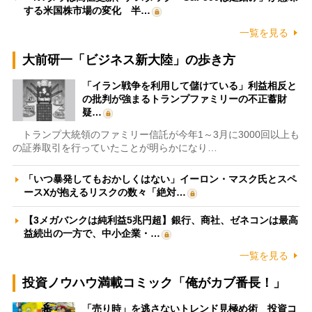
する米国株市場の変化 半…
一覧を見る
大前研一「ビジネス新大陸」の歩き方
「イラン戦争を利用して儲けている」利益相反と
の批判が強まるトランプファミリーの不正蓄財
疑…
トランプ大統領のファミリー信託が今年1～3月に3000回以上も
の証券取引を行っていたことが明らかになり…
「いつ暴発してもおかしくはない」イーロン・マスク氏とスペ
ースXが抱えるリスクの数々「絶対…
【3メガバンクは純利益5兆円超】銀行、商社、ゼネコンは最高
益続出の一方で、中小企業・…
一覧を見る
投資ノウハウ満載コミック「俺がカブ番長！」
「売り時」を逃さないトレンド見極め術 投資コ