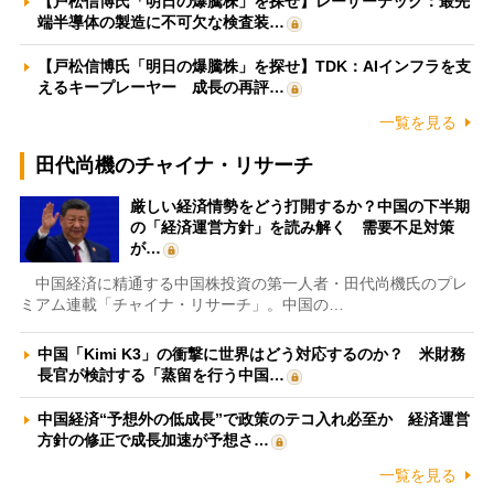
【戸松信博氏「明日の爆騰株」を探せ】レーザーテック：最先
端半導体の製造に不可欠な検査装…
【戸松信博氏「明日の爆騰株」を探せ】TDK：AIインフラを支
えるキープレーヤー 成長の再評…
一覧を見る
田代尚機のチャイナ・リサーチ
厳しい経済情勢をどう打開するか？中国の下半期
の「経済運営方針」を読み解く 需要不足対策
が…
中国経済に精通する中国株投資の第一人者・田代尚機氏のプレ
ミアム連載「チャイナ・リサーチ」。中国の…
中国「Kimi K3」の衝撃に世界はどう対応するのか？ 米財務
長官が検討する「蒸留を行う中国…
中国経済“予想外の低成長”で政策のテコ入れ必至か 経済運営
方針の修正で成長加速が予想さ…
一覧を見る