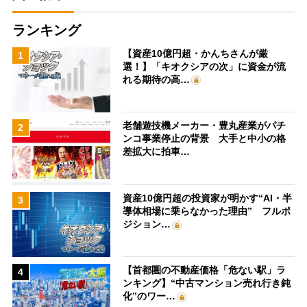
ランキング
【資産10億円超・かんちさんが厳
1
選！】「キオクシアの次」に資金が流
れる期待の高…
老舗遊技機メーカー・豊丸産業がパチ
2
ンコ事業停止の背景 大手と中小の格
差拡大に拍車…
資産10億円超の投資家が明かす“AI・半
3
導体相場に乗らなかった理由” フルポ
ジション…
【首都圏の不動産価格「危ない駅」ラ
4
ンキング】“中古マンション売れ行き鈍
化”のワー…