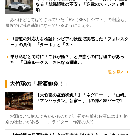
なる「航続距離の不安」「充電のストレス」解
消…
あれほどもてはやされていた「EV（BEV）シフト」の潮流も、
最近では減速基調になっているように見える。…
《雪道の対応力を検証》シビアな状況で実感した「フォレスタ
ー」の真価 「ターボ」と「スト…
乗り込むと同時に「これが軽？」と戸惑うのには理由があっ
た 「日産ルークス」さらなる躍進…
一覧を見る
大竹聡の「昼酒御免！」
【大竹聡の昼酒御免！】「ネグローニ」「山崎」
「マンハッタン」新宿三丁目の隠れ家バーで1…
お酒はいつ飲んでもいいものだが、昼から飲むお酒にはまた格
別の味わいがある――。ライター・作家の大竹…