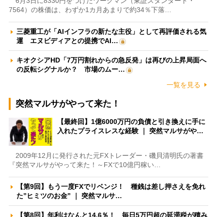
6月3日に8330円をつけたワークマン（東証スタンダード・
7564）の株価は、わずか1カ月あまりで約34％下落…
三菱重工が「AIインフラの新たな主役」として再評価される気
運 エヌビディアとの提携でAI…
キオクシアHD「7万円割れからの急反発」は再びの上昇局面へ
の反転シグナルか？ 市場のムー…
一覧を見る
突然マルサがやって来た！
【最終回】1億6000万円の負債と引き換えに手に
入れたプライスレスな経験 ｜ 突然マルサがや…
2009年12月に発行された元FXトレーダー・磯貝清明氏の著書
『突然マルサがやって来た！～FXで10億円稼い…
【第9回】もう一度FXでリベンジ！ 種銭は差し押さえを免れ
た”ヒミツのお金” ｜ 突然マルサ…
【第8回】年利はなんと14.6％！ 毎日5万円超の延滞税が積み