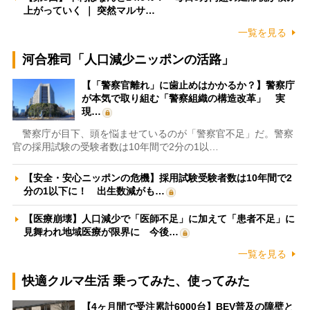
上がっていく ｜ 突然マルサ…
一覧を見る
河合雅司「人口減少ニッポンの活路」
【「警察官離れ」に歯止めはかかるか？】警察庁
が本気で取り組む「警察組織の構造改革」 実
現…
警察庁が目下、頭を悩ませているのが「警察官不足」だ。警察
官の採用試験の受験者数は10年間で2分の1以…
【安全・安心ニッポンの危機】採用試験受験者数は10年間で2
分の1以下に！ 出生数減がも…
【医療崩壊】人口減少で「医師不足」に加えて「患者不足」に
見舞われ地域医療が限界に 今後…
一覧を見る
快適クルマ生活 乗ってみた、使ってみた
【4ヶ月間で受注累計6000台】BEV普及の障壁と