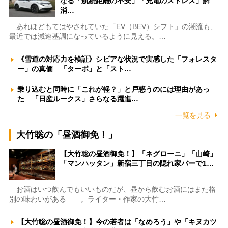
なる「航続距離の不安」「充電のストレス」解
消…
あれほどもてはやされていた「EV（BEV）シフト」の潮流も、
最近では減速基調になっているように見える。…
《雪道の対応力を検証》シビアな状況で実感した「フォレスタ
ー」の真価 「ターボ」と「スト…
乗り込むと同時に「これが軽？」と戸惑うのには理由があっ
た 「日産ルークス」さらなる躍進…
一覧を見る
大竹聡の「昼酒御免！」
【大竹聡の昼酒御免！】「ネグローニ」「山崎」
「マンハッタン」新宿三丁目の隠れ家バーで1…
お酒はいつ飲んでもいいものだが、昼から飲むお酒にはまた格
別の味わいがある――。ライター・作家の大竹…
【大竹聡の昼酒御免！】今の若者は「なめろう」や「キヌカツ