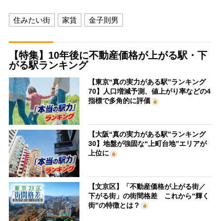
住みたい街
家賃
金子則男
【特集】10年後に不動産価格が上がる駅・下
がる駅ランキング
【東京“真の実力がある駅”ランキング
70】人口増減予測、値上がり率などの4
指標で多角的に評価
【大阪“真の実力がある駅”ランキング
30】地盤が強固な“上町台地”エリアが
上位に
【文京区】「不動産価格が上がる街／
下がる街」の街間格差 これから“輝く
街”の特徴とは？