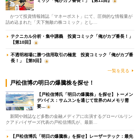
ミック「俺がカブ番長！」【第11回】
かつて投資情報雑誌「マネーポスト」にて、圧倒的な情報量が
詰め込まれた「天下無敵の株コミック」とし…
テクニカル分析・集中講義 投資コミック「俺がカブ番長！」
【第10回】
不透明相場に勝つ信用取引の極意 投資コミック「俺がカブ番
長！」【第9回】
一覧を見る
戸松信博の明日の爆騰株を探せ！
【戸松信博氏「明日の爆騰株」を探せ】トーメン
デバイス：サムスンを通じて世界のAIメモリ需
要…
新聞や雑誌など多数の金融メディアに出演するグローバルリン
クアドバイザーズ代表の戸松信博氏が、最新…
【戸松信博氏「明日の爆騰株」を探せ】レーザーテック：最先