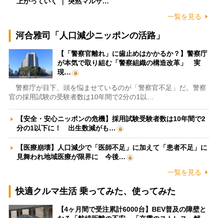
上がっていく ｜ 突然マルサ…
一覧を見る
河合雅司「人口減少ニッポンの活路」
【「警察官離れ」に歯止めはかかるか？】警察庁
が本気で取り組む「警察組織の構造改革」 実
現…
警察庁が目下、頭を悩ませているのが「警察官不足」だ。警察
官の採用試験の受験者数は10年間で2分の1以…
【安全・安心ニッポンの危機】採用試験受験者数は10年間で2
分の1以下に！ 出生数減がも…
【医療崩壊】人口減少で「医師不足」に加えて「患者不足」に
見舞われ地域医療が限界に 今後…
一覧を見る
快適クルマ生活 乗ってみた、使ってみた
【4ヶ月間で受注累計6000台】BEV普及の障壁と