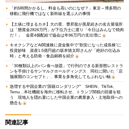
「約5時間かかるし、料金も高いのになぜ？」東京～博多間の
移動に飛行機ではなく新幹線を選ぶ人の事情
【土俵に埋まるカネ】大の里、豊昇龍が黒星続きの名古屋場所
は「懸賞金2826万円」が下位力士に渡り「今日はみんなで焼肉
だ！」 金星4個配給で協会は年96万円の支出増に
キオクシアなどAI関連株に資金集中で“割安になった成長株”に
投資妙味 資産1.5億円超の坂本慎太郎さんが「絶好の仕込み
時」と考える防衛・食品銘柄を紹介
「30種類以上のパン食べ放題」で行列のできる新形態レストラ
ンを手掛けるサンマルクホールディングス 同社に聞いた「店
舗展開のコンセプト」、事業を多角化してもぶれない軸
急増する中国企業の“国籍ロンダリング” SHEIN、TikTok、
Temu…本社機能を海外に移転させ、トランプ関税の回避を狙
う 現地人を隠れ蓑にした中国企業の農業参入・土地取得への
懸念も
関連記事