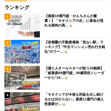
ランキング
【資産10億円超・かんちさんが厳
1
選！】「キオクシアの次」に資金が流
れる期待の高…
【首都圏の不動産価格「危ない駅」ラ
2
ンキング】“中古マンション売れ行き鈍
化”のワー…
【億り人オールスターが狙う20銘柄】
3
「総資産69億円超」90歳現役トレーダ
ーから“10…
「キオクシアが今後も利益を出し続け
4
るかは分からない」資産11億円の個人
投資家が…