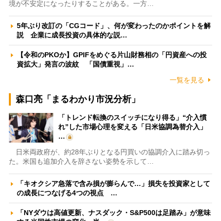
境が不安定になったりすることがある。一方…
5年ぶり改訂の「CGコード」、何が変わったのかポイントを解
説 企業に成長投資の具体的な説…
【令和のPKOか】GPIFをめぐる片山財務相の「円資産への投
資拡大」発言の波紋 「国債重視」…
一覧を見る
森口亮「まるわかり市況分析」
「トレンド転換のスイッチになり得る」“介入慣
れ”した市場心理を変える「日米協調為替介入」
…
日米両政府が、約28年ぶりとなる円買いの協調介入に踏み切っ
た。米国も追加介入を辞さない姿勢を示して…
「キオクシア急落で含み損が膨らんで…」損失を投資家として
の成長につなげる4つの視点 …
「NYダウは高値更新、ナスダック・S&P500は足踏み」が意味