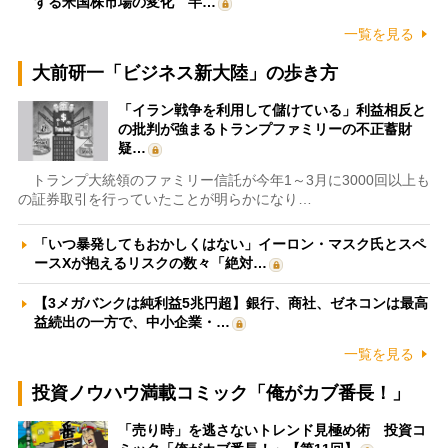
する米国株市場の変化 半…
一覧を見る
大前研一「ビジネス新大陸」の歩き方
「イラン戦争を利用して儲けている」利益相反と
の批判が強まるトランプファミリーの不正蓄財
疑…
トランプ大統領のファミリー信託が今年1～3月に3000回以上も
の証券取引を行っていたことが明らかになり…
「いつ暴発してもおかしくはない」イーロン・マスク氏とスペ
ースXが抱えるリスクの数々「絶対…
【3メガバンクは純利益5兆円超】銀行、商社、ゼネコンは最高
益続出の一方で、中小企業・…
一覧を見る
投資ノウハウ満載コミック「俺がカブ番長！」
「売り時」を逃さないトレンド見極め術 投資コ