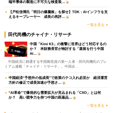
端半導体の製造に不可欠な検査装…
【戸松信博氏「明日の爆騰株」を探せ】TDK：AIインフラを支
えるキープレーヤー 成長の再評…
一覧を見る
田代尚機のチャイナ・リサーチ
中国「Kimi K3」の衝撃に世界はどう対応するの
か？ 米財務長官が検討する「蒸留を行う中国
AI…
中国経済に精通する中国株投資の第一人者・田代尚機氏のプレ
ミアム連載「チャイナ・リサーチ」。中国企…
中国経済“予想外の低成長”で政策のテコ入れ必至か 経済運営
方針の修正で成長加速が予想さ…
“AI革命”で爆発的な需要拡大が見込まれる「CXO」とは何
か？ 高い競争力を持つ中国の医薬品…
一覧を見る