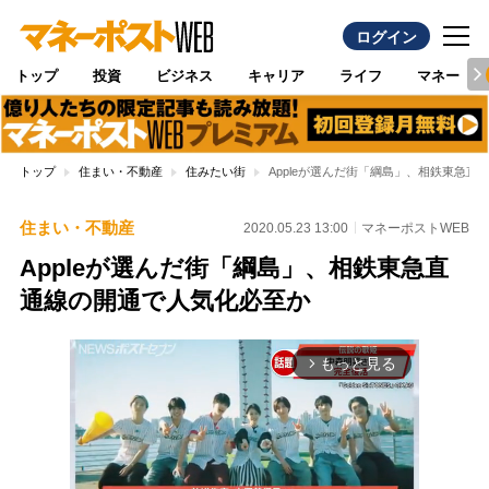
ログイン
トップ
投資
ビジネス
キャリア
ライフ
マネー
トップ
住まい・不動産
住みたい街
Appleが選んだ街「綱島」、相鉄東急
住まい・不動産
2020.05.23 13:00
マネーポストWEB
Appleが選んだ街「綱島」、相鉄東急直
通線の開通で人気化必至か
もっと見る
arrow_forward_ios