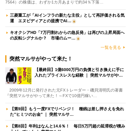
7564）の株価は、わずか1カ月あまりで約34％下落…
三菱重工が「AIインフラの新たな主役」として再評価される気
運 エヌビディアとの提携でAI…
キオクシアHD「7万円割れからの急反発」は再びの上昇局面へ
の反転シグナルか？ 市場のムー…
一覧を見る
突然マルサがやって来た！
【最終回】1億6000万円の負債と引き換えに手に
入れたプライスレスな経験 ｜ 突然マルサがや…
2009年12月に発行された元FXトレーダー・磯貝清明氏の著書
『突然マルサがやって来た！～FXで10億円稼い…
【第9回】もう一度FXでリベンジ！ 種銭は差し押さえを免れ
た”ヒミツのお金” ｜ 突然マルサ…
【第8回】年利はなんと14.6％！ 毎日5万円超の延滞税が積み