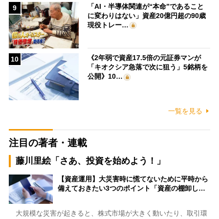
「AI・半導体関連が“本命”であること
9
に変わりはない」資産20億円超の90歳
現役トレー…
《2年弱で資産17.5倍の元証券マンが
10
「キオクシア急落で次に狙う」5銘柄を
公開》10…
一覧を見る
注目の著者・連載
藤川里絵「さあ、投資を始めよう！」
【資産運用】大災害時に慌てないために平時から
備えておきたい3つのポイント「資産の棚卸し…
大規模な災害が起きると、株式市場が大きく動いたり、取引環