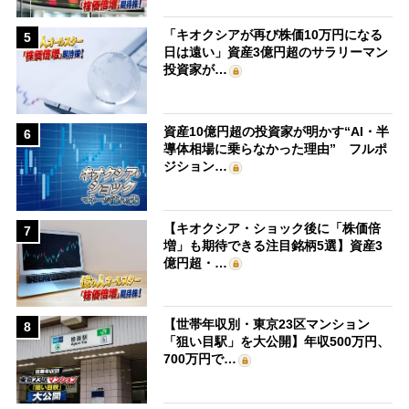
「キオクシアが再び株価10万円になる
5
日は遠い」資産3億円超のサラリーマン
投資家が…
資産10億円超の投資家が明かす“AI・半
6
導体相場に乗らなかった理由” フルポ
ジション…
【キオクシア・ショック後に「株価倍
7
増」も期待できる注目銘柄5選】資産3
億円超・…
【世帯年収別・東京23区マンション
8
「狙い目駅」を大公開】年収500万円、
700万円で…