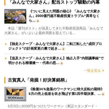
「みんなで大家さん」配当ストップ騒動の内幕
《ついに見えた問題の核心》「みんなで大家さ
ん」2000億円超不動産投資トラブル“異常なく
ら…
本誌『週刊ポスト』が追及してきた不動産投資商品「みんなで
大家さん」がいよいよ最終局面を迎えている…
【独走スクープ・みんなで大家さん】二転三転した“成田プロ
ジェクト”の計画変更の裏で起き…
【追及スクープ・みんなで大家さん】独占入手“内部議事録”で
明かされる柳瀬健一・代表の思…
一覧を見る
古賀真人「発掘！好決算銘柄」
《株価34％急落のワークマンに特大反転の期待》
6月の売上低迷を吹き飛ばす第1四半期決算、…
6月3日に8330円をつけたワークマン（東証スタンダード・