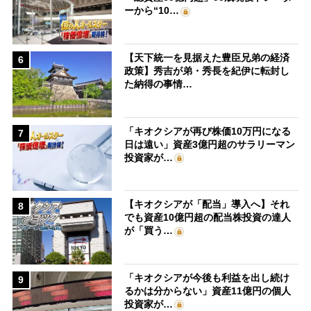
ーから“10…
【天下統一を見据えた豊臣兄弟の経済
6
政策】秀吉が弟・秀長を紀伊に転封し
た納得の事情…
「キオクシアが再び株価10万円になる
7
日は遠い」資産3億円超のサラリーマン
投資家が…
【キオクシアが「配当」導入へ】それ
8
でも資産10億円超の配当株投資の達人
が「買う…
「キオクシアが今後も利益を出し続け
9
るかは分からない」資産11億円の個人
投資家が…