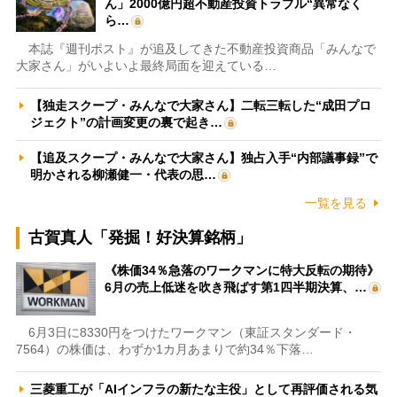
ん」2000億円超不動産投資トラブル“異常なく
ら…
本誌『週刊ポスト』が追及してきた不動産投資商品「みんなで
大家さん」がいよいよ最終局面を迎えている…
【独走スクープ・みんなで大家さん】二転三転した“成田プロ
ジェクト”の計画変更の裏で起き…
【追及スクープ・みんなで大家さん】独占入手“内部議事録”で
明かされる柳瀬健一・代表の思…
一覧を見る
古賀真人「発掘！好決算銘柄」
《株価34％急落のワークマンに特大反転の期待》
6月の売上低迷を吹き飛ばす第1四半期決算、…
6月3日に8330円をつけたワークマン（東証スタンダード・
7564）の株価は、わずか1カ月あまりで約34％下落…
三菱重工が「AIインフラの新たな主役」として再評価される気