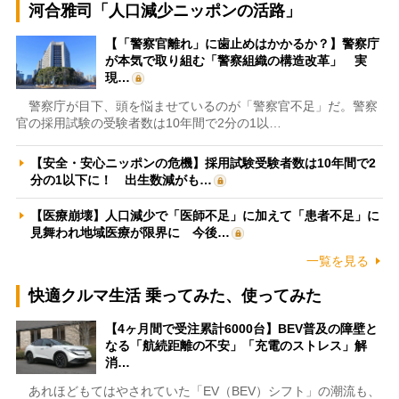
河合雅司「人口減少ニッポンの活路」
【「警察官離れ」に歯止めはかかるか？】警察庁
が本気で取り組む「警察組織の構造改革」 実
現…
警察庁が目下、頭を悩ませているのが「警察官不足」だ。警察
官の採用試験の受験者数は10年間で2分の1以…
【安全・安心ニッポンの危機】採用試験受験者数は10年間で2
分の1以下に！ 出生数減がも…
【医療崩壊】人口減少で「医師不足」に加えて「患者不足」に
見舞われ地域医療が限界に 今後…
一覧を見る
快適クルマ生活 乗ってみた、使ってみた
【4ヶ月間で受注累計6000台】BEV普及の障壁と
なる「航続距離の不安」「充電のストレス」解
消…
あれほどもてはやされていた「EV（BEV）シフト」の潮流も、