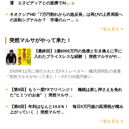
運 エヌビディアとの提携でAI…
キオクシアHD「7万円割れからの急反発」は再びの上昇局面へ
の反転シグナルか？ 市場のムー…
一覧を見る
突然マルサがやって来た！
【最終回】1億6000万円の負債と引き換えに手に
入れたプライスレスな経験 ｜ 突然マルサがや…
2009年12月に発行された元FXトレーダー・磯貝清明氏の著書
『突然マルサがやって来た！～FXで10億円稼い…
【第9回】もう一度FXでリベンジ！ 種銭は差し押さえを免れ
た”ヒミツのお金” ｜ 突然マルサ…
【第8回】年利はなんと14.6％！ 毎日5万円超の延滞税が積み
上がっていく ｜ 突然マルサ…
一覧を見る