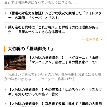
最近では減速基調になっているように見える。…
《雪道の対応力を検証》シビアな状況で実感した「フォレスタ
ー」の真価 「ターボ」と「スト…
乗り込むと同時に「これが軽？」と戸惑うのには理由があっ
た 「日産ルークス」さらなる躍進…
一覧を見る
大竹聡の「昼酒御免！」
【大竹聡の昼酒御免！】「ネグローニ」「山崎」
「マンハッタン」新宿三丁目の隠れ家バーで1…
お酒はいつ飲んでもいいものだが、昼から飲むお酒にはまた格
別の味わいがある――。ライター・作家の大竹…
【大竹聡の昼酒御免！】今の若者は「なめろう」や「キヌカツ
ギ」を知らないって本当？ 昔の…
【大竹聡の昼酒御免！】京急線で多摩川越えて「川崎の大衆酒