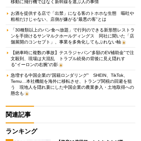
移動に飛行機ではなく新幹線を選ぶ人の事情
お酒を提供する店で「出禁」になる客のトホホな生態 嘔吐や
粗相だけじゃない、店側が嫌がる“最悪の客”とは
「30種類以上のパン食べ放題」で行列のできる新形態レストラ
ンを手掛けるサンマルクホールディングス 同社に聞いた「店
舗展開のコンセプト」、事業を多角化してもぶれない軸
【納車時に複数の事故】テスラジャパン“多額のEV補助金”で注
文殺到、現場は大混乱 トラブル続発の背後に見え隠れす
る“イーロンの右腕”の影
急増する中国企業の“国籍ロンダリング” SHEIN、TikTok、
Temu…本社機能を海外に移転させ、トランプ関税の回避を狙
う 現地人を隠れ蓑にした中国企業の農業参入・土地取得への
懸念も
関連記事
ランキング