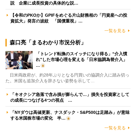
説 企業に成長投資の具体的な説…
【令和のPKOか】GPIFをめぐる片山財務相の「円資産への投
資拡大」発言の波紋 「国債重視」…
一覧を見る
森口亮「まるわかり市況分析」
「トレンド転換のスイッチになり得る」“介入慣
れ”した市場心理を変える「日米協調為替介入」
…
日米両政府が、約28年ぶりとなる円買いの協調介入に踏み切っ
た。米国も追加介入を辞さない姿勢を示して…
「キオクシア急落で含み損が膨らんで…」損失を投資家として
の成長につなげる4つの視点 …
「NYダウは高値更新、ナスダック・S&P500は足踏み」が意味
する米国株市場の変化 半…
一覧を見る