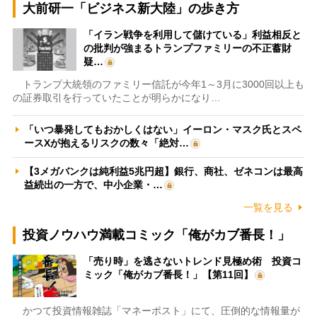
大前研一「ビジネス新大陸」の歩き方
「イラン戦争を利用して儲けている」利益相反と
の批判が強まるトランプファミリーの不正蓄財
疑…
トランプ大統領のファミリー信託が今年1～3月に3000回以上も
の証券取引を行っていたことが明らかになり…
「いつ暴発してもおかしくはない」イーロン・マスク氏とスペ
ースXが抱えるリスクの数々「絶対…
【3メガバンクは純利益5兆円超】銀行、商社、ゼネコンは最高
益続出の一方で、中小企業・…
一覧を見る
投資ノウハウ満載コミック「俺がカブ番長！」
「売り時」を逃さないトレンド見極め術 投資コ
ミック「俺がカブ番長！」【第11回】
かつて投資情報雑誌「マネーポスト」にて、圧倒的な情報量が