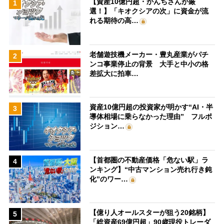
【資産10億円超・かんちさんが厳
1
選！】「キオクシアの次」に資金が流
れる期待の高…
老舗遊技機メーカー・豊丸産業がパチ
2
ンコ事業停止の背景 大手と中小の格
差拡大に拍車…
資産10億円超の投資家が明かす“AI・半
3
導体相場に乗らなかった理由” フルポ
ジション…
【首都圏の不動産価格「危ない駅」ラ
4
ンキング】“中古マンション売れ行き鈍
化”のワー…
【億り人オールスターが狙う20銘柄】
5
「総資産69億円超」90歳現役トレーダ