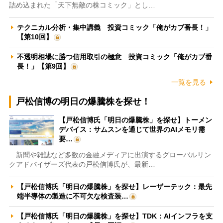
詰め込まれた「天下無敵の株コミック」とし…
テクニカル分析・集中講義 投資コミック「俺がカブ番長！」
【第10回】
不透明相場に勝つ信用取引の極意 投資コミック「俺がカブ番
長！」【第9回】
一覧を見る
戸松信博の明日の爆騰株を探せ！
【戸松信博氏「明日の爆騰株」を探せ】トーメン
デバイス：サムスンを通じて世界のAIメモリ需
要…
新聞や雑誌など多数の金融メディアに出演するグローバルリン
クアドバイザーズ代表の戸松信博氏が、最新…
【戸松信博氏「明日の爆騰株」を探せ】レーザーテック：最先
端半導体の製造に不可欠な検査装…
【戸松信博氏「明日の爆騰株」を探せ】TDK：AIインフラを支