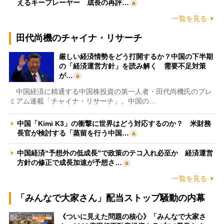
えるキープレーヤー 成長の再評…
一覧を見る
田代尚機のチャイナ・リサーチ
厳しい経済情勢をどう打開するか？中国の下半期
の「経済運営方針」を読み解く 需要不足対策
が…
中国経済に精通する中国株投資の第一人者・田代尚機氏のプレ
ミアム連載「チャイナ・リサーチ」。中国の…
中国「Kimi K3」の衝撃に世界はどう対応するのか？ 米財務
長官が検討する「蒸留を行う中国…
中国経済“予想外の低成長”で政策のテコ入れ必至か 経済運営
方針の修正で成長加速が予想さ…
一覧を見る
「みんなで大家さん」配当ストップ騒動の内幕
《ついに見えた問題の核心》「みんなで大家さ