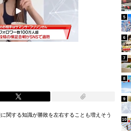
5
6
7
Mute
8
9
に関する知識が勝敗を左右することも増えそう
10