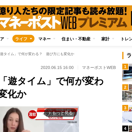
ア
ライフ
マネー
住まい・不動産
家計
トレ
遊タイム」で何が変わる？ 遊び方にも変化か
ラ
1
2020.06.15 16:00
マネーポストWEB
「遊タイム」で何が変わ
2
変化か
3
もっと見る
arrow_forward_ios
4