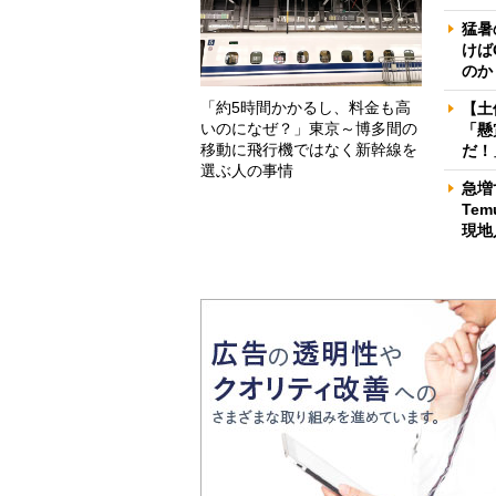
猛暑
けば
のか
「約5時間かかるし、料金も高
【土
いのになぜ？」東京～博多間の
「懸
移動に飛行機ではなく新幹線を
だ！
選ぶ人の事情
急増
Te
現地