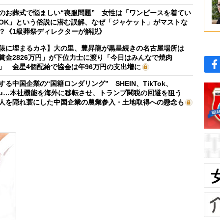
のお葬式で悩ましい“喪服問題” 女性は「ワンピースを着てい
OK」という俗説に潜む誤解、なぜ「ジャケット」がマストな
？《1級葬祭ディレクターが解説》
俵に埋まるカネ】大の里、豊昇龍が黒星続きの名古屋場所は
賞金2826万円」が下位力士に渡り「今日はみんなで焼肉
」 金星4個配給で協会は年96万円の支出増に
する中国企業の“国籍ロンダリング” SHEIN、TikTok、
mu…本社機能を海外に移転させ、トランプ関税の回避を狙う
人を隠れ蓑にした中国企業の農業参入・土地取得への懸念も