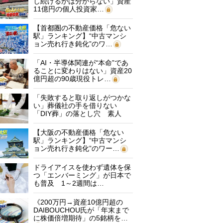
し続けるかは分からない」資産
11億円の個人投資家…
【首都圏の不動産価格「危ない
駅」ランキング】“中古マンシ
ョン売れ行き鈍化”のワ…
「AI・半導体関連が“本命”であ
ることに変わりはない」資産20
億円超の90歳現役トレ…
「失敗すると取り返しがつかな
い」葬儀社の手を借りない
「DIY葬」の落とし穴 素人
に…
【大阪の不動産価格「危ない
駅」ランキング】“中古マンシ
ョン売れ行き鈍化”のワー…
ドライアイスを使わず遺体を保
つ「エンバーミング」が日本で
も普及 1～2週間は…
《200万円→資産10億円超の
DAIBOUCHOU氏が「年末まで
に株価倍増期待」の5銘柄を…