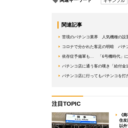
関連キーワード
ギャンブル
関連記事
苦境のパチンコ業界 人気機種の設
コロナで分かれた客足の明暗 パチ
依存症予備軍も… 「6号機時代」
パチンコ店に通う客の嘆き「給付金1
パチンコ店に行ってもパチンコを打
注目TOPIC
《商
住友
以外