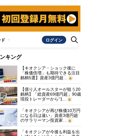
ンド
ログイン
ンキング
【キオクシア・ショック後に
「株価倍増」も期待できる注目
銘柄5選】資産3億円超…
【億り人オールスターが狙う20
銘柄】「総資産69億円超」90歳
現役トレーダーから“1…
「キオクシアが再び株価10万円
になる日は遠い」資産3億円超
のサラリーマン投資家…
「キオクシアが今後も利益を出