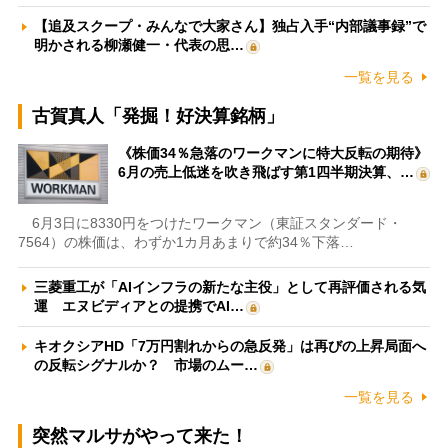
【追及スクープ・みんなで大家さん】独占入手“内部議事録”で
明かされる柳瀬健一・代表の思…
一覧を見る
古賀真人「発掘！好決算銘柄」
《株価34％急落のワークマンに特大反転の期待》
6月の売上低迷を吹き飛ばす第1四半期決算、…
6月3日に8330円をつけたワークマン（東証スタンダード・
7564）の株価は、わずか1カ月あまりで約34％下落…
三菱重工が「AIインフラの新たな主役」として再評価される気
運 エヌビディアとの提携でAI…
キオクシアHD「7万円割れからの急反発」は再びの上昇局面へ
の反転シグナルか？ 市場のムー…
一覧を見る
突然マルサがやって来た！