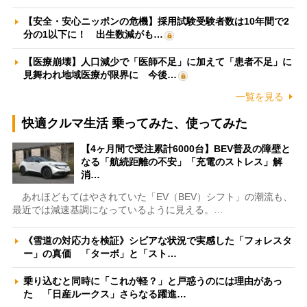
【安全・安心ニッポンの危機】採用試験受験者数は10年間で2
分の1以下に！ 出生数減がも…
【医療崩壊】人口減少で「医師不足」に加えて「患者不足」に
見舞われ地域医療が限界に 今後…
一覧を見る
快適クルマ生活 乗ってみた、使ってみた
【4ヶ月間で受注累計6000台】BEV普及の障壁と
なる「航続距離の不安」「充電のストレス」解
消…
あれほどもてはやされていた「EV（BEV）シフト」の潮流も、
最近では減速基調になっているように見える。…
《雪道の対応力を検証》シビアな状況で実感した「フォレスタ
ー」の真価 「ターボ」と「スト…
乗り込むと同時に「これが軽？」と戸惑うのには理由があっ
た 「日産ルークス」さらなる躍進…