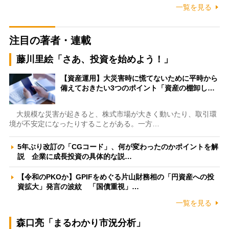
一覧を見る
注目の著者・連載
藤川里絵「さあ、投資を始めよう！」
【資産運用】大災害時に慌てないために平時から
備えておきたい3つのポイント「資産の棚卸し…
大規模な災害が起きると、株式市場が大きく動いたり、取引環
境が不安定になったりすることがある。一方…
5年ぶり改訂の「CGコード」、何が変わったのかポイントを解
説 企業に成長投資の具体的な説…
【令和のPKOか】GPIFをめぐる片山財務相の「円資産への投
資拡大」発言の波紋 「国債重視」…
一覧を見る
森口亮「まるわかり市況分析」