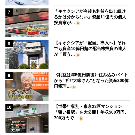
「キオクシアが今後も利益を出し続け
7
るかは分からない」資産11億円の個人
投資家が…
【キオクシアが「配当」導入へ】それ
8
でも資産10億円超の配当株投資の達人
が「買う…
《利益は年5億円前後》住み込みバイト
9
から“ギガ大家さん”となった資産200億
円税理…
【世帯年収別・東京23区マンション
10
「狙い目駅」を大公開】年収500万円、
700万円で…