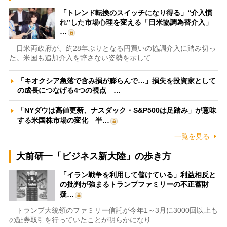
「トレンド転換のスイッチになり得る」“介入慣
れ”した市場心理を変える「日米協調為替介入」
…
日米両政府が、約28年ぶりとなる円買いの協調介入に踏み切っ
た。米国も追加介入を辞さない姿勢を示して…
「キオクシア急落で含み損が膨らんで…」損失を投資家として
の成長につなげる4つの視点 …
「NYダウは高値更新、ナスダック・S&P500は足踏み」が意味
する米国株市場の変化 半…
一覧を見る
大前研一「ビジネス新大陸」の歩き方
「イラン戦争を利用して儲けている」利益相反と
の批判が強まるトランプファミリーの不正蓄財
疑…
トランプ大統領のファミリー信託が今年1～3月に3000回以上も
の証券取引を行っていたことが明らかになり…