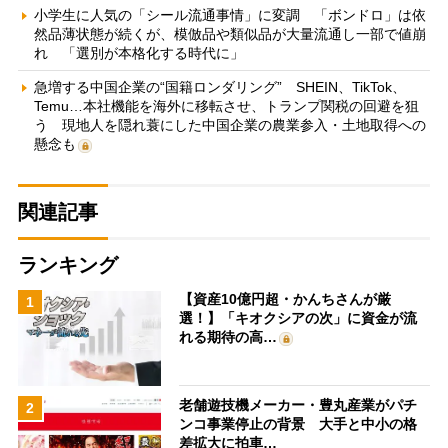
小学生に人気の「シール流通事情」に変調 「ボンドロ」は依
然品薄状態が続くが、模倣品や類似品が大量流通し一部で値崩
れ 「選別が本格化する時代に」
急増する中国企業の“国籍ロンダリング” SHEIN、TikTok、
Temu…本社機能を海外に移転させ、トランプ関税の回避を狙
う 現地人を隠れ蓑にした中国企業の農業参入・土地取得への
懸念も
関連記事
ランキング
【資産10億円超・かんちさんが厳
1
選！】「キオクシアの次」に資金が流
れる期待の高…
老舗遊技機メーカー・豊丸産業がパチ
2
ンコ事業停止の背景 大手と中小の格
差拡大に拍車…