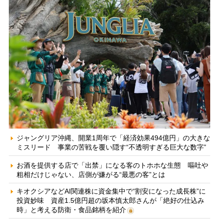
ジャングリア沖縄、開業1周年で「経済効果494億円」の大きな
ミスリード 事業の苦戦を覆い隠す“不透明すぎる巨大な数字”
お酒を提供する店で「出禁」になる客のトホホな生態 嘔吐や
粗相だけじゃない、店側が嫌がる“最悪の客”とは
キオクシアなどAI関連株に資金集中で“割安になった成長株”に
投資妙味 資産1.5億円超の坂本慎太郎さんが「絶好の仕込み
時」と考える防衛・食品銘柄を紹介