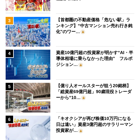
【首都圏の不動産価格「危ない駅」ラ
3
ンキング】“中古マンション売れ行き鈍
化”のワー…
資産10億円超の投資家が明かす“AI・半
4
導体相場に乗らなかった理由” フルポ
ジション…
【億り人オールスターが狙う20銘柄】
5
「総資産69億円超」90歳現役トレーダ
ーから“10…
「キオクシアが再び株価10万円になる
6
日は遠い」資産3億円超のサラリーマン
投資家が…