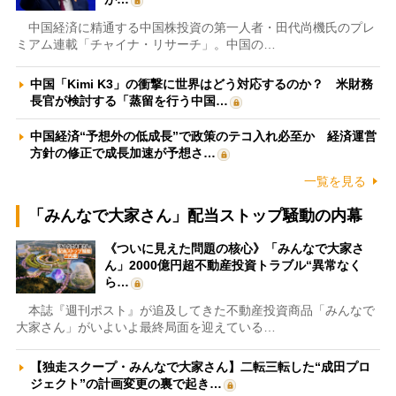
中国経済に精通する中国株投資の第一人者・田代尚機氏のプレ
ミアム連載「チャイナ・リサーチ」。中国の…
中国「Kimi K3」の衝撃に世界はどう対応するのか？ 米財務
長官が検討する「蒸留を行う中国…
中国経済“予想外の低成長”で政策のテコ入れ必至か 経済運営
方針の修正で成長加速が予想さ…
一覧を見る
「みんなで大家さん」配当ストップ騒動の内幕
《ついに見えた問題の核心》「みんなで大家さ
ん」2000億円超不動産投資トラブル“異常なく
ら…
本誌『週刊ポスト』が追及してきた不動産投資商品「みんなで
大家さん」がいよいよ最終局面を迎えている…
【独走スクープ・みんなで大家さん】二転三転した“成田プロ
ジェクト”の計画変更の裏で起き…