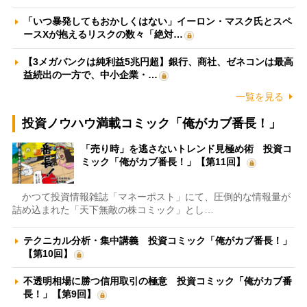
「いつ暴発してもおかしくはない」イーロン・マスク氏とスペ
ースXが抱えるリスクの数々「絶対…
【3メガバンクは純利益5兆円超】銀行、商社、ゼネコンは最高
益続出の一方で、中小企業・…
一覧を見る
投資ノウハウ満載コミック「俺がカブ番長！」
「売り時」を逃さないトレンド見極め術 投資コ
ミック「俺がカブ番長！」【第11回】
かつて投資情報雑誌「マネーポスト」にて、圧倒的な情報量が
詰め込まれた「天下無敵の株コミック」とし…
テクニカル分析・集中講義 投資コミック「俺がカブ番長！」
【第10回】
不透明相場に勝つ信用取引の極意 投資コミック「俺がカブ番
長！」【第9回】