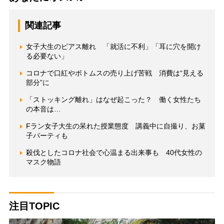
関連記事
女子大生のピアス離れ 「就活に不利」「耳に穴を開け
る必要ない」
コロナで口紅やボトムスの売り上げ苦戦 消費は“見える
部分”に
「ストッキング離れ」はなぜ起こった？ 働く女性たち
の本音は…
Fラン女子大生の呆れた授業態度 講義中に自撮り、お菓
子パーティも
殺伐としたコロナ社会で心温まる出来事も 40代女性の
マスク物語
注目TOPIC