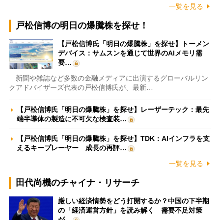
一覧を見る
戸松信博の明日の爆騰株を探せ！
【戸松信博氏「明日の爆騰株」を探せ】トーメン
デバイス：サムスンを通じて世界のAIメモリ需
要…
新聞や雑誌など多数の金融メディアに出演するグローバルリン
クアドバイザーズ代表の戸松信博氏が、最新…
【戸松信博氏「明日の爆騰株」を探せ】レーザーテック：最先
端半導体の製造に不可欠な検査装…
【戸松信博氏「明日の爆騰株」を探せ】TDK：AIインフラを支
えるキープレーヤー 成長の再評…
一覧を見る
田代尚機のチャイナ・リサーチ
厳しい経済情勢をどう打開するか？中国の下半期
の「経済運営方針」を読み解く 需要不足対策
が…