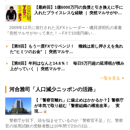
【最終回】1億6000万円の負債と引き換えに手に
入れたプライスレスな経験 ｜ 突然マルサがや…
2009年12月に発行された元FXトレーダー・磯貝清明氏の著書
『突然マルサがやって来た！～FXで10億円稼い…
【第9回】もう一度FXでリベンジ！ 種銭は差し押さえを免れ
た”ヒミツのお金” ｜ 突然マルサ…
【第8回】年利はなんと14.6％！ 毎日5万円超の延滞税が積み
上がっていく ｜ 突然マルサ…
一覧を見る
河合雅司「人口減少ニッポンの活路」
【「警察官離れ」に歯止めはかかるか？】警察庁
が本気で取り組む「警察組織の構造改革」 実
現…
警察庁が目下、頭を悩ませているのが「警察官不足」だ。警察
官の採用試験の受験者数は10年間で2分の1以…