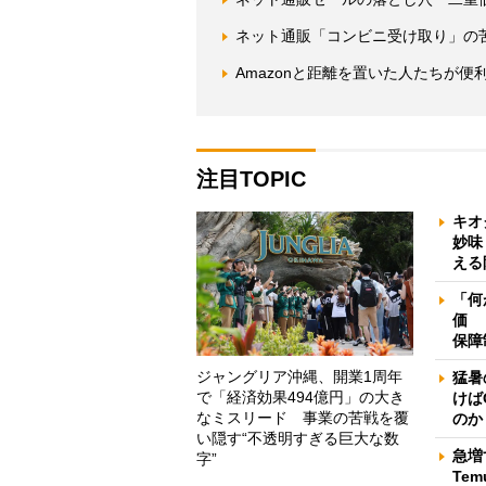
ネット通販「コンビニ受け取り」の
Amazonと距離を置いた人たちが
注目TOPIC
キオ
妙味
える
「何
価 
保障
ジャングリア沖縄、開業1周年
猛暑
で「経済効果494億円」の大き
けば
なミスリード 事業の苦戦を覆
のか
い隠す“不透明すぎる巨大な数
急増
字”
Te