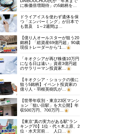
DAIBOUCHOU氏が「年末まで
に株価倍増期待」の5銘柄を…
ドライアイスを使わず遺体を保
つ「エンバーミング」が日本で
も普及 1～2週間は…
【億り人オールスターが狙う20
銘柄】「総資産69億円超」90歳
現役トレーダーから“1…
「キオクシアが再び株価10万円
になる日は遠い」資産3億円超
のサラリーマン投資家…
【キオクシア・ショックの後に
狙う5銘柄】イベント投資家の
億り人・羽根英樹氏が…
【世帯年収別・東京23区マンシ
ョン「狙い目駅」を大公開】年
収500万円、700万円…
【東京“真の実力がある駅”ラン
キング70】1位・代々木上原、2
位・水天宮前… 人口…