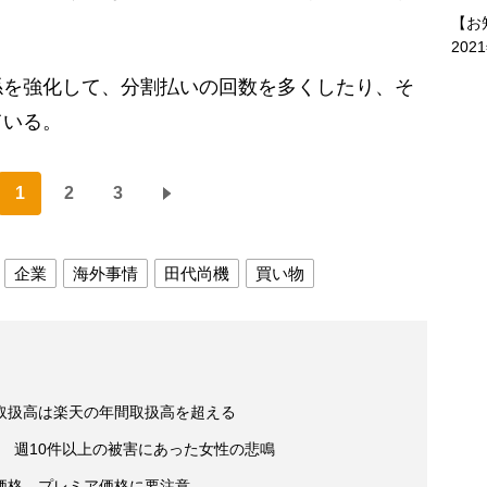
【お
202
を強化して、分割払いの回数を多くしたり、そ
ている。
1
2
3
企業
海外事情
田代尚機
買い物
取扱高は楽天の年間取扱高を超える
け” 週10件以上の被害にあった女性の悲鳴
価格、プレミア価格に要注意