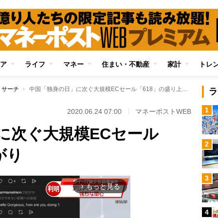
ア
ライフ
マネー
住まい・不動産
家計
トレ
リサーチ
中国「独身の日」に次ぐ大規模ECセール「618」の盛り上がり
ラ
1
2020.06.24 07:00
マネーポストWEB
に次ぐ大規模ECセール
2
がり
3
もっと見る
arrow_forward_ios
4