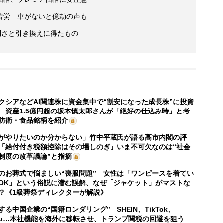
苦労 車がないと億劫の声も
便利さと引き換えに得たもの
クシアなどAI関連株に資金集中で“割安になった成長株”に投資
 資産1.5億円超の坂本慎太郎さんが「絶好の仕込み時」と考
防衛・食品銘柄を紹介
がやりたいのか分からない」竹中平蔵氏が語る高市内閣の評
「給付付き税額控除はその場しのぎ」いま不可欠なのは“社会
制度の改革議論”と指摘
のお葬式で悩ましい“喪服問題” 女性は「ワンピースを着てい
OK」という俗説に潜む誤解、なぜ「ジャケット」がマストな
？《1級葬祭ディレクターが解説》
する中国企業の“国籍ロンダリング” SHEIN、TikTok、
mu…本社機能を海外に移転させ、トランプ関税の回避を狙う