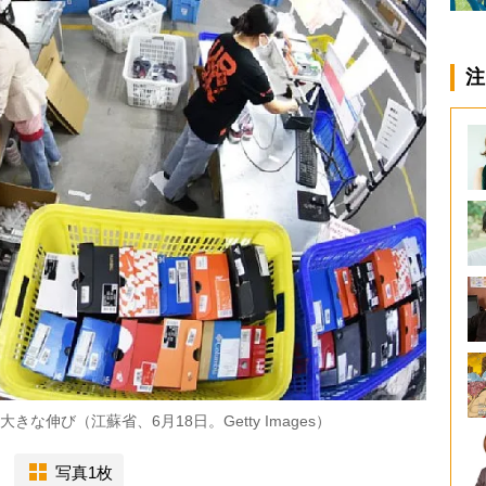
注
な伸び（江蘇省、6月18日。Getty Images）
写真1枚