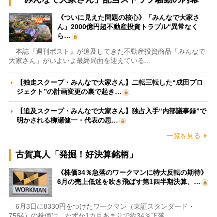
《ついに見えた問題の核心》「みんなで大家さ
ん」2000億円超不動産投資トラブル“異常なく
ら…
本誌『週刊ポスト』が追及してきた不動産投資商品「みんなで
大家さん」がいよいよ最終局面を迎えている…
【独走スクープ・みんなで大家さん】二転三転した“成田プロ
ジェクト”の計画変更の裏で起き…
【追及スクープ・みんなで大家さん】独占入手“内部議事録”で
明かされる柳瀬健一・代表の思…
一覧を見る
古賀真人「発掘！好決算銘柄」
《株価34％急落のワークマンに特大反転の期待》
6月の売上低迷を吹き飛ばす第1四半期決算、…
6月3日に8330円をつけたワークマン（東証スタンダード・
7564）の株価は、わずか1カ月あまりで約34％下落…