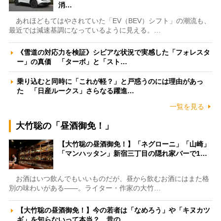
消…
あれほどもてはやされていた「EV（BEV）シフト」の潮流も、
最近では減速基調になっているように見える。…
《雪道の対応力を検証》シビアな状況で実感した「フォレスタ
ー」の真価 「ターボ」と「スト…
乗り込むと同時に「これが軽？」と戸惑うのには理由があっ
た 「日産ルークス」さらなる躍進…
一覧を見る
大竹聡の「昼酒御免！」
【大竹聡の昼酒御免！】「ネグローニ」「山崎」
「マンハッタン」新宿三丁目の隠れ家バーで1…
お酒はいつ飲んでもいいものだが、昼から飲むお酒にはまた格
別の味わいがある――。ライター・作家の大竹…
【大竹聡の昼酒御免！】今の若者は「なめろう」や「キヌカツ
ギ」を知らないって本当？ 昔の…