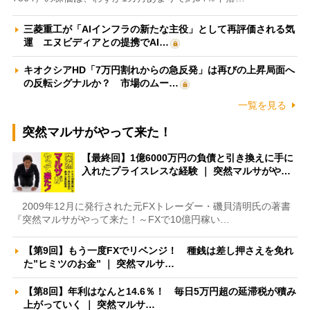
三菱重工が「AIインフラの新たな主役」として再評価される気
運 エヌビディアとの提携でAI…
キオクシアHD「7万円割れからの急反発」は再びの上昇局面へ
の反転シグナルか？ 市場のムー…
一覧を見る
突然マルサがやって来た！
【最終回】1億6000万円の負債と引き換えに手に
入れたプライスレスな経験 ｜ 突然マルサがや…
2009年12月に発行された元FXトレーダー・磯貝清明氏の著書
『突然マルサがやって来た！～FXで10億円稼い…
【第9回】もう一度FXでリベンジ！ 種銭は差し押さえを免れ
た”ヒミツのお金” ｜ 突然マルサ…
【第8回】年利はなんと14.6％！ 毎日5万円超の延滞税が積み
上がっていく ｜ 突然マルサ…