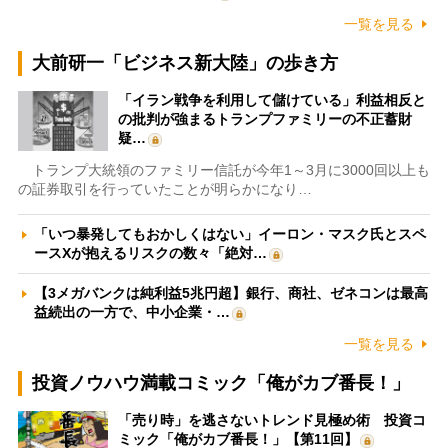
一覧を見る
大前研一「ビジネス新大陸」の歩き方
「イラン戦争を利用して儲けている」利益相反と
の批判が強まるトランプファミリーの不正蓄財
疑…
トランプ大統領のファミリー信託が今年1～3月に3000回以上も
の証券取引を行っていたことが明らかになり…
「いつ暴発してもおかしくはない」イーロン・マスク氏とスペ
ースXが抱えるリスクの数々「絶対…
【3メガバンクは純利益5兆円超】銀行、商社、ゼネコンは最高
益続出の一方で、中小企業・…
一覧を見る
投資ノウハウ満載コミック「俺がカブ番長！」
「売り時」を逃さないトレンド見極め術 投資コ
ミック「俺がカブ番長！」【第11回】