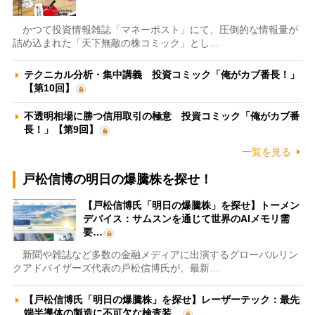
かつて投資情報雑誌「マネーポスト」にて、圧倒的な情報量が
詰め込まれた「天下無敵の株コミック」とし…
テクニカル分析・集中講義 投資コミック「俺がカブ番長！」
【第10回】
不透明相場に勝つ信用取引の極意 投資コミック「俺がカブ番
長！」【第9回】
一覧を見る
戸松信博の明日の爆騰株を探せ！
【戸松信博氏「明日の爆騰株」を探せ】トーメン
デバイス：サムスンを通じて世界のAIメモリ需
要…
新聞や雑誌など多数の金融メディアに出演するグローバルリン
クアドバイザーズ代表の戸松信博氏が、最新…
【戸松信博氏「明日の爆騰株」を探せ】レーザーテック：最先
端半導体の製造に不可欠な検査装…