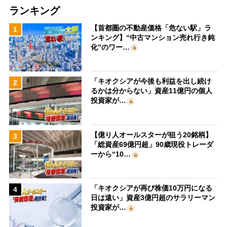
ランキング
【首都圏の不動産価格「危ない駅」ラ
1
ンキング】“中古マンション売れ行き鈍
化”のワー…
「キオクシアが今後も利益を出し続け
2
るかは分からない」資産11億円の個人
投資家が…
【億り人オールスターが狙う20銘柄】
3
「総資産69億円超」90歳現役トレーダ
ーから“10…
「キオクシアが再び株価10万円になる
4
日は遠い」資産3億円超のサラリーマン
投資家が…