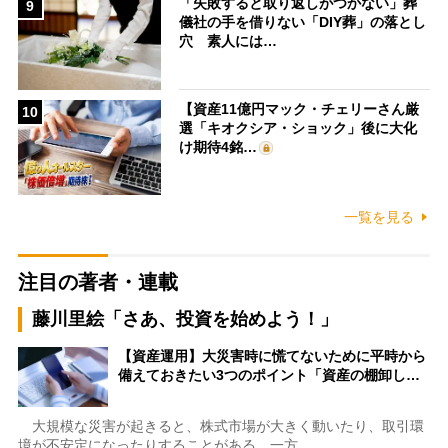
「失敗すると取り返しがつかない」葬
9
儀社の手を借りない「DIY葬」の落とし
穴 素人には…
【資産11億円マック・チェリーさん厳
10
選「キオクシア・ショック」後に大化
け期待4銘…
一覧を見る
注目の著者・連載
藤川里絵「さあ、投資を始めよう！」
【資産運用】大災害時に慌てないために平時から
備えておきたい3つのポイント「資産の棚卸し…
大規模な災害が起きると、株式市場が大きく動いたり、取引環
境が不安定になったりすることがある。一方…