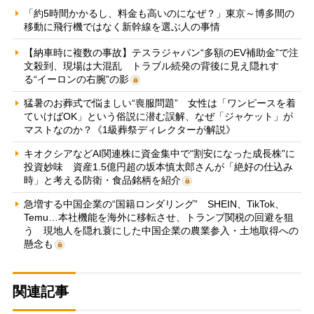
「約5時間かかるし、料金も高いのになぜ？」東京～博多間の
移動に飛行機ではなく新幹線を選ぶ人の事情
【納車時に複数の事故】テスラジャパン“多額のEV補助金”で注
文殺到、現場は大混乱 トラブル続発の背後に見え隠れす
る“イーロンの右腕”の影
猛暑のお葬式で悩ましい“喪服問題” 女性は「ワンピースを着
ていけばOK」という俗説に潜む誤解、なぜ「ジャケット」が
マストなのか？《1級葬祭ディレクターが解説》
キオクシアなどAI関連株に資金集中で“割安になった成長株”に
投資妙味 資産1.5億円超の坂本慎太郎さんが「絶好の仕込み
時」と考える防衛・食品銘柄を紹介
急増する中国企業の“国籍ロンダリング” SHEIN、TikTok、
Temu…本社機能を海外に移転させ、トランプ関税の回避を狙
う 現地人を隠れ蓑にした中国企業の農業参入・土地取得への
懸念も
関連記事