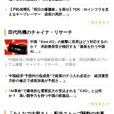
【戸松信博氏「明日の爆騰株」を探せ】TDK：AIインフラを支
えるキープレーヤー 成長の再評…
一覧を見る
田代尚機のチャイナ・リサーチ
中国「Kimi K3」の衝撃に世界はどう対応するの
か？ 米財務長官が検討する「蒸留を行う中国
AI…
中国経済に精通する中国株投資の第一人者・田代尚機氏のプレ
ミアム連載「チャイナ・リサーチ」。中国企…
中国経済“予想外の低成長”で政策のテコ入れ必至か 経済運営
方針の修正で成長加速が予想さ…
“AI革命”で爆発的な需要拡大が見込まれる「CXO」とは何
か？ 高い競争力を持つ中国の医薬品…
一覧を見る
「みんなで大家さん」配当ストップ騒動の内幕