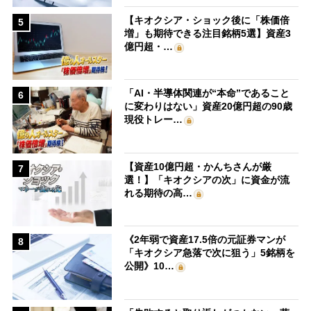
【キオクシア・ショック後に「株価倍
5
増」も期待できる注目銘柄5選】資産3
億円超・…
「AI・半導体関連が“本命”であること
6
に変わりはない」資産20億円超の90歳
現役トレー…
【資産10億円超・かんちさんが厳
7
選！】「キオクシアの次」に資金が流
れる期待の高…
《2年弱で資産17.5倍の元証券マンが
8
「キオクシア急落で次に狙う」5銘柄を
公開》10…