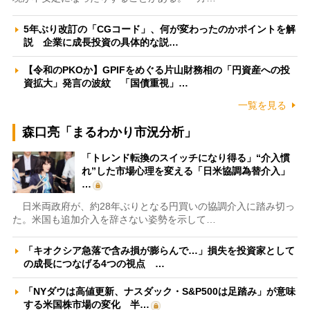
5年ぶり改訂の「CGコード」、何が変わったのかポイントを解
説 企業に成長投資の具体的な説…
【令和のPKOか】GPIFをめぐる片山財務相の「円資産への投
資拡大」発言の波紋 「国債重視」…
一覧を見る
森口亮「まるわかり市況分析」
「トレンド転換のスイッチになり得る」“介入慣
れ”した市場心理を変える「日米協調為替介入」
…
日米両政府が、約28年ぶりとなる円買いの協調介入に踏み切っ
た。米国も追加介入を辞さない姿勢を示して…
「キオクシア急落で含み損が膨らんで…」損失を投資家として
の成長につなげる4つの視点 …
「NYダウは高値更新、ナスダック・S&P500は足踏み」が意味
する米国株市場の変化 半…