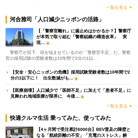
一覧を見る
河合雅司「人口減少ニッポンの活路」
【「警察官離れ」に歯止めはかかるか？】警察庁
が本気で取り組む「警察組織の構造改革」 実
現…
警察庁が目下、頭を悩ませているのが「警察官不足」だ。警察
官の採用試験の受験者数は10年間で2分の1以…
【安全・安心ニッポンの危機】採用試験受験者数は10年間で2
分の1以下に！ 出生数減がも…
【医療崩壊】人口減少で「医師不足」に加えて「患者不足」に
見舞われ地域医療が限界に 今後…
一覧を見る
快適クルマ生活 乗ってみた、使ってみた
【4ヶ月間で受注累計6000台】BEV普及の障壁と
なる「航続距離の不安」「充電のストレス」解