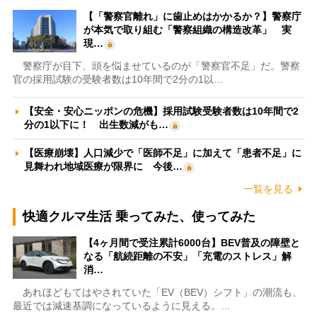
【「警察官離れ」に歯止めはかかるか？】警察庁
が本気で取り組む「警察組織の構造改革」 実
現…
警察庁が目下、頭を悩ませているのが「警察官不足」だ。警察
官の採用試験の受験者数は10年間で2分の1以…
【安全・安心ニッポンの危機】採用試験受験者数は10年間で2
分の1以下に！ 出生数減がも…
【医療崩壊】人口減少で「医師不足」に加えて「患者不足」に
見舞われ地域医療が限界に 今後…
一覧を見る
快適クルマ生活 乗ってみた、使ってみた
【4ヶ月間で受注累計6000台】BEV普及の障壁と
なる「航続距離の不安」「充電のストレス」解
消…
あれほどもてはやされていた「EV（BEV）シフト」の潮流も、
最近では減速基調になっているように見える。…