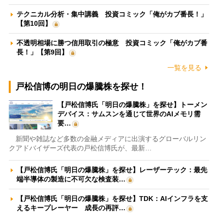
テクニカル分析・集中講義 投資コミック「俺がカブ番長！」
【第10回】
不透明相場に勝つ信用取引の極意 投資コミック「俺がカブ番
長！」【第9回】
一覧を見る
戸松信博の明日の爆騰株を探せ！
【戸松信博氏「明日の爆騰株」を探せ】トーメン
デバイス：サムスンを通じて世界のAIメモリ需
要…
新聞や雑誌など多数の金融メディアに出演するグローバルリン
クアドバイザーズ代表の戸松信博氏が、最新…
【戸松信博氏「明日の爆騰株」を探せ】レーザーテック：最先
端半導体の製造に不可欠な検査装…
【戸松信博氏「明日の爆騰株」を探せ】TDK：AIインフラを支
えるキープレーヤー 成長の再評…