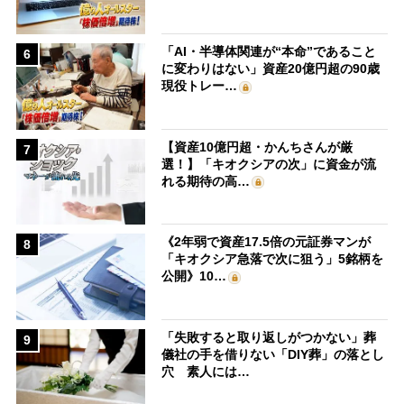
「AI・半導体関連が“本命”であること
6
に変わりはない」資産20億円超の90歳
現役トレー…
【資産10億円超・かんちさんが厳
7
選！】「キオクシアの次」に資金が流
れる期待の高…
《2年弱で資産17.5倍の元証券マンが
8
「キオクシア急落で次に狙う」5銘柄を
公開》10…
「失敗すると取り返しがつかない」葬
9
儀社の手を借りない「DIY葬」の落とし
穴 素人には…