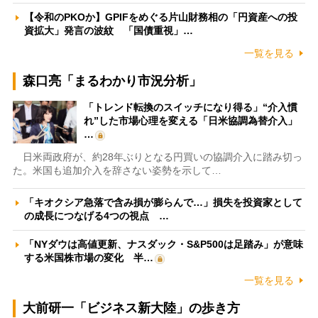
【令和のPKOか】GPIFをめぐる片山財務相の「円資産への投
資拡大」発言の波紋 「国債重視」…
一覧を見る
森口亮「まるわかり市況分析」
「トレンド転換のスイッチになり得る」“介入慣
れ”した市場心理を変える「日米協調為替介入」
…
日米両政府が、約28年ぶりとなる円買いの協調介入に踏み切っ
た。米国も追加介入を辞さない姿勢を示して…
「キオクシア急落で含み損が膨らんで…」損失を投資家として
の成長につなげる4つの視点 …
「NYダウは高値更新、ナスダック・S&P500は足踏み」が意味
する米国株市場の変化 半…
一覧を見る
大前研一「ビジネス新大陸」の歩き方