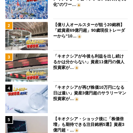
化”のワー…
【億り人オールスターが狙う20銘柄】
2
「総資産69億円超」90歳現役トレーダ
ーから“10…
「キオクシアが今後も利益を出し続け
3
るかは分からない」資産11億円の個人
投資家が…
「キオクシアが再び株価10万円になる
4
日は遠い」資産3億円超のサラリーマン
投資家が…
【キオクシア・ショック後に「株価倍
5
増」も期待できる注目銘柄5選】資産3
億円超・…