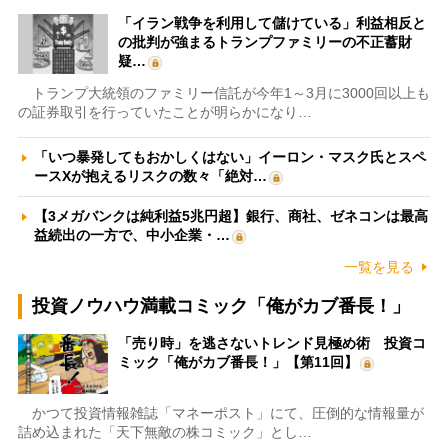
「イラン戦争を利用して儲けている」利益相反と
の批判が強まるトランプファミリーの不正蓄財
疑…
トランプ大統領のファミリー信託が今年1～3月に3000回以上も
の証券取引を行っていたことが明らかになり…
「いつ暴発してもおかしくはない」イーロン・マスク氏とスペ
ースXが抱えるリスクの数々「絶対…
【3メガバンクは純利益5兆円超】銀行、商社、ゼネコンは最高
益続出の一方で、中小企業・…
一覧を見る
投資ノウハウ満載コミック「俺がカブ番長！」
「売り時」を逃さないトレンド見極め術 投資コ
ミック「俺がカブ番長！」【第11回】
かつて投資情報雑誌「マネーポスト」にて、圧倒的な情報量が
詰め込まれた「天下無敵の株コミック」とし…