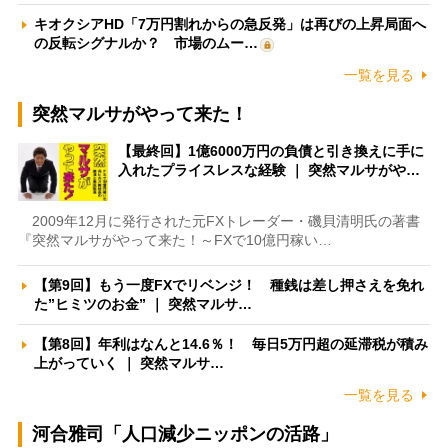
キオクシアHD「7万円割れからの急反発」は再びの上昇局面へ
の反転シグナルか？ 市場のムー…
一覧を見る
突然マルサがやって来た！
【最終回】1億6000万円の負債と引き換えに手に
入れたプライスレスな経験 ｜ 突然マルサがや…
2009年12月に発行された元FXトレーダー・磯貝清明氏の著書
『突然マルサがやって来た！～FXで10億円稼い…
【第9回】もう一度FXでリベンジ！ 種銭は差し押さえを免れ
た”ヒミツのお金” ｜ 突然マルサ…
【第8回】年利はなんと14.6％！ 毎日5万円超の延滞税が積み
上がっていく ｜ 突然マルサ…
一覧を見る
河合雅司「人口減少ニッポンの活路」