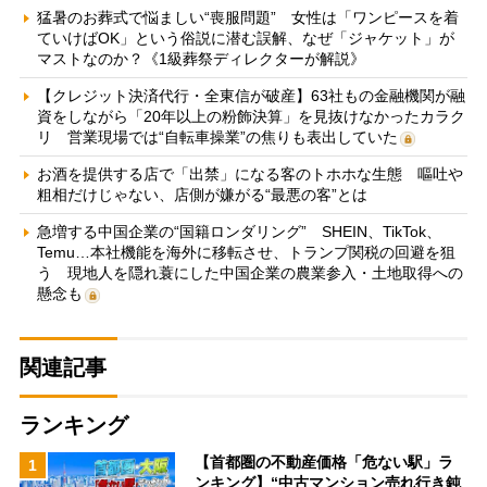
猛暑のお葬式で悩ましい“喪服問題” 女性は「ワンピースを着
ていけばOK」という俗説に潜む誤解、なぜ「ジャケット」が
マストなのか？《1級葬祭ディレクターが解説》
【クレジット決済代行・全東信が破産】63社もの金融機関が融
資をしながら「20年以上の粉飾決算」を見抜けなかったカラク
リ 営業現場では“自転車操業”の焦りも表出していた
お酒を提供する店で「出禁」になる客のトホホな生態 嘔吐や
粗相だけじゃない、店側が嫌がる“最悪の客”とは
急増する中国企業の“国籍ロンダリング” SHEIN、TikTok、
Temu…本社機能を海外に移転させ、トランプ関税の回避を狙
う 現地人を隠れ蓑にした中国企業の農業参入・土地取得への
懸念も
関連記事
ランキング
【首都圏の不動産価格「危ない駅」ラ
1
ンキング】“中古マンション売れ行き鈍