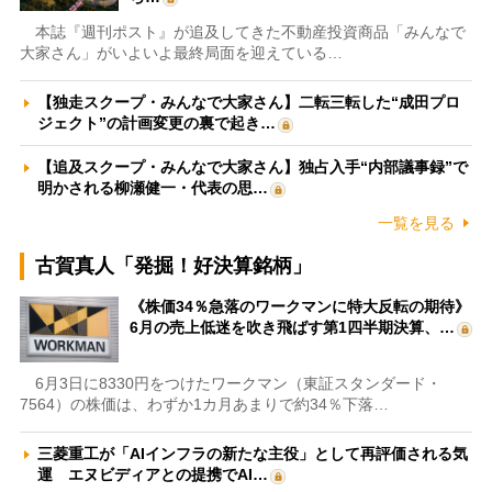
本誌『週刊ポスト』が追及してきた不動産投資商品「みんなで
大家さん」がいよいよ最終局面を迎えている…
【独走スクープ・みんなで大家さん】二転三転した“成田プロ
ジェクト”の計画変更の裏で起き…
【追及スクープ・みんなで大家さん】独占入手“内部議事録”で
明かされる柳瀬健一・代表の思…
一覧を見る
古賀真人「発掘！好決算銘柄」
《株価34％急落のワークマンに特大反転の期待》
6月の売上低迷を吹き飛ばす第1四半期決算、…
6月3日に8330円をつけたワークマン（東証スタンダード・
7564）の株価は、わずか1カ月あまりで約34％下落…
三菱重工が「AIインフラの新たな主役」として再評価される気
運 エヌビディアとの提携でAI…