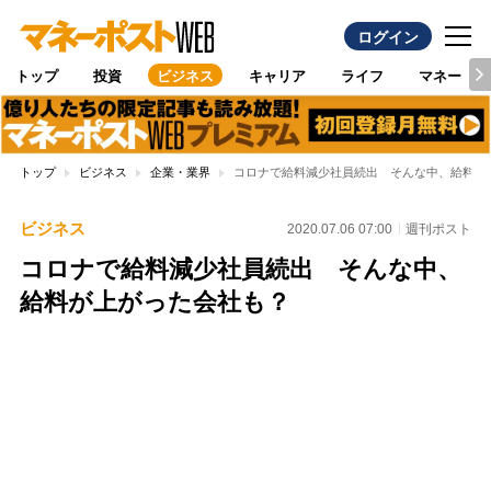
ログイン
トップ
投資
ビジネス
キャリア
ライフ
マネー
トップ
ビジネス
企業・業界
コロナで給料減少社員続出 そんな中、給料が
ビジネス
2020.07.06 07:00
週刊ポスト
コロナで給料減少社員続出 そんな中、
給料が上がった会社も？
Loaded
:
100.00%
/
Unmute