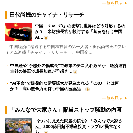
一覧を見る
田代尚機のチャイナ・リサーチ
中国「Kimi K3」の衝撃に世界はどう対応するの
か？ 米財務長官が検討する「蒸留を行う中国
AI…
中国経済に精通する中国株投資の第一人者・田代尚機氏のプレ
ミアム連載「チャイナ・リサーチ」。中国企…
中国経済“予想外の低成長”で政策のテコ入れ必至か 経済運営
方針の修正で成長加速が予想さ…
“AI革命”で爆発的な需要拡大が見込まれる「CXO」とは何
か？ 高い競争力を持つ中国の医薬品…
一覧を見る
「みんなで大家さん」配当ストップ騒動の内幕
《ついに見えた問題の核心》「みんなで大家さ
ん」2000億円超不動産投資トラブル“異常なく
ら…