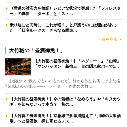
《雪道の対応力を検証》シビアな状況で実感した「フォレスタ
ー」の真価 「ターボ」と「スト…
乗り込むと同時に「これが軽？」と戸惑うのには理由があっ
た 「日産ルークス」さらなる躍進…
一覧を見る
大竹聡の「昼酒御免！」
【大竹聡の昼酒御免！】「ネグローニ」「山崎」
「マンハッタン」新宿三丁目の隠れ家バーで1…
お酒はいつ飲んでもいいものだが、昼から飲むお酒にはまた格
別の味わいがある――。ライター・作家の大竹…
【大竹聡の昼酒御免！】今の若者は「なめろう」や「キヌカツ
ギ」を知らないって本当？ 昔の…
【大竹聡の昼酒御免！】京急線で多摩川越えて「川崎の大衆酒
場」へと昼酒旅 押し寄せるノス…