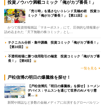
投資ノウハウ満載コミック「俺がカブ番長！」
「売り時」を逃さないトレンド見極め術 投資コ
ミック「俺がカブ番長！」【第11回】
かつて投資情報雑誌「マネーポスト」にて、圧倒的な情報量が
詰め込まれた「天下無敵の株コミック」とし…
テクニカル分析・集中講義 投資コミック「俺がカブ番長！」
【第10回】
不透明相場に勝つ信用取引の極意 投資コミック「俺がカブ番
長！」【第9回】
一覧を見る
戸松信博の明日の爆騰株を探せ！
【戸松信博氏「明日の爆騰株」を探せ】トーメン
デバイス：サムスンを通じて世界のAIメモリ需
要…
新聞や雑誌など多数の金融メディアに出演するグローバルリン