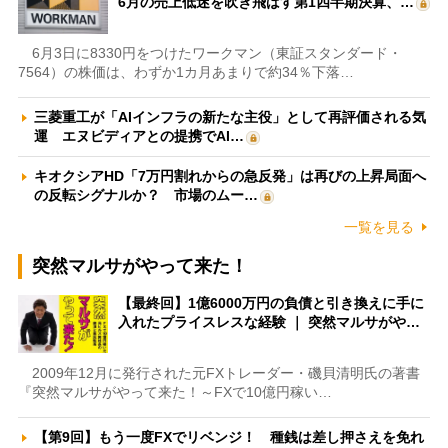
6月の売上低迷を吹き飛ばす第1四半期決算、…
6月3日に8330円をつけたワークマン（東証スタンダード・
7564）の株価は、わずか1カ月あまりで約34％下落…
三菱重工が「AIインフラの新たな主役」として再評価される気
運 エヌビディアとの提携でAI…
キオクシアHD「7万円割れからの急反発」は再びの上昇局面へ
の反転シグナルか？ 市場のムー…
一覧を見る
突然マルサがやって来た！
【最終回】1億6000万円の負債と引き換えに手に
入れたプライスレスな経験 ｜ 突然マルサがや…
2009年12月に発行された元FXトレーダー・磯貝清明氏の著書
『突然マルサがやって来た！～FXで10億円稼い…
【第9回】もう一度FXでリベンジ！ 種銭は差し押さえを免れ