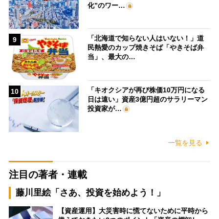
化”のワー…
「北海道で知らない人はいない！」道
9
民熱愛のカップ焼きそば「やきそば弁
当」、最大の…
「キオクシアが再び株価10万円になる
10
日は遠い」資産3億円超のサラリーマン
投資家が…
一覧を見る
注目の著者・連載
藤川里絵「さあ、投資を始めよう！」
【資産運用】大災害時に慌てないために平時から