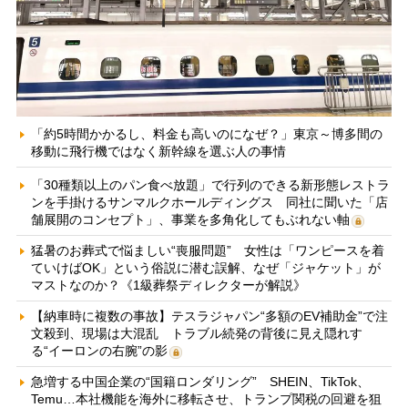
「約5時間かかるし、料金も高いのになぜ？」東京～博多間の
移動に飛行機ではなく新幹線を選ぶ人の事情
「30種類以上のパン食べ放題」で行列のできる新形態レストラ
ンを手掛けるサンマルクホールディングス 同社に聞いた「店
舗展開のコンセプト」、事業を多角化してもぶれない軸
猛暑のお葬式で悩ましい“喪服問題” 女性は「ワンピースを着
ていけばOK」という俗説に潜む誤解、なぜ「ジャケット」が
マストなのか？《1級葬祭ディレクターが解説》
【納車時に複数の事故】テスラジャパン“多額のEV補助金”で注
文殺到、現場は大混乱 トラブル続発の背後に見え隠れす
る“イーロンの右腕”の影
急増する中国企業の“国籍ロンダリング” SHEIN、TikTok、
Temu…本社機能を海外に移転させ、トランプ関税の回避を狙