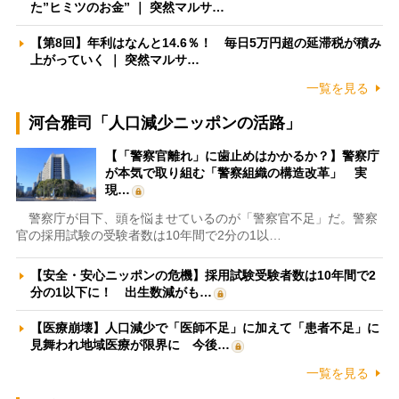
た”ヒミツのお金” ｜ 突然マルサ…
【第8回】年利はなんと14.6％！ 毎日5万円超の延滞税が積み
上がっていく ｜ 突然マルサ…
一覧を見る
河合雅司「人口減少ニッポンの活路」
【「警察官離れ」に歯止めはかかるか？】警察庁
が本気で取り組む「警察組織の構造改革」 実
現…
警察庁が目下、頭を悩ませているのが「警察官不足」だ。警察
官の採用試験の受験者数は10年間で2分の1以…
【安全・安心ニッポンの危機】採用試験受験者数は10年間で2
分の1以下に！ 出生数減がも…
【医療崩壊】人口減少で「医師不足」に加えて「患者不足」に
見舞われ地域医療が限界に 今後…
一覧を見る