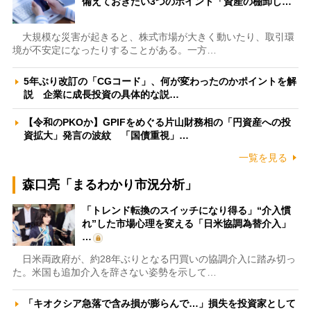
備えておきたい3つのポイント「資産の棚卸し…
大規模な災害が起きると、株式市場が大きく動いたり、取引環
境が不安定になったりすることがある。一方…
5年ぶり改訂の「CGコード」、何が変わったのかポイントを解
説 企業に成長投資の具体的な説…
【令和のPKOか】GPIFをめぐる片山財務相の「円資産への投
資拡大」発言の波紋 「国債重視」…
一覧を見る
森口亮「まるわかり市況分析」
「トレンド転換のスイッチになり得る」“介入慣
れ”した市場心理を変える「日米協調為替介入」
…
日米両政府が、約28年ぶりとなる円買いの協調介入に踏み切っ
た。米国も追加介入を辞さない姿勢を示して…
「キオクシア急落で含み損が膨らんで…」損失を投資家として