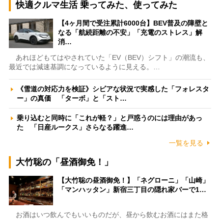
快適クルマ生活 乗ってみた、使ってみた
【4ヶ月間で受注累計6000台】BEV普及の障壁と
なる「航続距離の不安」「充電のストレス」解
消…
あれほどもてはやされていた「EV（BEV）シフト」の潮流も、
最近では減速基調になっているように見える。…
《雪道の対応力を検証》シビアな状況で実感した「フォレスタ
ー」の真価 「ターボ」と「スト…
乗り込むと同時に「これが軽？」と戸惑うのには理由があっ
た 「日産ルークス」さらなる躍進…
一覧を見る
大竹聡の「昼酒御免！」
【大竹聡の昼酒御免！】「ネグローニ」「山崎」
「マンハッタン」新宿三丁目の隠れ家バーで1…
お酒はいつ飲んでもいいものだが、昼から飲むお酒にはまた格