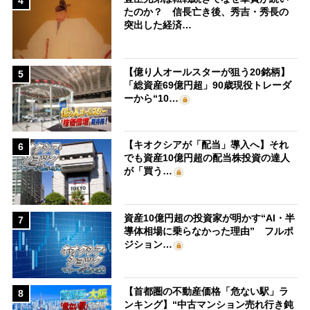
4
たのか？ 信長亡き後、秀吉・秀長の
突出した経済…
【億り人オールスターが狙う20銘柄】
5
「総資産69億円超」90歳現役トレーダ
ーから“10…
【キオクシアが「配当」導入へ】それ
6
でも資産10億円超の配当株投資の達人
が「買う…
資産10億円超の投資家が明かす“AI・半
7
導体相場に乗らなかった理由” フルポ
ジション…
【首都圏の不動産価格「危ない駅」ラ
8
ンキング】“中古マンション売れ行き鈍