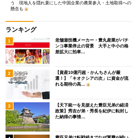
う 現地人を隠れ蓑にした中国企業の農業参入・土地取得への
懸念も
ランキング
老舗遊技機メーカー・豊丸産業がパチ
1
ンコ事業停止の背景 大手と中小の格
差拡大に拍車…
【資産10億円超・かんちさんが厳
2
選！】「キオクシアの次」に資金が流
れる期待の高…
【天下統一を見据えた豊臣兄弟の経済
3
政策】秀吉が弟・秀長を紀伊に転封し
た納得の事情…
豊臣兄弟は転戦続きでなぜ軍費が続い