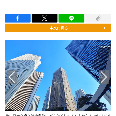
本文に戻る
テレワーク導入は企業側にどんなメリットをもたらすのか（イメ
D