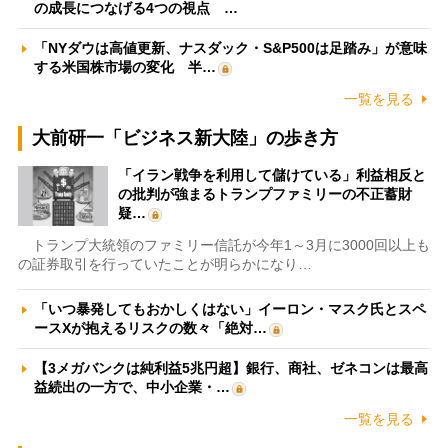
の成長につなげる4つの視点 …
「NYダウは高値更新、ナスダック・S&P500は足踏み」が意味
する米国株市場の変化 半…
一覧を見る
大前研一「ビジネス新大陸」の歩き方
「イラン戦争を利用して儲けている」利益相反と
の批判が強まるトランプファミリーの不正蓄財
疑…
トランプ大統領のファミリー信託が今年1～3月に3000回以上も
の証券取引を行っていたことが明らかになり…
「いつ暴発してもおかしくはない」イーロン・マスク氏とスペ
ースXが抱えるリスクの数々「絶対…
【3メガバンクは純利益5兆円超】銀行、商社、ゼネコンは最高
益続出の一方で、中小企業・…
一覧を見る