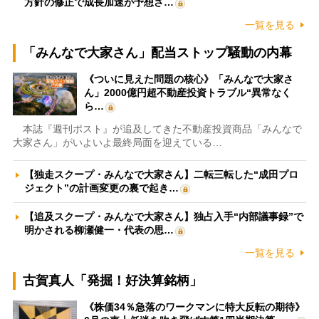
方針の修正で成長加速が予想さ…
一覧を見る
「みんなで大家さん」配当ストップ騒動の内幕
《ついに見えた問題の核心》「みんなで大家さ
ん」2000億円超不動産投資トラブル“異常なく
ら…
本誌『週刊ポスト』が追及してきた不動産投資商品「みんなで
大家さん」がいよいよ最終局面を迎えている…
【独走スクープ・みんなで大家さん】二転三転した“成田プロ
ジェクト”の計画変更の裏で起き…
【追及スクープ・みんなで大家さん】独占入手“内部議事録”で
明かされる柳瀬健一・代表の思…
一覧を見る
古賀真人「発掘！好決算銘柄」
《株価34％急落のワークマンに特大反転の期待》