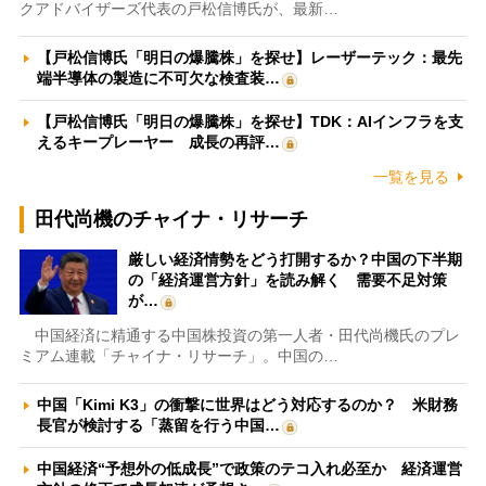
クアドバイザーズ代表の戸松信博氏が、最新…
【戸松信博氏「明日の爆騰株」を探せ】レーザーテック：最先
端半導体の製造に不可欠な検査装…
【戸松信博氏「明日の爆騰株」を探せ】TDK：AIインフラを支
えるキープレーヤー 成長の再評…
一覧を見る
田代尚機のチャイナ・リサーチ
厳しい経済情勢をどう打開するか？中国の下半期
の「経済運営方針」を読み解く 需要不足対策
が…
中国経済に精通する中国株投資の第一人者・田代尚機氏のプレ
ミアム連載「チャイナ・リサーチ」。中国の…
中国「Kimi K3」の衝撃に世界はどう対応するのか？ 米財務
長官が検討する「蒸留を行う中国…
中国経済“予想外の低成長”で政策のテコ入れ必至か 経済運営