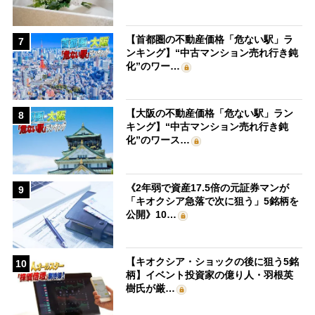
【首都圏の不動産価格「危ない駅」ラ
7
ンキング】“中古マンション売れ行き鈍
化”のワー…
【大阪の不動産価格「危ない駅」ラン
8
キング】“中古マンション売れ行き鈍
化”のワース…
《2年弱で資産17.5倍の元証券マンが
9
「キオクシア急落で次に狙う」5銘柄を
公開》10…
【キオクシア・ショックの後に狙う5銘
10
柄】イベント投資家の億り人・羽根英
樹氏が厳…