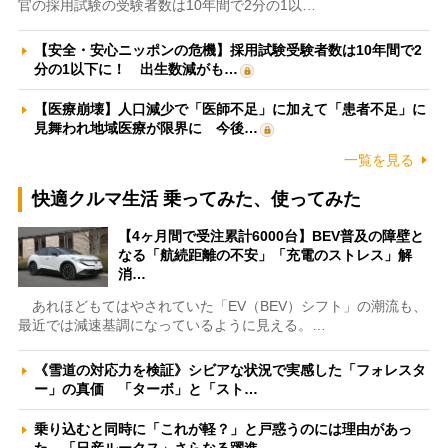
官の採用試験の受験者数は10年間で2分の1以…
【安全・安心ニッポンの危機】採用試験受験者数は10年間で2
分の1以下に！ 出生数減がも…
【医療崩壊】人口減少で「医師不足」に加えて「患者不足」に
見舞われ地域医療が限界に 今後…
一覧を見る
快適クルマ生活 乗ってみた、使ってみた
【4ヶ月間で受注累計6000台】BEV普及の障壁と
なる「航続距離の不安」「充電のストレス」解
消…
あれほどもてはやされていた「EV（BEV）シフト」の潮流も、
最近では減速基調になっているように見える。…
《雪道の対応力を検証》シビアな状況で実感した「フォレスタ
ー」の真価 「ターボ」と「スト…
乗り込むと同時に「これが軽？」と戸惑うのには理由があっ
た 「日産ルークス」さらなる躍進…