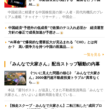
AI…
中国経済に精通する中国株投資の第一人者・田代尚機氏のプレ
ミアム連載「チャイナ・リサーチ」。中国企…
中国経済“予想外の低成長”で政策のテコ入れ必至か 経済運営
方針の修正で成長加速が予想さ…
“AI革命”で爆発的な需要拡大が見込まれる「CXO」とは何
か？ 高い競争力を持つ中国の医薬品…
一覧を見る
「みんなで大家さん」配当ストップ騒動の内幕
《ついに見えた問題の核心》「みんなで大家さ
ん」2000億円超不動産投資トラブル“異常なく
ら…
本誌『週刊ポスト』が追及してきた不動産投資商品「みんなで
大家さん」がいよいよ最終局面を迎えている…
【独走スクープ・みんなで大家さん】二転三転した“成田プロ