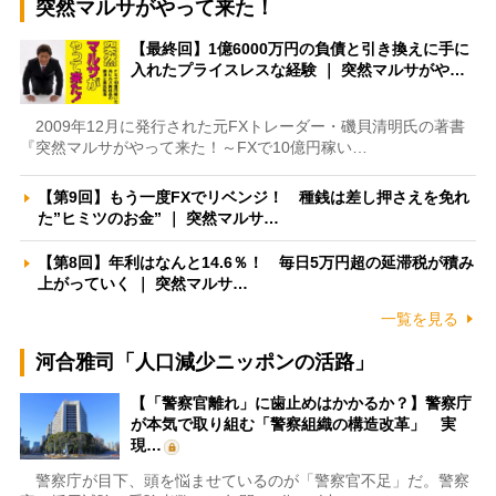
突然マルサがやって来た！
【最終回】1億6000万円の負債と引き換えに手に
入れたプライスレスな経験 ｜ 突然マルサがや…
2009年12月に発行された元FXトレーダー・磯貝清明氏の著書
『突然マルサがやって来た！～FXで10億円稼い…
【第9回】もう一度FXでリベンジ！ 種銭は差し押さえを免れ
た”ヒミツのお金” ｜ 突然マルサ…
【第8回】年利はなんと14.6％！ 毎日5万円超の延滞税が積み
上がっていく ｜ 突然マルサ…
一覧を見る
河合雅司「人口減少ニッポンの活路」
【「警察官離れ」に歯止めはかかるか？】警察庁
が本気で取り組む「警察組織の構造改革」 実
現…
警察庁が目下、頭を悩ませているのが「警察官不足」だ。警察