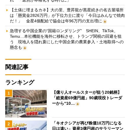
れ 「選別が本格化する時代に」
【土俵に埋まるカネ】大の里、豊昇龍が黒星続きの名古屋場所
は「懸賞金2826万円」が下位力士に渡り「今日はみんなで焼肉
だ！」 金星4個配給で協会は年96万円の支出増に
急増する中国企業の“国籍ロンダリング” SHEIN、TikTok、
Temu…本社機能を海外に移転させ、トランプ関税の回避を狙
う 現地人を隠れ蓑にした中国企業の農業参入・土地取得への
懸念も
関連記事
ランキング
【億り人オールスターが狙う20銘柄】
1
「総資産69億円超」90歳現役トレーダ
ーから“10…
「キオクシアが再び株価10万円になる
2
日は遠い」資産3億円超のサラリーマン