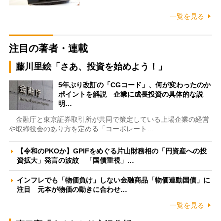
一覧を見る
注目の著者・連載
藤川里絵「さあ、投資を始めよう！」
5年ぶり改訂の「CGコード」、何が変わったのか
ポイントを解説 企業に成長投資の具体的な説
明…
金融庁と東京証券取引所が共同で策定している上場企業の経営
や取締役会のあり方を定める「コーポレート…
【令和のPKOか】GPIFをめぐる片山財務相の「円資産への投
資拡大」発言の波紋 「国債重視」…
インフレでも「物価負け」しない金融商品「物価連動国債」に
注目 元本が物価の動きに合わせ…
一覧を見る