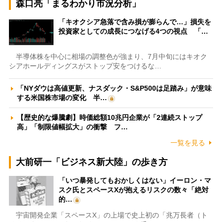
森口亮「まるわかり市況分析」
「キオクシア急落で含み損が膨らんで…」損失を
投資家としての成長につなげる4つの視点 「…
半導体株を中心に相場の調整色が強まり、7月中旬にはキオク
シアホールディングスがストップ安をつけるな…
「NYダウは高値更新、ナスダック・S&P500は足踏み」が意味
する米国株市場の変化 半…
【歴史的な爆騰劇】時価総額10兆円企業が「2連続ストップ
高」「制限値幅拡大」の衝撃 フ…
一覧を見る
大前研一「ビジネス新大陸」の歩き方
「いつ暴発してもおかしくはない」イーロン・マ
スク氏とスペースXが抱えるリスクの数々「絶対
的…
宇宙開発企業「スペースX」の上場で史上初の「兆万長者（ト