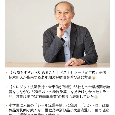
【75歳をすぎたらやめること】ベストセラー『定年後』著者・
楠木新氏が指南する老年期の好循環を呼び込む方法
【クレジット決済代行・全東信が破産】63社もの金融機関が融
資をしながら「20年以上の粉飾決算」を見抜けなかったカラク
リ 営業現場では“自転車操業”の焦りも表出していた
小学生に人気の「シール流通事情」に変調 「ボンドロ」は依
然品薄状態が続くが、模倣品や類似品が大量流通し一部で値崩