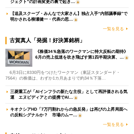
ジェクト”の計画変更の裏で起き…
【追及スクープ・みんなで大家さん】独占入手“内部議事録”で
明かされる柳瀬健一・代表の思…
一覧を見る
古賀真人「発掘！好決算銘柄」
《株価34％急落のワークマンに特大反転の期待》
6月の売上低迷を吹き飛ばす第1四半期決算、…
6月3日に8330円をつけたワークマン（東証スタンダード・
7564）の株価は、わずか1カ月あまりで約34％下落…
三菱重工が「AIインフラの新たな主役」として再評価される気
運 エヌビディアとの提携でAI…
キオクシアHD「7万円割れからの急反発」は再びの上昇局面へ
の反転シグナルか？ 市場のムー…
一覧を見る