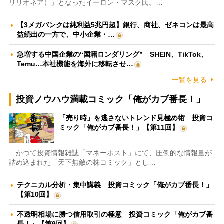
リリオネア）」となったイーロン・マスク氏。…
【3メガバンクは純利益5兆円超】銀行、商社、ゼネコンは最高
益続出の一方で、中小企業・…
急増する中国企業の“国籍ロンダリング” SHEIN、TikTok、
Temu…本社機能を海外に移転させ…
一覧を見る
投資ノウハウ満載コミック「俺がカブ番長！」
「売り時」を逃さないトレンド見極め術 投資コ
ミック「俺がカブ番長！」【第11回】
かつて投資情報雑誌「マネーポスト」にて、圧倒的な情報量が
詰め込まれた「天下無敵の株コミック」とし…
テクニカル分析・集中講義 投資コミック「俺がカブ番長！」
【第10回】
不透明相場に勝つ信用取引の極意 投資コミック「俺がカブ番
長！」【第9回】