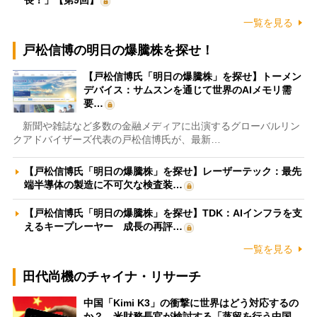
一覧を見る
戸松信博の明日の爆騰株を探せ！
【戸松信博氏「明日の爆騰株」を探せ】トーメン
デバイス：サムスンを通じて世界のAIメモリ需
要…
新聞や雑誌など多数の金融メディアに出演するグローバルリン
クアドバイザーズ代表の戸松信博氏が、最新…
【戸松信博氏「明日の爆騰株」を探せ】レーザーテック：最先
端半導体の製造に不可欠な検査装…
【戸松信博氏「明日の爆騰株」を探せ】TDK：AIインフラを支
えるキープレーヤー 成長の再評…
一覧を見る
田代尚機のチャイナ・リサーチ
中国「Kimi K3」の衝撃に世界はどう対応するの
か？ 米財務長官が検討する「蒸留を行う中国