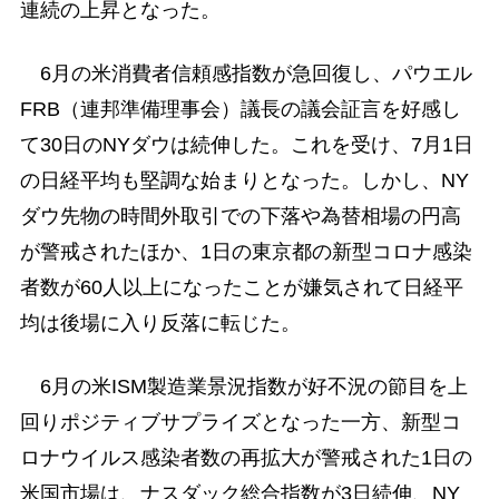
連続の上昇となった。
6月の米消費者信頼感指数が急回復し、パウエル
FRB（連邦準備理事会）議長の議会証言を好感し
て30日のNYダウは続伸した。これを受け、7月1日
の日経平均も堅調な始まりとなった。しかし、NY
ダウ先物の時間外取引での下落や為替相場の円高
が警戒されたほか、1日の東京都の新型コロナ感染
者数が60人以上になったことが嫌気されて日経平
均は後場に入り反落に転じた。
6月の米ISM製造業景況指数が好不況の節目を上
回りポジティブサプライズとなった一方、新型コ
ロナウイルス感染者数の再拡大が警戒された1日の
米国市場は、ナスダック総合指数が3日続伸、NY