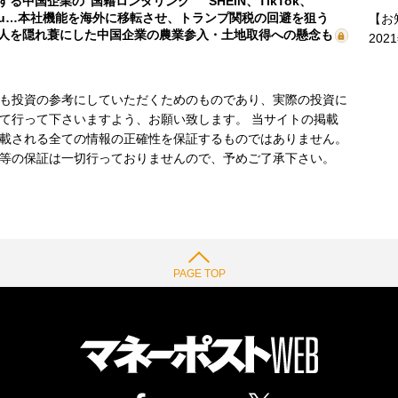
する中国企業の“国籍ロンダリング” SHEIN、TikTok、
mu…本社機能を海外に移転させ、トランプ関税の回避を狙う
【お
人を隠れ蓑にした中国企業の農業参入・土地取得への懸念も
202
も投資の参考にしていただくためのものであり、実際の投資に
て行って下さいますよう、お願い致します。 当サイトの掲載
載される全ての情報の正確性を保証するものではありません。
等の保証は一切行っておりませんので、予めご了承下さい。
PAGE TOP