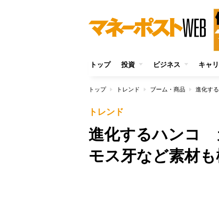
トップ
投資
ビジネス
キャリ
トップ
トレンド
ブーム・商品
進化する
トレンド
進化するハンコ 
モス牙など素材も
/
Unmute