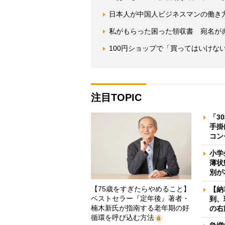
日本人が中国人ビジネスマンの働き
私がもらった困った領収書 宛名が
100円ショップで「買ってはいけな
注目TOPIC
「3
手掛
コン
小学
薄状
別が
【75歳をすぎたらやめること】
【納
ベストセラー『定年後』著者・
到、
楠木新氏が指南する老年期の好
の右
循環を呼び込む方法