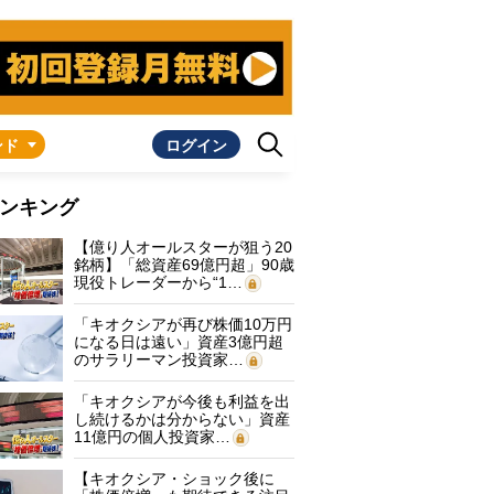
ンド
ログイン
ンキング
【億り人オールスターが狙う20
銘柄】「総資産69億円超」90歳
現役トレーダーから“1…
「キオクシアが再び株価10万円
になる日は遠い」資産3億円超
のサラリーマン投資家…
「キオクシアが今後も利益を出
し続けるかは分からない」資産
11億円の個人投資家…
【キオクシア・ショック後に