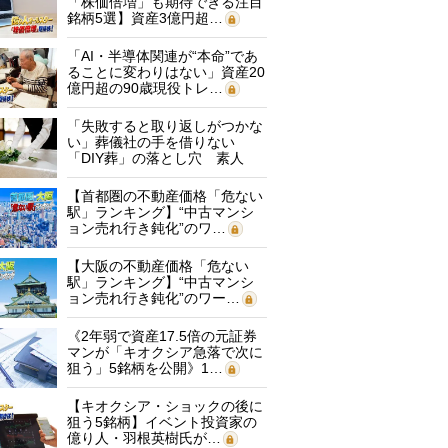
「株価倍増」も期待できる注目
銘柄5選】資産3億円超…
「AI・半導体関連が“本命”であ
ることに変わりはない」資産20
億円超の90歳現役トレ…
「失敗すると取り返しがつかな
い」葬儀社の手を借りない
「DIY葬」の落とし穴 素人
に…
【首都圏の不動産価格「危ない
駅」ランキング】“中古マンシ
ョン売れ行き鈍化”のワ…
【大阪の不動産価格「危ない
駅」ランキング】“中古マンシ
ョン売れ行き鈍化”のワー…
《2年弱で資産17.5倍の元証券
マンが「キオクシア急落で次に
狙う」5銘柄を公開》1…
【キオクシア・ショックの後に
狙う5銘柄】イベント投資家の
億り人・羽根英樹氏が…