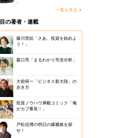
一覧を見る
目の著者・連載
藤川里絵「さあ、投資を始めよ
う！」
森口亮「まるわかり市況分析」
大前研一「ビジネス新大陸」の
歩き方
投資ノウハウ満載コミック「俺
がカブ番長！」
戸松信博の明日の爆騰株を探
せ！