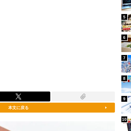
5
6
7
8
9
本文に戻る
10