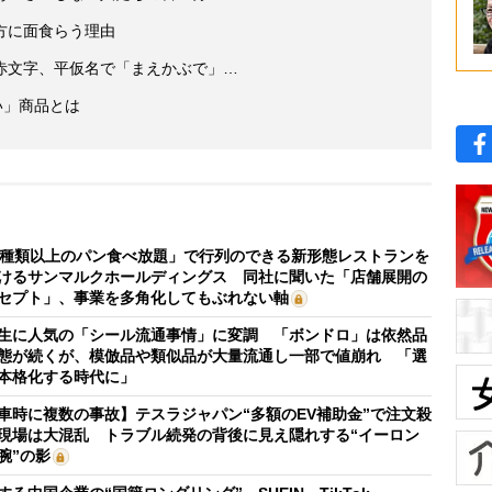
方に面食らう理由
赤文字、平仮名で「まえかぶで」…
い」商品とは
0種類以上のパン食べ放題」で行列のできる新形態レストランを
けるサンマルクホールディングス 同社に聞いた「店舗展開の
セプト」、事業を多角化してもぶれない軸
生に人気の「シール流通事情」に変調 「ボンドロ」は依然品
態が続くが、模倣品や類似品が大量流通し一部で値崩れ 「選
本格化する時代に」
車時に複数の事故】テスラジャパン“多額のEV補助金”で注文殺
現場は大混乱 トラブル続発の背後に見え隠れする“イーロン
腕”の影