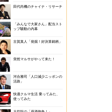
田代尚機のチャイナ・リサーチ
暗い場所でも押しやすい「プロジェクタースタンプ」（撮影／
「みんなで大家さん」配当スト
ップ騒動の内幕
古賀真人「発掘！好決算銘柄」
突然マルサがやって来た！
河合雅司「人口減少ニッポンの
活路」
快適クルマ生活 乗ってみた、
使ってみた
大竹聡の「昼酒御免！」