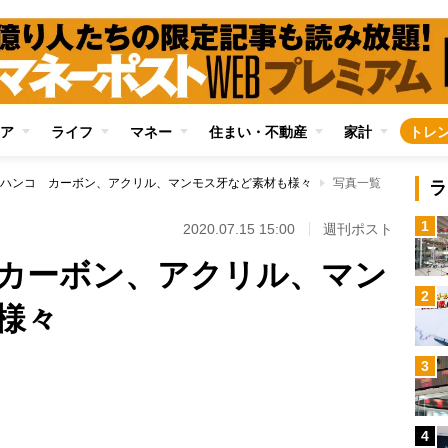
ア
ライフ
マネー
住まい・不動産
家計
トレ
ハンコ カーボン、アクリル、マンモス牙など素材も様々
写真一覧
ラ
1
2020.07.15 15:00
週刊ポスト
カーボン、アクリル、マン
2
様々
3
Loaded
:
96.31%
4