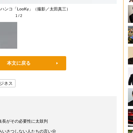
ハンコ「LooKy」（撮影／太田真三）
1
/
2
本文に戻る
ジネス
集長がその必要性に太鼓判
あいさつしない人たちの言い分