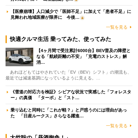
【医療崩壊】人口減少で「医師不足」に加えて「患者不足」に
見舞われ地域医療が限界に 今後…
一覧を見る
快適クルマ生活 乗ってみた、使ってみた
【4ヶ月間で受注累計6000台】BEV普及の障壁と
なる「航続距離の不安」「充電のストレス」解
消…
あれほどもてはやされていた「EV（BEV）シフト」の潮流も、
最近では減速基調になっているように見える。…
《雪道の対応力を検証》シビアな状況で実感した「フォレスタ
ー」の真価 「ターボ」と「スト…
乗り込むと同時に「これが軽？」と戸惑うのには理由があっ
た 「日産ルークス」さらなる躍進…
一覧を見る
大竹聡の「昼酒御免！」