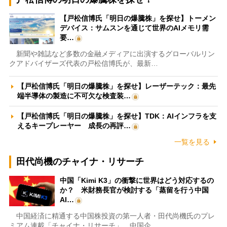
【戸松信博氏「明日の爆騰株」を探せ】トーメン
デバイス：サムスンを通じて世界のAIメモリ需
要…
新聞や雑誌など多数の金融メディアに出演するグローバルリン
クアドバイザーズ代表の戸松信博氏が、最新…
【戸松信博氏「明日の爆騰株」を探せ】レーザーテック：最先
端半導体の製造に不可欠な検査装…
【戸松信博氏「明日の爆騰株」を探せ】TDK：AIインフラを支
えるキープレーヤー 成長の再評…
一覧を見る
田代尚機のチャイナ・リサーチ
中国「Kimi K3」の衝撃に世界はどう対応するの
か？ 米財務長官が検討する「蒸留を行う中国
AI…
中国経済に精通する中国株投資の第一人者・田代尚機氏のプレ
ミアム連載「チャイナ・リサーチ」。中国企…