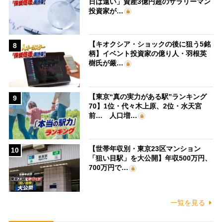
日は遠い」資産3億円超のサラリーマン
投資家が…
【キオクシア・ショックの後に狙う5銘
8
柄】イベント投資家の億り人・羽根英
樹氏が厳…
【東京“真の実力がある駅”ランキング
9
70】1位・代々木上原、2位・水天宮
前… 人口増…
【世帯年収別・東京23区マンション
10
「狙い目駅」を大公開】年収500万円、
700万円で…
一覧を見る