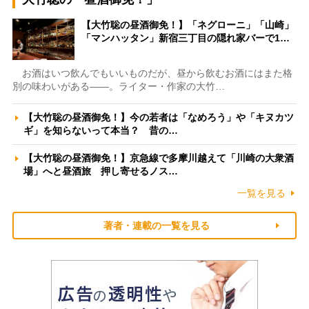
【大竹聡の昼酒御免！】「ネグローニ」「山崎」
「マンハッタン」新宿三丁目の隠れ家バーで1…
お酒はいつ飲んでもいいものだが、昼から飲むお酒にはまた格
別の味わいがある――。ライター・作家の大竹…
【大竹聡の昼酒御免！】今の若者は「なめろう」や「キヌカツ
ギ」を知らないって本当？ 昔の…
【大竹聡の昼酒御免！】京急線で多摩川越えて「川崎の大衆酒
場」へと昼酒旅 押し寄せるノス…
一覧を見る
著者・連載の一覧を見る