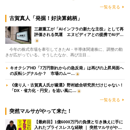
一覧を見る
古賀真人「発掘！好決算銘柄」
三菱重工が「AIインフラの新たな主役」として再
評価される気運 エヌビディアとの提携でAIデ…
今年の株式市場を牽引してきたAI・半導体関連株に、調整の動
きが広がっている。そうしたなか、再び注目…
キオクシアHD「7万円割れからの急反発」は再びの上昇局面へ
の反転シグナルか？ 市場のムー…
《億り人・古賀真人氏が厳選》野村総合研究所だけじゃない！
「DX・省力化・円安」を追い風に…
一覧を見る
突然マルサがやって来た！
【最終回】1億6000万円の負債と引き換えに手に
入れたプライスレスな経験 ｜ 突然マルサがや…