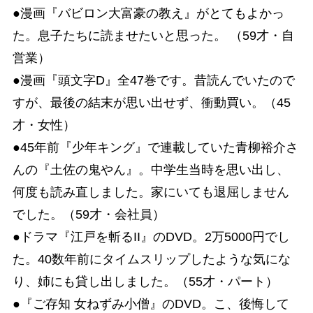
●漫画『バビロン大富豪の教え』がとてもよかっ
た。息子たちに読ませたいと思った。 （59才・自
営業）
●漫画『頭文字D』全47巻です。昔読んでいたので
すが、最後の結末が思い出せず、衝動買い。（45
才・女性）
●45年前『少年キング』で連載していた青柳裕介さ
んの『土佐の鬼やん』。中学生当時を思い出し、
何度も読み直しました。家にいても退屈しません
でした。（59才・会社員）
●ドラマ『江戸を斬るII』のDVD。2万5000円でし
た。40数年前にタイムスリップしたような気にな
り、姉にも貸し出しました。（55才・パート）
●『ご存知 女ねずみ小僧』のDVD。こ、後悔して