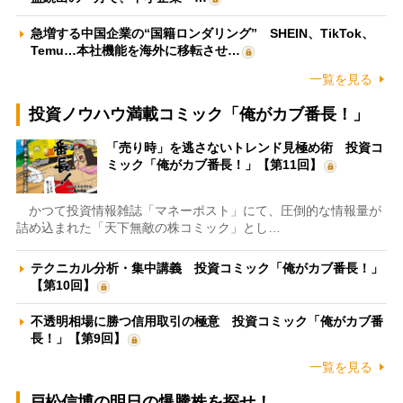
急増する中国企業の“国籍ロンダリング” SHEIN、TikTok、
Temu…本社機能を海外に移転させ…
一覧を見る
投資ノウハウ満載コミック「俺がカブ番長！」
「売り時」を逃さないトレンド見極め術 投資コ
ミック「俺がカブ番長！」【第11回】
かつて投資情報雑誌「マネーポスト」にて、圧倒的な情報量が
詰め込まれた「天下無敵の株コミック」とし…
テクニカル分析・集中講義 投資コミック「俺がカブ番長！」
【第10回】
不透明相場に勝つ信用取引の極意 投資コミック「俺がカブ番
長！」【第9回】
一覧を見る
戸松信博の明日の爆騰株を探せ！