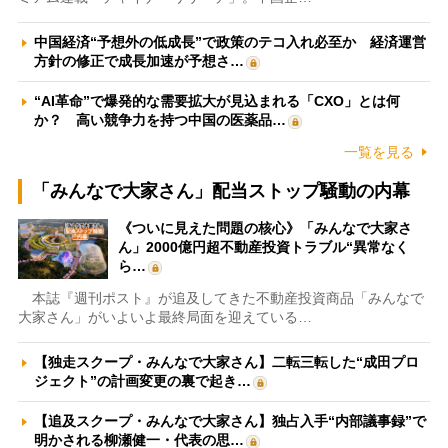
中国経済“予想外の低成長”で政策のテコ入れ必至か 経済運営
方針の修正で成長加速が予想さ…
“AI革命”で爆発的な需要拡大が見込まれる「CXO」とは何
か？ 高い競争力を持つ中国の医薬品…
一覧を見る
「みんなで大家さん」配当ストップ騒動の内幕
《ついに見えた問題の核心》「みんなで大家さ
ん」2000億円超不動産投資トラブル“異常なく
ら…
本誌『週刊ポスト』が追及してきた不動産投資商品「みんなで
大家さん」がいよいよ最終局面を迎えている…
【独走スクープ・みんなで大家さん】二転三転した“成田プロ
ジェクト”の計画変更の裏で起き…
【追及スクープ・みんなで大家さん】独占入手“内部議事録”で
明かされる柳瀬健一・代表の思…