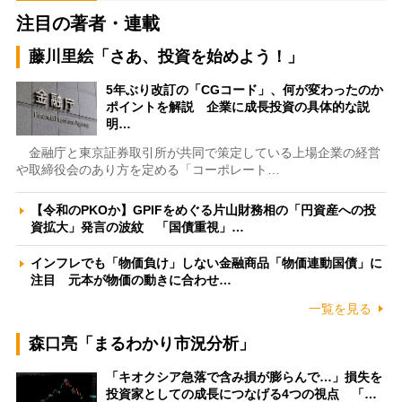
注目の著者・連載
藤川里絵「さあ、投資を始めよう！」
5年ぶり改訂の「CGコード」、何が変わったのか
ポイントを解説 企業に成長投資の具体的な説
明…
金融庁と東京証券取引所が共同で策定している上場企業の経営
や取締役会のあり方を定める「コーポレート…
【令和のPKOか】GPIFをめぐる片山財務相の「円資産への投
資拡大」発言の波紋 「国債重視」…
インフレでも「物価負け」しない金融商品「物価連動国債」に
注目 元本が物価の動きに合わせ…
一覧を見る
森口亮「まるわかり市況分析」
「キオクシア急落で含み損が膨らんで…」損失を
投資家としての成長につなげる4つの視点 「…