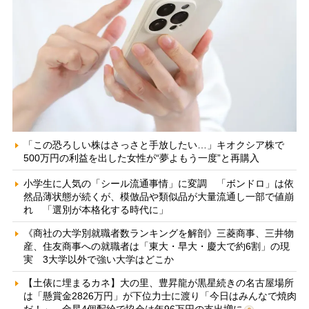
「この恐ろしい株はさっさと手放したい…」キオクシア株で
500万円の利益を出した女性が“夢よもう一度”と再購入
小学生に人気の「シール流通事情」に変調 「ボンドロ」は依
然品薄状態が続くが、模倣品や類似品が大量流通し一部で値崩
れ 「選別が本格化する時代に」
《商社の大学別就職者数ランキングを解剖》三菱商事、三井物
産、住友商事への就職者は「東大・早大・慶大で約6割」の現
実 3大学以外で強い大学はどこか
【土俵に埋まるカネ】大の里、豊昇龍が黒星続きの名古屋場所
は「懸賞金2826万円」が下位力士に渡り「今日はみんなで焼肉