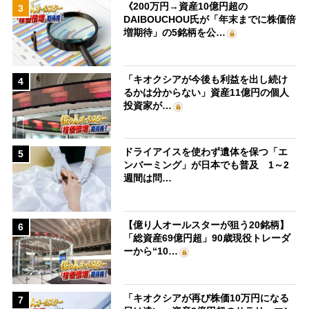
《200万円→資産10億円超の
3
DAIBOUCHOU氏が「年末までに株価倍
増期待」の5銘柄を公…
「キオクシアが今後も利益を出し続け
4
るかは分からない」資産11億円の個人
投資家が…
ドライアイスを使わず遺体を保つ「エ
5
ンバーミング」が日本でも普及 1～2
週間は問…
【億り人オールスターが狙う20銘柄】
6
「総資産69億円超」90歳現役トレーダ
ーから“10…
「キオクシアが再び株価10万円になる
7