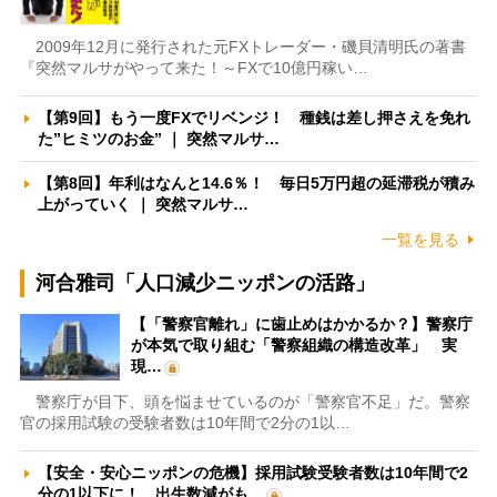
2009年12月に発行された元FXトレーダー・磯貝清明氏の著書
『突然マルサがやって来た！～FXで10億円稼い…
【第9回】もう一度FXでリベンジ！ 種銭は差し押さえを免れ
た”ヒミツのお金” ｜ 突然マルサ…
【第8回】年利はなんと14.6％！ 毎日5万円超の延滞税が積み
上がっていく ｜ 突然マルサ…
一覧を見る
河合雅司「人口減少ニッポンの活路」
【「警察官離れ」に歯止めはかかるか？】警察庁
が本気で取り組む「警察組織の構造改革」 実
現…
警察庁が目下、頭を悩ませているのが「警察官不足」だ。警察
官の採用試験の受験者数は10年間で2分の1以…
【安全・安心ニッポンの危機】採用試験受験者数は10年間で2
分の1以下に！ 出生数減がも…