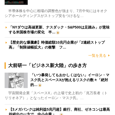
半導体株を中心に相場の調整色が強まり、7月中旬にはキオク
シアホールディングスがストップ安をつけるな…
「NYダウは高値更新、ナスダック・S&P500は足踏み」が意味
する米国株市場の変化 半…
【歴史的な爆騰劇】時価総額10兆円企業が「2連続ストップ
高」「制限値幅拡大」の衝撃 フ…
一覧を見る
大前研一「ビジネス新大陸」の歩き方
「いつ暴発してもおかしくはない」イーロン・マ
スク氏とスペースXが抱えるリスクの数々「絶対
的…
宇宙開発企業「スペースX」の上場で史上初の「兆万長者（ト
リリオネア）」となったイーロン・マスク氏。…
【3メガバンクは純利益5兆円超】銀行、商社、ゼネコンは最高
益続出の一方で、中小企業・…