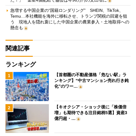
だ！」 金星4個配給で協会は年96万円の支出増に
急増する中国企業の“国籍ロンダリング” SHEIN、TikTok、
Temu…本社機能を海外に移転させ、トランプ関税の回避を狙
う 現地人を隠れ蓑にした中国企業の農業参入・土地取得への
懸念も
関連記事
ランキング
【首都圏の不動産価格「危ない駅」ラ
1
ンキング】“中古マンション売れ行き鈍
化”のワー…
【キオクシア・ショック後に「株価倍
2
増」も期待できる注目銘柄5選】資産3
億円超・…