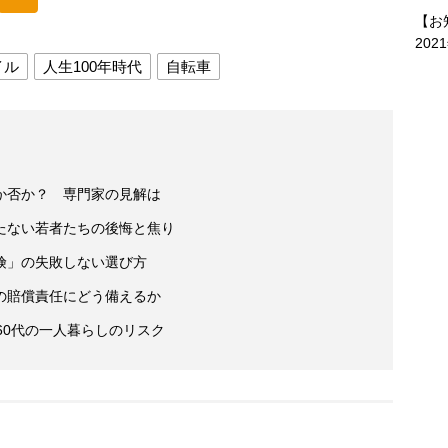
【お
202
イル
人生100年時代
自転車
か否か？ 専門家の見解は
たない若者たちの後悔と焦り
険」の失敗しない選び方
の賠償責任にどう備えるか
60代の一人暮らしのリスク