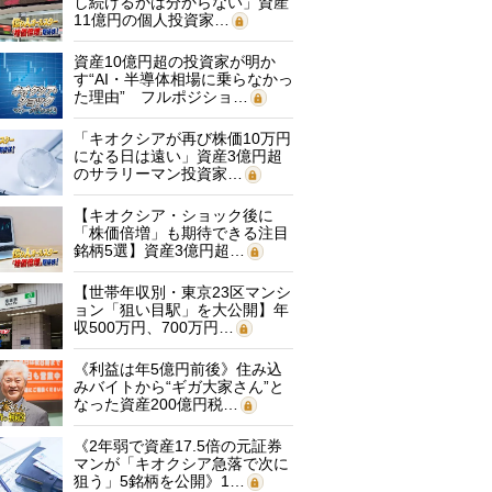
し続けるかは分からない」資産
11億円の個人投資家…
資産10億円超の投資家が明か
す“AI・半導体相場に乗らなかっ
た理由” フルポジショ…
「キオクシアが再び株価10万円
になる日は遠い」資産3億円超
のサラリーマン投資家…
【キオクシア・ショック後に
「株価倍増」も期待できる注目
銘柄5選】資産3億円超…
【世帯年収別・東京23区マンシ
ョン「狙い目駅」を大公開】年
収500万円、700万円…
《利益は年5億円前後》住み込
みバイトから“ギガ大家さん”と
なった資産200億円税…
《2年弱で資産17.5倍の元証券
マンが「キオクシア急落で次に
狙う」5銘柄を公開》1…