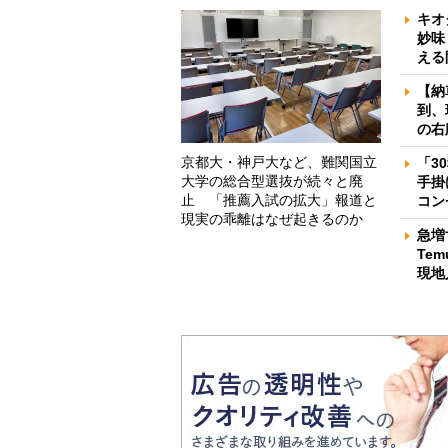
キオ
妙味
える
【納
到、
の右
京都大・神戸大など、難関国立
「3
大学の総合型選抜が続々と廃
手掛
止 「推薦入試の拡大」報道と
コン
現実の乖離はなぜ起きるのか
急増
Te
現地