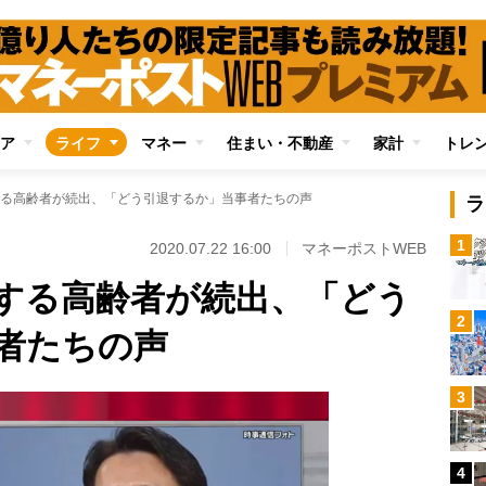
ア
ライフ
マネー
住まい・不動産
家計
トレ
る高齢者が続出、「どう引退するか」当事者たちの声
ラ
1
2020.07.22 16:00
マネーポストWEB
する高齢者が続出、「どう
2
者たちの声
3
4