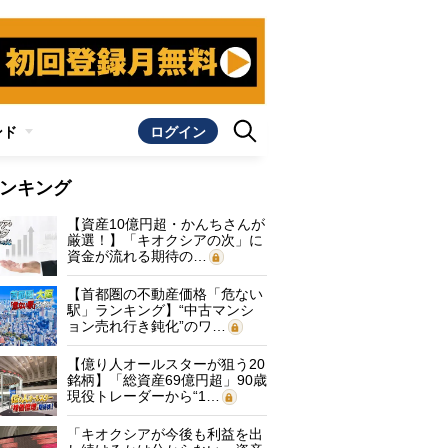
ンド
ログイン
ンキング
【資産10億円超・かんちさんが
厳選！】「キオクシアの次」に
資金が流れる期待の…
【首都圏の不動産価格「危ない
駅」ランキング】“中古マンシ
ョン売れ行き鈍化”のワ…
【億り人オールスターが狙う20
銘柄】「総資産69億円超」90歳
現役トレーダーから“1…
「キオクシアが今後も利益を出