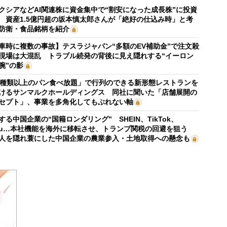
クシアなどAI関連株に資金集中で“割安になった成長株”に投資
 資産1.5億円超の坂本慎太郎さんが「絶好の仕込み時」と考
防衛・食品銘柄を紹介
車時に複数の事故】テスラジャパン“多額のEV補助金”で注文殺
現場は大混乱 トラブル続発の背後に見え隠れする“イーロン
腕”の影
0種類以上のパン食べ放題」で行列のできる新形態レストランを
けるサンマルクホールディングス 同社に聞いた「店舗展開の
セプト」、事業を多角化してもぶれない軸
する中国企業の“国籍ロンダリング” SHEIN、TikTok、
mu…本社機能を海外に移転させ、トランプ関税の回避を狙う
人を隠れ蓑にした中国企業の農業参入・土地取得への懸念も