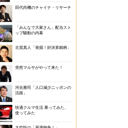
田代尚機のチャイナ・リサーチ
「みんなで大家さん」配当スト
ップ騒動の内幕
古賀真人「発掘！好決算銘柄」
突然マルサがやって来た！
河合雅司「人口減少ニッポンの
活路」
快適クルマ生活 乗ってみた、
使ってみた
大竹聡の「昼酒御免！」