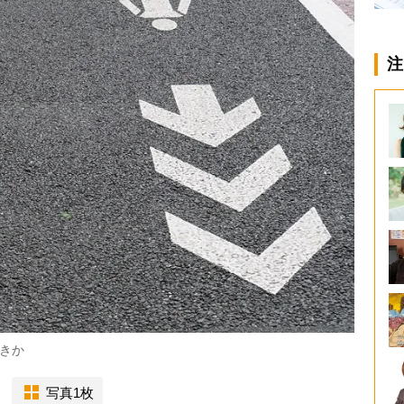
注
きか
写真1枚