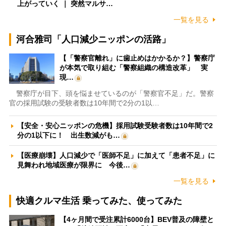
上がっていく ｜ 突然マルサ…
一覧を見る
河合雅司「人口減少ニッポンの活路」
【「警察官離れ」に歯止めはかかるか？】警察庁
が本気で取り組む「警察組織の構造改革」 実
現…
警察庁が目下、頭を悩ませているのが「警察官不足」だ。警察
官の採用試験の受験者数は10年間で2分の1以…
【安全・安心ニッポンの危機】採用試験受験者数は10年間で2
分の1以下に！ 出生数減がも…
【医療崩壊】人口減少で「医師不足」に加えて「患者不足」に
見舞われ地域医療が限界に 今後…
一覧を見る
快適クルマ生活 乗ってみた、使ってみた
【4ヶ月間で受注累計6000台】BEV普及の障壁と