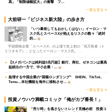
高」「制限値幅拡大」の衝撃 フ…
一覧を見る
大前研一「ビジネス新大陸」の歩き方
「いつ暴発してもおかしくはない」イーロン・マ
スク氏とスペースXが抱えるリスクの数々「絶対
的…
宇宙開発企業「スペースX」の上場で史上初の「兆万長者（ト
リリオネア）」となったイーロン・マスク氏。…
【3メガバンクは純利益5兆円超】銀行、商社、ゼネコンは最高
益続出の一方で、中小企業・…
急増する中国企業の“国籍ロンダリング” SHEIN、TikTok、
Temu…本社機能を海外に移転させ…
一覧を見る
投資ノウハウ満載コミック「俺がカブ番長！」
「売り時」を逃さないトレンド見極め術 投資コ