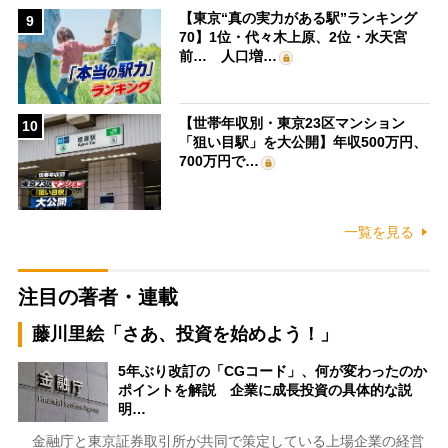
【東京“真の実力がある駅”ランキング
9
70】1位・代々木上原、2位・水天宮
前… 人口増…
【世帯年収別・東京23区マンション
10
「狙い目駅」を大公開】年収500万円、
700万円で…
一覧を見る
注目の著者・連載
藤川里絵「さあ、投資を始めよう！」
5年ぶり改訂の「CGコード」、何が変わったのか
ポイントを解説 企業に成長投資の具体的な説
明…
金融庁と東京証券取引所が共同で策定している上場企業の経営