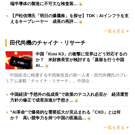
端半導体の製造に不可欠な検査装…
【戸松信博氏「明日の爆騰株」を探せ】TDK：AIインフラを支
えるキープレーヤー 成長の再評…
一覧を見る
田代尚機のチャイナ・リサーチ
中国「Kimi K3」の衝撃に世界はどう対応するの
か？ 米財務長官が検討する「蒸留を行う中国
AI…
中国経済に精通する中国株投資の第一人者・田代尚機氏のプレ
ミアム連載「チャイナ・リサーチ」。中国企…
中国経済“予想外の低成長”で政策のテコ入れ必至か 経済運営
方針の修正で成長加速が予想さ…
“AI革命”で爆発的な需要拡大が見込まれる「CXO」とは何
か？ 高い競争力を持つ中国の医薬品…
一覧を見る