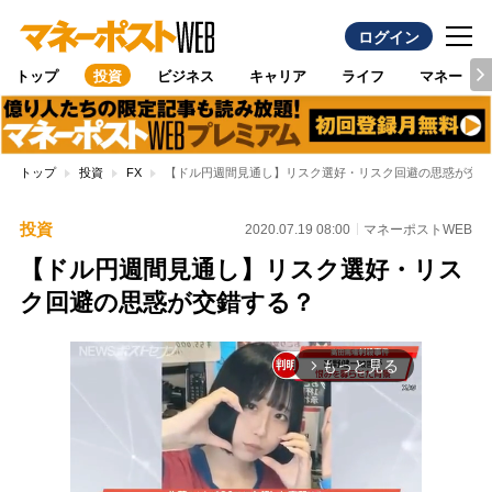
ログイン
トップ
投資
ビジネス
キャリア
ライフ
マネー
トップ
投資
FX
【ドル円週間見通し】リスク選好・リスク回避の思惑が交錯
投資
2020.07.19 08:00
マネーポストWEB
【ドル円週間見通し】リスク選好・リス
ク回避の思惑が交錯する？
もっと見る
arrow_forward_ios