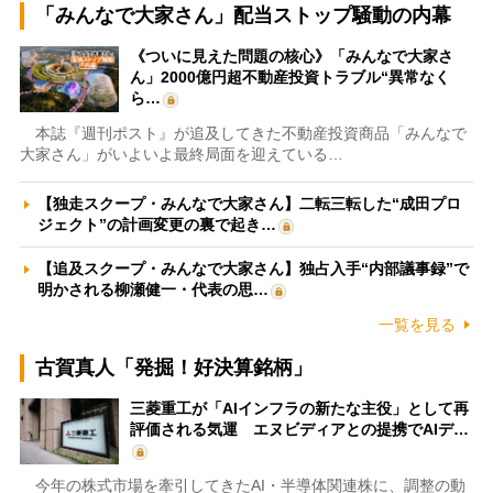
「みんなで大家さん」配当ストップ騒動の内幕
《ついに見えた問題の核心》「みんなで大家さ
ん」2000億円超不動産投資トラブル“異常なく
ら…
本誌『週刊ポスト』が追及してきた不動産投資商品「みんなで
大家さん」がいよいよ最終局面を迎えている…
【独走スクープ・みんなで大家さん】二転三転した“成田プロ
ジェクト”の計画変更の裏で起き…
【追及スクープ・みんなで大家さん】独占入手“内部議事録”で
明かされる柳瀬健一・代表の思…
一覧を見る
古賀真人「発掘！好決算銘柄」
三菱重工が「AIインフラの新たな主役」として再
評価される気運 エヌビディアとの提携でAIデ…
今年の株式市場を牽引してきたAI・半導体関連株に、調整の動