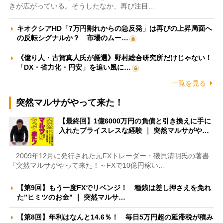
きが広がっている。そうしたなか、再び注目…
キオクシアHD「7万円割れからの急反発」は再びの上昇局面へ
の反転シグナルか？ 市場のムー…
《億り人・古賀真人氏が厳選》野村総合研究所だけじゃない！
「DX・省力化・円安」を追い風に…
一覧を見る
突然マルサがやって来た！
【最終回】1億6000万円の負債と引き換えに手に
入れたプライスレスな経験 ｜ 突然マルサがや…
2009年12月に発行された元FXトレーダー・磯貝清明氏の著書
『突然マルサがやって来た！～FXで10億円稼い…
【第9回】もう一度FXでリベンジ！ 種銭は差し押さえを免れ
た”ヒミツのお金” ｜ 突然マルサ…
【第8回】年利はなんと14.6％！ 毎日5万円超の延滞税が積み