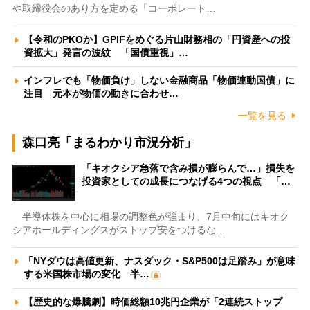
や取締役会のあり方を定める「コーポレート…
【令和のPKOか】GPIFをめぐる片山財務相の「円資産への投
資拡大」発言の波紋 「国債重視」…
インフレでも「物価負け」しない金融商品「物価連動国債」に
注目 元本が物価の動きに合わせ…
一覧を見る
森口亮「まるわかり市況分析」
「キオクシア急落で含み損が膨らんで…」損失を
投資家としての成長につなげる4つの視点 「…
半導体株を中心に相場の調整色が強まり、7月中旬にはキオク
シアホールディングスがストップ安をつけるな…
「NYダウは高値更新、ナスダック・S&P500は足踏み」が意味
する米国株市場の変化 半…
【歴史的な爆騰劇】時価総額10兆円企業が「2連続ストップ