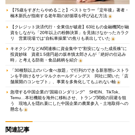
【75歳をすぎたらやめること】ベストセラー『定年後』著者・
楠木新氏が指南する老年期の好循環を呼び込む方法
【クレジット決済代行・全東信が破産】63社もの金融機関が融
資をしながら「20年以上の粉飾決算」を見抜けなかったカラク
リ 営業現場では“自転車操業”の焦りも表出していた
キオクシアなどAI関連株に資金集中で“割安になった成長株”に
投資妙味 資産1.5億円超の坂本慎太郎さんが「絶好の仕込み
時」と考える防衛・食品銘柄を紹介
「30種類以上のパン食べ放題」で行列のできる新形態レストラ
ンを手掛けるサンマルクホールディングス 同社に聞いた「店
舗展開のコンセプト」、事業を多角化してもぶれない軸
急増する中国企業の“国籍ロンダリング” SHEIN、TikTok、
Temu…本社機能を海外に移転させ、トランプ関税の回避を狙
う 現地人を隠れ蓑にした中国企業の農業参入・土地取得への
懸念も
関連記事