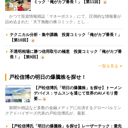
ミック「俺がカブ番長！」【第11回】
かつて投資情報雑誌「マネーポスト」にて、圧倒的な情報量が
詰め込まれた「天下無敵の株コミック」とし…
テクニカル分析・集中講義 投資コミック「俺がカブ番長！」
【第10回】
不透明相場に勝つ信用取引の極意 投資コミック「俺がカブ番
長！」【第9回】
一覧を見る
戸松信博の明日の爆騰株を探せ！
【戸松信博氏「明日の爆騰株」を探せ】トーメン
デバイス：サムスンを通じて世界のAIメモリ需
要…
新聞や雑誌など多数の金融メディアに出演するグローバルリン
クアドバイザーズ代表の戸松信博氏が、最新…
【戸松信博氏「明日の爆騰株」を探せ】レーザーテック：最先