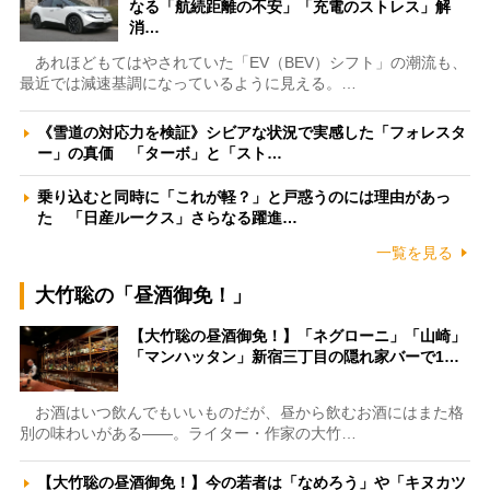
なる「航続距離の不安」「充電のストレス」解
消…
あれほどもてはやされていた「EV（BEV）シフト」の潮流も、
最近では減速基調になっているように見える。…
《雪道の対応力を検証》シビアな状況で実感した「フォレスタ
ー」の真価 「ターボ」と「スト…
乗り込むと同時に「これが軽？」と戸惑うのには理由があっ
た 「日産ルークス」さらなる躍進…
一覧を見る
大竹聡の「昼酒御免！」
【大竹聡の昼酒御免！】「ネグローニ」「山崎」
「マンハッタン」新宿三丁目の隠れ家バーで1…
お酒はいつ飲んでもいいものだが、昼から飲むお酒にはまた格
別の味わいがある――。ライター・作家の大竹…
【大竹聡の昼酒御免！】今の若者は「なめろう」や「キヌカツ