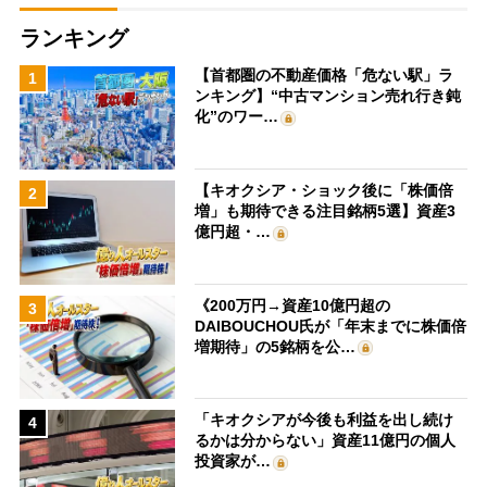
ランキング
【首都圏の不動産価格「危ない駅」ラ
1
ンキング】“中古マンション売れ行き鈍
化”のワー…
【キオクシア・ショック後に「株価倍
2
増」も期待できる注目銘柄5選】資産3
億円超・…
《200万円→資産10億円超の
3
DAIBOUCHOU氏が「年末までに株価倍
増期待」の5銘柄を公…
「キオクシアが今後も利益を出し続け
4
るかは分からない」資産11億円の個人
投資家が…