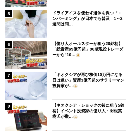
ドライアイスを使わず遺体を保つ「エ
5
ンバーミング」が日本でも普及 1～2
週間は問…
【億り人オールスターが狙う20銘柄】
6
「総資産69億円超」90歳現役トレーダ
ーから“10…
「キオクシアが再び株価10万円になる
7
日は遠い」資産3億円超のサラリーマン
投資家が…
【キオクシア・ショックの後に狙う5銘
8
柄】イベント投資家の億り人・羽根英
樹氏が厳…