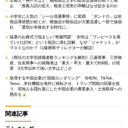
京都大・神戸大など、難関国立大学の総合型選抜が続々と廃
止 「推薦入試の拡大」報道と現実の乖離はなぜ起きるのか
小学生に人気の「シール流通事情」に変調 「ボンドロ」は依
然品薄状態が続くが、模倣品や類似品が大量流通し一部で値崩
れ 「選別が本格化する時代に」
猛暑のお葬式で悩ましい“喪服問題” 女性は「ワンピースを着
ていけばOK」という俗説に潜む誤解、なぜ「ジャケット」が
マストなのか？《1級葬祭ディレクターが解説》
《商社の大学別就職者数ランキングを解剖》三菱商事、三井物
産、住友商事への就職者は「東大・早大・慶大で約6割」の現
実 3大学以外で強い大学はどこか
急増する中国企業の“国籍ロンダリング” SHEIN、TikTok、
Temu…本社機能を海外に移転させ、トランプ関税の回避を狙
う 現地人を隠れ蓑にした中国企業の農業参入・土地取得への
懸念も
関連記事