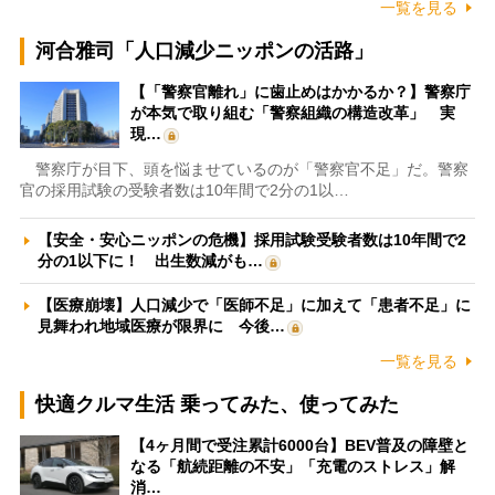
一覧を見る
河合雅司「人口減少ニッポンの活路」
【「警察官離れ」に歯止めはかかるか？】警察庁
が本気で取り組む「警察組織の構造改革」 実
現…
警察庁が目下、頭を悩ませているのが「警察官不足」だ。警察
官の採用試験の受験者数は10年間で2分の1以…
【安全・安心ニッポンの危機】採用試験受験者数は10年間で2
分の1以下に！ 出生数減がも…
【医療崩壊】人口減少で「医師不足」に加えて「患者不足」に
見舞われ地域医療が限界に 今後…
一覧を見る
快適クルマ生活 乗ってみた、使ってみた
【4ヶ月間で受注累計6000台】BEV普及の障壁と
なる「航続距離の不安」「充電のストレス」解
消…