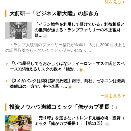
一覧を見る
大前研一「ビジネス新大陸」の歩き方
「イラン戦争を利用して儲けている」利益相反と
の批判が強まるトランプファミリーの不正蓄財
疑…
トランプ大統領のファミリー信託が今年1～3月に3000回以上も
の証券取引を行っていたことが明らかになり…
「いつ暴発してもおかしくはない」イーロン・マスク氏とスペ
ースXが抱えるリスクの数々「絶対…
【3メガバンクは純利益5兆円超】銀行、商社、ゼネコンは最高
益続出の一方で、中小企業・…
一覧を見る
投資ノウハウ満載コミック「俺がカブ番長！」
「売り時」を逃さないトレンド見極め術 投資コ
ミック「俺がカブ番長！」【第11回】