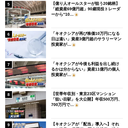
【億り人オールスターが狙う20銘柄】
5
「総資産69億円超」90歳現役トレーダ
ーから“10…
「キオクシアが再び株価10万円になる
6
日は遠い」資産3億円超のサラリーマン
投資家が…
「キオクシアが今後も利益を出し続け
7
るかは分からない」資産11億円の個人
投資家が…
【世帯年収別・東京23区マンション
8
「狙い目駅」を大公開】年収500万円、
700万円で…
【キオクシアが「配当」導入へ】それ
9