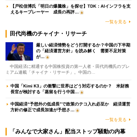
【戸松信博氏「明日の爆騰株」を探せ】TDK：AIインフラを支
えるキープレーヤー 成長の再評…
一覧を見る
田代尚機のチャイナ・リサーチ
厳しい経済情勢をどう打開するか？中国の下半期
の「経済運営方針」を読み解く 需要不足対策
が…
中国経済に精通する中国株投資の第一人者・田代尚機氏のプレ
ミアム連載「チャイナ・リサーチ」。中国の…
中国「Kimi K3」の衝撃に世界はどう対応するのか？ 米財務
長官が検討する「蒸留を行う中国…
中国経済“予想外の低成長”で政策のテコ入れ必至か 経済運営
方針の修正で成長加速が予想さ…
一覧を見る
「みんなで大家さん」配当ストップ騒動の内幕