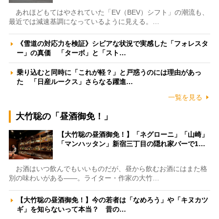
あれほどもてはやされていた「EV（BEV）シフト」の潮流も、
最近では減速基調になっているように見える。…
《雪道の対応力を検証》シビアな状況で実感した「フォレスタ
ー」の真価 「ターボ」と「スト…
乗り込むと同時に「これが軽？」と戸惑うのには理由があっ
た 「日産ルークス」さらなる躍進…
一覧を見る
大竹聡の「昼酒御免！」
【大竹聡の昼酒御免！】「ネグローニ」「山崎」
「マンハッタン」新宿三丁目の隠れ家バーで1…
お酒はいつ飲んでもいいものだが、昼から飲むお酒にはまた格
別の味わいがある――。ライター・作家の大竹…
【大竹聡の昼酒御免！】今の若者は「なめろう」や「キヌカツ
ギ」を知らないって本当？ 昔の…