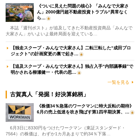
《ついに見えた問題の核心》「みんなで大家さ
ん」2000億円超不動産投資トラブル“異常なく
ら…
本誌『週刊ポスト』が追及してきた不動産投資商品「みんなで
大家さん」がいよいよ最終局面を迎えている…
【独走スクープ・みんなで大家さん】二転三転した“成田プロ
ジェクト”の計画変更の裏で起き…
【追及スクープ・みんなで大家さん】独占入手“内部議事録”で
明かされる柳瀬健一・代表の思…
一覧を見る
古賀真人「発掘！好決算銘柄」
《株価34％急落のワークマンに特大反転の期待》
6月の売上低迷を吹き飛ばす第1四半期決算、…
6月3日に8330円をつけたワークマン（東証スタンダード・
7564）の株価は、わずか1カ月あまりで約34％下落…