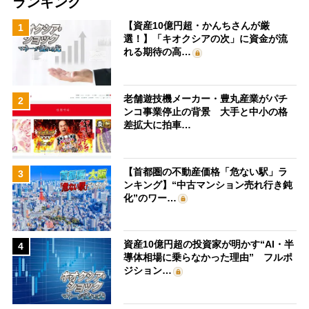
ランキング
【資産10億円超・かんちさんが厳
1
選！】「キオクシアの次」に資金が流
れる期待の高…
老舗遊技機メーカー・豊丸産業がパチ
2
ンコ事業停止の背景 大手と中小の格
差拡大に拍車…
【首都圏の不動産価格「危ない駅」ラ
3
ンキング】“中古マンション売れ行き鈍
化”のワー…
資産10億円超の投資家が明かす“AI・半
4
導体相場に乗らなかった理由” フルポ
ジション…