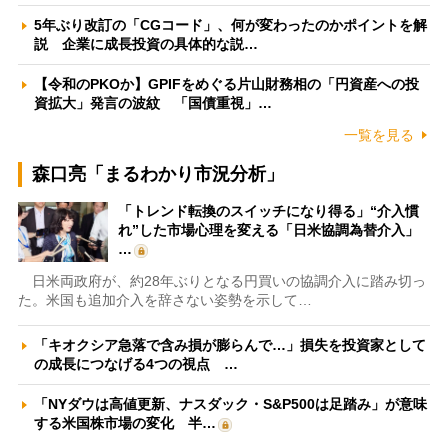
5年ぶり改訂の「CGコード」、何が変わったのかポイントを解
説 企業に成長投資の具体的な説…
【令和のPKOか】GPIFをめぐる片山財務相の「円資産への投
資拡大」発言の波紋 「国債重視」…
一覧を見る
森口亮「まるわかり市況分析」
「トレンド転換のスイッチになり得る」“介入慣
れ”した市場心理を変える「日米協調為替介入」
…
日米両政府が、約28年ぶりとなる円買いの協調介入に踏み切っ
た。米国も追加介入を辞さない姿勢を示して…
「キオクシア急落で含み損が膨らんで…」損失を投資家として
の成長につなげる4つの視点 …
「NYダウは高値更新、ナスダック・S&P500は足踏み」が意味
する米国株市場の変化 半…