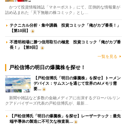
かつて投資情報雑誌「マネーポスト」にて、圧倒的な情報量が
詰め込まれた「天下無敵の株コミック」とし…
テクニカル分析・集中講義 投資コミック「俺がカブ番長！」
【第10回】
不透明相場に勝つ信用取引の極意 投資コミック「俺がカブ番
長！」【第9回】
一覧を見る
戸松信博の明日の爆騰株を探せ！
【戸松信博氏「明日の爆騰株」を探せ】トーメン
デバイス：サムスンを通じて世界のAIメモリ需
要…
新聞や雑誌など多数の金融メディアに出演するグローバルリン
クアドバイザーズ代表の戸松信博氏が、最新…
【戸松信博氏「明日の爆騰株」を探せ】レーザーテック：最先
端半導体の製造に不可欠な検査装…