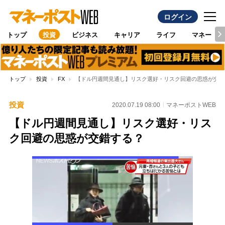
ログイン
トップ
投資
ビジネス
キャリア
ライフ
マネー
トップ
投資
FX
【ドル円週間見通し】リスク選好・リスク回避の思惑が交錯
投資
2020.07.19 08:00
マネーポストWEB
【ドル円週間見通し】リスク選好・リス
ク回避の思惑が交錯する？