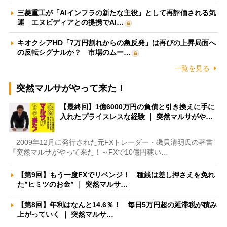
三菱重工が「AIインフラの新たな主役」として再評価される気
運 エヌビディアとの提携でAI…
キオクシアHD「7万円割れからの急反発」は再びの上昇局面へ
の反転シグナルか？ 市場のムー…
一覧を見る
突然マルサがやって来た！
【最終回】1億6000万円の負債と引き換えに手に
入れたプライスレスな経験 ｜ 突然マルサがや…
2009年12月に発行された元FXトレーダー・磯貝清明氏の著書
『突然マルサがやって来た！～FXで10億円稼い…
【第9回】もう一度FXでリベンジ！ 種銭は差し押さえを免れ
た”ヒミツのお金” ｜ 突然マルサ…
【第8回】年利はなんと14.6％！ 毎日5万円超の延滞税が積み
上がっていく ｜ 突然マルサ…