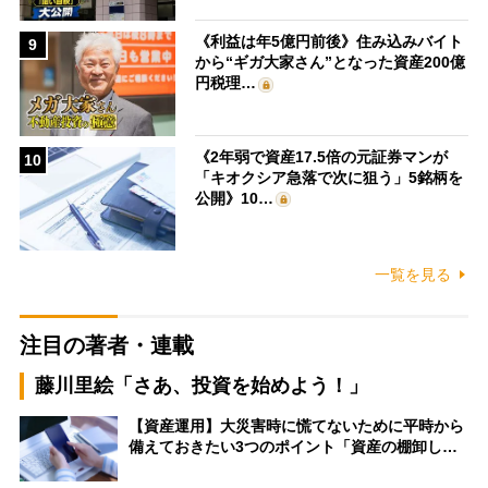
《利益は年5億円前後》住み込みバイト
9
から“ギガ大家さん”となった資産200億
円税理…
《2年弱で資産17.5倍の元証券マンが
10
「キオクシア急落で次に狙う」5銘柄を
公開》10…
一覧を見る
注目の著者・連載
藤川里絵「さあ、投資を始めよう！」
【資産運用】大災害時に慌てないために平時から
備えておきたい3つのポイント「資産の棚卸し…