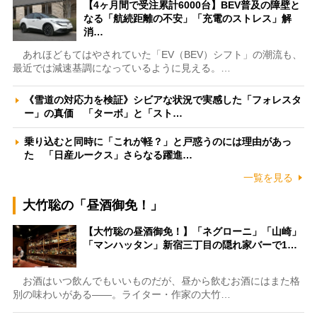
【4ヶ月間で受注累計6000台】BEV普及の障壁と
なる「航続距離の不安」「充電のストレス」解
消…
あれほどもてはやされていた「EV（BEV）シフト」の潮流も、
最近では減速基調になっているように見える。…
《雪道の対応力を検証》シビアな状況で実感した「フォレスタ
ー」の真価 「ターボ」と「スト…
乗り込むと同時に「これが軽？」と戸惑うのには理由があっ
た 「日産ルークス」さらなる躍進…
一覧を見る
大竹聡の「昼酒御免！」
【大竹聡の昼酒御免！】「ネグローニ」「山崎」
「マンハッタン」新宿三丁目の隠れ家バーで1…
お酒はいつ飲んでもいいものだが、昼から飲むお酒にはまた格
別の味わいがある――。ライター・作家の大竹…