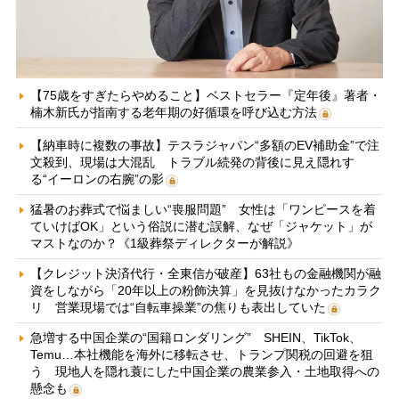
【75歳をすぎたらやめること】ベストセラー『定年後』著者・
楠木新氏が指南する老年期の好循環を呼び込む方法
【納車時に複数の事故】テスラジャパン“多額のEV補助金”で注
文殺到、現場は大混乱 トラブル続発の背後に見え隠れす
る“イーロンの右腕”の影
猛暑のお葬式で悩ましい“喪服問題” 女性は「ワンピースを着
ていけばOK」という俗説に潜む誤解、なぜ「ジャケット」が
マストなのか？《1級葬祭ディレクターが解説》
【クレジット決済代行・全東信が破産】63社もの金融機関が融
資をしながら「20年以上の粉飾決算」を見抜けなかったカラク
リ 営業現場では“自転車操業”の焦りも表出していた
急増する中国企業の“国籍ロンダリング” SHEIN、TikTok、
Temu…本社機能を海外に移転させ、トランプ関税の回避を狙
う 現地人を隠れ蓑にした中国企業の農業参入・土地取得への
懸念も