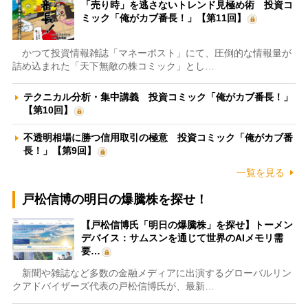
「売り時」を逃さないトレンド見極め術 投資コ
ミック「俺がカブ番長！」【第11回】
かつて投資情報雑誌「マネーポスト」にて、圧倒的な情報量が
詰め込まれた「天下無敵の株コミック」とし…
テクニカル分析・集中講義 投資コミック「俺がカブ番長！」
【第10回】
不透明相場に勝つ信用取引の極意 投資コミック「俺がカブ番
長！」【第9回】
一覧を見る
戸松信博の明日の爆騰株を探せ！
【戸松信博氏「明日の爆騰株」を探せ】トーメン
デバイス：サムスンを通じて世界のAIメモリ需
要…
新聞や雑誌など多数の金融メディアに出演するグローバルリン
クアドバイザーズ代表の戸松信博氏が、最新…