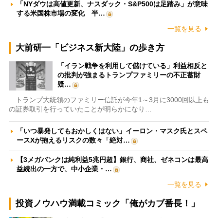
「NYダウは高値更新、ナスダック・S&P500は足踏み」が意味
する米国株市場の変化 半…
一覧を見る
大前研一「ビジネス新大陸」の歩き方
「イラン戦争を利用して儲けている」利益相反と
の批判が強まるトランプファミリーの不正蓄財
疑…
トランプ大統領のファミリー信託が今年1～3月に3000回以上も
の証券取引を行っていたことが明らかになり…
「いつ暴発してもおかしくはない」イーロン・マスク氏とスペ
ースXが抱えるリスクの数々「絶対…
【3メガバンクは純利益5兆円超】銀行、商社、ゼネコンは最高
益続出の一方で、中小企業・…
一覧を見る
投資ノウハウ満載コミック「俺がカブ番長！」