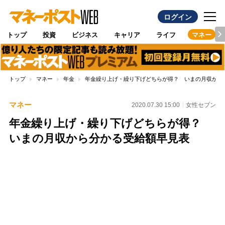
ログイン
トップ
投資
ビジネス
キャリア
ライフ
マネー
トップ
マネー
年金
年金繰り上げ・繰り下げどちらが得？ いまの月収から
マネー
2020.07.30 15:00
女性セブン
年金繰り上げ・繰り下げどちらが得？
いまの月収から分かる受給額早見表
Loaded
:
80.21%
/
Unmute