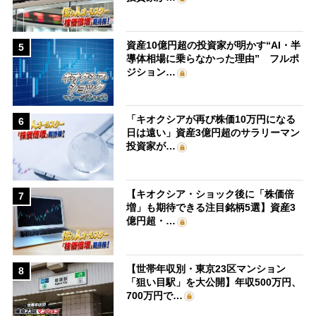
資産10億円超の投資家が明かす“AI・半
5
導体相場に乗らなかった理由” フルポ
ジション…
「キオクシアが再び株価10万円になる
6
日は遠い」資産3億円超のサラリーマン
投資家が…
【キオクシア・ショック後に「株価倍
7
増」も期待できる注目銘柄5選】資産3
億円超・…
【世帯年収別・東京23区マンション
8
「狙い目駅」を大公開】年収500万円、
700万円で…