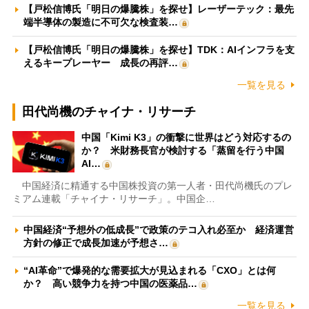
【戸松信博氏「明日の爆騰株」を探せ】レーザーテック：最先
端半導体の製造に不可欠な検査装…
【戸松信博氏「明日の爆騰株」を探せ】TDK：AIインフラを支
えるキープレーヤー 成長の再評…
一覧を見る
田代尚機のチャイナ・リサーチ
中国「Kimi K3」の衝撃に世界はどう対応するの
か？ 米財務長官が検討する「蒸留を行う中国
AI…
中国経済に精通する中国株投資の第一人者・田代尚機氏のプレ
ミアム連載「チャイナ・リサーチ」。中国企…
中国経済“予想外の低成長”で政策のテコ入れ必至か 経済運営
方針の修正で成長加速が予想さ…
“AI革命”で爆発的な需要拡大が見込まれる「CXO」とは何
か？ 高い競争力を持つ中国の医薬品…
一覧を見る