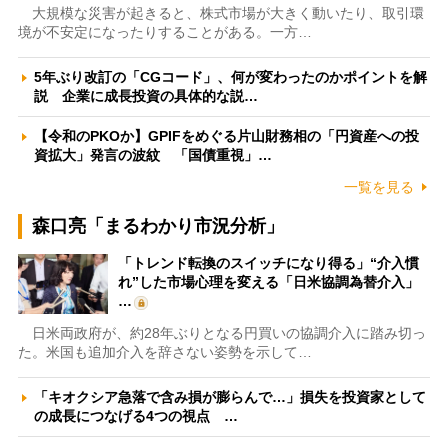
大規模な災害が起きると、株式市場が大きく動いたり、取引環
境が不安定になったりすることがある。一方…
5年ぶり改訂の「CGコード」、何が変わったのかポイントを解
説 企業に成長投資の具体的な説…
【令和のPKOか】GPIFをめぐる片山財務相の「円資産への投
資拡大」発言の波紋 「国債重視」…
一覧を見る
森口亮「まるわかり市況分析」
「トレンド転換のスイッチになり得る」“介入慣
れ”した市場心理を変える「日米協調為替介入」
…
日米両政府が、約28年ぶりとなる円買いの協調介入に踏み切っ
た。米国も追加介入を辞さない姿勢を示して…
「キオクシア急落で含み損が膨らんで…」損失を投資家として
の成長につなげる4つの視点 …