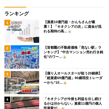
ランキング
【資産10億円超・かんちさんが厳
1
選！】「キオクシアの次」に資金が流
れる期待の高…
【首都圏の不動産価格「危ない駅」ラ
2
ンキング】“中古マンション売れ行き鈍
化”のワー…
【億り人オールスターが狙う20銘柄】
3
「総資産69億円超」90歳現役トレーダ
ーから“10…
「キオクシアが今後も利益を出し続け
4
るかは分からない」資産11億円の個人
投資家が…