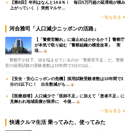
【第8回】年利はなんと14.6％！ 毎日5万円超の延滞税が積み
上がっていく ｜ 突然マルサ…
一覧を見る
河合雅司「人口減少ニッポンの活路」
【「警察官離れ」に歯止めはかかるか？】警察庁
が本気で取り組む「警察組織の構造改革」 実
現…
警察庁が目下、頭を悩ませているのが「警察官不足」だ。警察
官の採用試験の受験者数は10年間で2分の1以…
【安全・安心ニッポンの危機】採用試験受験者数は10年間で2
分の1以下に！ 出生数減がも…
【医療崩壊】人口減少で「医師不足」に加えて「患者不足」に
見舞われ地域医療が限界に 今後…
一覧を見る
快適クルマ生活 乗ってみた、使ってみた