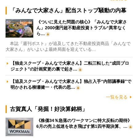
「みんなで大家さん」配当ストップ騒動の内幕
《ついに見えた問題の核心》「みんなで大家さ
ん」2000億円超不動産投資トラブル“異常なく
ら…
本誌『週刊ポスト』が追及してきた不動産投資商品「みんなで
大家さん」がいよいよ最終局面を迎えている…
【独走スクープ・みんなで大家さん】二転三転した“成田プロ
ジェクト”の計画変更の裏で起き…
【追及スクープ・みんなで大家さん】独占入手“内部議事録”で
明かされる柳瀬健一・代表の思…
一覧を見る
古賀真人「発掘！好決算銘柄」
《株価34％急落のワークマンに特大反転の期待》
6月の売上低迷を吹き飛ばす第1四半期決算、…