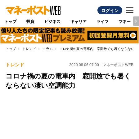
ログイン
トップ
投資
ビジネス
キャリア
ライフ
マネー
トップ
トレンド
コラム
コロナ禍の夏の電車内 窓開放でも暑くならない凄
トレンド
2020.08.06 07:00
マネーポストWEB
コロナ禍の夏の電車内 窓開放でも暑く
ならない凄い空調能力
Loaded
:
100.00%
/
Unmute