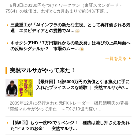
6月3日に8330円をつけたワークマン（東証スタンダード・
7564）の株価は、わずか1カ月あまりで約34％下落…
三菱重工が「AIインフラの新たな主役」として再評価される気
運 エヌビディアとの提携でAI…
キオクシアHD「7万円割れからの急反発」は再びの上昇局面へ
の反転シグナルか？ 市場のムー…
一覧を見る
突然マルサがやって来た！
【最終回】1億6000万円の負債と引き換えに手に
入れたプライスレスな経験 ｜ 突然マルサがや…
2009年12月に発行された元FXトレーダー・磯貝清明氏の著書
『突然マルサがやって来た！～FXで10億円稼い…
【第9回】もう一度FXでリベンジ！ 種銭は差し押さえを免れ
た”ヒミツのお金” ｜ 突然マルサ…