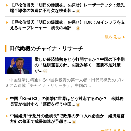
【戸松信博氏「明日の爆騰株」を探せ】レーザーテック：最先
端半導体の製造に不可欠な検査装…
【戸松信博氏「明日の爆騰株」を探せ】TDK：AIインフラを支
えるキープレーヤー 成長の再評…
一覧を見る
田代尚機のチャイナ・リサーチ
厳しい経済情勢をどう打開するか？中国の下半期
の「経済運営方針」を読み解く 需要不足対策
が…
中国経済に精通する中国株投資の第一人者・田代尚機氏のプレ
ミアム連載「チャイナ・リサーチ」。中国の…
中国「Kimi K3」の衝撃に世界はどう対応するのか？ 米財務
長官が検討する「蒸留を行う中国…
中国経済“予想外の低成長”で政策のテコ入れ必至か 経済運営
方針の修正で成長加速が予想さ…
一覧を見る