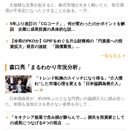
大規模な災害が起きると、株式市場が大きく動いたり、取引環
境が不安定になったりすることがある。一方…
5年ぶり改訂の「CGコード」、何が変わったのかポイントを解
説 企業に成長投資の具体的な説…
【令和のPKOか】GPIFをめぐる片山財務相の「円資産への投
資拡大」発言の波紋 「国債重視」…
一覧を見る
森口亮「まるわかり市況分析」
「トレンド転換のスイッチになり得る」“介入慣
れ”した市場心理を変える「日米協調為替介入」
…
日米両政府が、約28年ぶりとなる円買いの協調介入に踏み切っ
た。米国も追加介入を辞さない姿勢を示して…
「キオクシア急落で含み損が膨らんで…」損失を投資家として
の成長につなげる4つの視点 …