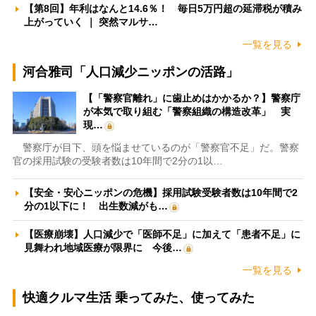
【第8回】年利はなんと14.6％！ 毎日5万円超の延滞税が積み
上がっていく ｜ 突然マルサ…
一覧を見る
河合雅司「人口減少ニッポンの活路」
【「警察官離れ」に歯止めはかかるか？】警察庁
が本気で取り組む「警察組織の構造改革」 実
現…
警察庁が目下、頭を悩ませているのが「警察官不足」だ。警察
官の採用試験の受験者数は10年間で2分の1以…
【安全・安心ニッポンの危機】採用試験受験者数は10年間で2
分の1以下に！ 出生数減がも…
【医療崩壊】人口減少で「医師不足」に加えて「患者不足」に
見舞われ地域医療が限界に 今後…
一覧を見る
快適クルマ生活 乗ってみた、使ってみた