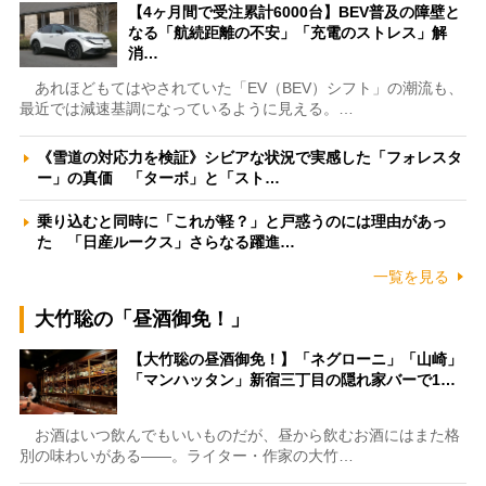
【4ヶ月間で受注累計6000台】BEV普及の障壁と
なる「航続距離の不安」「充電のストレス」解
消…
あれほどもてはやされていた「EV（BEV）シフト」の潮流も、
最近では減速基調になっているように見える。…
《雪道の対応力を検証》シビアな状況で実感した「フォレスタ
ー」の真価 「ターボ」と「スト…
乗り込むと同時に「これが軽？」と戸惑うのには理由があっ
た 「日産ルークス」さらなる躍進…
一覧を見る
大竹聡の「昼酒御免！」
【大竹聡の昼酒御免！】「ネグローニ」「山崎」
「マンハッタン」新宿三丁目の隠れ家バーで1…
お酒はいつ飲んでもいいものだが、昼から飲むお酒にはまた格
別の味わいがある――。ライター・作家の大竹…