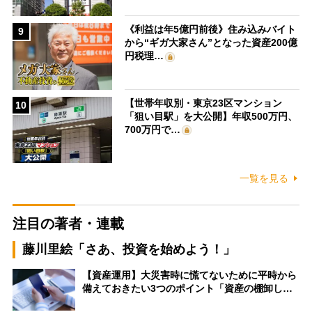
《利益は年5億円前後》住み込みバイト
9
から“ギガ大家さん”となった資産200億
円税理…
【世帯年収別・東京23区マンション
10
「狙い目駅」を大公開】年収500万円、
700万円で…
一覧を見る
注目の著者・連載
藤川里絵「さあ、投資を始めよう！」
【資産運用】大災害時に慌てないために平時から
備えておきたい3つのポイント「資産の棚卸し…