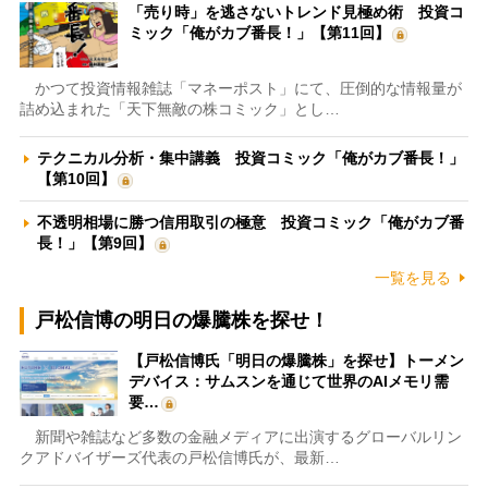
「売り時」を逃さないトレンド見極め術 投資コ
ミック「俺がカブ番長！」【第11回】
かつて投資情報雑誌「マネーポスト」にて、圧倒的な情報量が
詰め込まれた「天下無敵の株コミック」とし…
テクニカル分析・集中講義 投資コミック「俺がカブ番長！」
【第10回】
不透明相場に勝つ信用取引の極意 投資コミック「俺がカブ番
長！」【第9回】
一覧を見る
戸松信博の明日の爆騰株を探せ！
【戸松信博氏「明日の爆騰株」を探せ】トーメン
デバイス：サムスンを通じて世界のAIメモリ需
要…
新聞や雑誌など多数の金融メディアに出演するグローバルリン
クアドバイザーズ代表の戸松信博氏が、最新…