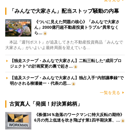
「みんなで大家さん」配当ストップ騒動の内幕
《ついに見えた問題の核心》「みんなで大家さ
ん」2000億円超不動産投資トラブル“異常なく
ら…
本誌『週刊ポスト』が追及してきた不動産投資商品「みんなで
大家さん」がいよいよ最終局面を迎えている…
【独走スクープ・みんなで大家さん】二転三転した“成田プロ
ジェクト”の計画変更の裏で起き…
【追及スクープ・みんなで大家さん】独占入手“内部議事録”で
明かされる柳瀬健一・代表の思…
一覧を見る
古賀真人「発掘！好決算銘柄」
《株価34％急落のワークマンに特大反転の期待》
6月の売上低迷を吹き飛ばす第1四半期決算、…