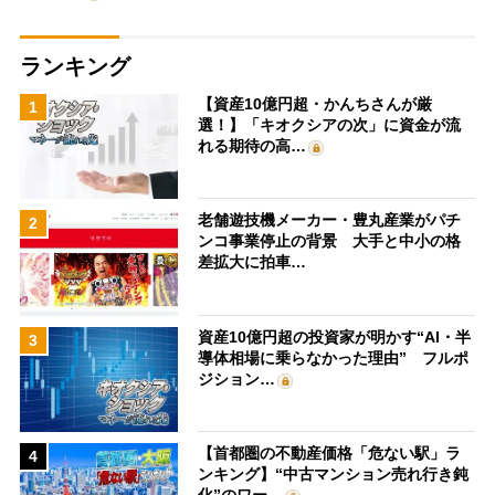
ランキング
【資産10億円超・かんちさんが厳
1
選！】「キオクシアの次」に資金が流
れる期待の高…
老舗遊技機メーカー・豊丸産業がパチ
2
ンコ事業停止の背景 大手と中小の格
差拡大に拍車…
資産10億円超の投資家が明かす“AI・半
3
導体相場に乗らなかった理由” フルポ
ジション…
【首都圏の不動産価格「危ない駅」ラ
4
ンキング】“中古マンション売れ行き鈍