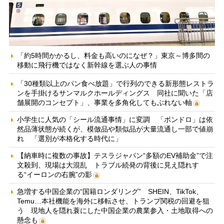
「約5時間かかるし、料金も高いのになぜ？」東京～博多間の
移動に飛行機ではなく新幹線を選ぶ人の事情
「30種類以上のパン食べ放題」で行列のできる新形態レストラ
ンを手掛けるサンマルクホールディングス 同社に聞いた「店
舗展開のコンセプト」、事業を多角化してもぶれない軸
小学生に人気の「シール流通事情」に変調 「ボンドロ」は依
然品薄状態が続くが、模倣品や類似品が大量流通し一部で値崩
れ 「選別が本格化する時代に」
【納車時に複数の事故】テスラジャパン“多額のEV補助金”で注
文殺到、現場は大混乱 トラブル続発の背後に見え隠れす
る“イーロンの右腕”の影
急増する中国企業の“国籍ロンダリング” SHEIN、TikTok、
Temu…本社機能を海外に移転させ、トランプ関税の回避を狙
う 現地人を隠れ蓑にした中国企業の農業参入・土地取得への
懸念も