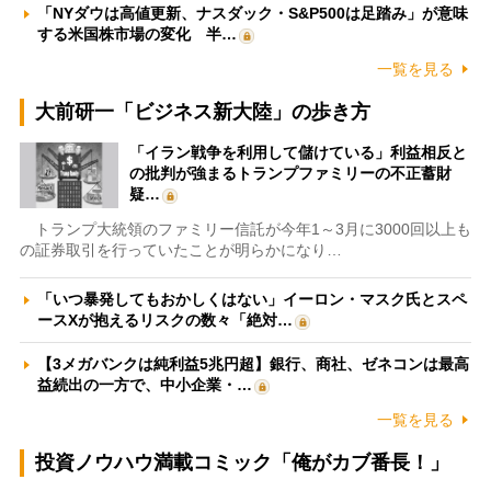
「NYダウは高値更新、ナスダック・S&P500は足踏み」が意味
する米国株市場の変化 半…
一覧を見る
大前研一「ビジネス新大陸」の歩き方
「イラン戦争を利用して儲けている」利益相反と
の批判が強まるトランプファミリーの不正蓄財
疑…
トランプ大統領のファミリー信託が今年1～3月に3000回以上も
の証券取引を行っていたことが明らかになり…
「いつ暴発してもおかしくはない」イーロン・マスク氏とスペ
ースXが抱えるリスクの数々「絶対…
【3メガバンクは純利益5兆円超】銀行、商社、ゼネコンは最高
益続出の一方で、中小企業・…
一覧を見る
投資ノウハウ満載コミック「俺がカブ番長！」