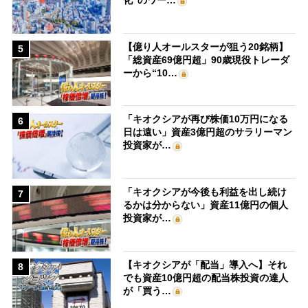
化”のワー…
【億り人オールスターが狙う20銘柄】
5
「総資産69億円超」90歳現役トレーダ
ーから“10…
「キオクシアが再び株価10万円になる
6
日は遠い」資産3億円超のサラリーマン
投資家が…
「キオクシアが今後も利益を出し続け
7
るかは分からない」資産11億円の個人
投資家が…
【キオクシアが「配当」導入へ】それ
8
でも資産10億円超の配当株投資の達人
が「買う…