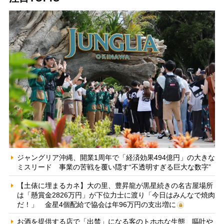
ジャングリア沖縄、開業1周年で「経済効果494億円」の大きな
ミスリード 事業の苦戦を覆い隠す“不透明すぎる巨大な数字”
【土俵に埋まるカネ】大の里、豊昇龍が黒星続きの名古屋場所
は「懸賞金2826万円」が下位力士に渡り「今日はみんなで焼肉
だ！」 金星4個配給で協会は年96万円の支出増に
お酒を提供する店で「出禁」になる客のトホホな生態 嘔吐や