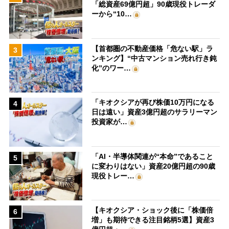
「総資産69億円超」90歳現役トレーダ
ーから“10…
【首都圏の不動産価格「危ない駅」ラ
3
ンキング】“中古マンション売れ行き鈍
化”のワー…
「キオクシアが再び株価10万円になる
4
日は遠い」資産3億円超のサラリーマン
投資家が…
「AI・半導体関連が“本命”であること
5
に変わりはない」資産20億円超の90歳
現役トレー…
【キオクシア・ショック後に「株価倍
6
増」も期待できる注目銘柄5選】資産3