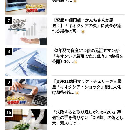
億円超・…
【資産10億円超・かんちさんが厳
7
選！】「キオクシアの次」に資金が流
れる期待の高…
《2年弱で資産17.5倍の元証券マンが
8
「キオクシア急落で次に狙う」5銘柄を
公開》10…
【資産11億円マック・チェリーさん厳
9
選「キオクシア・ショック」後に大化
け期待4銘…
「失敗すると取り返しがつかない」葬
10
儀社の手を借りない「DIY葬」の落とし
穴 素人には…