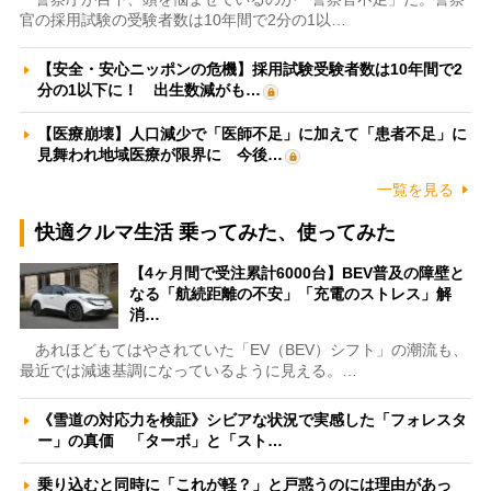
官の採用試験の受験者数は10年間で2分の1以…
【安全・安心ニッポンの危機】採用試験受験者数は10年間で2
分の1以下に！ 出生数減がも…
【医療崩壊】人口減少で「医師不足」に加えて「患者不足」に
見舞われ地域医療が限界に 今後…
一覧を見る
快適クルマ生活 乗ってみた、使ってみた
【4ヶ月間で受注累計6000台】BEV普及の障壁と
なる「航続距離の不安」「充電のストレス」解
消…
あれほどもてはやされていた「EV（BEV）シフト」の潮流も、
最近では減速基調になっているように見える。…
《雪道の対応力を検証》シビアな状況で実感した「フォレスタ
ー」の真価 「ターボ」と「スト…
乗り込むと同時に「これが軽？」と戸惑うのには理由があっ