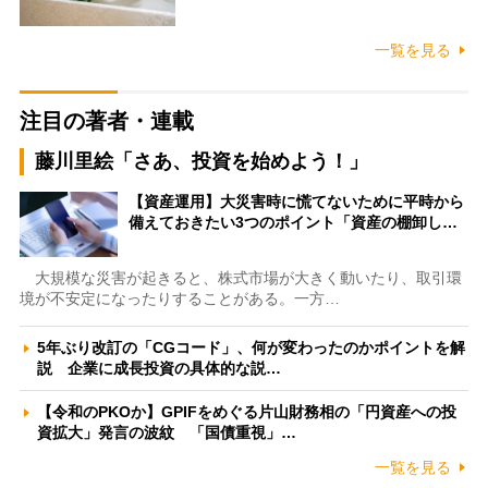
一覧を見る
注目の著者・連載
藤川里絵「さあ、投資を始めよう！」
【資産運用】大災害時に慌てないために平時から
備えておきたい3つのポイント「資産の棚卸し…
大規模な災害が起きると、株式市場が大きく動いたり、取引環
境が不安定になったりすることがある。一方…
5年ぶり改訂の「CGコード」、何が変わったのかポイントを解
説 企業に成長投資の具体的な説…
【令和のPKOか】GPIFをめぐる片山財務相の「円資産への投
資拡大」発言の波紋 「国債重視」…
一覧を見る