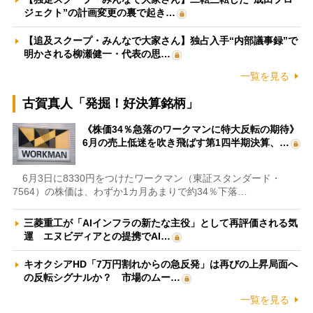
ジェクト”の計画変更の裏で起き…
【追及スクープ・みんなで大家さん】独占入手“内部議事録”で
明かされる柳瀬健一・代表の思…
一覧を見る
古賀真人「発掘！好決算銘柄」
《株価34％急落のワークマンに特大反転の期待》
6月の売上低迷を吹き飛ばす第1四半期決算、…
6月3日に8330円をつけたワークマン（東証スタンダード・
7564）の株価は、わずか1カ月あまりで約34％下落…
三菱重工が「AIインフラの新たな主役」として再評価される気
運 エヌビディアとの提携でAI…
キオクシアHD「7万円割れからの急反発」は再びの上昇局面へ
の反転シグナルか？ 市場のムー…
一覧を見る