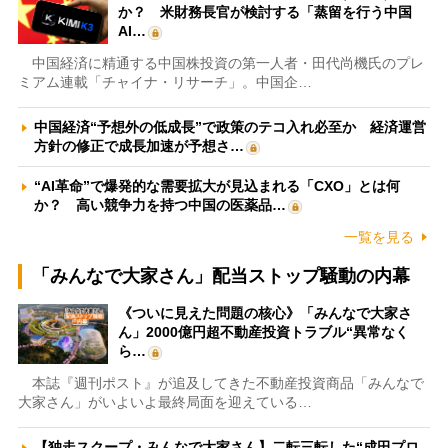
か？ 米財務長官が検討する「蒸留を行う中国
AI…
中国経済に精通する中国株投資の第一人者・田代尚機氏のプレ
ミアム連載「チャイナ・リサーチ」。中国企…
中国経済“予想外の低成長”で政策のテコ入れ必至か 経済運営
方針の修正で成長加速が予想さ…
“AI革命”で爆発的な需要拡大が見込まれる「CXO」とは何
か？ 高い競争力を持つ中国の医薬品…
一覧を見る
「みんなで大家さん」配当ストップ騒動の内幕
《ついに見えた問題の核心》「みんなで大家さ
ん」2000億円超不動産投資トラブル“異常なく
ら…
本誌『週刊ポスト』が追及してきた不動産投資商品「みんなで
大家さん」がいよいよ最終局面を迎えている…
【独走スクープ・みんなで大家さん】二転三転した“成田プロ