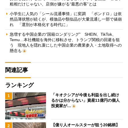
粗相だけじゃない、店側が嫌がる“最悪の客”とは
小学生に人気の「シール流通事情」に変調 「ボンドロ」は依
然品薄状態が続くが、模倣品や類似品が大量流通し一部で値崩
れ 「選別が本格化する時代に」
急増する中国企業の“国籍ロンダリング” SHEIN、TikTok、
Temu…本社機能を海外に移転させ、トランプ関税の回避を狙
う 現地人を隠れ蓑にした中国企業の農業参入・土地取得への
懸念も
関連記事
ランキング
「キオクシアが今後も利益を出し続け
1
るかは分からない」資産11億円の個人
投資家が…
【億り人オールスターが狙う20銘柄】
2