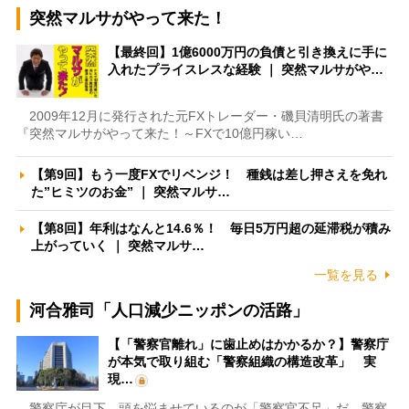
突然マルサがやって来た！
【最終回】1億6000万円の負債と引き換えに手に
入れたプライスレスな経験 ｜ 突然マルサがや…
2009年12月に発行された元FXトレーダー・磯貝清明氏の著書
『突然マルサがやって来た！～FXで10億円稼い…
【第9回】もう一度FXでリベンジ！ 種銭は差し押さえを免れ
た”ヒミツのお金” ｜ 突然マルサ…
【第8回】年利はなんと14.6％！ 毎日5万円超の延滞税が積み
上がっていく ｜ 突然マルサ…
一覧を見る
河合雅司「人口減少ニッポンの活路」
【「警察官離れ」に歯止めはかかるか？】警察庁
が本気で取り組む「警察組織の構造改革」 実
現…
警察庁が目下、頭を悩ませているのが「警察官不足」だ。警察