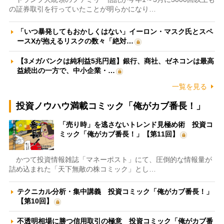
の証券取引を行っていたことが明らかになり…
「いつ暴発してもおかしくはない」イーロン・マスク氏とスペ
ースXが抱えるリスクの数々「絶対…
【3メガバンクは純利益5兆円超】銀行、商社、ゼネコンは最高
益続出の一方で、中小企業・…
一覧を見る
投資ノウハウ満載コミック「俺がカブ番長！」
「売り時」を逃さないトレンド見極め術 投資コ
ミック「俺がカブ番長！」【第11回】
かつて投資情報雑誌「マネーポスト」にて、圧倒的な情報量が
詰め込まれた「天下無敵の株コミック」とし…
テクニカル分析・集中講義 投資コミック「俺がカブ番長！」
【第10回】
不透明相場に勝つ信用取引の極意 投資コミック「俺がカブ番