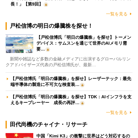
長！」【第9回】
一覧を見る
戸松信博の明日の爆騰株を探せ！
【戸松信博氏「明日の爆騰株」を探せ】トーメン
デバイス：サムスンを通じて世界のAIメモリ需
要…
新聞や雑誌など多数の金融メディアに出演するグローバルリン
クアドバイザーズ代表の戸松信博氏が、最新…
【戸松信博氏「明日の爆騰株」を探せ】レーザーテック：最先
端半導体の製造に不可欠な検査装…
【戸松信博氏「明日の爆騰株」を探せ】TDK：AIインフラを支
えるキープレーヤー 成長の再評…
一覧を見る
田代尚機のチャイナ・リサーチ
中国「Kimi K3」の衝撃に世界はどう対応するの