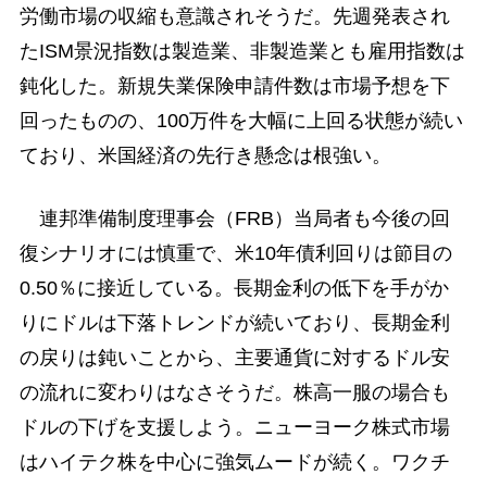
労働市場の収縮も意識されそうだ。先週発表され
たISM景況指数は製造業、非製造業とも雇用指数は
鈍化した。新規失業保険申請件数は市場予想を下
回ったものの、100万件を大幅に上回る状態が続い
ており、米国経済の先行き懸念は根強い。
連邦準備制度理事会（FRB）当局者も今後の回
復シナリオには慎重で、米10年債利回りは節目の
0.50％に接近している。長期金利の低下を手がか
りにドルは下落トレンドが続いており、長期金利
の戻りは鈍いことから、主要通貨に対するドル安
の流れに変わりはなさそうだ。株高一服の場合も
ドルの下げを支援しよう。ニューヨーク株式市場
はハイテク株を中心に強気ムードが続く。ワクチ