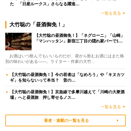
た 「日産ルークス」さらなる躍進…
一覧を見る
大竹聡の「昼酒御免！」
【大竹聡の昼酒御免！】「ネグローニ」「山崎」
「マンハッタン」新宿三丁目の隠れ家バーで1…
お酒はいつ飲んでもいいものだが、昼から飲むお酒にはまた格
別の味わいがある――。ライター・作家の大竹…
【大竹聡の昼酒御免！】今の若者は「なめろう」や「キヌカツ
ギ」を知らないって本当？ 昔の…
【大竹聡の昼酒御免！】京急線で多摩川越えて「川崎の大衆酒
場」へと昼酒旅 押し寄せるノス…
一覧を見る
著者・連載の一覧を見る