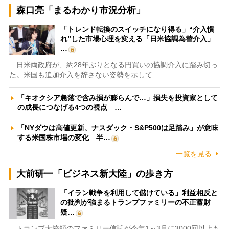
森口亮「まるわかり市況分析」
「トレンド転換のスイッチになり得る」“介入慣
れ”した市場心理を変える「日米協調為替介入」
…
日米両政府が、約28年ぶりとなる円買いの協調介入に踏み切っ
た。米国も追加介入を辞さない姿勢を示して…
「キオクシア急落で含み損が膨らんで…」損失を投資家として
の成長につなげる4つの視点 …
「NYダウは高値更新、ナスダック・S&P500は足踏み」が意味
する米国株市場の変化 半…
一覧を見る
大前研一「ビジネス新大陸」の歩き方
「イラン戦争を利用して儲けている」利益相反と
の批判が強まるトランプファミリーの不正蓄財
疑…
トランプ大統領のファミリー信託が今年1～3月に3000回以上も