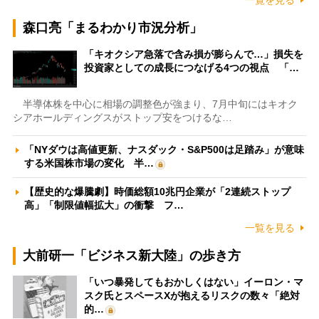
一覧を見る
森口亮「まるわかり市況分析」
「キオクシア急落で含み損が膨らんで…」損失を
投資家としての成長につなげる4つの視点 「…
半導体株を中心に相場の調整色が強まり、7月中旬にはキオク
シアホールディングスがストップ安をつけるな…
「NYダウは高値更新、ナスダック・S&P500は足踏み」が意味
する米国株市場の変化 半…
【歴史的な爆騰劇】時価総額10兆円企業が「2連続ストップ
高」「制限値幅拡大」の衝撃 フ…
一覧を見る
大前研一「ビジネス新大陸」の歩き方
「いつ暴発してもおかしくはない」イーロン・マ
スク氏とスペースXが抱えるリスクの数々「絶対
的…