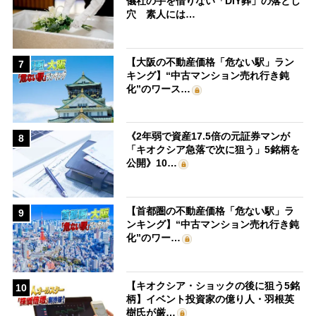
儀社の手を借りない「DIY葬」の落とし
穴 素人には…
【大阪の不動産価格「危ない駅」ラン
7
キング】“中古マンション売れ行き鈍
化”のワース…
《2年弱で資産17.5倍の元証券マンが
8
「キオクシア急落で次に狙う」5銘柄を
公開》10…
【首都圏の不動産価格「危ない駅」ラ
9
ンキング】“中古マンション売れ行き鈍
化”のワー…
【キオクシア・ショックの後に狙う5銘
10
柄】イベント投資家の億り人・羽根英
樹氏が厳…