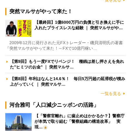
一覧を見る
突然マルサがやって来た！
【最終回】1億6000万円の負債と引き換えに手に
入れたプライスレスな経験 ｜ 突然マルサがや…
2009年12月に発行された元FXトレーダー・磯貝清明氏の著書
『突然マルサがやって来た！～FXで10億円稼い…
【第9回】もう一度FXでリベンジ！ 種銭は差し押さえを免れ
た”ヒミツのお金” ｜ 突然マルサ…
【第8回】年利はなんと14.6％！ 毎日5万円超の延滞税が積み
上がっていく ｜ 突然マルサ…
一覧を見る
河合雅司「人口減少ニッポンの活路」
【「警察官離れ」に歯止めはかかるか？】警察庁
が本気で取り組む「警察組織の構造改革」 実
現…