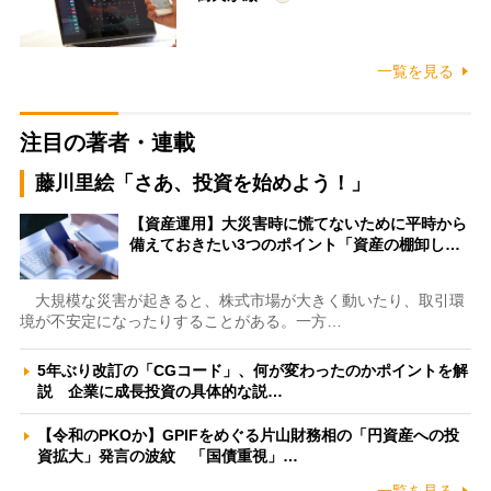
一覧を見る
注目の著者・連載
藤川里絵「さあ、投資を始めよう！」
【資産運用】大災害時に慌てないために平時から
備えておきたい3つのポイント「資産の棚卸し…
大規模な災害が起きると、株式市場が大きく動いたり、取引環
境が不安定になったりすることがある。一方…
5年ぶり改訂の「CGコード」、何が変わったのかポイントを解
説 企業に成長投資の具体的な説…
【令和のPKOか】GPIFをめぐる片山財務相の「円資産への投
資拡大」発言の波紋 「国債重視」…