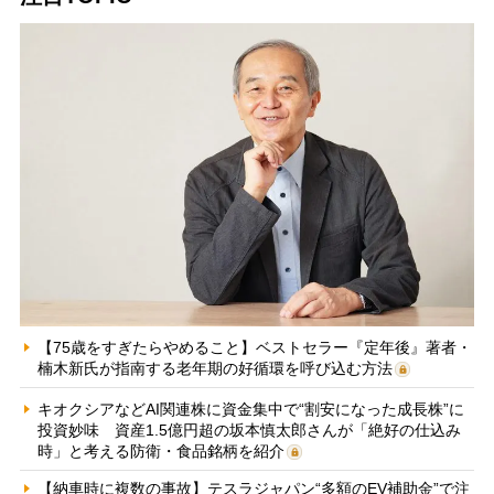
【75歳をすぎたらやめること】ベストセラー『定年後』著者・
楠木新氏が指南する老年期の好循環を呼び込む方法
キオクシアなどAI関連株に資金集中で“割安になった成長株”に
投資妙味 資産1.5億円超の坂本慎太郎さんが「絶好の仕込み
時」と考える防衛・食品銘柄を紹介
【納車時に複数の事故】テスラジャパン“多額のEV補助金”で注