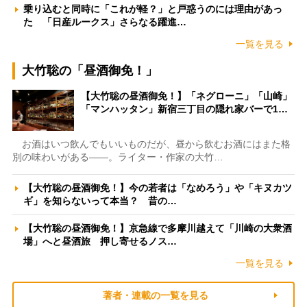
乗り込むと同時に「これが軽？」と戸惑うのには理由があっ
た 「日産ルークス」さらなる躍進…
一覧を見る
大竹聡の「昼酒御免！」
【大竹聡の昼酒御免！】「ネグローニ」「山崎」
「マンハッタン」新宿三丁目の隠れ家バーで1…
お酒はいつ飲んでもいいものだが、昼から飲むお酒にはまた格
別の味わいがある――。ライター・作家の大竹…
【大竹聡の昼酒御免！】今の若者は「なめろう」や「キヌカツ
ギ」を知らないって本当？ 昔の…
【大竹聡の昼酒御免！】京急線で多摩川越えて「川崎の大衆酒
場」へと昼酒旅 押し寄せるノス…
一覧を見る
著者・連載の一覧を見る