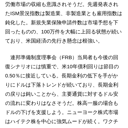
労働市場の収縮も意識されそうだ。先週発表され
たISM景況指数は製造業、非製造業とも雇用指数は
鈍化した。新規失業保険申請件数は市場予想を下
回ったものの、100万件を大幅に上回る状態が続い
ており、米国経済の先行き懸念は根強い。
連邦準備制度理事会（FRB）当局者も今後の回
復シナリオには慎重で、米10年債利回りは節目の
0.50％に接近している。長期金利の低下を手がか
りにドルは下落トレンドが続いており、長期金利
の戻りは鈍いことから、主要通貨に対するドル安
の流れに変わりはなさそうだ。株高一服の場合も
ドルの下げを支援しよう。ニューヨーク株式市場
はハイテク株を中心に強気ムードが続く。ワクチ