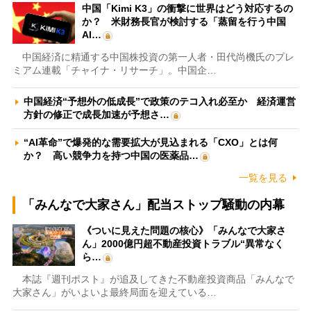
中国「Kimi K3」の衝撃に世界はどう対応するの
か？ 米財務長官が検討する「蒸留を行う中国
AI…
中国経済に精通する中国株投資の第一人者・田代尚機氏のプレ
ミアム連載「チャイナ・リサーチ」。中国企…
中国経済“予想外の低成長”で政策のテコ入れ必至か 経済運営
方針の修正で成長加速が予想さ…
“AI革命”で爆発的な需要拡大が見込まれる「CXO」とは何
か？ 高い競争力を持つ中国の医薬品…
一覧を見る
「みんなで大家さん」配当ストップ騒動の内幕
《ついに見えた問題の核心》「みんなで大家さ
ん」2000億円超不動産投資トラブル“異常なく
ら…
本誌『週刊ポスト』が追及してきた不動産投資商品「みんなで
大家さん」がいよいよ最終局面を迎えている…