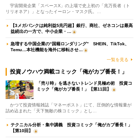
宇宙開発企業「スペースX」の上場で史上初の「兆万長者（ト
リリオネア）」となったイーロン・マスク氏。…
【3メガバンクは純利益5兆円超】銀行、商社、ゼネコンは最高
益続出の一方で、中小企業・…
急増する中国企業の“国籍ロンダリング” SHEIN、TikTok、
Temu…本社機能を海外に移転させ…
一覧を見る
投資ノウハウ満載コミック「俺がカブ番長！」
「売り時」を逃さないトレンド見極め術 投資コ
ミック「俺がカブ番長！」【第11回】
かつて投資情報雑誌「マネーポスト」にて、圧倒的な情報量が
詰め込まれた「天下無敵の株コミック」とし…
テクニカル分析・集中講義 投資コミック「俺がカブ番長！」
【第10回】