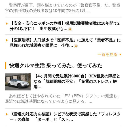
警察庁が目下、頭を悩ませているのが「警察官不足」だ。警察
官の採用試験の受験者数は10年間で2分の1以…
【安全・安心ニッポンの危機】採用試験受験者数は10年間で2
分の1以下に！ 出生数減がも…
【医療崩壊】人口減少で「医師不足」に加えて「患者不足」に
見舞われ地域医療が限界に 今後…
一覧を見る
快適クルマ生活 乗ってみた、使ってみた
【4ヶ月間で受注累計6000台】BEV普及の障壁と
なる「航続距離の不安」「充電のストレス」解
消…
あれほどもてはやされていた「EV（BEV）シフト」の潮流も、
最近では減速基調になっているように見える。…
《雪道の対応力を検証》シビアな状況で実感した「フォレスタ
ー」の真価 「ターボ」と「スト…