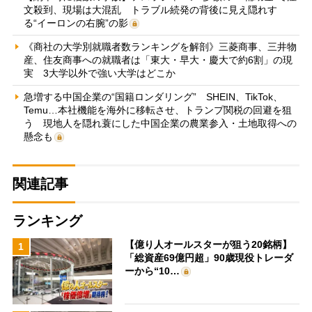
文殺到、現場は大混乱 トラブル続発の背後に見え隠れす
る“イーロンの右腕”の影
《商社の大学別就職者数ランキングを解剖》三菱商事、三井物
産、住友商事への就職者は「東大・早大・慶大で約6割」の現
実 3大学以外で強い大学はどこか
急増する中国企業の“国籍ロンダリング” SHEIN、TikTok、
Temu…本社機能を海外に移転させ、トランプ関税の回避を狙
う 現地人を隠れ蓑にした中国企業の農業参入・土地取得への
懸念も
関連記事
ランキング
【億り人オールスターが狙う20銘柄】
1
「総資産69億円超」90歳現役トレーダ
ーから“10…