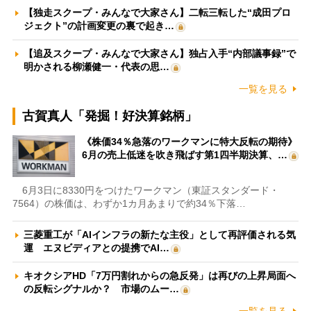
【独走スクープ・みんなで大家さん】二転三転した“成田プロ
ジェクト”の計画変更の裏で起き…
【追及スクープ・みんなで大家さん】独占入手“内部議事録”で
明かされる柳瀬健一・代表の思…
一覧を見る
古賀真人「発掘！好決算銘柄」
《株価34％急落のワークマンに特大反転の期待》
6月の売上低迷を吹き飛ばす第1四半期決算、…
6月3日に8330円をつけたワークマン（東証スタンダード・
7564）の株価は、わずか1カ月あまりで約34％下落…
三菱重工が「AIインフラの新たな主役」として再評価される気
運 エヌビディアとの提携でAI…
キオクシアHD「7万円割れからの急反発」は再びの上昇局面へ
の反転シグナルか？ 市場のムー…