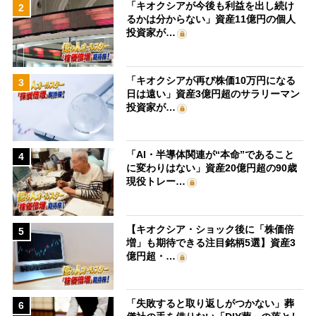
「キオクシアが今後も利益を出し続け
2
るかは分からない」資産11億円の個人
投資家が…
「キオクシアが再び株価10万円になる
3
日は遠い」資産3億円超のサラリーマン
投資家が…
「AI・半導体関連が“本命”であること
4
に変わりはない」資産20億円超の90歳
現役トレー…
【キオクシア・ショック後に「株価倍
5
増」も期待できる注目銘柄5選】資産3
億円超・…
「失敗すると取り返しがつかない」葬
6