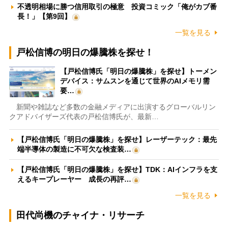
不透明相場に勝つ信用取引の極意 投資コミック「俺がカブ番
長！」【第9回】
一覧を見る
戸松信博の明日の爆騰株を探せ！
【戸松信博氏「明日の爆騰株」を探せ】トーメン
デバイス：サムスンを通じて世界のAIメモリ需
要…
新聞や雑誌など多数の金融メディアに出演するグローバルリン
クアドバイザーズ代表の戸松信博氏が、最新…
【戸松信博氏「明日の爆騰株」を探せ】レーザーテック：最先
端半導体の製造に不可欠な検査装…
【戸松信博氏「明日の爆騰株」を探せ】TDK：AIインフラを支
えるキープレーヤー 成長の再評…
一覧を見る
田代尚機のチャイナ・リサーチ