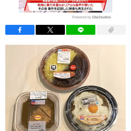
Powered by 
GliaStudios
Mute