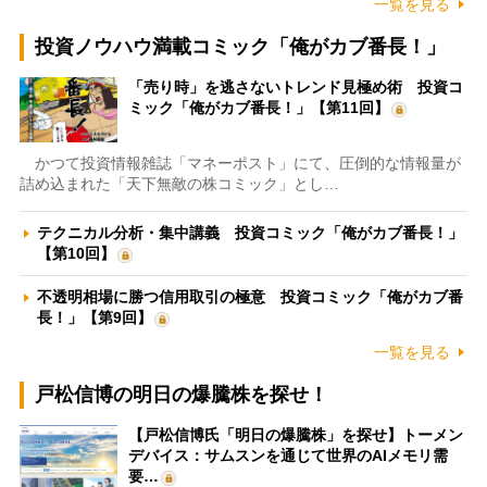
一覧を見る
投資ノウハウ満載コミック「俺がカブ番長！」
「売り時」を逃さないトレンド見極め術 投資コ
ミック「俺がカブ番長！」【第11回】
かつて投資情報雑誌「マネーポスト」にて、圧倒的な情報量が
詰め込まれた「天下無敵の株コミック」とし…
テクニカル分析・集中講義 投資コミック「俺がカブ番長！」
【第10回】
不透明相場に勝つ信用取引の極意 投資コミック「俺がカブ番
長！」【第9回】
一覧を見る
戸松信博の明日の爆騰株を探せ！
【戸松信博氏「明日の爆騰株」を探せ】トーメン
デバイス：サムスンを通じて世界のAIメモリ需
要…