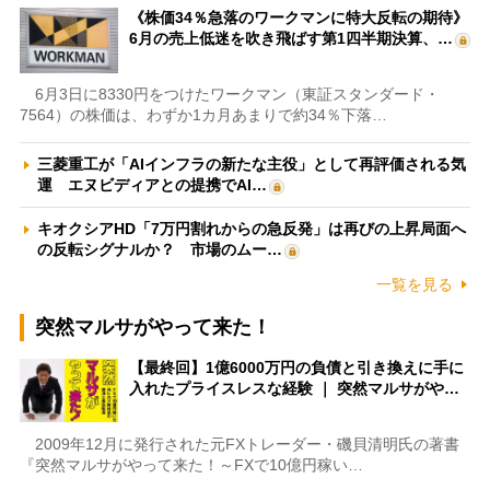
《株価34％急落のワークマンに特大反転の期待》
6月の売上低迷を吹き飛ばす第1四半期決算、…
6月3日に8330円をつけたワークマン（東証スタンダード・
7564）の株価は、わずか1カ月あまりで約34％下落…
三菱重工が「AIインフラの新たな主役」として再評価される気
運 エヌビディアとの提携でAI…
キオクシアHD「7万円割れからの急反発」は再びの上昇局面へ
の反転シグナルか？ 市場のムー…
一覧を見る
突然マルサがやって来た！
【最終回】1億6000万円の負債と引き換えに手に
入れたプライスレスな経験 ｜ 突然マルサがや…
2009年12月に発行された元FXトレーダー・磯貝清明氏の著書
『突然マルサがやって来た！～FXで10億円稼い…