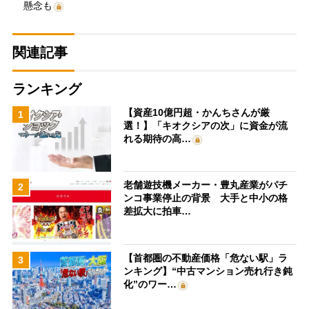
懸念も
関連記事
ランキング
【資産10億円超・かんちさんが厳
1
選！】「キオクシアの次」に資金が流
れる期待の高…
老舗遊技機メーカー・豊丸産業がパチ
2
ンコ事業停止の背景 大手と中小の格
差拡大に拍車…
【首都圏の不動産価格「危ない駅」ラ
3
ンキング】“中古マンション売れ行き鈍
化”のワー…