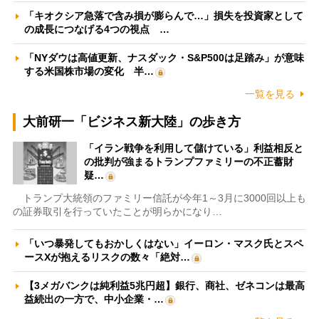
「キオクシア急落で含み損が膨らんで…」損失を投資家として
の成長につなげる4つの視点 …
「NYダウは高値更新、ナスダック・S&P500は足踏み」が意味
する米国株市場の変化 半…
一覧を見る
大前研一「ビジネス新大陸」の歩き方
「イラン戦争を利用して儲けている」利益相反と
の批判が強まるトランプファミリーの不正蓄財
疑…
トランプ大統領のファミリー信託が今年1～3月に3000回以上も
の証券取引を行っていたことが明らかになり…
「いつ暴発してもおかしくはない」イーロン・マスク氏とスペ
ースXが抱えるリスクの数々「絶対…
【3メガバンクは純利益5兆円超】銀行、商社、ゼネコンは最高
益続出の一方で、中小企業・…