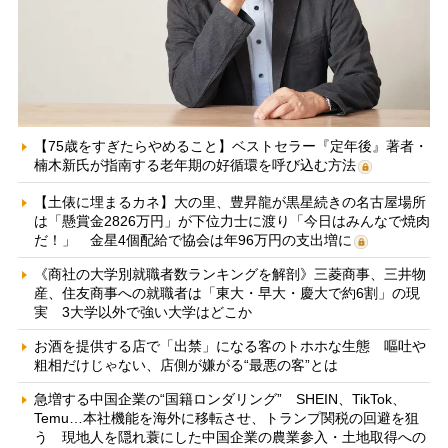
【75歳をすぎたらやめること】ベストセラー『定年後』著者・
楠木新氏が指南する老年期の好循環を呼び込む方法
【土俵に埋まるカネ】大の里、豊昇龍が黒星続きの名古屋場所
は「懸賞金2826万円」が下位力士に渡り「今日はみんなで焼肉
だ！」 金星4個配給で協会は年96万円の支出増に
《商社の大学別就職者数ランキングを解剖》三菱商事、三井物
産、住友商事への就職者は「東大・早大・慶大で約6割」の現
実 3大学以外で強い大学はどこか
お酒を提供する店で「出禁」になる客のトホホな生態 嘔吐や
粗相だけじゃない、店側が嫌がる“最悪の客”とは
急増する中国企業の“国籍ロンダリング” SHEIN、TikTok、
Temu…本社機能を海外に移転させ、トランプ関税の回避を狙
う 現地人を隠れ蓑にした中国企業の農業参入・土地取得への