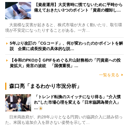
【資産運用】大災害時に慌てないために平時から
備えておきたい3つのポイント「資産の棚卸し…
大規模な災害が起きると、株式市場が大きく動いたり、取引環
境が不安定になったりすることがある。一方…
5年ぶり改訂の「CGコード」、何が変わったのかポイントを解
説 企業に成長投資の具体的な説…
【令和のPKOか】GPIFをめぐる片山財務相の「円資産への投
資拡大」発言の波紋 「国債重視」…
一覧を見る
森口亮「まるわかり市況分析」
「トレンド転換のスイッチになり得る」“介入慣
れ”した市場心理を変える「日米協調為替介入」
…
日米両政府が、約28年ぶりとなる円買いの協調介入に踏み切っ
た。米国も追加介入を辞さない姿勢を示して…