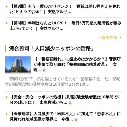
【第9回】もう一度FXでリベンジ！ 種銭は差し押さえを免れ
た”ヒミツのお金” ｜ 突然マルサ…
【第8回】年利はなんと14.6％！ 毎日5万円超の延滞税が積み
上がっていく ｜ 突然マルサ…
一覧を見る
河合雅司「人口減少ニッポンの活路」
【「警察官離れ」に歯止めはかかるか？】警察庁
が本気で取り組む「警察組織の構造改革」 実
現…
警察庁が目下、頭を悩ませているのが「警察官不足」だ。警察
官の採用試験の受験者数は10年間で2分の1以…
【安全・安心ニッポンの危機】採用試験受験者数は10年間で2
分の1以下に！ 出生数減がも…
【医療崩壊】人口減少で「医師不足」に加えて「患者不足」に
見舞われ地域医療が限界に 今後…