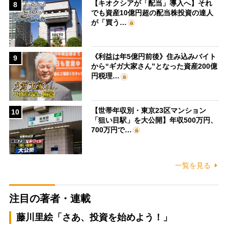
【キオクシアが「配当」導入へ】それ
8
でも資産10億円超の配当株投資の達人
が「買う…
《利益は年5億円前後》住み込みバイト
9
から“ギガ大家さん”となった資産200億
円税理…
【世帯年収別・東京23区マンション
10
「狙い目駅」を大公開】年収500万円、
700万円で…
一覧を見る
注目の著者・連載
藤川里絵「さあ、投資を始めよう！」