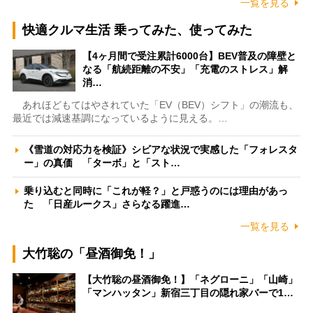
一覧を見る
快適クルマ生活 乗ってみた、使ってみた
【4ヶ月間で受注累計6000台】BEV普及の障壁と
なる「航続距離の不安」「充電のストレス」解
消…
あれほどもてはやされていた「EV（BEV）シフト」の潮流も、
最近では減速基調になっているように見える。…
《雪道の対応力を検証》シビアな状況で実感した「フォレスタ
ー」の真価 「ターボ」と「スト…
乗り込むと同時に「これが軽？」と戸惑うのには理由があっ
た 「日産ルークス」さらなる躍進…
一覧を見る
大竹聡の「昼酒御免！」
【大竹聡の昼酒御免！】「ネグローニ」「山崎」
「マンハッタン」新宿三丁目の隠れ家バーで1…