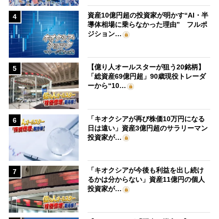
資産10億円超の投資家が明かす“AI・半
4
導体相場に乗らなかった理由” フルポ
ジション…
【億り人オールスターが狙う20銘柄】
5
「総資産69億円超」90歳現役トレーダ
ーから“10…
「キオクシアが再び株価10万円になる
6
日は遠い」資産3億円超のサラリーマン
投資家が…
「キオクシアが今後も利益を出し続け
7
るかは分からない」資産11億円の個人
投資家が…