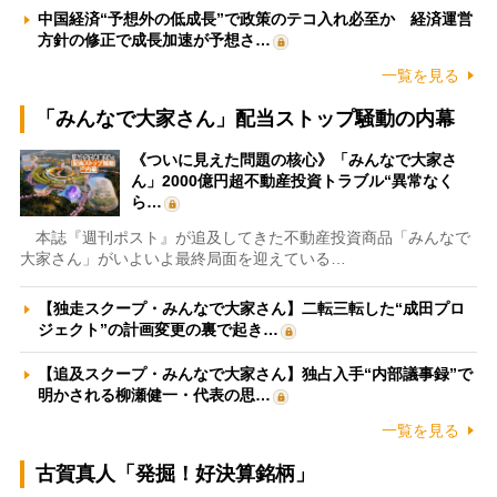
中国経済“予想外の低成長”で政策のテコ入れ必至か 経済運営
方針の修正で成長加速が予想さ…
一覧を見る
「みんなで大家さん」配当ストップ騒動の内幕
《ついに見えた問題の核心》「みんなで大家さ
ん」2000億円超不動産投資トラブル“異常なく
ら…
本誌『週刊ポスト』が追及してきた不動産投資商品「みんなで
大家さん」がいよいよ最終局面を迎えている…
【独走スクープ・みんなで大家さん】二転三転した“成田プロ
ジェクト”の計画変更の裏で起き…
【追及スクープ・みんなで大家さん】独占入手“内部議事録”で
明かされる柳瀬健一・代表の思…
一覧を見る
古賀真人「発掘！好決算銘柄」