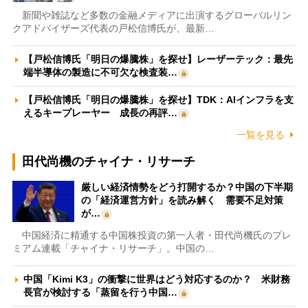
新聞や雑誌など多数の金融メディアに出演するグローバルリン
クアドバイザーズ代表の戸松信博氏が、最新…
【戸松信博氏「明日の爆騰株」を探せ】レーザーテック：最先
端半導体の製造に不可欠な検査装…
【戸松信博氏「明日の爆騰株」を探せ】TDK：AIインフラを支
えるキープレーヤー 成長の再評…
一覧を見る
田代尚機のチャイナ・リサーチ
厳しい経済情勢をどう打開するか？中国の下半期
の「経済運営方針」を読み解く 需要不足対策
が…
中国経済に精通する中国株投資の第一人者・田代尚機氏のプレ
ミアム連載「チャイナ・リサーチ」。中国の…
中国「Kimi K3」の衝撃に世界はどう対応するのか？ 米財務
長官が検討する「蒸留を行う中国…