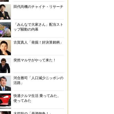
田代尚機のチャイナ・リサーチ
「みんなで大家さん」配当スト
ップ騒動の内幕
古賀真人「発掘！好決算銘柄」
突然マルサがやって来た！
河合雅司「人口減少ニッポンの
活路」
快適クルマ生活 乗ってみた、
使ってみた
大竹聡の「昼酒御免！」