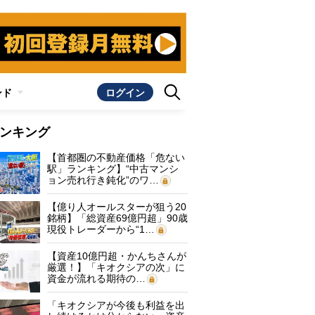
ンド
ログイン
ンキング
【首都圏の不動産価格「危ない
駅」ランキング】“中古マンシ
ョン売れ行き鈍化”のワ…
【億り人オールスターが狙う20
銘柄】「総資産69億円超」90歳
現役トレーダーから“1…
【資産10億円超・かんちさんが
厳選！】「キオクシアの次」に
資金が流れる期待の…
「キオクシアが今後も利益を出