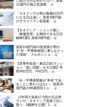
し続けるかは分からない」資産
11億円の個人投資家…
「キオクシアが再び株価10万円
になる日は遠い」資産3億円超
のサラリーマン投資家…
【キオクシア・ショック後に
「株価倍増」も期待できる注目
銘柄5選】資産3億円超…
資産10億円超の投資家が明か
す“AI・半導体相場に乗らなかっ
た理由” フルポジショ…
【世帯年収別・東京23区マンシ
ョン「狙い目駅」を大公開】年
収500万円、700万円…
「AI・半導体関連が“本命”であ
ることに変わりはない」資産20
億円超の90歳現役トレ…
《2年弱で資産17.5倍の元証券
マンが「キオクシア急落で次に
狙う」5銘柄を公開》1…