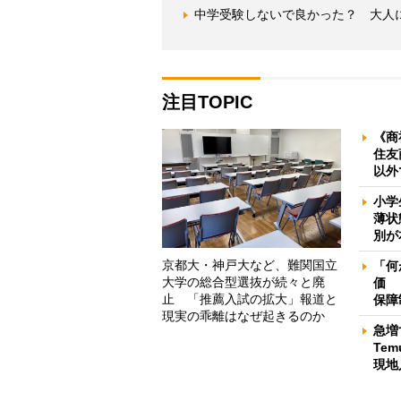
中学受験しないで良かった？ 大人
注目TOPIC
《商
住友
以外
小学
薄状
別が
京都大・神戸大など、難関国立
「何
大学の総合型選抜が続々と廃
価 
止 「推薦入試の拡大」報道と
保障
現実の乖離はなぜ起きるのか
急増
Te
現地