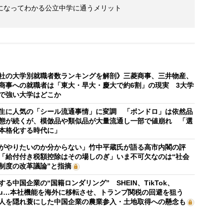
になってわかる公立中学に通うメリット
社の大学別就職者数ランキングを解剖》三菱商事、三井物産、
商事への就職者は「東大・早大・慶大で約6割」の現実 3大学
で強い大学はどこか
生に人気の「シール流通事情」に変調 「ボンドロ」は依然品
態が続くが、模倣品や類似品が大量流通し一部で値崩れ 「選
本格化する時代に」
がやりたいのか分からない」竹中平蔵氏が語る高市内閣の評
「給付付き税額控除はその場しのぎ」いま不可欠なのは“社会
制度の改革議論”と指摘
する中国企業の“国籍ロンダリング” SHEIN、TikTok、
mu…本社機能を海外に移転させ、トランプ関税の回避を狙う
人を隠れ蓑にした中国企業の農業参入・土地取得への懸念も