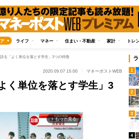
ア
ライフ
マネー
住まい・不動産
家計
トレ
語る「よく単位を落とす学生」3つの特徴
ラ
1
2020.09.07 15:00
マネーポストWEB
よく単位を落とす学生」3
2
3
もっと見る
arrow_forward_ios
4