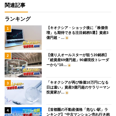
関連記事
ランキング
【キオクシア・ショック後に「株価倍
1
増」も期待できる注目銘柄5選】資産3
億円超・…
【億り人オールスターが狙う20銘柄】
2
「総資産69億円超」90歳現役トレーダ
ーから“10…
「キオクシアが再び株価10万円になる
3
日は遠い」資産3億円超のサラリーマン
投資家が…
【首都圏の不動産価格「危ない駅」ラ
4
ンキング】“中古マンション売れ行き鈍