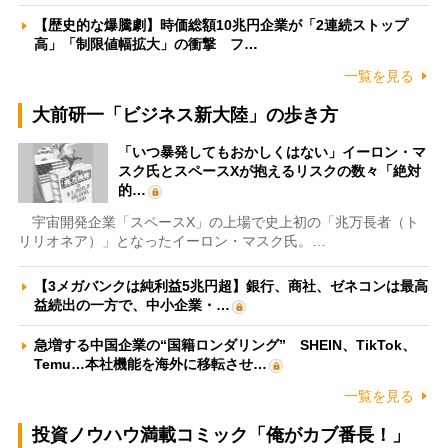
【歴史的な爆騰劇】時価総額10兆円企業が「2連続ストップ
高」「制限値幅拡大」の衝撃 フ…
一覧を見る
大前研一「ビジネス新大陸」の歩き方
「いつ暴発してもおかしくはない」イーロン・マ
スク氏とスペースXが抱えるリスクの数々「絶対
的…
宇宙開発企業「スペースX」の上場で史上初の「兆万長者（ト
リリオネア）」となったイーロン・マスク氏。…
【3メガバンクは純利益5兆円超】銀行、商社、ゼネコンは最高
益続出の一方で、中小企業・…
急増する中国企業の“国籍ロンダリング” SHEIN、TikTok、
Temu…本社機能を海外に移転させ…
一覧を見る
投資ノウハウ満載コミック「俺がカブ番長！」