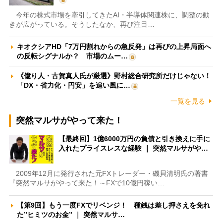
今年の株式市場を牽引してきたAI・半導体関連株に、調整の動
きが広がっている。そうしたなか、再び注目…
キオクシアHD「7万円割れからの急反発」は再びの上昇局面へ
の反転シグナルか？ 市場のムー…
《億り人・古賀真人氏が厳選》野村総合研究所だけじゃない！
「DX・省力化・円安」を追い風に…
一覧を見る
突然マルサがやって来た！
【最終回】1億6000万円の負債と引き換えに手に
入れたプライスレスな経験 ｜ 突然マルサがや…
2009年12月に発行された元FXトレーダー・磯貝清明氏の著書
『突然マルサがやって来た！～FXで10億円稼い…
【第9回】もう一度FXでリベンジ！ 種銭は差し押さえを免れ
た”ヒミツのお金” ｜ 突然マルサ…