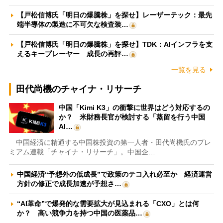
【戸松信博氏「明日の爆騰株」を探せ】レーザーテック：最先
端半導体の製造に不可欠な検査装…
【戸松信博氏「明日の爆騰株」を探せ】TDK：AIインフラを支
えるキープレーヤー 成長の再評…
一覧を見る
田代尚機のチャイナ・リサーチ
中国「Kimi K3」の衝撃に世界はどう対応するの
か？ 米財務長官が検討する「蒸留を行う中国
AI…
中国経済に精通する中国株投資の第一人者・田代尚機氏のプレ
ミアム連載「チャイナ・リサーチ」。中国企…
中国経済“予想外の低成長”で政策のテコ入れ必至か 経済運営
方針の修正で成長加速が予想さ…
“AI革命”で爆発的な需要拡大が見込まれる「CXO」とは何
か？ 高い競争力を持つ中国の医薬品…