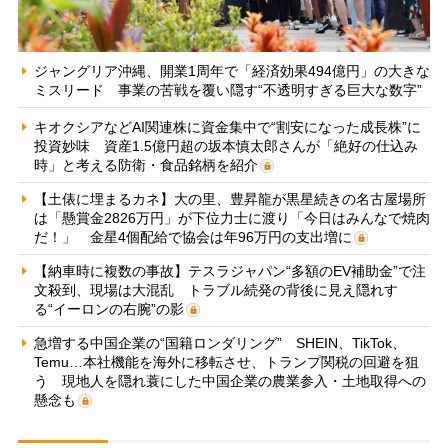
ジャングリア沖縄、開業1周年で「経済効果494億円」の大きな
ミスリード 事業の苦戦を覆い隠す“不透明すぎる巨大な数字”
キオクシアなどAI関連株に資金集中で“割安になった成長株”に
投資妙味 資産1.5億円超の坂本慎太郎さんが「絶好の仕込み
時」と考える防衛・食品銘柄を紹介
【土俵に埋まるカネ】大の里、豊昇龍が黒星続きの名古屋場所
は「懸賞金2826万円」が下位力士に渡り「今日はみんなで焼肉
だ！」 金星4個配給で協会は年96万円の支出増に
【納車時に複数の事故】テスラジャパン“多額のEV補助金”で注
文殺到、現場は大混乱 トラブル続発の背後に見え隠れす
る“イーロンの右腕”の影
急増する中国企業の“国籍ロンダリング” SHEIN、TikTok、
Temu…本社機能を海外に移転させ、トランプ関税の回避を狙
う 現地人を隠れ蓑にした中国企業の農業参入・土地取得への
懸念も