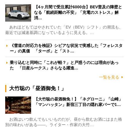
【4ヶ月間で受注累計6000台】BEV普及の障壁と
なる「航続距離の不安」「充電のストレス」解
消…
あれほどもてはやされていた「EV（BEV）シフト」の潮流も、
最近では減速基調になっているように見える。…
《雪道の対応力を検証》シビアな状況で実感した「フォレスタ
ー」の真価 「ターボ」と「スト…
乗り込むと同時に「これが軽？」と戸惑うのには理由があっ
た 「日産ルークス」さらなる躍進…
一覧を見る
大竹聡の「昼酒御免！」
【大竹聡の昼酒御免！】「ネグローニ」「山崎」
「マンハッタン」新宿三丁目の隠れ家バーで1…
お酒はいつ飲んでもいいものだが、昼から飲むお酒にはまた格
別の味わいがある――。ライター・作家の大竹…