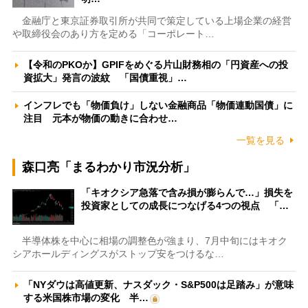
金融庁と東京証券取引所が共同で策定している上場企業の経営
や取締役会のあり方を定める「コーポレート…
【令和のPKOか】GPIFをめぐる片山財務相の「円資産への投
資拡大」発言の波紋 「国債重視」…
インフレでも「物価負け」しない金融商品「物価連動国債」に
注目 元本が物価の動きに合わせ…
一覧を見る
森口亮「まるわかり市況分析」
「キオクシア急落で含み損が膨らんで…」損失を
投資家としての成長につなげる4つの視点 「…
半導体株を中心に相場の調整色が強まり、7月中旬にはキオク
シアホールディングスがストップ安をつけるな…
「NYダウは高値更新、ナスダック・S&P500は足踏み」が意味
する米国株市場の変化 半…