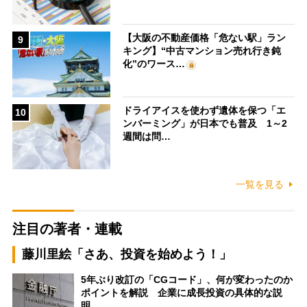
【大阪の不動産価格「危ない駅」ラン
9
キング】“中古マンション売れ行き鈍
化”のワース…
ドライアイスを使わず遺体を保つ「エ
10
ンバーミング」が日本でも普及 1～2
週間は問…
一覧を見る
注目の著者・連載
藤川里絵「さあ、投資を始めよう！」
5年ぶり改訂の「CGコード」、何が変わったのか
ポイントを解説 企業に成長投資の具体的な説
明…