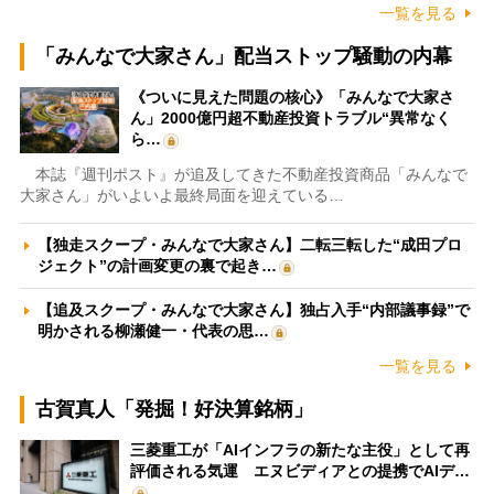
一覧を見る
「みんなで大家さん」配当ストップ騒動の内幕
《ついに見えた問題の核心》「みんなで大家さ
ん」2000億円超不動産投資トラブル“異常なく
ら…
本誌『週刊ポスト』が追及してきた不動産投資商品「みんなで
大家さん」がいよいよ最終局面を迎えている…
【独走スクープ・みんなで大家さん】二転三転した“成田プロ
ジェクト”の計画変更の裏で起き…
【追及スクープ・みんなで大家さん】独占入手“内部議事録”で
明かされる柳瀬健一・代表の思…
一覧を見る
古賀真人「発掘！好決算銘柄」
三菱重工が「AIインフラの新たな主役」として再
評価される気運 エヌビディアとの提携でAIデ…