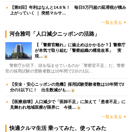
【第8回】年利はなんと14.6％！ 毎日5万円超の延滞税が積み
上がっていく ｜ 突然マルサ…
一覧を見る
河合雅司「人口減少ニッポンの活路」
【「警察官離れ」に歯止めはかかるか？】警察庁
が本気で取り組む「警察組織の構造改革」 実
現…
警察庁が目下、頭を悩ませているのが「警察官不足」だ。警察
官の採用試験の受験者数は10年間で2分の1以…
【安全・安心ニッポンの危機】採用試験受験者数は10年間で2
分の1以下に！ 出生数減がも…
【医療崩壊】人口減少で「医師不足」に加えて「患者不足」に
見舞われ地域医療が限界に 今後…
一覧を見る
快適クルマ生活 乗ってみた、使ってみた