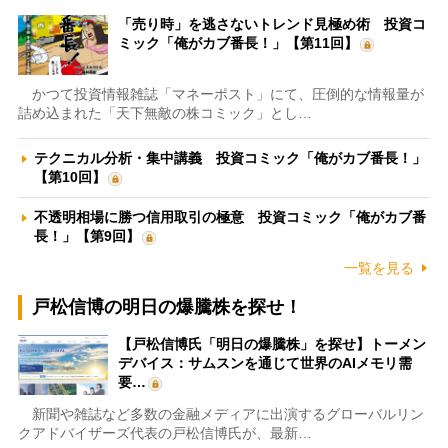
「売り時」を逃さないトレンド見極め術 投資コ
ミック「俺がカブ番長！」【第11回】
かつて投資情報雑誌「マネーポスト」にて、圧倒的な情報量が
詰め込まれた「天下無敵の株コミック」とし…
テクニカル分析・集中講義 投資コミック「俺がカブ番長！」
【第10回】
不透明相場に勝つ信用取引の極意 投資コミック「俺がカブ番
長！」【第9回】
一覧を見る
戸松信博の明日の爆騰株を探せ！
【戸松信博氏「明日の爆騰株」を探せ】トーメン
デバイス：サムスンを通じて世界のAIメモリ需
要…
新聞や雑誌など多数の金融メディアに出演するグローバルリン
クアドバイザーズ代表の戸松信博氏が、最新…