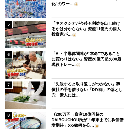
化”のワー…
「キオクシアが今後も利益を出し続け
5
るかは分からない」資産11億円の個人
投資家が…
「AI・半導体関連が“本命”であること
6
に変わりはない」資産20億円超の90歳
現役トレー…
「失敗すると取り返しがつかない」葬
7
儀社の手を借りない「DIY葬」の落とし
穴 素人には…
《200万円→資産10億円超の
8
DAIBOUCHOU氏が「年末までに株価倍
増期待」の5銘柄を公…