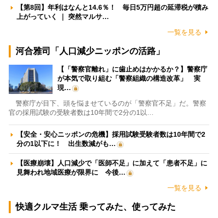
【第8回】年利はなんと14.6％！ 毎日5万円超の延滞税が積み
上がっていく ｜ 突然マルサ…
一覧を見る
河合雅司「人口減少ニッポンの活路」
【「警察官離れ」に歯止めはかかるか？】警察庁
が本気で取り組む「警察組織の構造改革」 実
現…
警察庁が目下、頭を悩ませているのが「警察官不足」だ。警察
官の採用試験の受験者数は10年間で2分の1以…
【安全・安心ニッポンの危機】採用試験受験者数は10年間で2
分の1以下に！ 出生数減がも…
【医療崩壊】人口減少で「医師不足」に加えて「患者不足」に
見舞われ地域医療が限界に 今後…
一覧を見る
快適クルマ生活 乗ってみた、使ってみた