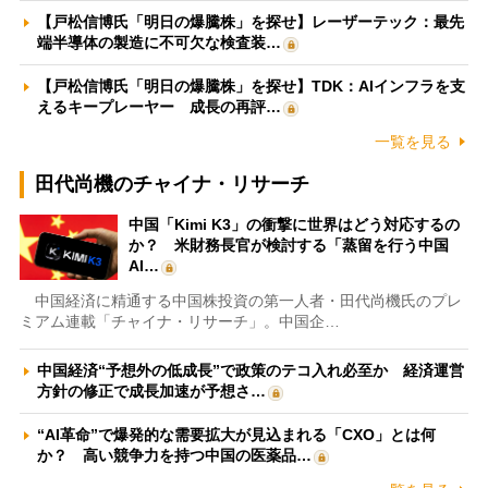
【戸松信博氏「明日の爆騰株」を探せ】レーザーテック：最先
端半導体の製造に不可欠な検査装…
【戸松信博氏「明日の爆騰株」を探せ】TDK：AIインフラを支
えるキープレーヤー 成長の再評…
一覧を見る
田代尚機のチャイナ・リサーチ
中国「Kimi K3」の衝撃に世界はどう対応するの
か？ 米財務長官が検討する「蒸留を行う中国
AI…
中国経済に精通する中国株投資の第一人者・田代尚機氏のプレ
ミアム連載「チャイナ・リサーチ」。中国企…
中国経済“予想外の低成長”で政策のテコ入れ必至か 経済運営
方針の修正で成長加速が予想さ…
“AI革命”で爆発的な需要拡大が見込まれる「CXO」とは何
か？ 高い競争力を持つ中国の医薬品…