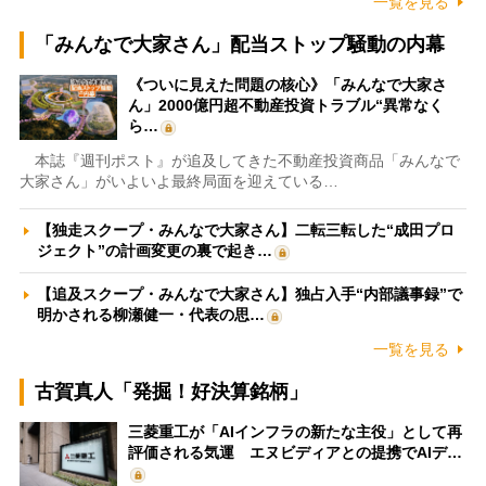
一覧を見る
「みんなで大家さん」配当ストップ騒動の内幕
《ついに見えた問題の核心》「みんなで大家さ
ん」2000億円超不動産投資トラブル“異常なく
ら…
本誌『週刊ポスト』が追及してきた不動産投資商品「みんなで
大家さん」がいよいよ最終局面を迎えている…
【独走スクープ・みんなで大家さん】二転三転した“成田プロ
ジェクト”の計画変更の裏で起き…
【追及スクープ・みんなで大家さん】独占入手“内部議事録”で
明かされる柳瀬健一・代表の思…
一覧を見る
古賀真人「発掘！好決算銘柄」
三菱重工が「AIインフラの新たな主役」として再
評価される気運 エヌビディアとの提携でAIデ…