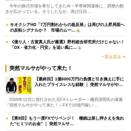
今年の株式市場を牽引してきたAI・半導体関連株に、調整の動
きが広がっている。そうしたなか、再び注目…
キオクシアHD「7万円割れからの急反発」は再びの上昇局面へ
の反転シグナルか？ 市場のムー…
《億り人・古賀真人氏が厳選》野村総合研究所だけじゃない！
「DX・省力化・円安」を追い風に…
一覧を見る
突然マルサがやって来た！
【最終回】1億6000万円の負債と引き換えに手に
入れたプライスレスな経験 ｜ 突然マルサがや…
2009年12月に発行された元FXトレーダー・磯貝清明氏の著書
『突然マルサがやって来た！～FXで10億円稼い…
【第9回】もう一度FXでリベンジ！ 種銭は差し押さえを免れ
た”ヒミツのお金” ｜ 突然マルサ…