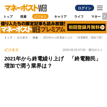
ログイン
トップ
投資
ビジネス
キャリア
ライフ
マネー
トップ
ビジネス
社会
2021年から終電繰り上げ 「終電難民」増加で潤う業
ビジネス
2020.09.25 07:00
週刊ポスト
2021年から終電繰り上げ 「終電難民」
増加で潤う業界は？
Loaded
:
88.23%
/
Unmute