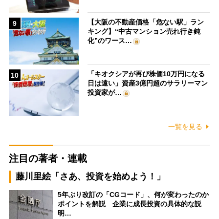
【大阪の不動産価格「危ない駅」ラン
9
キング】“中古マンション売れ行き鈍
化”のワース…
「キオクシアが再び株価10万円になる
10
日は遠い」資産3億円超のサラリーマン
投資家が…
一覧を見る
注目の著者・連載
藤川里絵「さあ、投資を始めよう！」
5年ぶり改訂の「CGコード」、何が変わったのか
ポイントを解説 企業に成長投資の具体的な説
明…