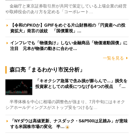
金融庁と東京証券取引所が共同で策定している上場企業の経営
や取締役会のあり方を定める「コーポレート…
【令和のPKOか】GPIFをめぐる片山財務相の「円資産への投
資拡大」発言の波紋 「国債重視」…
インフレでも「物価負け」しない金融商品「物価連動国債」に
注目 元本が物価の動きに合わせ…
一覧を見る
森口亮「まるわかり市況分析」
「キオクシア急落で含み損が膨らんで…」損失を
投資家としての成長につなげる4つの視点 「…
半導体株を中心に相場の調整色が強まり、7月中旬にはキオク
シアホールディングスがストップ安をつけるな…
「NYダウは高値更新、ナスダック・S&P500は足踏み」が意味
する米国株市場の変化 半…