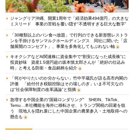
ジャングリア沖縄、開業1周年で「経済効果494億円」の大きな
ミスリード 事業の苦戦を覆い隠す“不透明すぎる巨大な数字”
「30種類以上のパン食べ放題」で行列のできる新形態レストラ
ンを手掛けるサンマルクホールディングス 同社に聞いた「店
舗展開のコンセプト」、事業を多角化してもぶれない軸
キオクシアなどAI関連株に資金集中で“割安になった成長株”に
投資妙味 資産1.5億円超の坂本慎太郎さんが「絶好の仕込み
時」と考える防衛・食品銘柄を紹介
「何がやりたいのか分からない」竹中平蔵氏が語る高市内閣の
評価 「給付付き税額控除はその場しのぎ」いま不可欠なの
は“社会保障制度の改革議論”と指摘
急増する中国企業の“国籍ロンダリング” SHEIN、TikTok、
Temu…本社機能を海外に移転させ、トランプ関税の回避を狙
う 現地人を隠れ蓑にした中国企業の農業参入・土地取得への
懸念も