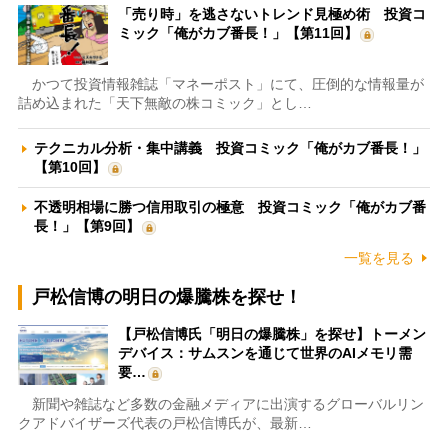
「売り時」を逃さないトレンド見極め術 投資コ
ミック「俺がカブ番長！」【第11回】
かつて投資情報雑誌「マネーポスト」にて、圧倒的な情報量が
詰め込まれた「天下無敵の株コミック」とし…
テクニカル分析・集中講義 投資コミック「俺がカブ番長！」
【第10回】
不透明相場に勝つ信用取引の極意 投資コミック「俺がカブ番
長！」【第9回】
一覧を見る
戸松信博の明日の爆騰株を探せ！
【戸松信博氏「明日の爆騰株」を探せ】トーメン
デバイス：サムスンを通じて世界のAIメモリ需
要…
新聞や雑誌など多数の金融メディアに出演するグローバルリン
クアドバイザーズ代表の戸松信博氏が、最新…