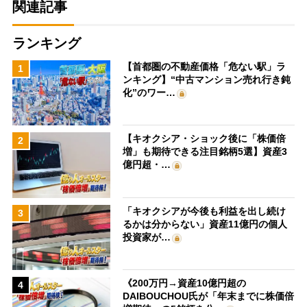
関連記事
ランキング
【首都圏の不動産価格「危ない駅」ラ
1
ンキング】“中古マンション売れ行き鈍
化”のワー…
【キオクシア・ショック後に「株価倍
2
増」も期待できる注目銘柄5選】資産3
億円超・…
「キオクシアが今後も利益を出し続け
3
るかは分からない」資産11億円の個人
投資家が…
《200万円→資産10億円超の
4
DAIBOUCHOU氏が「年末までに株価倍