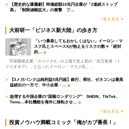
【歴史的な爆騰劇】時価総額10兆円企業が「2連続ストップ
高」「制限値幅拡大」の衝撃 フ…
一覧を見る
大前研一「ビジネス新大陸」の歩き方
「いつ暴発してもおかしくはない」イーロン・マ
スク氏とスペースXが抱えるリスクの数々「絶対
的…
宇宙開発企業「スペースX」の上場で史上初の「兆万長者（ト
リリオネア）」となったイーロン・マスク氏。…
【3メガバンクは純利益5兆円超】銀行、商社、ゼネコンは最高
益続出の一方で、中小企業・…
急増する中国企業の“国籍ロンダリング” SHEIN、TikTok、
Temu…本社機能を海外に移転させ…
一覧を見る
投資ノウハウ満載コミック「俺がカブ番長！」