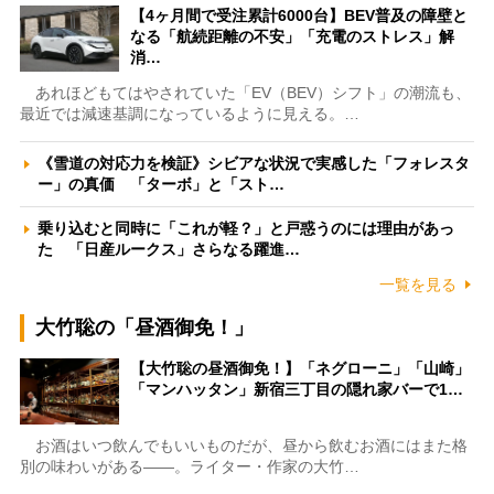
【4ヶ月間で受注累計6000台】BEV普及の障壁と
なる「航続距離の不安」「充電のストレス」解
消…
あれほどもてはやされていた「EV（BEV）シフト」の潮流も、
最近では減速基調になっているように見える。…
《雪道の対応力を検証》シビアな状況で実感した「フォレスタ
ー」の真価 「ターボ」と「スト…
乗り込むと同時に「これが軽？」と戸惑うのには理由があっ
た 「日産ルークス」さらなる躍進…
一覧を見る
大竹聡の「昼酒御免！」
【大竹聡の昼酒御免！】「ネグローニ」「山崎」
「マンハッタン」新宿三丁目の隠れ家バーで1…
お酒はいつ飲んでもいいものだが、昼から飲むお酒にはまた格
別の味わいがある――。ライター・作家の大竹…