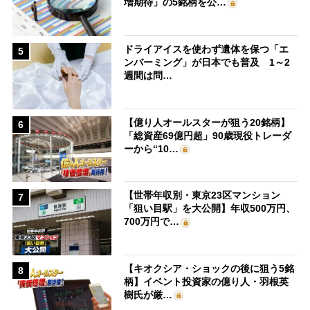
増期待」の5銘柄を公…
ドライアイスを使わず遺体を保つ「エ
5
ンバーミング」が日本でも普及 1～2
週間は問…
【億り人オールスターが狙う20銘柄】
6
「総資産69億円超」90歳現役トレーダ
ーから“10…
【世帯年収別・東京23区マンション
7
「狙い目駅」を大公開】年収500万円、
700万円で…
【キオクシア・ショックの後に狙う5銘
8
柄】イベント投資家の億り人・羽根英
樹氏が厳…