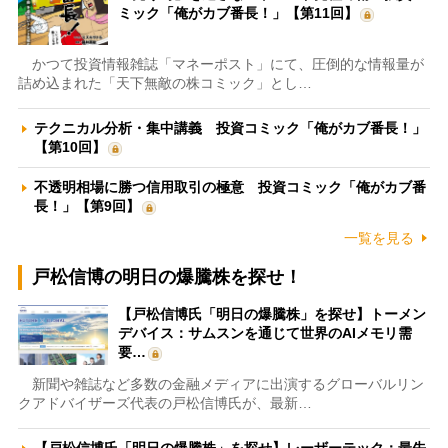
ミック「俺がカブ番長！」【第11回】
かつて投資情報雑誌「マネーポスト」にて、圧倒的な情報量が
詰め込まれた「天下無敵の株コミック」とし…
テクニカル分析・集中講義 投資コミック「俺がカブ番長！」
【第10回】
不透明相場に勝つ信用取引の極意 投資コミック「俺がカブ番
長！」【第9回】
一覧を見る
戸松信博の明日の爆騰株を探せ！
【戸松信博氏「明日の爆騰株」を探せ】トーメン
デバイス：サムスンを通じて世界のAIメモリ需
要…
新聞や雑誌など多数の金融メディアに出演するグローバルリン
クアドバイザーズ代表の戸松信博氏が、最新…