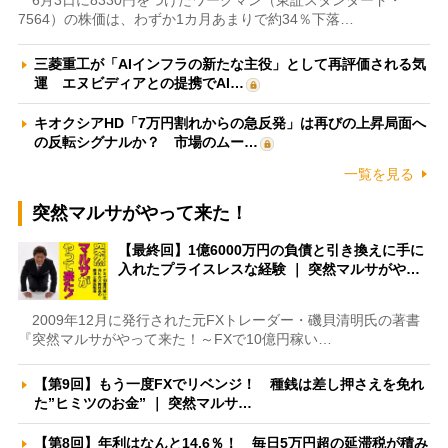
6月3日に8330円をつけたワークマン（東証スタンダード・
7564）の株価は、わずか1カ月あまりで約34％下落…
三菱重工が「AIインフラの新たな主役」として再評価される気
運 エヌビディアとの提携でAI…
キオクシアHD「7万円割れからの急反発」は再びの上昇局面へ
の反転シグナルか？ 市場のムー…
一覧を見る
突然マルサがやって来た！
【最終回】1億6000万円の負債と引き換えに手に
入れたプライスレスな経験 ｜ 突然マルサがや…
2009年12月に発行された元FXトレーダー・磯貝清明氏の著書
『突然マルサがやって来た！～FXで10億円稼い…
【第9回】もう一度FXでリベンジ！ 種銭は差し押さえを免れ
た”ヒミツのお金” ｜ 突然マルサ…
【第8回】年利はなんと14.6％！ 毎日5万円超の延滞税が積み