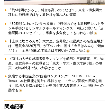
「約5時間かかるし、料金も高いのになぜ？」東京～博多間の
移動に飛行機ではなく新幹線を選ぶ人の事情
「30種類以上のパン食べ放題」で行列のできる新形態レストラ
ンを手掛けるサンマルクホールディングス 同社に聞いた「店
舗展開のコンセプト」、事業を多角化してもぶれない軸
【土俵に埋まるカネ】大の里、豊昇龍が黒星続きの名古屋場所
は「懸賞金2826万円」が下位力士に渡り「今日はみんなで焼肉
だ！」 金星4個配給で協会は年96万円の支出増に
《商社の大学別就職者数ランキングを解剖》三菱商事、三井物
産、住友商事への就職者は「東大・早大・慶大で約6割」の現
実 3大学以外で強い大学はどこか
急増する中国企業の“国籍ロンダリング” SHEIN、TikTok、
Temu…本社機能を海外に移転させ、トランプ関税の回避を狙
う 現地人を隠れ蓑にした中国企業の農業参入・土地取得への
懸念も
関連記事