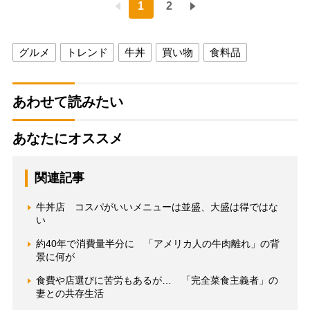
1
2
グルメ
トレンド
牛丼
買い物
食料品
あわせて読みたい
あなたにオススメ
関連記事
牛丼店 コスパがいいメニューは並盛、大盛は得ではな
い
約40年で消費量半分に 「アメリカ人の牛肉離れ」の背
景に何が
食費や店選びに苦労もあるが… 「完全菜食主義者」の
妻との共存生活