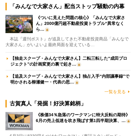
「みんなで大家さん」配当ストップ騒動の内幕
《ついに見えた問題の核心》「みんなで大家さ
ん」2000億円超不動産投資トラブル“異常なく
ら…
本誌『週刊ポスト』が追及してきた不動産投資商品「みんなで
大家さん」がいよいよ最終局面を迎えている…
【独走スクープ・みんなで大家さん】二転三転した“成田プロ
ジェクト”の計画変更の裏で起き…
【追及スクープ・みんなで大家さん】独占入手“内部議事録”で
明かされる柳瀬健一・代表の思…
一覧を見る
古賀真人「発掘！好決算銘柄」
《株価34％急落のワークマンに特大反転の期待》
6月の売上低迷を吹き飛ばす第1四半期決算、…