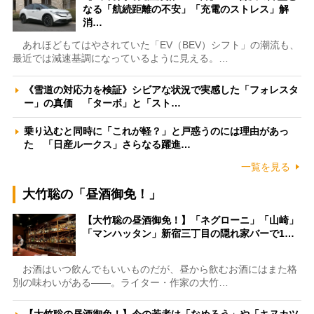
なる「航続距離の不安」「充電のストレス」解
消…
あれほどもてはやされていた「EV（BEV）シフト」の潮流も、
最近では減速基調になっているように見える。…
《雪道の対応力を検証》シビアな状況で実感した「フォレスタ
ー」の真価 「ターボ」と「スト…
乗り込むと同時に「これが軽？」と戸惑うのには理由があっ
た 「日産ルークス」さらなる躍進…
一覧を見る
大竹聡の「昼酒御免！」
【大竹聡の昼酒御免！】「ネグローニ」「山崎」
「マンハッタン」新宿三丁目の隠れ家バーで1…
お酒はいつ飲んでもいいものだが、昼から飲むお酒にはまた格
別の味わいがある――。ライター・作家の大竹…