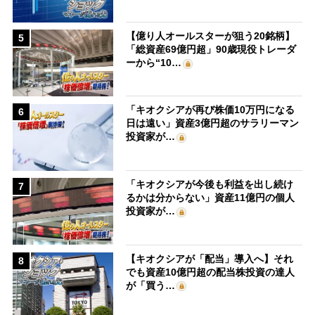
【億り人オールスターが狙う20銘柄】
5
「総資産69億円超」90歳現役トレーダ
ーから“10…
「キオクシアが再び株価10万円になる
6
日は遠い」資産3億円超のサラリーマン
投資家が…
「キオクシアが今後も利益を出し続け
7
るかは分からない」資産11億円の個人
投資家が…
【キオクシアが「配当」導入へ】それ
8
でも資産10億円超の配当株投資の達人
が「買う…