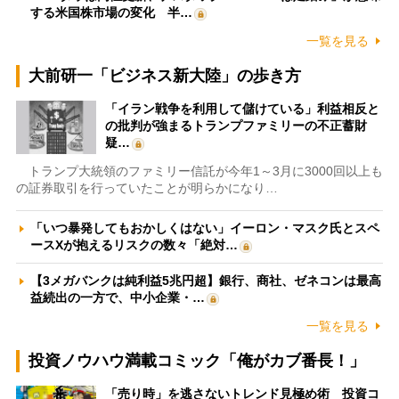
する米国株市場の変化 半…
一覧を見る
大前研一「ビジネス新大陸」の歩き方
「イラン戦争を利用して儲けている」利益相反と
の批判が強まるトランプファミリーの不正蓄財
疑…
トランプ大統領のファミリー信託が今年1～3月に3000回以上も
の証券取引を行っていたことが明らかになり…
「いつ暴発してもおかしくはない」イーロン・マスク氏とスペ
ースXが抱えるリスクの数々「絶対…
【3メガバンクは純利益5兆円超】銀行、商社、ゼネコンは最高
益続出の一方で、中小企業・…
一覧を見る
投資ノウハウ満載コミック「俺がカブ番長！」
「売り時」を逃さないトレンド見極め術 投資コ