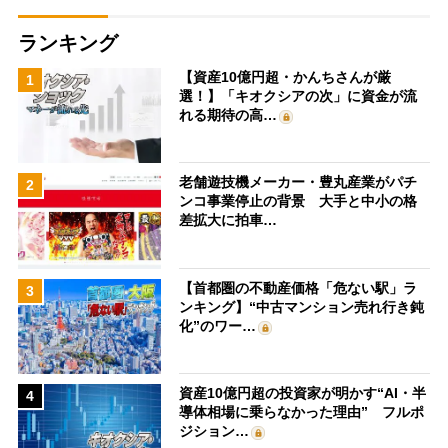
ランキング
【資産10億円超・かんちさんが厳
1
選！】「キオクシアの次」に資金が流
れる期待の高…
老舗遊技機メーカー・豊丸産業がパチ
2
ンコ事業停止の背景 大手と中小の格
差拡大に拍車…
【首都圏の不動産価格「危ない駅」ラ
3
ンキング】“中古マンション売れ行き鈍
化”のワー…
資産10億円超の投資家が明かす“AI・半
4
導体相場に乗らなかった理由” フルポ
ジション…