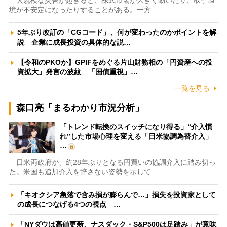
大規模な災害が起きると、株式市場が大きく動いたり、取引環
境が不安定になったりすることがある。一方…
5年ぶり改訂の「CGコード」、何が変わったのかポイントを解
説 企業に成長投資の具体的な説…
【令和のPKOか】GPIFをめぐる片山財務相の「円資産への投
資拡大」発言の波紋 「国債重視」…
一覧を見る
森口亮「まるわかり市況分析」
「トレンド転換のスイッチになり得る」“介入慣
れ”した市場心理を変える「日米協調為替介入」
…
日米両政府が、約28年ぶりとなる円買いの協調介入に踏み切っ
た。米国も追加介入を辞さない姿勢を示して…
「キオクシア急落で含み損が膨らんで…」損失を投資家として
の成長につなげる4つの視点 …
「NYダウは高値更新、ナスダック・S&P500は足踏み」が意味