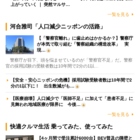
上がっていく ｜ 突然マルサ…
一覧を見る
河合雅司「人口減少ニッポンの活路」
【「警察官離れ」に歯止めはかかるか？】警察庁
が本気で取り組む「警察組織の構造改革」 実
現…
警察庁が目下、頭を悩ませているのが「警察官不足」だ。警察
官の採用試験の受験者数は10年間で2分の1以…
【安全・安心ニッポンの危機】採用試験受験者数は10年間で2
分の1以下に！ 出生数減がも…
【医療崩壊】人口減少で「医師不足」に加えて「患者不足」に
見舞われ地域医療が限界に 今後…
一覧を見る
快適クルマ生活 乗ってみた、使ってみた
【4ヶ月間で受注累計6000台】BEV普及の障壁と