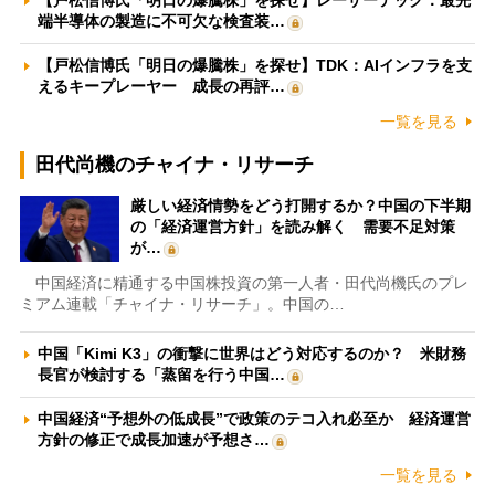
【戸松信博氏「明日の爆騰株」を探せ】レーザーテック：最先
端半導体の製造に不可欠な検査装…
【戸松信博氏「明日の爆騰株」を探せ】TDK：AIインフラを支
えるキープレーヤー 成長の再評…
一覧を見る
田代尚機のチャイナ・リサーチ
厳しい経済情勢をどう打開するか？中国の下半期
の「経済運営方針」を読み解く 需要不足対策
が…
中国経済に精通する中国株投資の第一人者・田代尚機氏のプレ
ミアム連載「チャイナ・リサーチ」。中国の…
中国「Kimi K3」の衝撃に世界はどう対応するのか？ 米財務
長官が検討する「蒸留を行う中国…
中国経済“予想外の低成長”で政策のテコ入れ必至か 経済運営
方針の修正で成長加速が予想さ…
一覧を見る