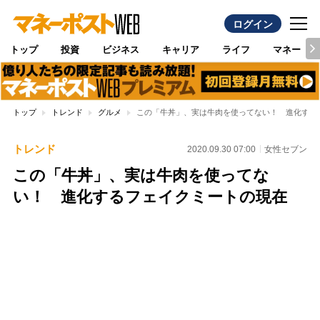
ログイン
トップ
投資
ビジネス
キャリア
ライフ
マネー
トップ
トレンド
グルメ
この「牛丼」、実は牛肉を使ってない！ 進化する
トレンド
2020.09.30 07:00
女性セブン
この「牛丼」、実は牛肉を使ってな
い！ 進化するフェイクミートの現在
Loaded
:
88.23%
/
Unmute