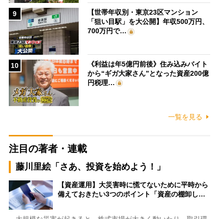
【世帯年収別・東京23区マンション
9
「狙い目駅」を大公開】年収500万円、
700万円で…
《利益は年5億円前後》住み込みバイト
10
から“ギガ大家さん”となった資産200億
円税理…
一覧を見る
注目の著者・連載
藤川里絵「さあ、投資を始めよう！」
【資産運用】大災害時に慌てないために平時から
備えておきたい3つのポイント「資産の棚卸し…