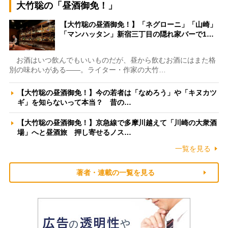
大竹聡の「昼酒御免！」
【大竹聡の昼酒御免！】「ネグローニ」「山崎」
「マンハッタン」新宿三丁目の隠れ家バーで1…
お酒はいつ飲んでもいいものだが、昼から飲むお酒にはまた格
別の味わいがある――。ライター・作家の大竹…
【大竹聡の昼酒御免！】今の若者は「なめろう」や「キヌカツ
ギ」を知らないって本当？ 昔の…
【大竹聡の昼酒御免！】京急線で多摩川越えて「川崎の大衆酒
場」へと昼酒旅 押し寄せるノス…
一覧を見る
著者・連載の一覧を見る