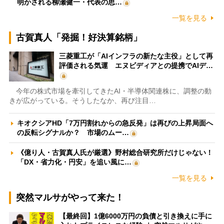
明かされる柳瀬健一・代表の思…
一覧を見る
古賀真人「発掘！好決算銘柄」
三菱重工が「AIインフラの新たな主役」として再
評価される気運 エヌビディアとの提携でAIデ…
今年の株式市場を牽引してきたAI・半導体関連株に、調整の動
きが広がっている。そうしたなか、再び注目…
キオクシアHD「7万円割れからの急反発」は再びの上昇局面へ
の反転シグナルか？ 市場のムー…
《億り人・古賀真人氏が厳選》野村総合研究所だけじゃない！
「DX・省力化・円安」を追い風に…
一覧を見る
突然マルサがやって来た！
【最終回】1億6000万円の負債と引き換えに手に