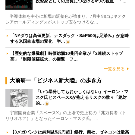
投資家としての成長につなげる4つの視点 「…
半導体株を中心に相場の調整色が強まり、7月中旬にはキオク
シアホールディングスがストップ安をつけるな…
「NYダウは高値更新、ナスダック・S&P500は足踏み」が意味
する米国株市場の変化 半…
【歴史的な爆騰劇】時価総額10兆円企業が「2連続ストップ
高」「制限値幅拡大」の衝撃 フ…
一覧を見る
大前研一「ビジネス新大陸」の歩き方
「いつ暴発してもおかしくはない」イーロン・マ
スク氏とスペースXが抱えるリスクの数々「絶対
的…
宇宙開発企業「スペースX」の上場で史上初の「兆万長者（ト
リリオネア）」となったイーロン・マスク氏。…
【3メガバンクは純利益5兆円超】銀行、商社、ゼネコンは最高