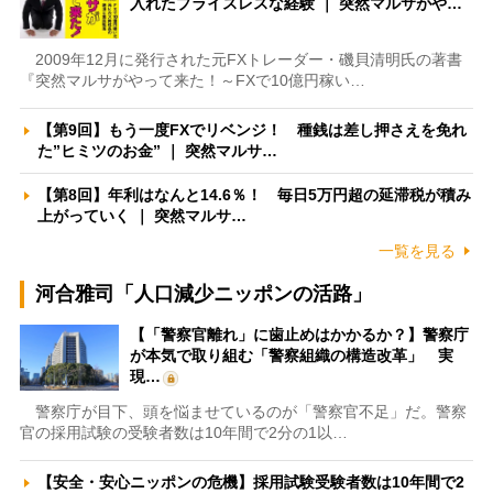
入れたプライスレスな経験 ｜ 突然マルサがや…
2009年12月に発行された元FXトレーダー・磯貝清明氏の著書
『突然マルサがやって来た！～FXで10億円稼い…
【第9回】もう一度FXでリベンジ！ 種銭は差し押さえを免れ
た”ヒミツのお金” ｜ 突然マルサ…
【第8回】年利はなんと14.6％！ 毎日5万円超の延滞税が積み
上がっていく ｜ 突然マルサ…
一覧を見る
河合雅司「人口減少ニッポンの活路」
【「警察官離れ」に歯止めはかかるか？】警察庁
が本気で取り組む「警察組織の構造改革」 実
現…
警察庁が目下、頭を悩ませているのが「警察官不足」だ。警察
官の採用試験の受験者数は10年間で2分の1以…
【安全・安心ニッポンの危機】採用試験受験者数は10年間で2