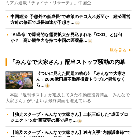
ミアム連載「チャイナ・リサーチ」。中国企…
中国経済“予想外の低成長”で政策のテコ入れ必至か 経済運営
方針の修正で成長加速が予想さ…
“AI革命”で爆発的な需要拡大が見込まれる「CXO」とは何
か？ 高い競争力を持つ中国の医薬品…
一覧を見る
「みんなで大家さん」配当ストップ騒動の内幕
《ついに見えた問題の核心》「みんなで大家さ
ん」2000億円超不動産投資トラブル“異常なく
ら…
本誌『週刊ポスト』が追及してきた不動産投資商品「みんなで
大家さん」がいよいよ最終局面を迎えている…
【独走スクープ・みんなで大家さん】二転三転した“成田プロ
ジェクト”の計画変更の裏で起き…
【追及スクープ・みんなで大家さん】独占入手“内部議事録”で