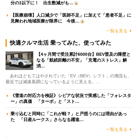
分の1以下に！ 出生数減がも…
【医療崩壊】人口減少で「医師不足」に加えて「患者不足」に
見舞われ地域医療が限界に 今後…
一覧を見る
快適クルマ生活 乗ってみた、使ってみた
【4ヶ月間で受注累計6000台】BEV普及の障壁と
なる「航続距離の不安」「充電のストレス」解
消…
あれほどもてはやされていた「EV（BEV）シフト」の潮流も、
最近では減速基調になっているように見える。…
《雪道の対応力を検証》シビアな状況で実感した「フォレスタ
ー」の真価 「ターボ」と「スト…
乗り込むと同時に「これが軽？」と戸惑うのには理由があっ
た 「日産ルークス」さらなる躍進…
一覧を見る