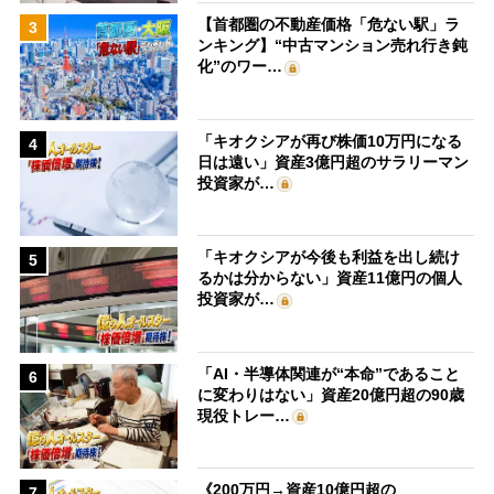
【首都圏の不動産価格「危ない駅」ラ
3
ンキング】“中古マンション売れ行き鈍
化”のワー…
「キオクシアが再び株価10万円になる
4
日は遠い」資産3億円超のサラリーマン
投資家が…
「キオクシアが今後も利益を出し続け
5
るかは分からない」資産11億円の個人
投資家が…
「AI・半導体関連が“本命”であること
6
に変わりはない」資産20億円超の90歳
現役トレー…
《200万円→資産10億円超の
7