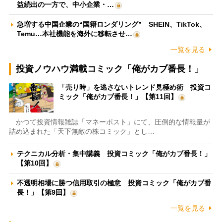
益続出の一方で、中小企業・…
急増する中国企業の“国籍ロンダリング” SHEIN、TikTok、
Temu…本社機能を海外に移転させ…
一覧を見る
投資ノウハウ満載コミック「俺がカブ番長！」
「売り時」を逃さないトレンド見極め術 投資コ
ミック「俺がカブ番長！」【第11回】
かつて投資情報雑誌「マネーポスト」にて、圧倒的な情報量が
詰め込まれた「天下無敵の株コミック」とし…
テクニカル分析・集中講義 投資コミック「俺がカブ番長！」
【第10回】
不透明相場に勝つ信用取引の極意 投資コミック「俺がカブ番
長！」【第9回】
一覧を見る