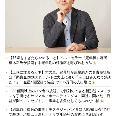
【75歳をすぎたらやめること】ベストセラー『定年後』著者・
楠木新氏が指南する老年期の好循環を呼び込む方法
【土俵に埋まるカネ】大の里、豊昇龍が黒星続きの名古屋場所
は「懸賞金2826万円」が下位力士に渡り「今日はみんなで焼肉
だ！」 金星4個配給で協会は年96万円の支出増に
「30種類以上のパン食べ放題」で行列のできる新形態レストラ
ンを手掛けるサンマルクホールディングス 同社に聞いた「店
舗展開のコンセプト」、事業を多角化してもぶれない軸
【納車時に複数の事故】テスラジャパン“多額のEV補助金”で注
文殺到、現場は大混乱 トラブル続発の背後に見え隠れす