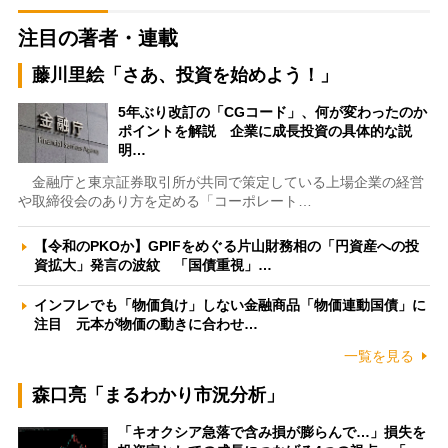
注目の著者・連載
藤川里絵「さあ、投資を始めよう！」
5年ぶり改訂の「CGコード」、何が変わったのか
ポイントを解説 企業に成長投資の具体的な説
明…
金融庁と東京証券取引所が共同で策定している上場企業の経営
や取締役会のあり方を定める「コーポレート…
【令和のPKOか】GPIFをめぐる片山財務相の「円資産への投
資拡大」発言の波紋 「国債重視」…
インフレでも「物価負け」しない金融商品「物価連動国債」に
注目 元本が物価の動きに合わせ…
一覧を見る
森口亮「まるわかり市況分析」
「キオクシア急落で含み損が膨らんで…」損失を