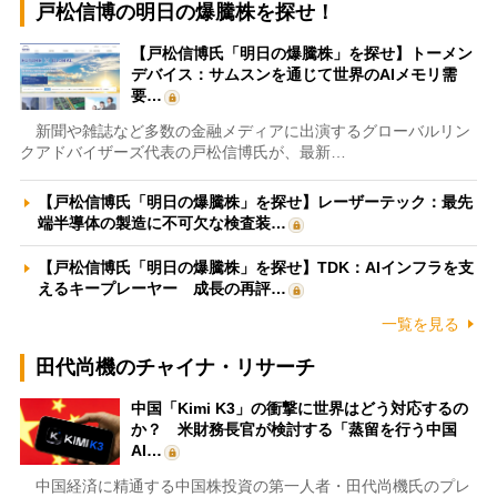
戸松信博の明日の爆騰株を探せ！
【戸松信博氏「明日の爆騰株」を探せ】トーメン
デバイス：サムスンを通じて世界のAIメモリ需
要…
新聞や雑誌など多数の金融メディアに出演するグローバルリン
クアドバイザーズ代表の戸松信博氏が、最新…
【戸松信博氏「明日の爆騰株」を探せ】レーザーテック：最先
端半導体の製造に不可欠な検査装…
【戸松信博氏「明日の爆騰株」を探せ】TDK：AIインフラを支
えるキープレーヤー 成長の再評…
一覧を見る
田代尚機のチャイナ・リサーチ
中国「Kimi K3」の衝撃に世界はどう対応するの
か？ 米財務長官が検討する「蒸留を行う中国
AI…
中国経済に精通する中国株投資の第一人者・田代尚機氏のプレ