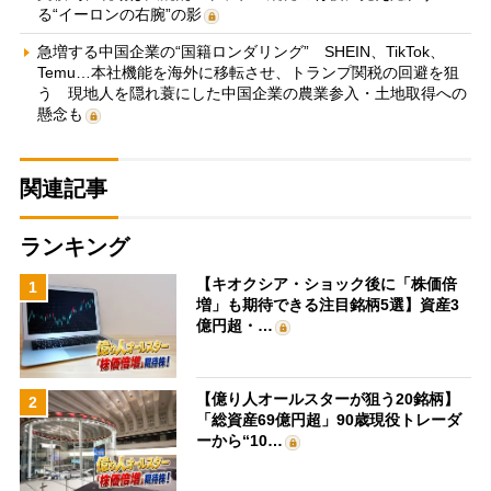
る“イーロンの右腕”の影
急増する中国企業の“国籍ロンダリング” SHEIN、TikTok、
Temu…本社機能を海外に移転させ、トランプ関税の回避を狙
う 現地人を隠れ蓑にした中国企業の農業参入・土地取得への
懸念も
関連記事
ランキング
【キオクシア・ショック後に「株価倍
1
増」も期待できる注目銘柄5選】資産3
億円超・…
【億り人オールスターが狙う20銘柄】
2
「総資産69億円超」90歳現役トレーダ
ーから“10…