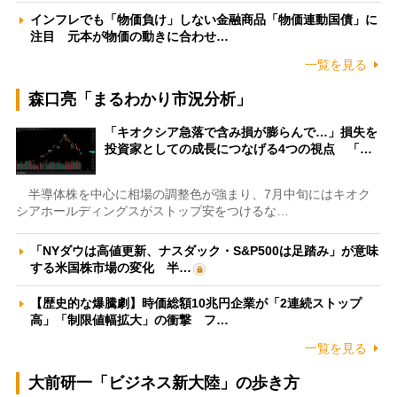
インフレでも「物価負け」しない金融商品「物価連動国債」に
注目 元本が物価の動きに合わせ…
一覧を見る
森口亮「まるわかり市況分析」
「キオクシア急落で含み損が膨らんで…」損失を
投資家としての成長につなげる4つの視点 「…
半導体株を中心に相場の調整色が強まり、7月中旬にはキオク
シアホールディングスがストップ安をつけるな…
「NYダウは高値更新、ナスダック・S&P500は足踏み」が意味
する米国株市場の変化 半…
【歴史的な爆騰劇】時価総額10兆円企業が「2連続ストップ
高」「制限値幅拡大」の衝撃 フ…
一覧を見る
大前研一「ビジネス新大陸」の歩き方