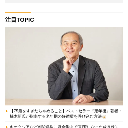
注目TOPIC
【75歳をすぎたらやめること】ベストセラー『定年後』著者・
楠木新氏が指南する老年期の好循環を呼び込む方法
キオクシアなどAI関連株に資金集中で“割安になった成長株”に