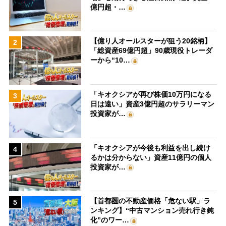
億円超・…
【億り人オールスターが狙う20銘柄】
2
「総資産69億円超」90歳現役トレーダ
ーから“10…
「キオクシアが再び株価10万円になる
3
日は遠い」資産3億円超のサラリーマン
投資家が…
「キオクシアが今後も利益を出し続け
4
るかは分からない」資産11億円の個人
投資家が…
【首都圏の不動産価格「危ない駅」ラ
5
ンキング】“中古マンション売れ行き鈍
化”のワー…