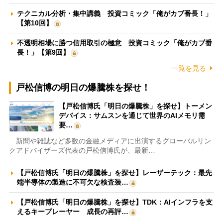
テクニカル分析・集中講義 投資コミック「俺がカブ番長！」
【第10回】
不透明相場に勝つ信用取引の極意 投資コミック「俺がカブ番
長！」【第9回】
一覧を見る
戸松信博の明日の爆騰株を探せ！
【戸松信博氏「明日の爆騰株」を探せ】トーメン
デバイス：サムスンを通じて世界のAIメモリ需
要…
新聞や雑誌など多数の金融メディアに出演するグローバルリン
クアドバイザーズ代表の戸松信博氏が、最新…
【戸松信博氏「明日の爆騰株」を探せ】レーザーテック：最先
端半導体の製造に不可欠な検査装…
【戸松信博氏「明日の爆騰株」を探せ】TDK：AIインフラを支
えるキープレーヤー 成長の再評…