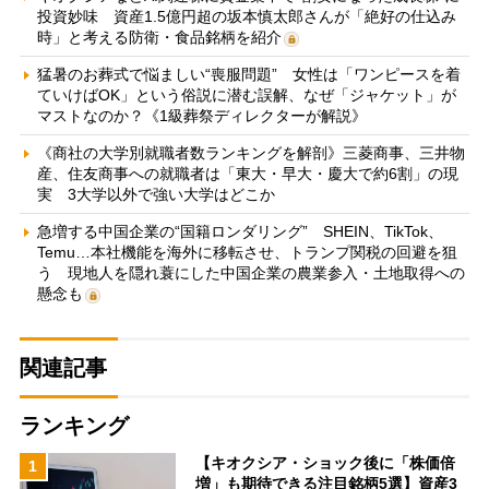
投資妙味 資産1.5億円超の坂本慎太郎さんが「絶好の仕込み
時」と考える防衛・食品銘柄を紹介
猛暑のお葬式で悩ましい“喪服問題” 女性は「ワンピースを着
ていけばOK」という俗説に潜む誤解、なぜ「ジャケット」が
マストなのか？《1級葬祭ディレクターが解説》
《商社の大学別就職者数ランキングを解剖》三菱商事、三井物
産、住友商事への就職者は「東大・早大・慶大で約6割」の現
実 3大学以外で強い大学はどこか
急増する中国企業の“国籍ロンダリング” SHEIN、TikTok、
Temu…本社機能を海外に移転させ、トランプ関税の回避を狙
う 現地人を隠れ蓑にした中国企業の農業参入・土地取得への
懸念も
関連記事
ランキング
【キオクシア・ショック後に「株価倍
1
増」も期待できる注目銘柄5選】資産3