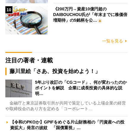
《200万円→資産10億円超の
10
DAIBOUCHOU氏が「年末までに株価倍
増期待」の5銘柄を公…
一覧を見る
注目の著者・連載
藤川里絵「さあ、投資を始めよう！」
5年ぶり改訂の「CGコード」、何が変わったのか
ポイントを解説 企業に成長投資の具体的な説
明…
金融庁と東京証券取引所が共同で策定している上場企業の経営
や取締役会のあり方を定める「コーポレート…
【令和のPKOか】GPIFをめぐる片山財務相の「円資産への投
資拡大」発言の波紋 「国債重視」…