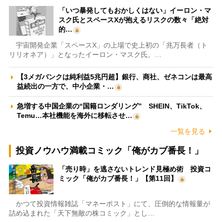
「いつ暴発してもおかしくはない」イーロン・マ
スク氏とスペースXが抱えるリスクの数々「絶対
的…
宇宙開発企業「スペースX」の上場で史上初の「兆万長者（ト
リリオネア）」となったイーロン・マスク氏。…
【3メガバンクは純利益5兆円超】銀行、商社、ゼネコンは最高
益続出の一方で、中小企業・…
急増する中国企業の“国籍ロンダリング” SHEIN、TikTok、
Temu…本社機能を海外に移転させ…
一覧を見る
投資ノウハウ満載コミック「俺がカブ番長！」
「売り時」を逃さないトレンド見極め術 投資コ
ミック「俺がカブ番長！」【第11回】
かつて投資情報雑誌「マネーポスト」にて、圧倒的な情報量が
詰め込まれた「天下無敵の株コミック」とし…