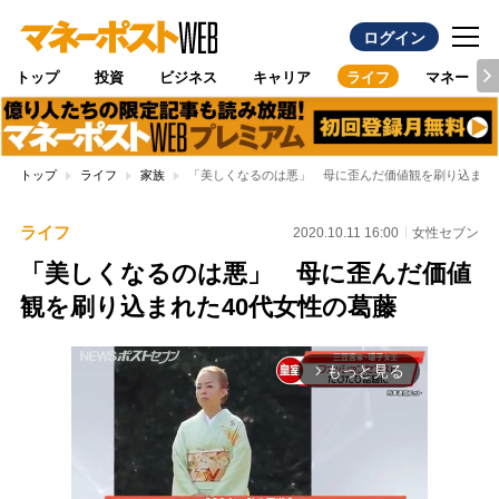
ログイン
トップ
投資
ビジネス
キャリア
ライフ
マネー
トップ
ライフ
家族
「美しくなるのは悪」 母に歪んだ価値観を刷り込まれた
ライフ
2020.10.11 16:00
女性セブン
「美しくなるのは悪」 母に歪んだ価値
観を刷り込まれた40代女性の葛藤
もっと見る
arrow_forward_ios