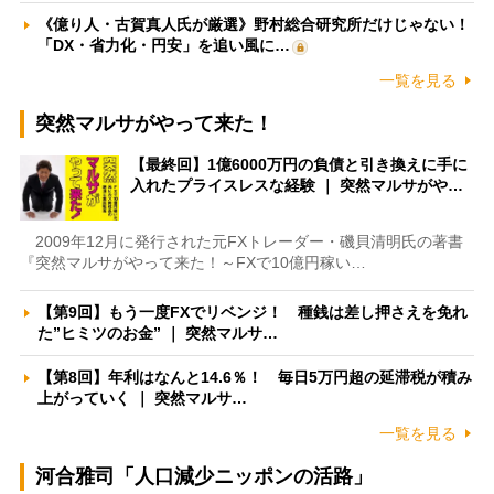
《億り人・古賀真人氏が厳選》野村総合研究所だけじゃない！
「DX・省力化・円安」を追い風に…
一覧を見る
突然マルサがやって来た！
【最終回】1億6000万円の負債と引き換えに手に
入れたプライスレスな経験 ｜ 突然マルサがや…
2009年12月に発行された元FXトレーダー・磯貝清明氏の著書
『突然マルサがやって来た！～FXで10億円稼い…
【第9回】もう一度FXでリベンジ！ 種銭は差し押さえを免れ
た”ヒミツのお金” ｜ 突然マルサ…
【第8回】年利はなんと14.6％！ 毎日5万円超の延滞税が積み
上がっていく ｜ 突然マルサ…
一覧を見る
河合雅司「人口減少ニッポンの活路」