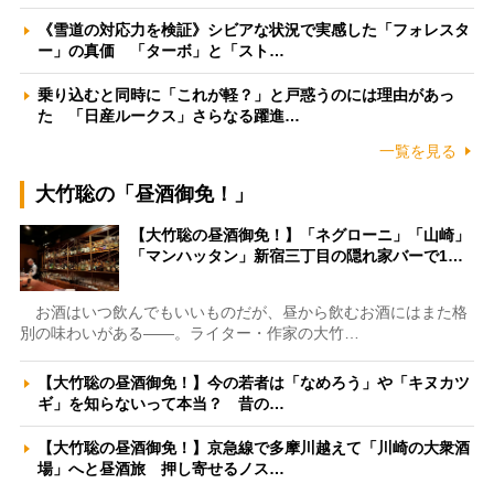
《雪道の対応力を検証》シビアな状況で実感した「フォレスタ
ー」の真価 「ターボ」と「スト…
乗り込むと同時に「これが軽？」と戸惑うのには理由があっ
た 「日産ルークス」さらなる躍進…
一覧を見る
大竹聡の「昼酒御免！」
【大竹聡の昼酒御免！】「ネグローニ」「山崎」
「マンハッタン」新宿三丁目の隠れ家バーで1…
お酒はいつ飲んでもいいものだが、昼から飲むお酒にはまた格
別の味わいがある――。ライター・作家の大竹…
【大竹聡の昼酒御免！】今の若者は「なめろう」や「キヌカツ
ギ」を知らないって本当？ 昔の…
【大竹聡の昼酒御免！】京急線で多摩川越えて「川崎の大衆酒
場」へと昼酒旅 押し寄せるノス…