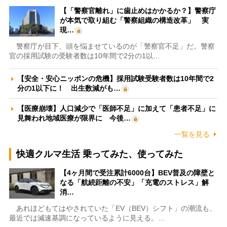
【「警察官離れ」に歯止めはかかるか？】警察庁
が本気で取り組む「警察組織の構造改革」 実
現…
警察庁が目下、頭を悩ませているのが「警察官不足」だ。警察
官の採用試験の受験者数は10年間で2分の1以…
【安全・安心ニッポンの危機】採用試験受験者数は10年間で2
分の1以下に！ 出生数減がも…
【医療崩壊】人口減少で「医師不足」に加えて「患者不足」に
見舞われ地域医療が限界に 今後…
一覧を見る
快適クルマ生活 乗ってみた、使ってみた
【4ヶ月間で受注累計6000台】BEV普及の障壁と
なる「航続距離の不安」「充電のストレス」解
消…
あれほどもてはやされていた「EV（BEV）シフト」の潮流も、
最近では減速基調になっているように見える。…