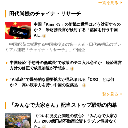
一覧を見る
田代尚機のチャイナ・リサーチ
中国「Kimi K3」の衝撃に世界はどう対応するの
か？ 米財務長官が検討する「蒸留を行う中国
AI…
中国経済に精通する中国株投資の第一人者・田代尚機氏のプレ
ミアム連載「チャイナ・リサーチ」。中国企…
中国経済“予想外の低成長”で政策のテコ入れ必至か 経済運営
方針の修正で成長加速が予想さ…
“AI革命”で爆発的な需要拡大が見込まれる「CXO」とは何
か？ 高い競争力を持つ中国の医薬品…
一覧を見る
「みんなで大家さん」配当ストップ騒動の内幕
《ついに見えた問題の核心》「みんなで大家さ
ん」2000億円超不動産投資トラブル“異常なく
ら…