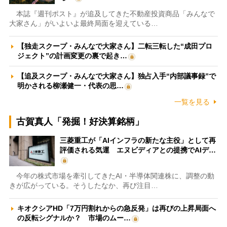
本誌『週刊ポスト』が追及してきた不動産投資商品「みんなで
大家さん」がいよいよ最終局面を迎えている…
【独走スクープ・みんなで大家さん】二転三転した“成田プロ
ジェクト”の計画変更の裏で起き…
【追及スクープ・みんなで大家さん】独占入手“内部議事録”で
明かされる柳瀬健一・代表の思…
一覧を見る
古賀真人「発掘！好決算銘柄」
三菱重工が「AIインフラの新たな主役」として再
評価される気運 エヌビディアとの提携でAIデ…
今年の株式市場を牽引してきたAI・半導体関連株に、調整の動
きが広がっている。そうしたなか、再び注目…
キオクシアHD「7万円割れからの急反発」は再びの上昇局面へ
の反転シグナルか？ 市場のムー…