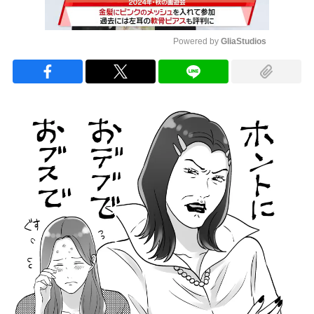
Powered by 
GliaStudios
Mute