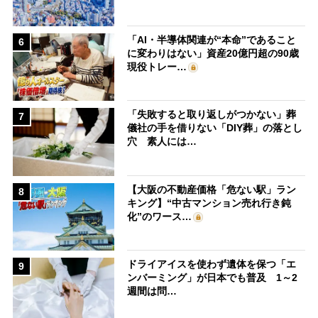
「AI・半導体関連が“本命”であること
6
に変わりはない」資産20億円超の90歳
現役トレー…
「失敗すると取り返しがつかない」葬
7
儀社の手を借りない「DIY葬」の落とし
穴 素人には…
【大阪の不動産価格「危ない駅」ラン
8
キング】“中古マンション売れ行き鈍
化”のワース…
ドライアイスを使わず遺体を保つ「エ
9
ンバーミング」が日本でも普及 1～2
週間は問…