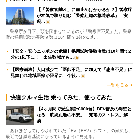
【「警察官離れ」に歯止めはかかるか？】警察庁
が本気で取り組む「警察組織の構造改革」 実
現…
警察庁が目下、頭を悩ませているのが「警察官不足」だ。警察
官の採用試験の受験者数は10年間で2分の1以…
【安全・安心ニッポンの危機】採用試験受験者数は10年間で2
分の1以下に！ 出生数減がも…
【医療崩壊】人口減少で「医師不足」に加えて「患者不足」に
見舞われ地域医療が限界に 今後…
一覧を見る
快適クルマ生活 乗ってみた、使ってみた
【4ヶ月間で受注累計6000台】BEV普及の障壁と
なる「航続距離の不安」「充電のストレス」解
消…
あれほどもてはやされていた「EV（BEV）シフト」の潮流も、
最近では減速基調になっているように見える。…