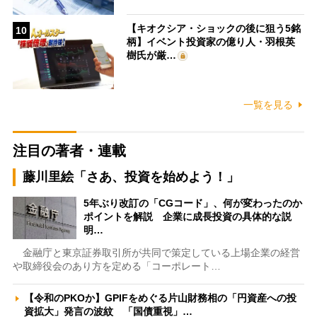
【キオクシア・ショックの後に狙う5銘
10
柄】イベント投資家の億り人・羽根英
樹氏が厳…
一覧を見る
注目の著者・連載
藤川里絵「さあ、投資を始めよう！」
5年ぶり改訂の「CGコード」、何が変わったのか
ポイントを解説 企業に成長投資の具体的な説
明…
金融庁と東京証券取引所が共同で策定している上場企業の経営
や取締役会のあり方を定める「コーポレート…
【令和のPKOか】GPIFをめぐる片山財務相の「円資産への投
資拡大」発言の波紋 「国債重視」…