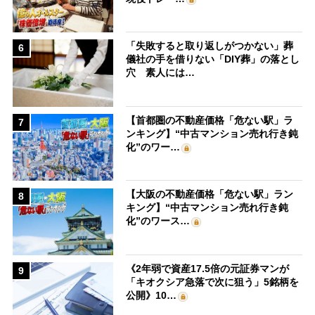
「失敗すると取り返しがつかない」葬
6
儀社の手を借りない「DIY葬」の落とし
穴 素人には…
【首都圏の不動産価格「危ない駅」ラ
7
ンキング】“中古マンション売れ行き鈍
化”のワー…
【大阪の不動産価格「危ない駅」ラン
8
キング】“中古マンション売れ行き鈍
化”のワース…
《2年弱で資産17.5倍の元証券マンが
9
「キオクシア急落で次に狙う」5銘柄を
公開》10…