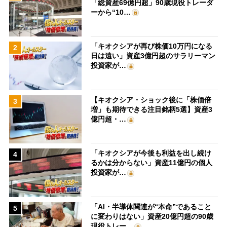
「総資産69億円超」90歳現役トレーダ
ーから“10…
「キオクシアが再び株価10万円になる
2
日は遠い」資産3億円超のサラリーマン
投資家が…
【キオクシア・ショック後に「株価倍
3
増」も期待できる注目銘柄5選】資産3
億円超・…
「キオクシアが今後も利益を出し続け
4
るかは分からない」資産11億円の個人
投資家が…
「AI・半導体関連が“本命”であること
5
に変わりはない」資産20億円超の90歳
現役トレー…