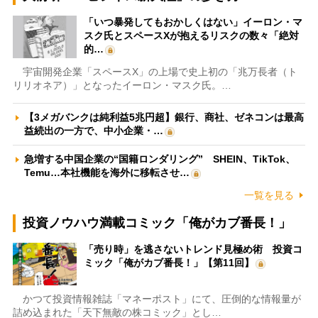
「いつ暴発してもおかしくはない」イーロン・マ
スク氏とスペースXが抱えるリスクの数々「絶対
的…
宇宙開発企業「スペースX」の上場で史上初の「兆万長者（ト
リリオネア）」となったイーロン・マスク氏。…
【3メガバンクは純利益5兆円超】銀行、商社、ゼネコンは最高
益続出の一方で、中小企業・…
急増する中国企業の“国籍ロンダリング” SHEIN、TikTok、
Temu…本社機能を海外に移転させ…
一覧を見る
投資ノウハウ満載コミック「俺がカブ番長！」
「売り時」を逃さないトレンド見極め術 投資コ
ミック「俺がカブ番長！」【第11回】
かつて投資情報雑誌「マネーポスト」にて、圧倒的な情報量が
詰め込まれた「天下無敵の株コミック」とし…