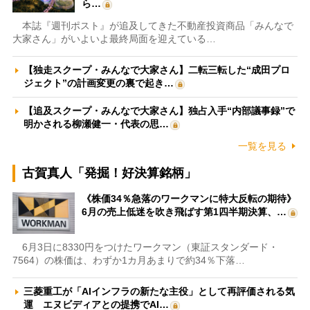
ら…
本誌『週刊ポスト』が追及してきた不動産投資商品「みんなで
大家さん」がいよいよ最終局面を迎えている…
【独走スクープ・みんなで大家さん】二転三転した“成田プロ
ジェクト”の計画変更の裏で起き…
【追及スクープ・みんなで大家さん】独占入手“内部議事録”で
明かされる柳瀬健一・代表の思…
一覧を見る
古賀真人「発掘！好決算銘柄」
《株価34％急落のワークマンに特大反転の期待》
6月の売上低迷を吹き飛ばす第1四半期決算、…
6月3日に8330円をつけたワークマン（東証スタンダード・
7564）の株価は、わずか1カ月あまりで約34％下落…
三菱重工が「AIインフラの新たな主役」として再評価される気
運 エヌビディアとの提携でAI…