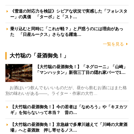
《雪道の対応力を検証》シビアな状況で実感した「フォレスタ
ー」の真価 「ターボ」と「スト…
乗り込むと同時に「これが軽？」と戸惑うのには理由があっ
た 「日産ルークス」さらなる躍進…
一覧を見る
大竹聡の「昼酒御免！」
【大竹聡の昼酒御免！】「ネグローニ」「山崎」
「マンハッタン」新宿三丁目の隠れ家バーで1…
お酒はいつ飲んでもいいものだが、昼から飲むお酒にはまた格
別の味わいがある――。ライター・作家の大竹…
【大竹聡の昼酒御免！】今の若者は「なめろう」や「キヌカツ
ギ」を知らないって本当？ 昔の…
【大竹聡の昼酒御免！】京急線で多摩川越えて「川崎の大衆酒
場」へと昼酒旅 押し寄せるノス…