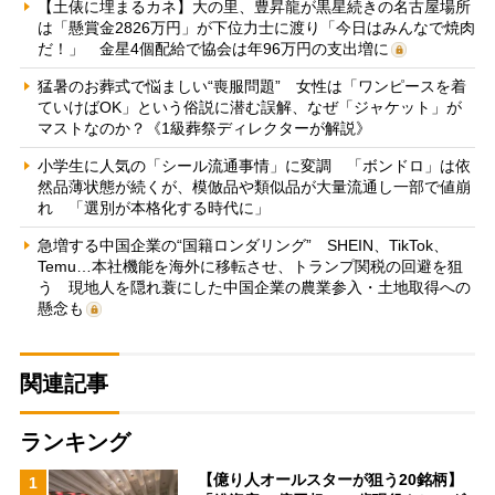
【土俵に埋まるカネ】大の里、豊昇龍が黒星続きの名古屋場所
は「懸賞金2826万円」が下位力士に渡り「今日はみんなで焼肉
だ！」 金星4個配給で協会は年96万円の支出増に
猛暑のお葬式で悩ましい“喪服問題” 女性は「ワンピースを着
ていけばOK」という俗説に潜む誤解、なぜ「ジャケット」が
マストなのか？《1級葬祭ディレクターが解説》
小学生に人気の「シール流通事情」に変調 「ボンドロ」は依
然品薄状態が続くが、模倣品や類似品が大量流通し一部で値崩
れ 「選別が本格化する時代に」
急増する中国企業の“国籍ロンダリング” SHEIN、TikTok、
Temu…本社機能を海外に移転させ、トランプ関税の回避を狙
う 現地人を隠れ蓑にした中国企業の農業参入・土地取得への
懸念も
関連記事
ランキング
【億り人オールスターが狙う20銘柄】
1