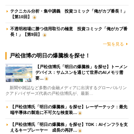
テクニカル分析・集中講義 投資コミック「俺がカブ番長！」
【第10回】
不透明相場に勝つ信用取引の極意 投資コミック「俺がカブ番
長！」【第9回】
一覧を見る
戸松信博の明日の爆騰株を探せ！
【戸松信博氏「明日の爆騰株」を探せ】トーメン
デバイス：サムスンを通じて世界のAIメモリ需
要…
新聞や雑誌など多数の金融メディアに出演するグローバルリン
クアドバイザーズ代表の戸松信博氏が、最新…
【戸松信博氏「明日の爆騰株」を探せ】レーザーテック：最先
端半導体の製造に不可欠な検査装…
【戸松信博氏「明日の爆騰株」を探せ】TDK：AIインフラを支
えるキープレーヤー 成長の再評…