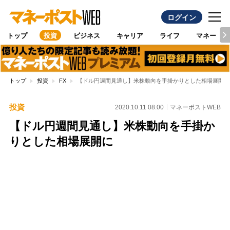
ログイン
トップ
投資
ビジネス
キャリア
ライフ
マネー
トップ
投資
FX
【ドル円週間見通し】米株動向を手掛かりとした相場展開に
投資
2020.10.11 08:00
マネーポストWEB
【ドル円週間見通し】米株動向を手掛か
りとした相場展開に
Loaded
:
100.00%
/
Unmute