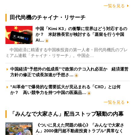
一覧を見る
田代尚機のチャイナ・リサーチ
中国「Kimi K3」の衝撃に世界はどう対応するの
か？ 米財務長官が検討する「蒸留を行う中国
AI…
中国経済に精通する中国株投資の第一人者・田代尚機氏のプレ
ミアム連載「チャイナ・リサーチ」。中国企…
中国経済“予想外の低成長”で政策のテコ入れ必至か 経済運営
方針の修正で成長加速が予想さ…
“AI革命”で爆発的な需要拡大が見込まれる「CXO」とは何
か？ 高い競争力を持つ中国の医薬品…
一覧を見る
「みんなで大家さん」配当ストップ騒動の内幕
《ついに見えた問題の核心》「みんなで大家さ
ん」2000億円超不動産投資トラブル“異常なく