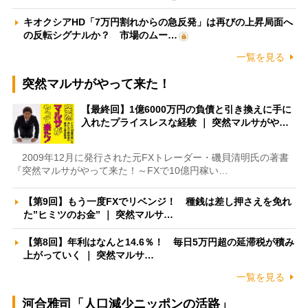
キオクシアHD「7万円割れからの急反発」は再びの上昇局面へ
の反転シグナルか？ 市場のムー…
一覧を見る
突然マルサがやって来た！
【最終回】1億6000万円の負債と引き換えに手に
入れたプライスレスな経験 ｜ 突然マルサがや…
2009年12月に発行された元FXトレーダー・磯貝清明氏の著書
『突然マルサがやって来た！～FXで10億円稼い…
【第9回】もう一度FXでリベンジ！ 種銭は差し押さえを免れ
た”ヒミツのお金” ｜ 突然マルサ…
【第8回】年利はなんと14.6％！ 毎日5万円超の延滞税が積み
上がっていく ｜ 突然マルサ…
一覧を見る
河合雅司「人口減少ニッポンの活路」