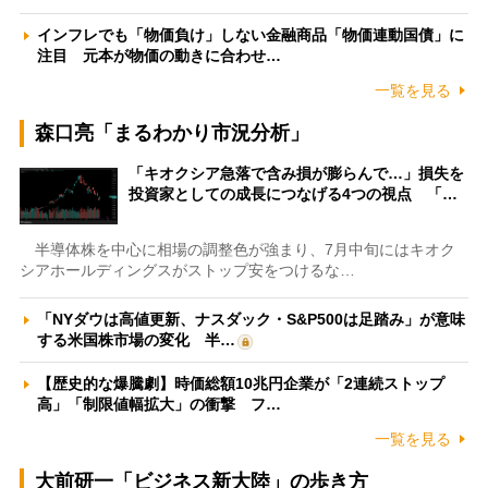
インフレでも「物価負け」しない金融商品「物価連動国債」に
注目 元本が物価の動きに合わせ…
一覧を見る
森口亮「まるわかり市況分析」
「キオクシア急落で含み損が膨らんで…」損失を
投資家としての成長につなげる4つの視点 「…
半導体株を中心に相場の調整色が強まり、7月中旬にはキオク
シアホールディングスがストップ安をつけるな…
「NYダウは高値更新、ナスダック・S&P500は足踏み」が意味
する米国株市場の変化 半…
【歴史的な爆騰劇】時価総額10兆円企業が「2連続ストップ
高」「制限値幅拡大」の衝撃 フ…
一覧を見る
大前研一「ビジネス新大陸」の歩き方