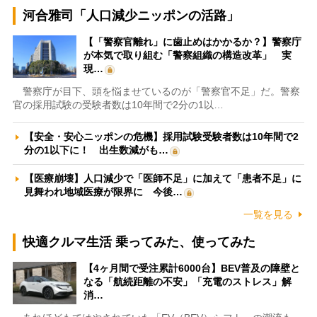
河合雅司「人口減少ニッポンの活路」
【「警察官離れ」に歯止めはかかるか？】警察庁
が本気で取り組む「警察組織の構造改革」 実
現…
警察庁が目下、頭を悩ませているのが「警察官不足」だ。警察
官の採用試験の受験者数は10年間で2分の1以…
【安全・安心ニッポンの危機】採用試験受験者数は10年間で2
分の1以下に！ 出生数減がも…
【医療崩壊】人口減少で「医師不足」に加えて「患者不足」に
見舞われ地域医療が限界に 今後…
一覧を見る
快適クルマ生活 乗ってみた、使ってみた
【4ヶ月間で受注累計6000台】BEV普及の障壁と
なる「航続距離の不安」「充電のストレス」解
消…