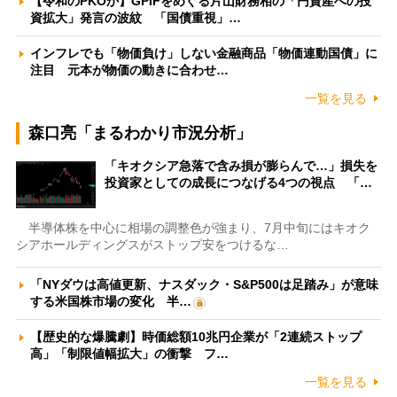
【令和のPKOか】GPIFをめぐる片山財務相の「円資産への投
資拡大」発言の波紋 「国債重視」…
インフレでも「物価負け」しない金融商品「物価連動国債」に
注目 元本が物価の動きに合わせ…
一覧を見る
森口亮「まるわかり市況分析」
「キオクシア急落で含み損が膨らんで…」損失を
投資家としての成長につなげる4つの視点 「…
半導体株を中心に相場の調整色が強まり、7月中旬にはキオク
シアホールディングスがストップ安をつけるな…
「NYダウは高値更新、ナスダック・S&P500は足踏み」が意味
する米国株市場の変化 半…
【歴史的な爆騰劇】時価総額10兆円企業が「2連続ストップ
高」「制限値幅拡大」の衝撃 フ…
一覧を見る