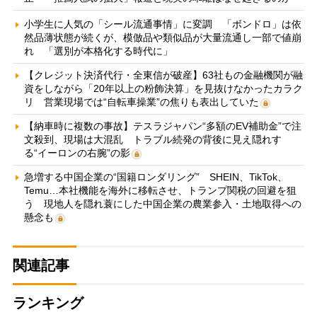
小学生に人気の「シール流通事情」に変調 「ボンドロ」は依
然品薄状態が続くが、模倣品や類似品が大量流通し一部で値崩
れ 「選別が本格化する時代に」
【クレジット決済代行・全東信が破産】63社もの金融機関が融
資をしながら「20年以上の粉飾決算」を見抜けなかったカラク
リ 営業現場では“自転車操業”の焦りも表出していた
【納車時に複数の事故】テスラジャパン“多額のEV補助金”で注
文殺到、現場は大混乱 トラブル続発の背後に見え隠れす
る“イーロンの右腕”の影
急増する中国企業の“国籍ロンダリング” SHEIN、TikTok、
Temu…本社機能を海外に移転させ、トランプ関税の回避を狙
う 現地人を隠れ蓑にした中国企業の農業参入・土地取得への
懸念も
関連記事
ランキング