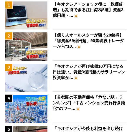
【キオクシア・ショック後に「株価倍
1
増」も期待できる注目銘柄5選】資産3
億円超・…
【億り人オールスターが狙う20銘柄】
2
「総資産69億円超」90歳現役トレーダ
ーから“10…
「キオクシアが再び株価10万円になる
3
日は遠い」資産3億円超のサラリーマン
投資家が…
【首都圏の不動産価格「危ない駅」ラ
4
ンキング】“中古マンション売れ行き鈍
化”のワー…
「キオクシアが今後も利益を出し続け
5