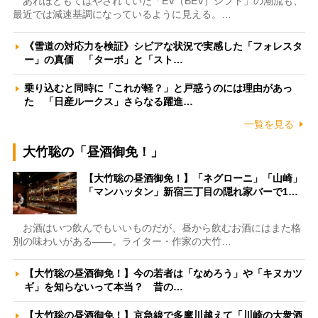
あれほどもてはやされていた「EV（BEV）シフト」の潮流も、
最近では減速基調になっているように見える。…
《雪道の対応力を検証》シビアな状況で実感した「フォレスタ
ー」の真価 「ターボ」と「スト…
乗り込むと同時に「これが軽？」と戸惑うのには理由があっ
た 「日産ルークス」さらなる躍進…
一覧を見る
大竹聡の「昼酒御免！」
【大竹聡の昼酒御免！】「ネグローニ」「山崎」
「マンハッタン」新宿三丁目の隠れ家バーで1…
お酒はいつ飲んでもいいものだが、昼から飲むお酒にはまた格
別の味わいがある――。ライター・作家の大竹…
【大竹聡の昼酒御免！】今の若者は「なめろう」や「キヌカツ
ギ」を知らないって本当？ 昔の…
【大竹聡の昼酒御免！】京急線で多摩川越えて「川崎の大衆酒