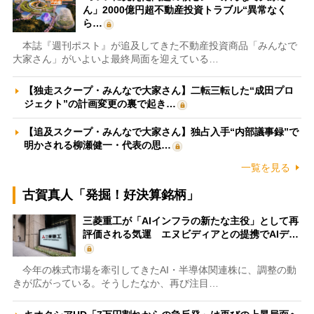
ん」2000億円超不動産投資トラブル“異常なく
ら…
本誌『週刊ポスト』が追及してきた不動産投資商品「みんなで
大家さん」がいよいよ最終局面を迎えている…
【独走スクープ・みんなで大家さん】二転三転した“成田プロ
ジェクト”の計画変更の裏で起き…
【追及スクープ・みんなで大家さん】独占入手“内部議事録”で
明かされる柳瀬健一・代表の思…
一覧を見る
古賀真人「発掘！好決算銘柄」
三菱重工が「AIインフラの新たな主役」として再
評価される気運 エヌビディアとの提携でAIデ…
今年の株式市場を牽引してきたAI・半導体関連株に、調整の動
きが広がっている。そうしたなか、再び注目…