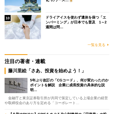
化”のワース…
ドライアイスを使わず遺体を保つ「エ
10
ンバーミング」が日本でも普及 1～2
週間は問…
一覧を見る
注目の著者・連載
藤川里絵「さあ、投資を始めよう！」
5年ぶり改訂の「CGコード」、何が変わったのか
ポイントを解説 企業に成長投資の具体的な説
明…
金融庁と東京証券取引所が共同で策定している上場企業の経営
や取締役会のあり方を定める「コーポレート…