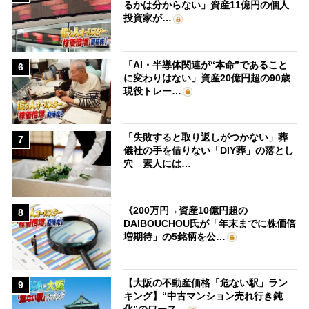
るかは分からない」資産11億円の個人
投資家が…
「AI・半導体関連が“本命”であること
6
に変わりはない」資産20億円超の90歳
現役トレー…
「失敗すると取り返しがつかない」葬
7
儀社の手を借りない「DIY葬」の落とし
穴 素人には…
《200万円→資産10億円超の
8
DAIBOUCHOU氏が「年末までに株価倍
増期待」の5銘柄を公…
【大阪の不動産価格「危ない駅」ラン
9
キング】“中古マンション売れ行き鈍