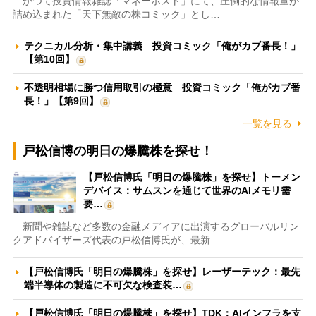
かつて投資情報雑誌「マネーポスト」にて、圧倒的な情報量が
詰め込まれた「天下無敵の株コミック」とし…
テクニカル分析・集中講義 投資コミック「俺がカブ番長！」
【第10回】
不透明相場に勝つ信用取引の極意 投資コミック「俺がカブ番
長！」【第9回】
一覧を見る
戸松信博の明日の爆騰株を探せ！
【戸松信博氏「明日の爆騰株」を探せ】トーメン
デバイス：サムスンを通じて世界のAIメモリ需
要…
新聞や雑誌など多数の金融メディアに出演するグローバルリン
クアドバイザーズ代表の戸松信博氏が、最新…
【戸松信博氏「明日の爆騰株」を探せ】レーザーテック：最先
端半導体の製造に不可欠な検査装…
【戸松信博氏「明日の爆騰株」を探せ】TDK：AIインフラを支