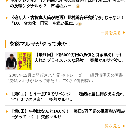
キオクシアHD「7万円割れからの急反発」は再びの上昇局面へ
の反転シグナルか？ 市場のムー…
《億り人・古賀真人氏が厳選》野村総合研究所だけじゃない！
「DX・省力化・円安」を追い風に…
一覧を見る
突然マルサがやって来た！
【最終回】1億6000万円の負債と引き換えに手に
入れたプライスレスな経験 ｜ 突然マルサがや…
2009年12月に発行された元FXトレーダー・磯貝清明氏の著書
『突然マルサがやって来た！～FXで10億円稼い…
【第9回】もう一度FXでリベンジ！ 種銭は差し押さえを免れ
た”ヒミツのお金” ｜ 突然マルサ…
【第8回】年利はなんと14.6％！ 毎日5万円超の延滞税が積み
上がっていく ｜ 突然マルサ…
一覧を見る