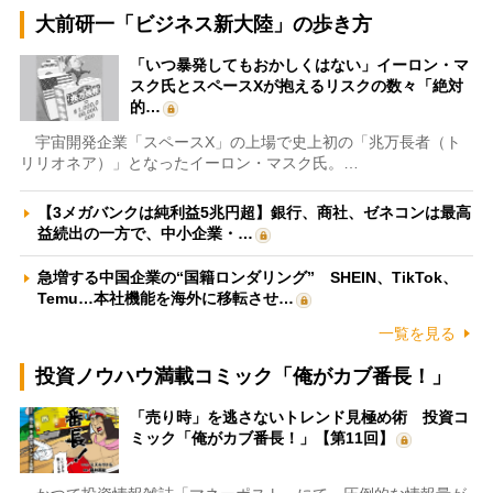
大前研一「ビジネス新大陸」の歩き方
「いつ暴発してもおかしくはない」イーロン・マ
スク氏とスペースXが抱えるリスクの数々「絶対
的…
宇宙開発企業「スペースX」の上場で史上初の「兆万長者（ト
リリオネア）」となったイーロン・マスク氏。…
【3メガバンクは純利益5兆円超】銀行、商社、ゼネコンは最高
益続出の一方で、中小企業・…
急増する中国企業の“国籍ロンダリング” SHEIN、TikTok、
Temu…本社機能を海外に移転させ…
一覧を見る
投資ノウハウ満載コミック「俺がカブ番長！」
「売り時」を逃さないトレンド見極め術 投資コ
ミック「俺がカブ番長！」【第11回】