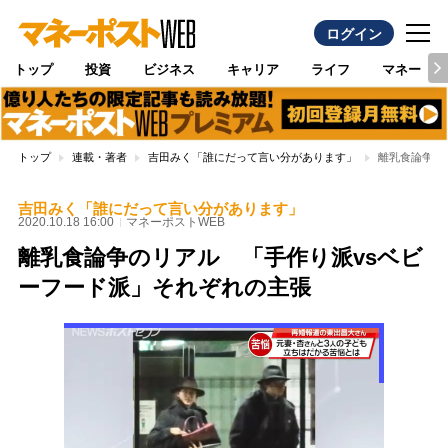
ログイン
トップ
投資
ビジネス
キャリア
ライフ
マネー
トップ
連載・著者
吉田みく「誰にだって言い分があります」
離乳食論争の
吉田みく「誰にだって言い分があります」
2020.10.18 16:00
マネーポストWEB
離乳食論争のリアル 「手作り派vsベビ
ーフード派」それぞれの主張