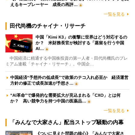
えるキープレーヤー 成長の再評…
一覧を見る
田代尚機のチャイナ・リサーチ
中国「Kimi K3」の衝撃に世界はどう対応するの
か？ 米財務長官が検討する「蒸留を行う中国
AI…
中国経済に精通する中国株投資の第一人者・田代尚機氏のプレ
ミアム連載「チャイナ・リサーチ」。中国企…
中国経済“予想外の低成長”で政策のテコ入れ必至か 経済運営
方針の修正で成長加速が予想さ…
“AI革命”で爆発的な需要拡大が見込まれる「CXO」とは何
か？ 高い競争力を持つ中国の医薬品…
一覧を見る
「みんなで大家さん」配当ストップ騒動の内幕
《ついに見えた問題の核心》「みんなで大家さ