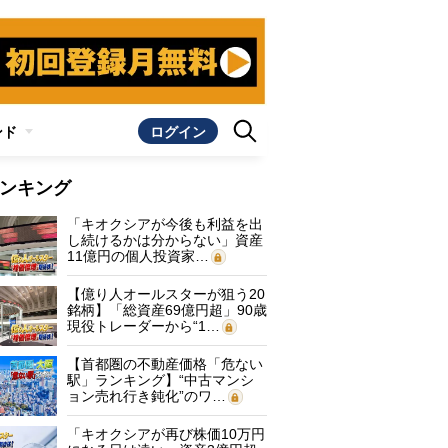
ンド
ログイン
ンキング
「キオクシアが今後も利益を出
し続けるかは分からない」資産
11億円の個人投資家…
【億り人オールスターが狙う20
銘柄】「総資産69億円超」90歳
現役トレーダーから“1…
【首都圏の不動産価格「危ない
駅」ランキング】“中古マンシ
ョン売れ行き鈍化”のワ…
「キオクシアが再び株価10万円