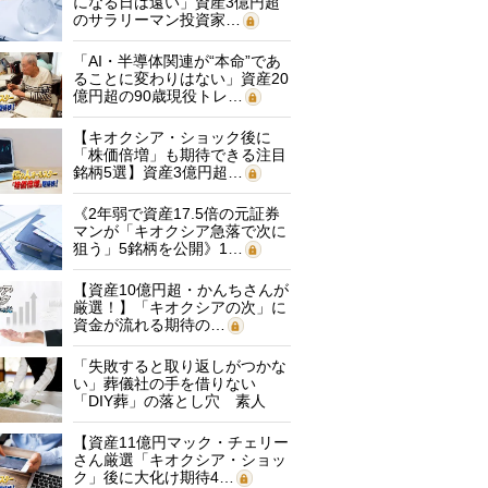
になる日は遠い」資産3億円超
のサラリーマン投資家…
「AI・半導体関連が“本命”であ
ることに変わりはない」資産20
億円超の90歳現役トレ…
【キオクシア・ショック後に
「株価倍増」も期待できる注目
銘柄5選】資産3億円超…
《2年弱で資産17.5倍の元証券
マンが「キオクシア急落で次に
狙う」5銘柄を公開》1…
【資産10億円超・かんちさんが
厳選！】「キオクシアの次」に
資金が流れる期待の…
「失敗すると取り返しがつかな
い」葬儀社の手を借りない
「DIY葬」の落とし穴 素人
に…
【資産11億円マック・チェリー
さん厳選「キオクシア・ショッ
ク」後に大化け期待4…