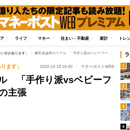
ア
ライフ
マネー
住まい・不動産
家計
トレ
言い分があります」
離乳食論争のリアル 「手作り派vsベビーフード派」それぞれの主張
ラ
1
あります」
2020.10.18 16:00
マネーポストWEB
ル 「手作り派vsベビーフ
2
の主張
3
4