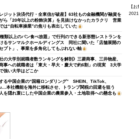
【お
202
レジット決済代行・全東信が破産】63社もの金融機関が融資を
がら「20年以上の粉飾決算」を見抜けなかったカラクリ 営業
では“自転車操業”の焦りも表出していた
0種類以上のパン食べ放題」で行列のできる新形態レストランを
けるサンマルクホールディングス 同社に聞いた「店舗展開の
セプト」、事業を多角化してもぶれない軸
社の大学別就職者数ランキングを解剖》三菱商事、三井物産、
商事への就職者は「東大・早大・慶大で約6割」の現実 3大学
で強い大学はどこか
する中国企業の“国籍ロンダリング” SHEIN、TikTok、
mu…本社機能を海外に移転させ、トランプ関税の回避を狙う
人を隠れ蓑にした中国企業の農業参入・土地取得への懸念も