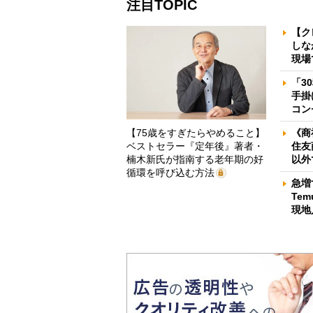
注目TOPIC
【ク
しな
現場
「3
手掛
コン
【75歳をすぎたらやめること】
《商
ベストセラー『定年後』著者・
住友
楠木新氏が指南する老年期の好
以外
循環を呼び込む方法
急増
Te
現地