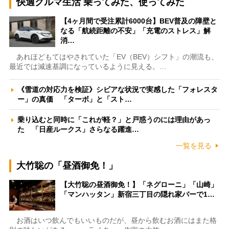
快適クルマ生活 乗ってみた、使ってみた
【4ヶ月間で受注累計6000台】BEV普及の障壁と
なる「航続距離の不安」「充電のストレス」解
消…
あれほどもてはやされていた「EV（BEV）シフト」の潮流も、
最近では減速基調になっているように見える。…
《雪道の対応力を検証》シビアな状況で実感した「フォレスタ
ー」の真価 「ターボ」と「スト…
乗り込むと同時に「これが軽？」と戸惑うのには理由があっ
た 「日産ルークス」さらなる躍進…
一覧を見る
大竹聡の「昼酒御免！」
【大竹聡の昼酒御免！】「ネグローニ」「山崎」
「マンハッタン」新宿三丁目の隠れ家バーで1…
お酒はいつ飲んでもいいものだが、昼から飲むお酒にはまた格