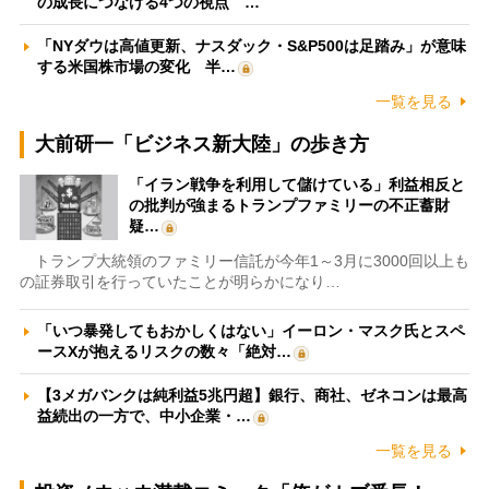
の成長につなげる4つの視点 …
「NYダウは高値更新、ナスダック・S&P500は足踏み」が意味
する米国株市場の変化 半…
一覧を見る
大前研一「ビジネス新大陸」の歩き方
「イラン戦争を利用して儲けている」利益相反と
の批判が強まるトランプファミリーの不正蓄財
疑…
トランプ大統領のファミリー信託が今年1～3月に3000回以上も
の証券取引を行っていたことが明らかになり…
「いつ暴発してもおかしくはない」イーロン・マスク氏とスペ
ースXが抱えるリスクの数々「絶対…
【3メガバンクは純利益5兆円超】銀行、商社、ゼネコンは最高
益続出の一方で、中小企業・…
一覧を見る