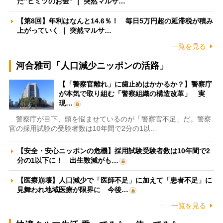
た”ヒミツのお金” ｜ 突然マルサ…
【第8回】年利はなんと14.6％！ 毎日5万円超の延滞税が積み
上がっていく ｜ 突然マルサ…
一覧を見る
河合雅司「人口減少ニッポンの活路」
【「警察官離れ」に歯止めはかかるか？】警察庁
が本気で取り組む「警察組織の構造改革」 実
現…
警察庁が目下、頭を悩ませているのが「警察官不足」だ。警察
官の採用試験の受験者数は10年間で2分の1以…
【安全・安心ニッポンの危機】採用試験受験者数は10年間で2
分の1以下に！ 出生数減がも…
【医療崩壊】人口減少で「医師不足」に加えて「患者不足」に
見舞われ地域医療が限界に 今後…
一覧を見る