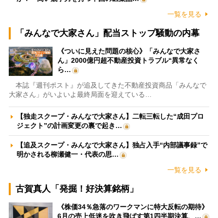
一覧を見る
「みんなで大家さん」配当ストップ騒動の内幕
《ついに見えた問題の核心》「みんなで大家さ
ん」2000億円超不動産投資トラブル“異常なく
ら…
本誌『週刊ポスト』が追及してきた不動産投資商品「みんなで
大家さん」がいよいよ最終局面を迎えている…
【独走スクープ・みんなで大家さん】二転三転した“成田プロ
ジェクト”の計画変更の裏で起き…
【追及スクープ・みんなで大家さん】独占入手“内部議事録”で
明かされる柳瀬健一・代表の思…
一覧を見る
古賀真人「発掘！好決算銘柄」
《株価34％急落のワークマンに特大反転の期待》
6月の売上低迷を吹き飛ばす第1四半期決算、…