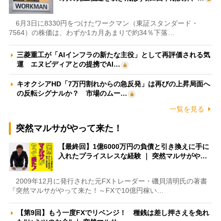
6月3日に8330円をつけたワークマン（東証スタンダード・
7564）の株価は、わずか1カ月あまりで約34％下落…
三菱重工が「AIインフラの新たな主役」として再評価される気
運 エヌビディアとの提携でAI…
キオクシアHD「7万円割れからの急反発」は再びの上昇局面へ
の反転シグナルか？ 市場のムー…
一覧を見る
突然マルサがやって来た！
【最終回】1億6000万円の負債と引き換えに手に
入れたプライスレスな経験 ｜ 突然マルサがや…
2009年12月に発行された元FXトレーダー・磯貝清明氏の著書
『突然マルサがやって来た！～FXで10億円稼い…
【第9回】もう一度FXでリベンジ！ 種銭は差し押さえを免れ