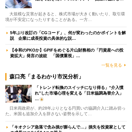
大規模な災害が起きると、株式市場が大きく動いたり、取引環
境が不安定になったりすることがある。一方…
5年ぶり改訂の「CGコード」、何が変わったのかポイントを解
説 企業に成長投資の具体的な説…
【令和のPKOか】GPIFをめぐる片山財務相の「円資産への投
資拡大」発言の波紋 「国債重視」…
一覧を見る
森口亮「まるわかり市況分析」
「トレンド転換のスイッチになり得る」“介入慣
れ”した市場心理を変える「日米協調為替介入」
…
日米両政府が、約28年ぶりとなる円買いの協調介入に踏み切っ
た。米国も追加介入を辞さない姿勢を示して…
「キオクシア急落で含み損が膨らんで…」損失を投資家として