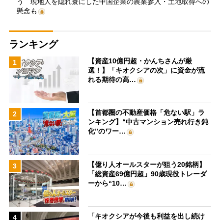
う 現地人を隠れ蓑にした中国企業の農業参入・土地取得への
懸念も
ランキング
【資産10億円超・かんちさんが厳
1
選！】「キオクシアの次」に資金が流
れる期待の高…
【首都圏の不動産価格「危ない駅」ラ
2
ンキング】“中古マンション売れ行き鈍
化”のワー…
【億り人オールスターが狙う20銘柄】
3
「総資産69億円超」90歳現役トレーダ
ーから“10…
「キオクシアが今後も利益を出し続け
4