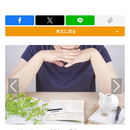
本文に戻る
景