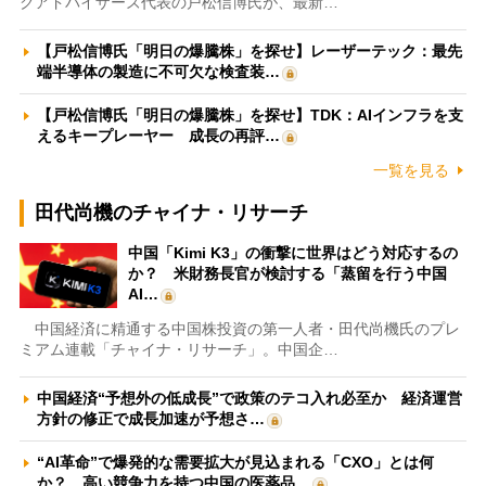
クアドバイザーズ代表の戸松信博氏が、最新…
【戸松信博氏「明日の爆騰株」を探せ】レーザーテック：最先
端半導体の製造に不可欠な検査装…
【戸松信博氏「明日の爆騰株」を探せ】TDK：AIインフラを支
えるキープレーヤー 成長の再評…
一覧を見る
田代尚機のチャイナ・リサーチ
中国「Kimi K3」の衝撃に世界はどう対応するの
か？ 米財務長官が検討する「蒸留を行う中国
AI…
中国経済に精通する中国株投資の第一人者・田代尚機氏のプレ
ミアム連載「チャイナ・リサーチ」。中国企…
中国経済“予想外の低成長”で政策のテコ入れ必至か 経済運営
方針の修正で成長加速が予想さ…
“AI革命”で爆発的な需要拡大が見込まれる「CXO」とは何
か？ 高い競争力を持つ中国の医薬品…