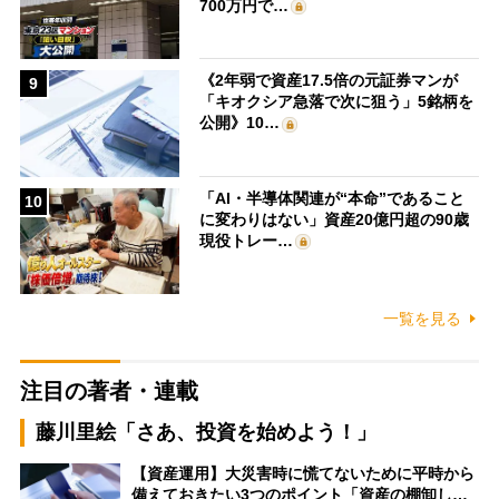
700万円で…
《2年弱で資産17.5倍の元証券マンが
9
「キオクシア急落で次に狙う」5銘柄を
公開》10…
「AI・半導体関連が“本命”であること
10
に変わりはない」資産20億円超の90歳
現役トレー…
一覧を見る
注目の著者・連載
藤川里絵「さあ、投資を始めよう！」
【資産運用】大災害時に慌てないために平時から
備えておきたい3つのポイント「資産の棚卸し…