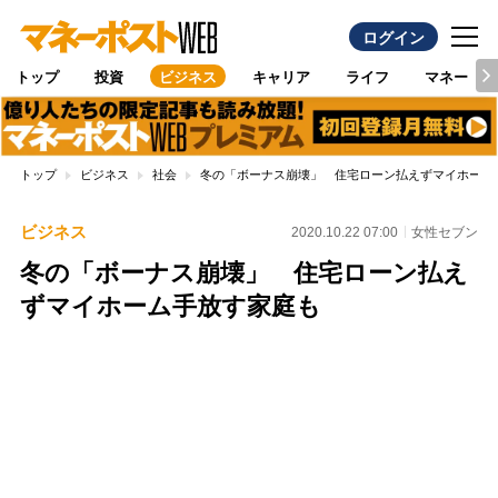
ログイン
トップ
投資
ビジネス
キャリア
ライフ
マネー
トップ
ビジネス
社会
冬の「ボーナス崩壊」 住宅ローン払えずマイホーム
ビジネス
2020.10.22 07:00
女性セブン
冬の「ボーナス崩壊」 住宅ローン払え
ずマイホーム手放す家庭も
Loaded
:
100.00%
/
Unmute