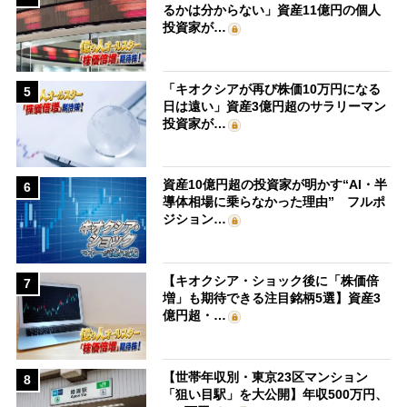
るかは分からない」資産11億円の個人
投資家が…
「キオクシアが再び株価10万円になる
5
日は遠い」資産3億円超のサラリーマン
投資家が…
資産10億円超の投資家が明かす“AI・半
6
導体相場に乗らなかった理由” フルポ
ジション…
【キオクシア・ショック後に「株価倍
7
増」も期待できる注目銘柄5選】資産3
億円超・…
【世帯年収別・東京23区マンション
8
「狙い目駅」を大公開】年収500万円、