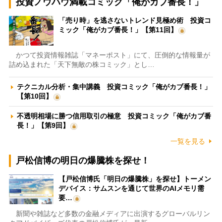
投資ノウハウ満載コミック「俺がカブ番長！」
「売り時」を逃さないトレンド見極め術 投資コ
ミック「俺がカブ番長！」【第11回】
かつて投資情報雑誌「マネーポスト」にて、圧倒的な情報量が
詰め込まれた「天下無敵の株コミック」とし…
テクニカル分析・集中講義 投資コミック「俺がカブ番長！」
【第10回】
不透明相場に勝つ信用取引の極意 投資コミック「俺がカブ番
長！」【第9回】
一覧を見る
戸松信博の明日の爆騰株を探せ！
【戸松信博氏「明日の爆騰株」を探せ】トーメン
デバイス：サムスンを通じて世界のAIメモリ需
要…
新聞や雑誌など多数の金融メディアに出演するグローバルリン