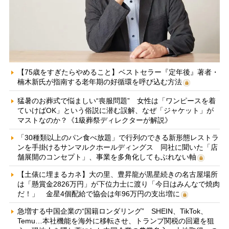
【75歳をすぎたらやめること】ベストセラー『定年後』著者・
楠木新氏が指南する老年期の好循環を呼び込む方法
猛暑のお葬式で悩ましい“喪服問題” 女性は「ワンピースを着
ていけばOK」という俗説に潜む誤解、なぜ「ジャケット」が
マストなのか？《1級葬祭ディレクターが解説》
「30種類以上のパン食べ放題」で行列のできる新形態レストラ
ンを手掛けるサンマルクホールディングス 同社に聞いた「店
舗展開のコンセプト」、事業を多角化してもぶれない軸
【土俵に埋まるカネ】大の里、豊昇龍が黒星続きの名古屋場所
は「懸賞金2826万円」が下位力士に渡り「今日はみんなで焼肉
だ！」 金星4個配給で協会は年96万円の支出増に
急増する中国企業の“国籍ロンダリング” SHEIN、TikTok、
Temu…本社機能を海外に移転させ、トランプ関税の回避を狙