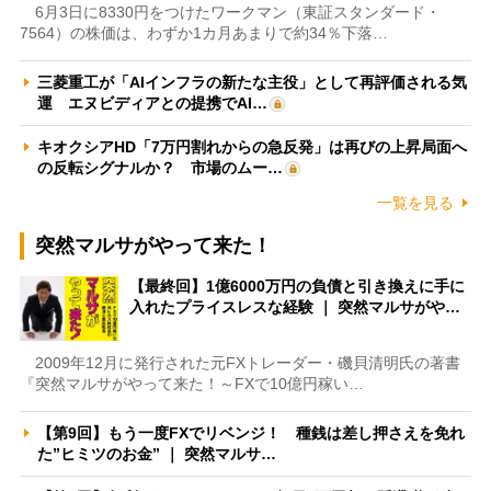
6月3日に8330円をつけたワークマン（東証スタンダード・
7564）の株価は、わずか1カ月あまりで約34％下落…
三菱重工が「AIインフラの新たな主役」として再評価される気
運 エヌビディアとの提携でAI…
キオクシアHD「7万円割れからの急反発」は再びの上昇局面へ
の反転シグナルか？ 市場のムー…
一覧を見る
突然マルサがやって来た！
【最終回】1億6000万円の負債と引き換えに手に
入れたプライスレスな経験 ｜ 突然マルサがや…
2009年12月に発行された元FXトレーダー・磯貝清明氏の著書
『突然マルサがやって来た！～FXで10億円稼い…
【第9回】もう一度FXでリベンジ！ 種銭は差し押さえを免れ
た”ヒミツのお金” ｜ 突然マルサ…