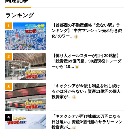
関連記事
ランキング
【首都圏の不動産価格「危ない駅」ラ
1
ンキング】“中古マンション売れ行き鈍
化”のワー…
【億り人オールスターが狙う20銘柄】
2
「総資産69億円超」90歳現役トレーダ
ーから“10…
「キオクシアが今後も利益を出し続け
3
るかは分からない」資産11億円の個人
投資家が…
「キオクシアが再び株価10万円になる
4
日は遠い」資産3億円超のサラリーマン
投資家が…