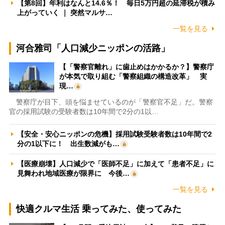
【第8回】年利はなんと14.6％！ 毎日5万円超の延滞税が積み
上がっていく ｜ 突然マルサ…
一覧を見る
河合雅司「人口減少ニッポンの活路」
【「警察官離れ」に歯止めはかかるか？】警察庁
が本気で取り組む「警察組織の構造改革」 実
現…
警察庁が目下、頭を悩ませているのが「警察官不足」だ。警察
官の採用試験の受験者数は10年間で2分の1以…
【安全・安心ニッポンの危機】採用試験受験者数は10年間で2
分の1以下に！ 出生数減がも…
【医療崩壊】人口減少で「医師不足」に加えて「患者不足」に
見舞われ地域医療が限界に 今後…
一覧を見る
快適クルマ生活 乗ってみた、使ってみた