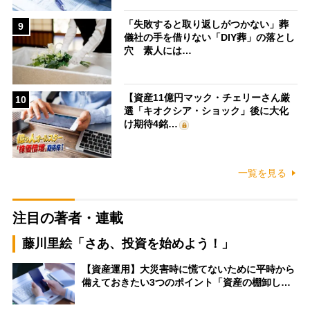
「失敗すると取り返しがつかない」葬
9
儀社の手を借りない「DIY葬」の落とし
穴 素人には…
【資産11億円マック・チェリーさん厳
10
選「キオクシア・ショック」後に大化
け期待4銘…
一覧を見る
注目の著者・連載
藤川里絵「さあ、投資を始めよう！」
【資産運用】大災害時に慌てないために平時から
備えておきたい3つのポイント「資産の棚卸し…