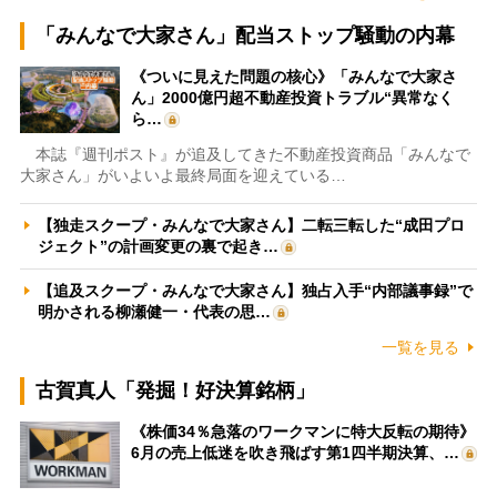
「みんなで大家さん」配当ストップ騒動の内幕
《ついに見えた問題の核心》「みんなで大家さ
ん」2000億円超不動産投資トラブル“異常なく
ら…
本誌『週刊ポスト』が追及してきた不動産投資商品「みんなで
大家さん」がいよいよ最終局面を迎えている…
【独走スクープ・みんなで大家さん】二転三転した“成田プロ
ジェクト”の計画変更の裏で起き…
【追及スクープ・みんなで大家さん】独占入手“内部議事録”で
明かされる柳瀬健一・代表の思…
一覧を見る
古賀真人「発掘！好決算銘柄」
《株価34％急落のワークマンに特大反転の期待》
6月の売上低迷を吹き飛ばす第1四半期決算、…