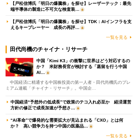
【戸松信博氏「明日の爆騰株」を探せ】レーザーテック：最先
端半導体の製造に不可欠な検査装…
【戸松信博氏「明日の爆騰株」を探せ】TDK：AIインフラを支
えるキープレーヤー 成長の再評…
一覧を見る
田代尚機のチャイナ・リサーチ
中国「Kimi K3」の衝撃に世界はどう対応するの
か？ 米財務長官が検討する「蒸留を行う中国
AI…
中国経済に精通する中国株投資の第一人者・田代尚機氏のプレ
ミアム連載「チャイナ・リサーチ」。中国企…
中国経済“予想外の低成長”で政策のテコ入れ必至か 経済運営
方針の修正で成長加速が予想さ…
“AI革命”で爆発的な需要拡大が見込まれる「CXO」とは何
か？ 高い競争力を持つ中国の医薬品…
一覧を見る