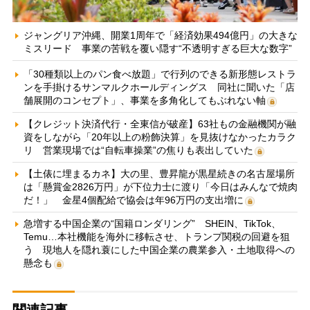
ジャングリア沖縄、開業1周年で「経済効果494億円」の大きな
ミスリード 事業の苦戦を覆い隠す“不透明すぎる巨大な数字”
「30種類以上のパン食べ放題」で行列のできる新形態レストラ
ンを手掛けるサンマルクホールディングス 同社に聞いた「店
舗展開のコンセプト」、事業を多角化してもぶれない軸
【クレジット決済代行・全東信が破産】63社もの金融機関が融
資をしながら「20年以上の粉飾決算」を見抜けなかったカラク
リ 営業現場では“自転車操業”の焦りも表出していた
【土俵に埋まるカネ】大の里、豊昇龍が黒星続きの名古屋場所
は「懸賞金2826万円」が下位力士に渡り「今日はみんなで焼肉
だ！」 金星4個配給で協会は年96万円の支出増に
急増する中国企業の“国籍ロンダリング” SHEIN、TikTok、
Temu…本社機能を海外に移転させ、トランプ関税の回避を狙
う 現地人を隠れ蓑にした中国企業の農業参入・土地取得への
懸念も