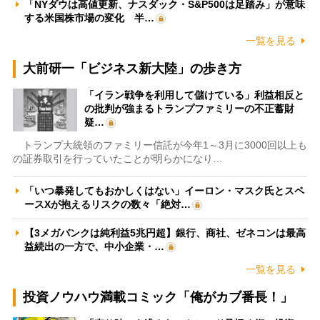
「NYダウは高値更新、ナスダック・S&P500は足踏み」が意味
する米国株市場の変化 半…
一覧を見る
大前研一「ビジネス新大陸」の歩き方
「イラン戦争を利用して儲けている」利益相反と
の批判が強まるトランプファミリーの不正蓄財
疑…
トランプ大統領のファミリー信託が今年1～3月に3000回以上も
の証券取引を行っていたことが明らかになり…
「いつ暴発してもおかしくはない」イーロン・マスク氏とスペ
ースXが抱えるリスクの数々「絶対…
【3メガバンクは純利益5兆円超】銀行、商社、ゼネコンは最高
益続出の一方で、中小企業・…
一覧を見る
投資ノウハウ満載コミック「俺がカブ番長！」