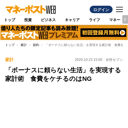
ログイン
トップ
投資
ビジネス
キャリア
ライフ
マネー
トップ
家計
節約
「ボーナスに頼らない生活」を実現する家計術 食費をケ
家計
2020.10.23 15:00
女性セブン
「ボーナスに頼らない生活」を実現する
家計術 食費をケチるのはNG
Loaded
:
89.01%
/
Unmute