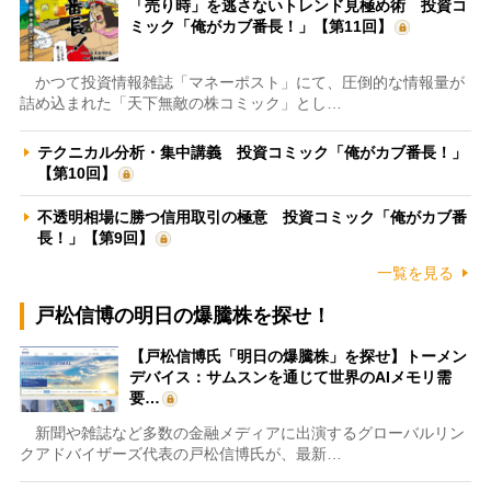
「売り時」を逃さないトレンド見極め術 投資コ
ミック「俺がカブ番長！」【第11回】
かつて投資情報雑誌「マネーポスト」にて、圧倒的な情報量が
詰め込まれた「天下無敵の株コミック」とし…
テクニカル分析・集中講義 投資コミック「俺がカブ番長！」
【第10回】
不透明相場に勝つ信用取引の極意 投資コミック「俺がカブ番
長！」【第9回】
一覧を見る
戸松信博の明日の爆騰株を探せ！
【戸松信博氏「明日の爆騰株」を探せ】トーメン
デバイス：サムスンを通じて世界のAIメモリ需
要…
新聞や雑誌など多数の金融メディアに出演するグローバルリン
クアドバイザーズ代表の戸松信博氏が、最新…