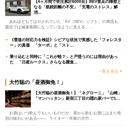
【4ヶ月間で受注累計6000台】BEV普及の障壁と
なる「航続距離の不安」「充電のストレス」解
消…
あれほどもてはやされていた「EV（BEV）シフト」の潮流も、
最近では減速基調になっているように見える。…
《雪道の対応力を検証》シビアな状況で実感した「フォレスタ
ー」の真価 「ターボ」と「スト…
乗り込むと同時に「これが軽？」と戸惑うのには理由があっ
た 「日産ルークス」さらなる躍進…
一覧を見る
大竹聡の「昼酒御免！」
【大竹聡の昼酒御免！】「ネグローニ」「山崎」
「マンハッタン」新宿三丁目の隠れ家バーで1…
お酒はいつ飲んでもいいものだが、昼から飲むお酒にはまた格
別の味わいがある――。ライター・作家の大竹…