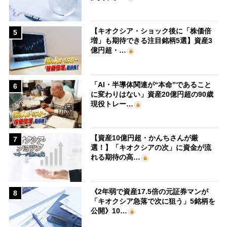
【キオクシア・ショック後に「株価倍
5
増」も期待できる注目銘柄5選】資産3
億円超・…
「AI・半導体関連が“本命”であること
6
に変わりはない」資産20億円超の90歳
現役トレー…
【資産10億円超・かんちさんが厳
7
選！】「キオクシアの次」に資金が流
れる期待の高…
《2年弱で資産17.5倍の元証券マンが
8
「キオクシア急落で次に狙う」5銘柄を
公開》10…