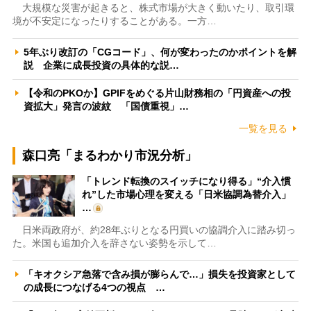
大規模な災害が起きると、株式市場が大きく動いたり、取引環
境が不安定になったりすることがある。一方…
5年ぶり改訂の「CGコード」、何が変わったのかポイントを解
説 企業に成長投資の具体的な説…
【令和のPKOか】GPIFをめぐる片山財務相の「円資産への投
資拡大」発言の波紋 「国債重視」…
一覧を見る
森口亮「まるわかり市況分析」
「トレンド転換のスイッチになり得る」“介入慣
れ”した市場心理を変える「日米協調為替介入」
…
日米両政府が、約28年ぶりとなる円買いの協調介入に踏み切っ
た。米国も追加介入を辞さない姿勢を示して…
「キオクシア急落で含み損が膨らんで…」損失を投資家として
の成長につなげる4つの視点 …