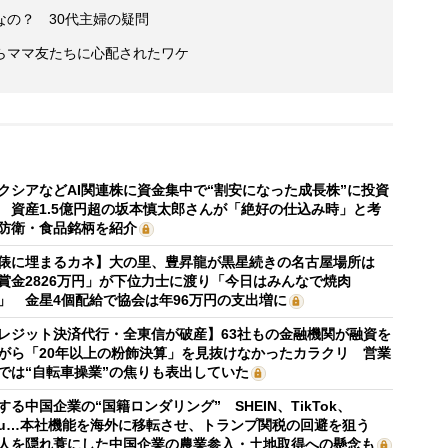
の？ 30代主婦の疑問
らママ友たちに心配されたワケ
クシアなどAI関連株に資金集中で“割安になった成長株”に投資
 資産1.5億円超の坂本慎太郎さんが「絶好の仕込み時」と考
防衛・食品銘柄を紹介
俵に埋まるカネ】大の里、豊昇龍が黒星続きの名古屋場所は
賞金2826万円」が下位力士に渡り「今日はみんなで焼肉
」 金星4個配給で協会は年96万円の支出増に
レジット決済代行・全東信が破産】63社もの金融機関が融資を
がら「20年以上の粉飾決算」を見抜けなかったカラクリ 営業
では“自転車操業”の焦りも表出していた
する中国企業の“国籍ロンダリング” SHEIN、TikTok、
mu…本社機能を海外に移転させ、トランプ関税の回避を狙う
人を隠れ蓑にした中国企業の農業参入・土地取得への懸念も