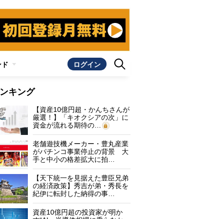
ンド
ログイン
ンキング
【資産10億円超・かんちさんが
厳選！】「キオクシアの次」に
資金が流れる期待の…
老舗遊技機メーカー・豊丸産業
がパチンコ事業停止の背景 大
手と中小の格差拡大に拍…
【天下統一を見据えた豊臣兄弟
の経済政策】秀吉が弟・秀長を
紀伊に転封した納得の事…
資産10億円超の投資家が明か