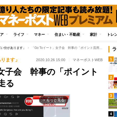
ア
ライフ
マネー
住まい・不動産
家計
トレ
言い分があります」
「Go Toイート」女子会 幹事の「ポイント流用宣言」で亀裂走る
ラ
1
あります」
2020.10.26 15:00
マネーポストWEB
」女子会 幹事の「ポイント
2
走る
3
もっと見る
arrow_forward_ios
4