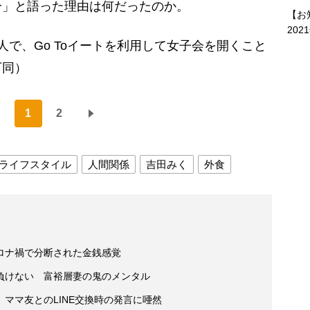
」と語った理由は何だったのか。
【お
202
人で、Go Toイートを利用して女子会を開くこと
下同）
1
2
ライフスタイル
人間関係
吉田みく
外食
ロナ禍で分断された金銭感覚
負けない 富裕層妻の鬼のメンタル
ママ友とのLINE交換時の発言に唖然