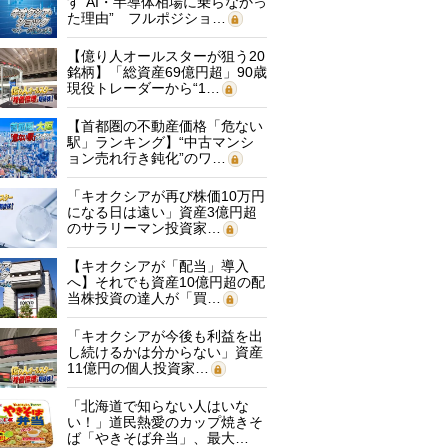
す“AI・半導体相場に乗らなかっ
た理由” フルポジショ…
【億り人オールスターが狙う20
銘柄】「総資産69億円超」90歳
現役トレーダーから“1…
【首都圏の不動産価格「危ない
駅」ランキング】“中古マンシ
ョン売れ行き鈍化”のワ…
「キオクシアが再び株価10万円
になる日は遠い」資産3億円超
のサラリーマン投資家…
【キオクシアが「配当」導入
へ】それでも資産10億円超の配
当株投資の達人が「買…
「キオクシアが今後も利益を出
し続けるかは分からない」資産
11億円の個人投資家…
「北海道で知らない人はいな
い！」道民熱愛のカップ焼きそ
ば「やきそば弁当」、最大…