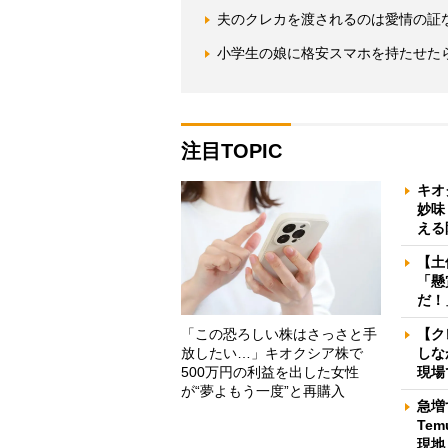
夫のクレカを渡されるのは愛情の証な
小学生の娘に格安スマホを持たせた
注目TOPIC
キオ
妙味
える
【土
「懸
だ！
「この恐ろしい株はさっさと手
【ク
放したい…」キオクシア株で
しな
500万円の利益を出した女性
現場
が“夢よもう一度”と再購入
急増
Te
現地