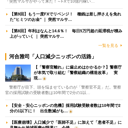
『突然マルサがやって来た！～FXで10億円稼い…
【第9回】もう一度FXでリベンジ！ 種銭は差し押さえを免れ
た”ヒミツのお金” ｜ 突然マルサ…
【第8回】年利はなんと14.6％！ 毎日5万円超の延滞税が積み
上がっていく ｜ 突然マルサ…
一覧を見る
河合雅司「人口減少ニッポンの活路」
【「警察官離れ」に歯止めはかかるか？】警察庁
が本気で取り組む「警察組織の構造改革」 実
現…
警察庁が目下、頭を悩ませているのが「警察官不足」だ。警察
官の採用試験の受験者数は10年間で2分の1以…
【安全・安心ニッポンの危機】採用試験受験者数は10年間で2
分の1以下に！ 出生数減がも…
【医療崩壊】人口減少で「医師不足」に加えて「患者不足」に
見舞われ地域医療が限界に 今後…