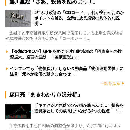
藤川里絵「さあ、投資を始めよう！」
5年ぶり改訂の「CGコード」、何が変わったのか
ポイントを解説 企業に成長投資の具体的な説
明…
金融庁と東京証券取引所が共同で策定している上場企業の経営
や取締役会のあり方を定める「コーポレート…
【令和のPKOか】GPIFをめぐる片山財務相の「円資産への投
資拡大」発言の波紋 「国債重視」…
インフレでも「物価負け」しない金融商品「物価連動国債」に
注目 元本が物価の動きに合わせ…
一覧を見る
森口亮「まるわかり市況分析」
「キオクシア急落で含み損が膨らんで…」損失を
投資家としての成長につなげる4つの視点 「…
半導体株を中心に相場の調整色が強まり、7月中旬にはキオク