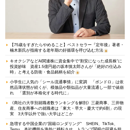
【75歳をすぎたらやめること】ベストセラー『定年後』著者・
楠木新氏が指南する老年期の好循環を呼び込む方法
キオクシアなどAI関連株に資金集中で“割安になった成長株”に
投資妙味 資産1.5億円超の坂本慎太郎さんが「絶好の仕込み
時」と考える防衛・食品銘柄を紹介
小学生に人気の「シール流通事情」に変調 「ボンドロ」は依
然品薄状態が続くが、模倣品や類似品が大量流通し一部で値崩
れ 「選別が本格化する時代に」
《商社の大学別就職者数ランキングを解剖》三菱商事、三井物
産、住友商事への就職者は「東大・早大・慶大で約6割」の現
実 3大学以外で強い大学はどこか
急増する中国企業の“国籍ロンダリング” SHEIN、TikTok、
Temu…本社機能を海外に移転させ、トランプ関税の回避を狙