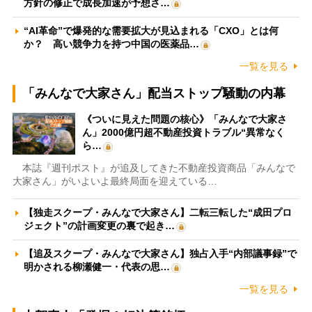
方針の修正で成長加速が予想さ…
“AI革命”で爆発的な需要拡大が見込まれる「CXO」とは何
か？ 高い競争力を持つ中国の医薬品…
一覧を見る
「みんなで大家さん」配当ストップ騒動の内幕
《ついに見えた問題の核心》「みんなで大家さ
ん」2000億円超不動産投資トラブル“異常なく
ら…
本誌『週刊ポスト』が追及してきた不動産投資商品「みんなで
大家さん」がいよいよ最終局面を迎えている…
【独走スクープ・みんなで大家さん】二転三転した“成田プロ
ジェクト”の計画変更の裏で起き…
【追及スクープ・みんなで大家さん】独占入手“内部議事録”で
明かされる柳瀬健一・代表の思…
一覧を見る