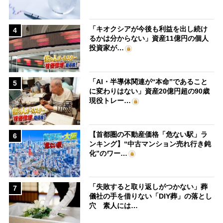
「キオクシアが今後も利益を出し続け
4
るかは分からない」資産11億円の個人
投資家が…
「AI・半導体関連が“本命”であること
5
に変わりはない」資産20億円超の90歳
現役トレー…
【首都圏の不動産価格「危ない駅」ラ
6
ンキング】“中古マンション売れ行き鈍
化”のワー…
「失敗すると取り返しがつかない」葬
7
儀社の手を借りない「DIY葬」の落とし
穴 素人には…