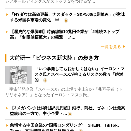
シアホールディングスがストップ安をつけるな…
「NYダウは高値更新、ナスダック・S&P500は足踏み」が意味
する米国株市場の変化 半…
【歴史的な爆騰劇】時価総額10兆円企業が「2連続ストップ
高」「制限値幅拡大」の衝撃 フ…
一覧を見る
大前研一「ビジネス新大陸」の歩き方
「いつ暴発してもおかしくはない」イーロン・マ
スク氏とスペースXが抱えるリスクの数々「絶対
的…
宇宙開発企業「スペースX」の上場で史上初の「兆万長者（ト
リリオネア）」となったイーロン・マスク氏。…
【3メガバンクは純利益5兆円超】銀行、商社、ゼネコンは最高
益続出の一方で、中小企業・…
急増する中国企業の“国籍ロンダリング” SHEIN、TikTok、
Temu…本社機能を海外に移転させ…