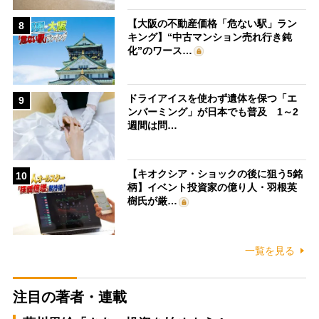
【大阪の不動産価格「危ない駅」ラン
8
キング】“中古マンション売れ行き鈍
化”のワース…
ドライアイスを使わず遺体を保つ「エ
9
ンバーミング」が日本でも普及 1～2
週間は問…
【キオクシア・ショックの後に狙う5銘
10
柄】イベント投資家の億り人・羽根英
樹氏が厳…
一覧を見る
注目の著者・連載