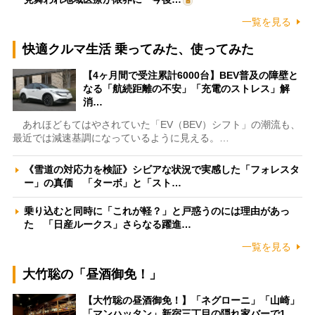
一覧を見る
快適クルマ生活 乗ってみた、使ってみた
【4ヶ月間で受注累計6000台】BEV普及の障壁と
なる「航続距離の不安」「充電のストレス」解
消…
あれほどもてはやされていた「EV（BEV）シフト」の潮流も、
最近では減速基調になっているように見える。…
《雪道の対応力を検証》シビアな状況で実感した「フォレスタ
ー」の真価 「ターボ」と「スト…
乗り込むと同時に「これが軽？」と戸惑うのには理由があっ
た 「日産ルークス」さらなる躍進…
一覧を見る
大竹聡の「昼酒御免！」
【大竹聡の昼酒御免！】「ネグローニ」「山崎」
「マンハッタン」新宿三丁目の隠れ家バーで1…