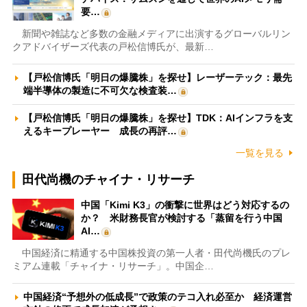
要…
新聞や雑誌など多数の金融メディアに出演するグローバルリン
クアドバイザーズ代表の戸松信博氏が、最新…
【戸松信博氏「明日の爆騰株」を探せ】レーザーテック：最先
端半導体の製造に不可欠な検査装…
【戸松信博氏「明日の爆騰株」を探せ】TDK：AIインフラを支
えるキープレーヤー 成長の再評…
一覧を見る
田代尚機のチャイナ・リサーチ
中国「Kimi K3」の衝撃に世界はどう対応するの
か？ 米財務長官が検討する「蒸留を行う中国
AI…
中国経済に精通する中国株投資の第一人者・田代尚機氏のプレ
ミアム連載「チャイナ・リサーチ」。中国企…
中国経済“予想外の低成長”で政策のテコ入れ必至か 経済運営