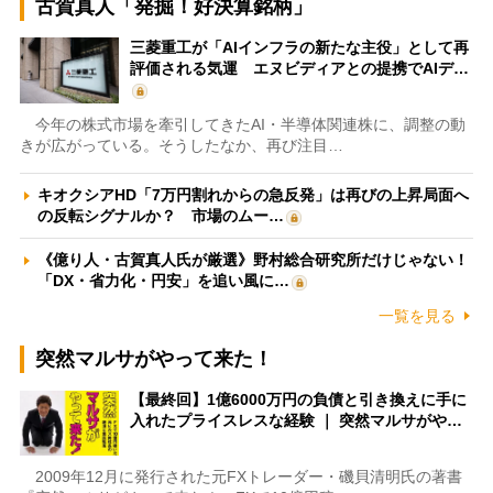
古賀真人「発掘！好決算銘柄」
三菱重工が「AIインフラの新たな主役」として再
評価される気運 エヌビディアとの提携でAIデ…
今年の株式市場を牽引してきたAI・半導体関連株に、調整の動
きが広がっている。そうしたなか、再び注目…
キオクシアHD「7万円割れからの急反発」は再びの上昇局面へ
の反転シグナルか？ 市場のムー…
《億り人・古賀真人氏が厳選》野村総合研究所だけじゃない！
「DX・省力化・円安」を追い風に…
一覧を見る
突然マルサがやって来た！
【最終回】1億6000万円の負債と引き換えに手に
入れたプライスレスな経験 ｜ 突然マルサがや…
2009年12月に発行された元FXトレーダー・磯貝清明氏の著書