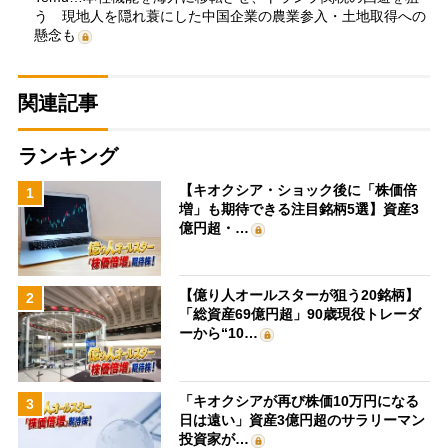
う 現地人を隠れ蓑にした中国企業の農業参入・土地取得への
懸念も
関連記事
ランキング
【キオクシア・ショック後に「株価倍
1
増」も期待できる注目銘柄5選】資産3
億円超・…
【億り人オールスターが狙う20銘柄】
2
「総資産69億円超」90歳現役トレーダ
ーから“10…
「キオクシアが再び株価10万円になる
3
日は遠い」資産3億円超のサラリーマン
投資家が…