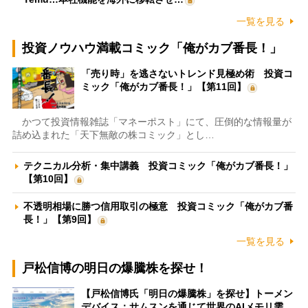
一覧を見る
投資ノウハウ満載コミック「俺がカブ番長！」
「売り時」を逃さないトレンド見極め術 投資コ
ミック「俺がカブ番長！」【第11回】
かつて投資情報雑誌「マネーポスト」にて、圧倒的な情報量が
詰め込まれた「天下無敵の株コミック」とし…
テクニカル分析・集中講義 投資コミック「俺がカブ番長！」
【第10回】
不透明相場に勝つ信用取引の極意 投資コミック「俺がカブ番
長！」【第9回】
一覧を見る
戸松信博の明日の爆騰株を探せ！
【戸松信博氏「明日の爆騰株」を探せ】トーメン
デバイス：サムスンを通じて世界のAIメモリ需