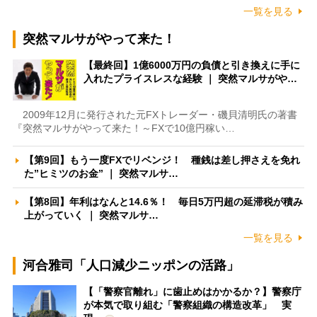
一覧を見る
突然マルサがやって来た！
【最終回】1億6000万円の負債と引き換えに手に
入れたプライスレスな経験 ｜ 突然マルサがや…
2009年12月に発行された元FXトレーダー・磯貝清明氏の著書
『突然マルサがやって来た！～FXで10億円稼い…
【第9回】もう一度FXでリベンジ！ 種銭は差し押さえを免れ
た”ヒミツのお金” ｜ 突然マルサ…
【第8回】年利はなんと14.6％！ 毎日5万円超の延滞税が積み
上がっていく ｜ 突然マルサ…
一覧を見る
河合雅司「人口減少ニッポンの活路」
【「警察官離れ」に歯止めはかかるか？】警察庁
が本気で取り組む「警察組織の構造改革」 実