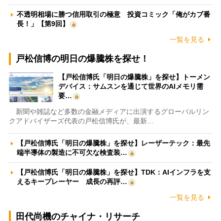
不透明相場に勝つ信用取引の極意 投資コミック「俺がカブ番
長！」【第9回】
一覧を見る
戸松信博の明日の爆騰株を探せ！
【戸松信博氏「明日の爆騰株」を探せ】トーメン
デバイス：サムスンを通じて世界のAIメモリ需
要…
新聞や雑誌など多数の金融メディアに出演するグローバルリン
クアドバイザーズ代表の戸松信博氏が、最新…
【戸松信博氏「明日の爆騰株」を探せ】レーザーテック：最先
端半導体の製造に不可欠な検査装…
【戸松信博氏「明日の爆騰株」を探せ】TDK：AIインフラを支
えるキープレーヤー 成長の再評…
一覧を見る
田代尚機のチャイナ・リサーチ