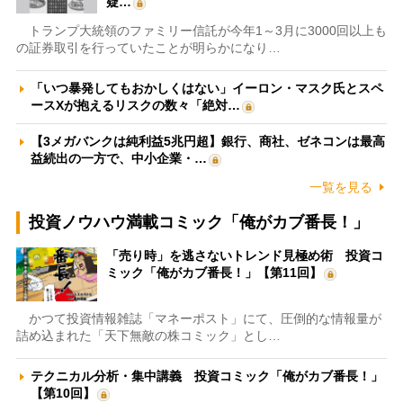
疑…
トランプ大統領のファミリー信託が今年1～3月に3000回以上も
の証券取引を行っていたことが明らかになり…
「いつ暴発してもおかしくはない」イーロン・マスク氏とスペ
ースXが抱えるリスクの数々「絶対…
【3メガバンクは純利益5兆円超】銀行、商社、ゼネコンは最高
益続出の一方で、中小企業・…
一覧を見る
投資ノウハウ満載コミック「俺がカブ番長！」
「売り時」を逃さないトレンド見極め術 投資コ
ミック「俺がカブ番長！」【第11回】
かつて投資情報雑誌「マネーポスト」にて、圧倒的な情報量が
詰め込まれた「天下無敵の株コミック」とし…
テクニカル分析・集中講義 投資コミック「俺がカブ番長！」
【第10回】