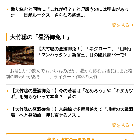
乗り込むと同時に「これが軽？」と戸惑うのには理由があっ
た 「日産ルークス」さらなる躍進…
一覧を見る
大竹聡の「昼酒御免！」
【大竹聡の昼酒御免！】「ネグローニ」「山崎」
「マンハッタン」新宿三丁目の隠れ家バーで1…
お酒はいつ飲んでもいいものだが、昼から飲むお酒にはまた格
別の味わいがある――。ライター・作家の大竹…
【大竹聡の昼酒御免！】今の若者は「なめろう」や「キヌカツ
ギ」を知らないって本当？ 昔の…
【大竹聡の昼酒御免！】京急線で多摩川越えて「川崎の大衆酒
場」へと昼酒旅 押し寄せるノス…
一覧を見る
著者・連載の一覧を見る