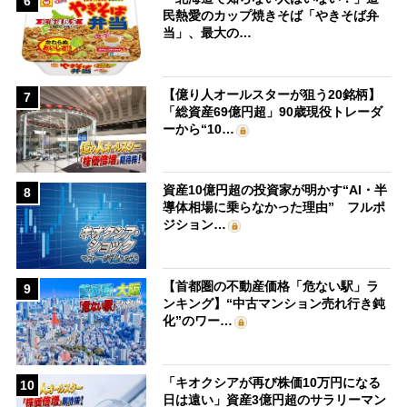
6
民熱愛のカップ焼きそば「やきそば弁
当」、最大の…
【億り人オールスターが狙う20銘柄】
7
「総資産69億円超」90歳現役トレーダ
ーから“10…
資産10億円超の投資家が明かす“AI・半
8
導体相場に乗らなかった理由” フルポ
ジション…
【首都圏の不動産価格「危ない駅」ラ
9
ンキング】“中古マンション売れ行き鈍
化”のワー…
「キオクシアが再び株価10万円になる
10
日は遠い」資産3億円超のサラリーマン