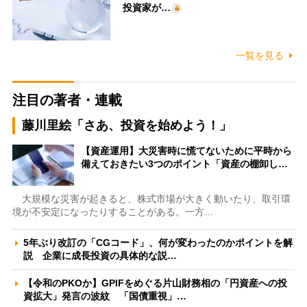
投資家が…
一覧を見る
注目の著者・連載
藤川里絵「さあ、投資を始めよう！」
【資産運用】大災害時に慌てないために平時から
備えておきたい3つのポイント「資産の棚卸し…
大規模な災害が起きると、株式市場が大きく動いたり、取引環
境が不安定になったりすることがある。一方…
5年ぶり改訂の「CGコード」、何が変わったのかポイントを解
説 企業に成長投資の具体的な説…
【令和のPKOか】GPIFをめぐる片山財務相の「円資産への投
資拡大」発言の波紋 「国債重視」…