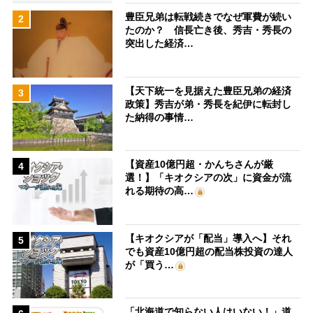
豊臣兄弟は転戦続きでなぜ軍費が続い
2
たのか？ 信長亡き後、秀吉・秀長の
突出した経済…
【天下統一を見据えた豊臣兄弟の経済
3
政策】秀吉が弟・秀長を紀伊に転封し
た納得の事情…
【資産10億円超・かんちさんが厳
4
選！】「キオクシアの次」に資金が流
れる期待の高…
【キオクシアが「配当」導入へ】それ
5
でも資産10億円超の配当株投資の達人
が「買う…
「北海道で知らない人はいない！」道