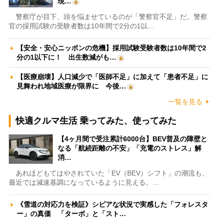
現…
警察庁が目下、頭を悩ませているのが「警察官不足」だ。警察
官の採用試験の受験者数は10年間で2分の1以…
【安全・安心ニッポンの危機】採用試験受験者数は10年間で2
分の1以下に！ 出生数減がも…
【医療崩壊】人口減少で「医師不足」に加えて「患者不足」に
見舞われ地域医療が限界に 今後…
一覧を見る
快適クルマ生活 乗ってみた、使ってみた
【4ヶ月間で受注累計6000台】BEV普及の障壁と
なる「航続距離の不安」「充電のストレス」解
消…
あれほどもてはやされていた「EV（BEV）シフト」の潮流も、
最近では減速基調になっているように見える。…
《雪道の対応力を検証》シビアな状況で実感した「フォレスタ
ー」の真価 「ターボ」と「スト…