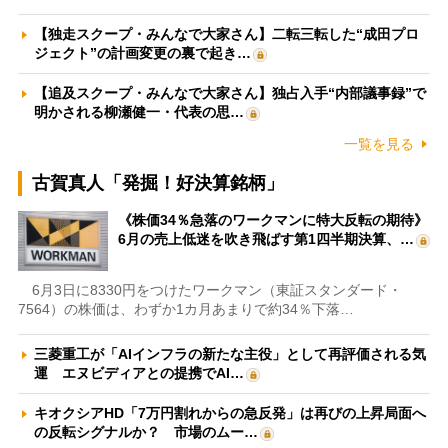
【独走スクープ・みんなで大家さん】二転三転した“成田プロ
ジェクト”の計画変更の裏で起き…
【追及スクープ・みんなで大家さん】独占入手“内部議事録”で
明かされる柳瀬健一・代表の思…
一覧を見る
古賀真人「発掘！好決算銘柄」
《株価34％急落のワークマンに特大反転の期待》
6月の売上低迷を吹き飛ばす第1四半期決算、…
6月3日に8330円をつけたワークマン（東証スタンダード・
7564）の株価は、わずか1カ月あまりで約34％下落…
三菱重工が「AIインフラの新たな主役」として再評価される気
運 エヌビディアとの提携でAI…
キオクシアHD「7万円割れからの急反発」は再びの上昇局面へ
の反転シグナルか？ 市場のムー…