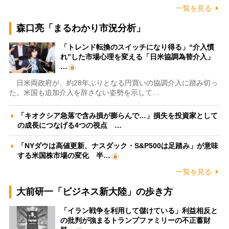
一覧を見る
森口亮「まるわかり市況分析」
「トレンド転換のスイッチになり得る」“介入慣
れ”した市場心理を変える「日米協調為替介入」
…
日米両政府が、約28年ぶりとなる円買いの協調介入に踏み切っ
た。米国も追加介入を辞さない姿勢を示して…
「キオクシア急落で含み損が膨らんで…」損失を投資家として
の成長につなげる4つの視点 …
「NYダウは高値更新、ナスダック・S&P500は足踏み」が意味
する米国株市場の変化 半…
一覧を見る
大前研一「ビジネス新大陸」の歩き方
「イラン戦争を利用して儲けている」利益相反と
の批判が強まるトランプファミリーの不正蓄財