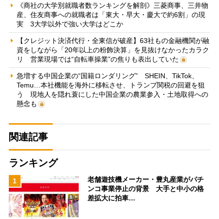
《商社の大学別就職者数ランキングを解剖》三菱商事、三井物
産、住友商事への就職者は「東大・早大・慶大で約6割」の現
実 3大学以外で強い大学はどこか
【クレジット決済代行・全東信が破産】63社もの金融機関が融
資をしながら「20年以上の粉飾決算」を見抜けなかったカラク
リ 営業現場では“自転車操業”の焦りも表出していた
急増する中国企業の“国籍ロンダリング” SHEIN、TikTok、
Temu…本社機能を海外に移転させ、トランプ関税の回避を狙
う 現地人を隠れ蓑にした中国企業の農業参入・土地取得への
懸念も
関連記事
ランキング
老舗遊技機メーカー・豊丸産業がパチ
1
ンコ事業停止の背景 大手と中小の格
差拡大に拍車…