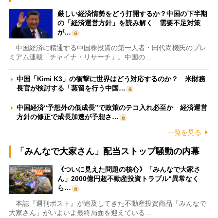
厳しい経済情勢をどう打開するか？中国の下半期
の「経済運営方針」を読み解く 需要不足対策
が…
中国経済に精通する中国株投資の第一人者・田代尚機氏のプレ
ミアム連載「チャイナ・リサーチ」。中国の…
中国「Kimi K3」の衝撃に世界はどう対応するのか？ 米財務
長官が検討する「蒸留を行う中国…
中国経済“予想外の低成長”で政策のテコ入れ必至か 経済運営
方針の修正で成長加速が予想さ…
一覧を見る
「みんなで大家さん」配当ストップ騒動の内幕
《ついに見えた問題の核心》「みんなで大家さ
ん」2000億円超不動産投資トラブル“異常なく
ら…
本誌『週刊ポスト』が追及してきた不動産投資商品「みんなで
大家さん」がいよいよ最終局面を迎えている…