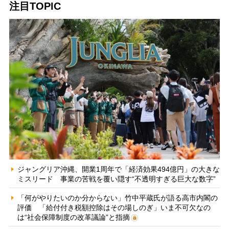
注目TOPIC
ジャングリア沖縄、開業1周年で「経済効果494億円」の大きな
ミスリード 事業の苦戦を覆い隠す“不透明すぎる巨大な数字”
「何がやりたいのか分からない」竹中平蔵氏が語る高市内閣の
評価 「給付付き税額控除はその場しのぎ」いま不可欠なの
は“社会保障制度の改革議論”と指摘