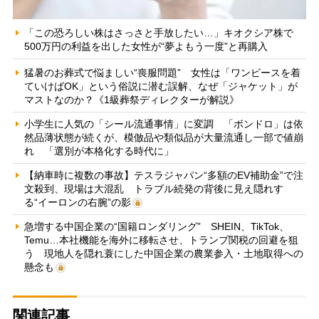
「この恐ろしい株はさっさと手放したい…」キオクシア株で
500万円の利益を出した女性が“夢よもう一度”と再購入
猛暑のお葬式で悩ましい“喪服問題” 女性は「ワンピースを着
ていけばOK」という俗説に潜む誤解、なぜ「ジャケット」が
マストなのか？《1級葬祭ディレクターが解説》
小学生に人気の「シール流通事情」に変調 「ボンドロ」は依
然品薄状態が続くが、模倣品や類似品が大量流通し一部で値崩
れ 「選別が本格化する時代に」
【納車時に複数の事故】テスラジャパン“多額のEV補助金”で注
文殺到、現場は大混乱 トラブル続発の背後に見え隠れす
る“イーロンの右腕”の影
急増する中国企業の“国籍ロンダリング” SHEIN、TikTok、
Temu…本社機能を海外に移転させ、トランプ関税の回避を狙
う 現地人を隠れ蓑にした中国企業の農業参入・土地取得への
懸念も
関連記事