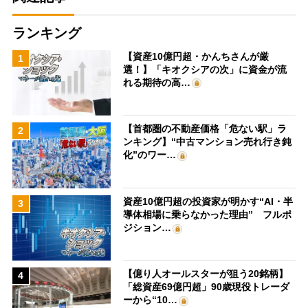
ランキング
【資産10億円超・かんちさんが厳
1
選！】「キオクシアの次」に資金が流
れる期待の高…
【首都圏の不動産価格「危ない駅」ラ
2
ンキング】“中古マンション売れ行き鈍
化”のワー…
資産10億円超の投資家が明かす“AI・半
3
導体相場に乗らなかった理由” フルポ
ジション…
【億り人オールスターが狙う20銘柄】
4
「総資産69億円超」90歳現役トレーダ
ーから“10…