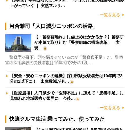
【第8回】年利はなんと14.6％！ 毎日5万円超の延滞税が積み
上がっていく ｜ 突然マルサ…
一覧を見る
河合雅司「人口減少ニッポンの活路」
【「警察官離れ」に歯止めはかかるか？】警察庁
が本気で取り組む「警察組織の構造改革」 実
現…
警察庁が目下、頭を悩ませているのが「警察官不足」だ。警察
官の採用試験の受験者数は10年間で2分の1以…
【安全・安心ニッポンの危機】採用試験受験者数は10年間で2
分の1以下に！ 出生数減がも…
【医療崩壊】人口減少で「医師不足」に加えて「患者不足」に
見舞われ地域医療が限界に 今後…
一覧を見る
快適クルマ生活 乗ってみた、使ってみた
【4ヶ月間で受注累計6000台】BEV普及の障壁と