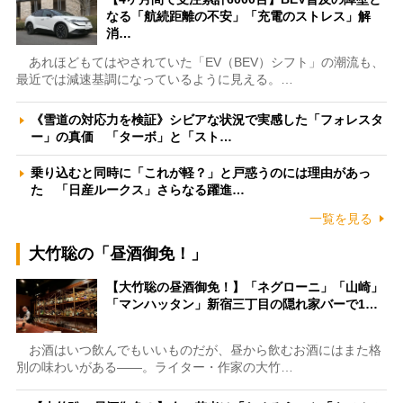
なる「航続距離の不安」「充電のストレス」解
消…
あれほどもてはやされていた「EV（BEV）シフト」の潮流も、
最近では減速基調になっているように見える。…
《雪道の対応力を検証》シビアな状況で実感した「フォレスタ
ー」の真価 「ターボ」と「スト…
乗り込むと同時に「これが軽？」と戸惑うのには理由があっ
た 「日産ルークス」さらなる躍進…
一覧を見る
大竹聡の「昼酒御免！」
【大竹聡の昼酒御免！】「ネグローニ」「山崎」
「マンハッタン」新宿三丁目の隠れ家バーで1…
お酒はいつ飲んでもいいものだが、昼から飲むお酒にはまた格
別の味わいがある――。ライター・作家の大竹…