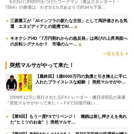
6月3日に8330円をつけたワークマン（東証スタンダード・
7564）の株価は、わずか1カ月あまりで約34％下落…
三菱重工が「AIインフラの新たな主役」として再評価される気
運 エヌビディアとの提携でAI…
キオクシアHD「7万円割れからの急反発」は再びの上昇局面へ
の反転シグナルか？ 市場のムー…
一覧を見る
突然マルサがやって来た！
【最終回】1億6000万円の負債と引き換えに手に
入れたプライスレスな経験 ｜ 突然マルサがや…
2009年12月に発行された元FXトレーダー・磯貝清明氏の著書
『突然マルサがやって来た！～FXで10億円稼い…
【第9回】もう一度FXでリベンジ！ 種銭は差し押さえを免れ
た”ヒミツのお金” ｜ 突然マルサ…