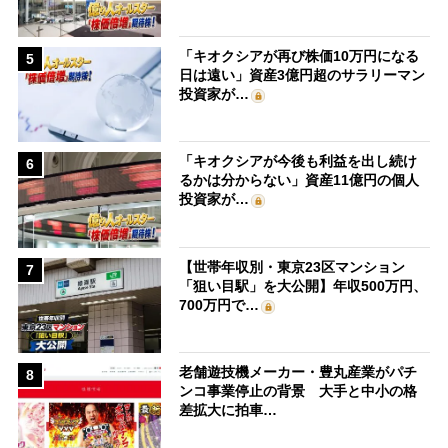
「キオクシアが再び株価10万円になる
5
日は遠い」資産3億円超のサラリーマン
投資家が…
「キオクシアが今後も利益を出し続け
6
るかは分からない」資産11億円の個人
投資家が…
【世帯年収別・東京23区マンション
7
「狙い目駅」を大公開】年収500万円、
700万円で…
老舗遊技機メーカー・豊丸産業がパチ
8
ンコ事業停止の背景 大手と中小の格
差拡大に拍車…