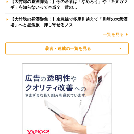
【大竹聡の昼酒御免！】今の若者は「なめろう」や「キヌカツ
ギ」を知らないって本当？ 昔の…
【大竹聡の昼酒御免！】京急線で多摩川越えて「川崎の大衆酒
場」へと昼酒旅 押し寄せるノス…
一覧を見る
著者・連載の一覧を見る