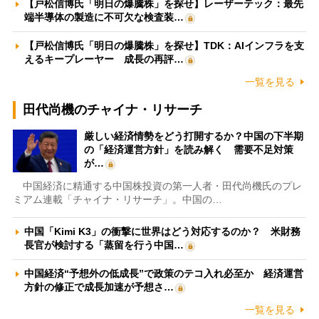
【戸松信博氏「明日の爆騰株」を探せ】レーザーテック：最先
端半導体の製造に不可欠な検査装…
【戸松信博氏「明日の爆騰株」を探せ】TDK：AIインフラを支
えるキープレーヤー 成長の再評…
一覧を見る
田代尚機のチャイナ・リサーチ
厳しい経済情勢をどう打開するか？中国の下半期
の「経済運営方針」を読み解く 需要不足対策
が…
中国経済に精通する中国株投資の第一人者・田代尚機氏のプレ
ミアム連載「チャイナ・リサーチ」。中国の…
中国「Kimi K3」の衝撃に世界はどう対応するのか？ 米財務
長官が検討する「蒸留を行う中国…
中国経済“予想外の低成長”で政策のテコ入れ必至か 経済運営
方針の修正で成長加速が予想さ…
一覧を見る