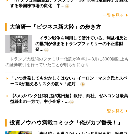
「NYダウは高値更新、ナスダック・S&P500は足踏み」が意味
する米国株市場の変化 半…
一覧を見る
大前研一「ビジネス新大陸」の歩き方
「イラン戦争を利用して儲けている」利益相反と
の批判が強まるトランプファミリーの不正蓄財
疑…
トランプ大統領のファミリー信託が今年1～3月に3000回以上も
の証券取引を行っていたことが明らかになり…
「いつ暴発してもおかしくはない」イーロン・マスク氏とスペ
ースXが抱えるリスクの数々「絶対…
【3メガバンクは純利益5兆円超】銀行、商社、ゼネコンは最高
益続出の一方で、中小企業・…
一覧を見る
投資ノウハウ満載コミック「俺がカブ番長！」
「売り時」を逃さないトレンド見極め術 投資コ