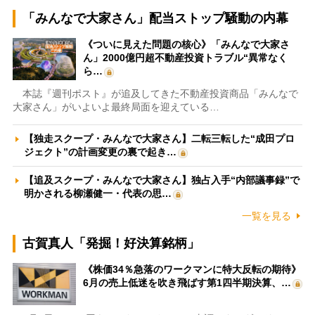
「みんなで大家さん」配当ストップ騒動の内幕
《ついに見えた問題の核心》「みんなで大家さ
ん」2000億円超不動産投資トラブル“異常なく
ら…
本誌『週刊ポスト』が追及してきた不動産投資商品「みんなで
大家さん」がいよいよ最終局面を迎えている…
【独走スクープ・みんなで大家さん】二転三転した“成田プロ
ジェクト”の計画変更の裏で起き…
【追及スクープ・みんなで大家さん】独占入手“内部議事録”で
明かされる柳瀬健一・代表の思…
一覧を見る
古賀真人「発掘！好決算銘柄」
《株価34％急落のワークマンに特大反転の期待》
6月の売上低迷を吹き飛ばす第1四半期決算、…