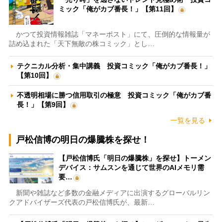
ミック「俺がカブ番長！」【第11回】
かつて投資情報雑誌「マネーポスト」にて、圧倒的な情報量が
詰め込まれた「天下無敵の株コミック」とし…
テクニカル分析・集中講義 投資コミック「俺がカブ番長！」
【第10回】
不透明相場に勝つ信用取引の極意 投資コミック「俺がカブ番
長！」【第9回】
一覧を見る
戸松信博の明日の爆騰株を探せ！
【戸松信博氏「明日の爆騰株」を探せ】トーメン
デバイス：サムスンを通じて世界のAIメモリ需
要…
新聞や雑誌など多数の金融メディアに出演するグローバルリン
クアドバイザーズ代表の戸松信博氏が、最新…