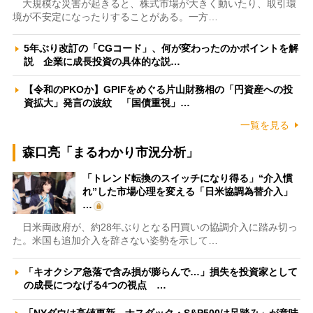
大規模な災害が起きると、株式市場が大きく動いたり、取引環
境が不安定になったりすることがある。一方…
5年ぶり改訂の「CGコード」、何が変わったのかポイントを解
説 企業に成長投資の具体的な説…
【令和のPKOか】GPIFをめぐる片山財務相の「円資産への投
資拡大」発言の波紋 「国債重視」…
一覧を見る
森口亮「まるわかり市況分析」
「トレンド転換のスイッチになり得る」“介入慣
れ”した市場心理を変える「日米協調為替介入」
…
日米両政府が、約28年ぶりとなる円買いの協調介入に踏み切っ
た。米国も追加介入を辞さない姿勢を示して…
「キオクシア急落で含み損が膨らんで…」損失を投資家として
の成長につなげる4つの視点 …