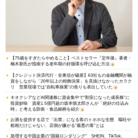
【75歳をすぎたらやめること】ベストセラー『定年後』著者・
楠木新氏が指南する老年期の好循環を呼び込む方法
【クレジット決済代行・全東信が破産】63社もの金融機関が融
資をしながら「20年以上の粉飾決算」を見抜けなかったカラク
リ 営業現場では“自転車操業”の焦りも表出していた
キオクシアなどAI関連株に資金集中で“割安になった成長株”に
投資妙味 資産1.5億円超の坂本慎太郎さんが「絶好の仕込み
時」と考える防衛・食品銘柄を紹介
お酒を提供する店で「出禁」になる客のトホホな生態 嘔吐や
粗相だけじゃない、店側が嫌がる“最悪の客”とは
急増する中国企業の“国籍ロンダリング” SHEIN、TikTok、