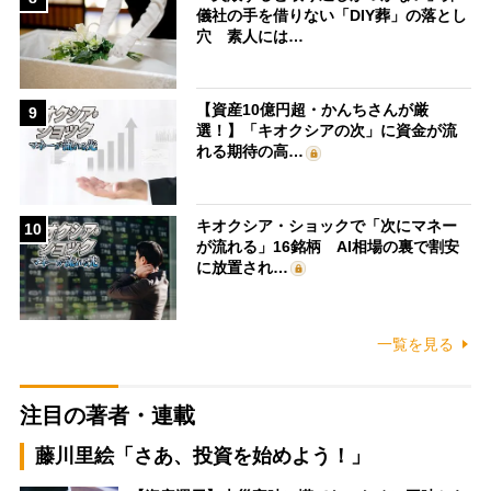
儀社の手を借りない「DIY葬」の落とし
穴 素人には…
【資産10億円超・かんちさんが厳
9
選！】「キオクシアの次」に資金が流
れる期待の高…
キオクシア・ショックで「次にマネー
10
が流れる」16銘柄 AI相場の裏で割安
に放置され…
一覧を見る
注目の著者・連載
藤川里絵「さあ、投資を始めよう！」