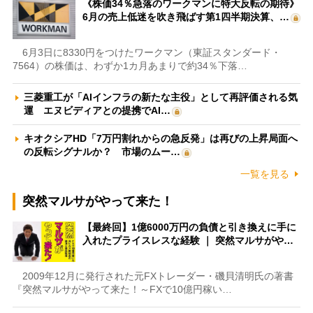
《株価34％急落のワークマンに特大反転の期待》
6月の売上低迷を吹き飛ばす第1四半期決算、…
6月3日に8330円をつけたワークマン（東証スタンダード・
7564）の株価は、わずか1カ月あまりで約34％下落…
三菱重工が「AIインフラの新たな主役」として再評価される気
運 エヌビディアとの提携でAI…
キオクシアHD「7万円割れからの急反発」は再びの上昇局面へ
の反転シグナルか？ 市場のムー…
一覧を見る
突然マルサがやって来た！
【最終回】1億6000万円の負債と引き換えに手に
入れたプライスレスな経験 ｜ 突然マルサがや…
2009年12月に発行された元FXトレーダー・磯貝清明氏の著書
『突然マルサがやって来た！～FXで10億円稼い…