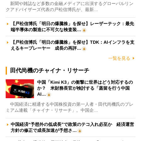
新聞や雑誌など多数の金融メディアに出演するグローバルリン
クアドバイザーズ代表の戸松信博氏が、最新…
【戸松信博氏「明日の爆騰株」を探せ】レーザーテック：最先
端半導体の製造に不可欠な検査装…
【戸松信博氏「明日の爆騰株」を探せ】TDK：AIインフラを支
えるキープレーヤー 成長の再評…
一覧を見る
田代尚機のチャイナ・リサーチ
中国「Kimi K3」の衝撃に世界はどう対応するの
か？ 米財務長官が検討する「蒸留を行う中国
AI…
中国経済に精通する中国株投資の第一人者・田代尚機氏のプレ
ミアム連載「チャイナ・リサーチ」。中国企…
中国経済“予想外の低成長”で政策のテコ入れ必至か 経済運営
方針の修正で成長加速が予想さ…