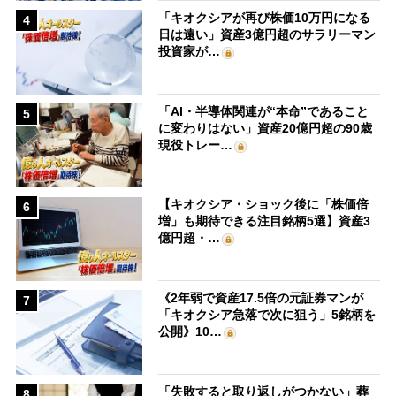
「キオクシアが再び株価10万円になる
4
日は遠い」資産3億円超のサラリーマン
投資家が…
「AI・半導体関連が“本命”であること
5
に変わりはない」資産20億円超の90歳
現役トレー…
【キオクシア・ショック後に「株価倍
6
増」も期待できる注目銘柄5選】資産3
億円超・…
《2年弱で資産17.5倍の元証券マンが
7
「キオクシア急落で次に狙う」5銘柄を
公開》10…
「失敗すると取り返しがつかない」葬
8