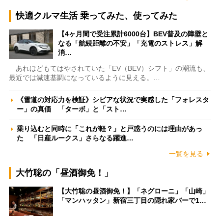
快適クルマ生活 乗ってみた、使ってみた
【4ヶ月間で受注累計6000台】BEV普及の障壁と
なる「航続距離の不安」「充電のストレス」解
消…
あれほどもてはやされていた「EV（BEV）シフト」の潮流も、
最近では減速基調になっているように見える。…
《雪道の対応力を検証》シビアな状況で実感した「フォレスタ
ー」の真価 「ターボ」と「スト…
乗り込むと同時に「これが軽？」と戸惑うのには理由があっ
た 「日産ルークス」さらなる躍進…
一覧を見る
大竹聡の「昼酒御免！」
【大竹聡の昼酒御免！】「ネグローニ」「山崎」
「マンハッタン」新宿三丁目の隠れ家バーで1…