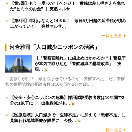
【第9回】もう一度FXでリベンジ！ 種銭は差し押さえを免れ
た”ヒミツのお金” ｜ 突然マルサ…
【第8回】年利はなんと14.6％！ 毎日5万円超の延滞税が積み
上がっていく ｜ 突然マルサ…
一覧を見る
河合雅司「人口減少ニッポンの活路」
【「警察官離れ」に歯止めはかかるか？】警察庁
が本気で取り組む「警察組織の構造改革」 実
現…
警察庁が目下、頭を悩ませているのが「警察官不足」だ。警察
官の採用試験の受験者数は10年間で2分の1以…
【安全・安心ニッポンの危機】採用試験受験者数は10年間で2
分の1以下に！ 出生数減がも…
【医療崩壊】人口減少で「医師不足」に加えて「患者不足」に
見舞われ地域医療が限界に 今後…
一覧を見る