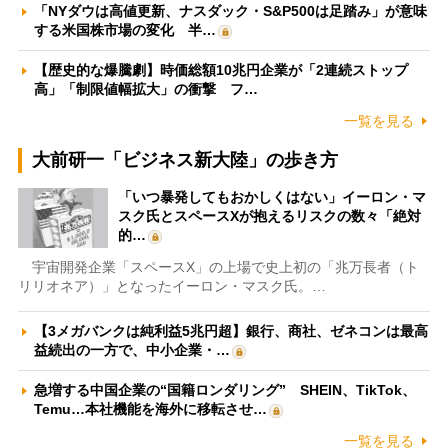
「NYダウは高値更新、ナスダック・S&P500は足踏み」が意味
する米国株市場の変化 半…
【歴史的な爆騰劇】時価総額10兆円企業が「2連続ストップ
高」「制限値幅拡大」の衝撃 フ…
一覧を見る
大前研一「ビジネス新大陸」の歩き方
「いつ暴発してもおかしくはない」イーロン・マ
スク氏とスペースXが抱えるリスクの数々「絶対
的…
宇宙開発企業「スペースX」の上場で史上初の「兆万長者（ト
リリオネア）」となったイーロン・マスク氏。…
【3メガバンクは純利益5兆円超】銀行、商社、ゼネコンは最高
益続出の一方で、中小企業・…
急増する中国企業の“国籍ロンダリング” SHEIN、TikTok、
Temu…本社機能を海外に移転させ…
一覧を見る