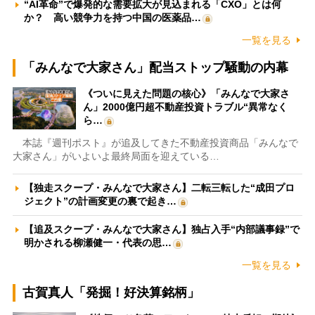
“AI革命”で爆発的な需要拡大が見込まれる「CXO」とは何
か？ 高い競争力を持つ中国の医薬品…
一覧を見る
「みんなで大家さん」配当ストップ騒動の内幕
《ついに見えた問題の核心》「みんなで大家さ
ん」2000億円超不動産投資トラブル“異常なく
ら…
本誌『週刊ポスト』が追及してきた不動産投資商品「みんなで
大家さん」がいよいよ最終局面を迎えている…
【独走スクープ・みんなで大家さん】二転三転した“成田プロ
ジェクト”の計画変更の裏で起き…
【追及スクープ・みんなで大家さん】独占入手“内部議事録”で
明かされる柳瀬健一・代表の思…
一覧を見る
古賀真人「発掘！好決算銘柄」