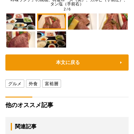
タン塩（手前右）
2
/
6
本文に戻る
グルメ
外食
富裕層
他のオススメ記事
関連記事