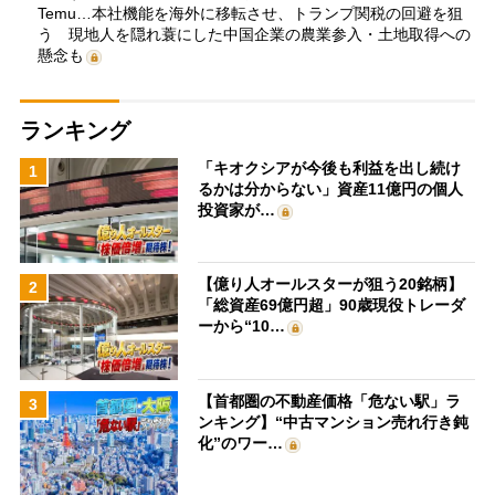
Temu…本社機能を海外に移転させ、トランプ関税の回避を狙
う 現地人を隠れ蓑にした中国企業の農業参入・土地取得への
懸念も
ランキング
「キオクシアが今後も利益を出し続け
1
るかは分からない」資産11億円の個人
投資家が…
【億り人オールスターが狙う20銘柄】
2
「総資産69億円超」90歳現役トレーダ
ーから“10…
【首都圏の不動産価格「危ない駅」ラ
3
ンキング】“中古マンション売れ行き鈍
化”のワー…