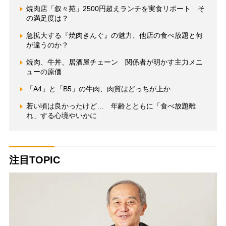
焼肉店「叙々苑」2500円超えランチを実食リポート そ
の満足度は？
急拡大する『焼肉きんぐ』の魅力、他店の食べ放題と何
が違うのか？
焼肉、牛丼、居酒屋チェーン 関係者が明かす主力メニ
ューの原価
「A4」と「B5」の牛肉、肉質はどっちが上か
若い頃は良かったけど… 年齢とともに「食べ放題離
れ」する心境やいかに
注目TOPIC