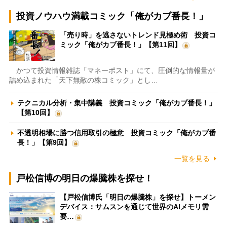
投資ノウハウ満載コミック「俺がカブ番長！」
「売り時」を逃さないトレンド見極め術 投資コ
ミック「俺がカブ番長！」【第11回】
かつて投資情報雑誌「マネーポスト」にて、圧倒的な情報量が
詰め込まれた「天下無敵の株コミック」とし…
テクニカル分析・集中講義 投資コミック「俺がカブ番長！」
【第10回】
不透明相場に勝つ信用取引の極意 投資コミック「俺がカブ番
長！」【第9回】
一覧を見る
戸松信博の明日の爆騰株を探せ！
【戸松信博氏「明日の爆騰株」を探せ】トーメン
デバイス：サムスンを通じて世界のAIメモリ需
要…