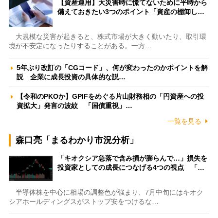
【資産運用】大災害時に慌てないために平時から
備えておきたい3つのポイント「資産の棚卸し…
大規模な災害が起きると、株式市場が大きく動いたり、取引環
境が不安定になったりすることがある。一方…
5年ぶり改訂の「CGコード」、何が変わったのかポイントを解
説 企業に成長投資の具体的な説…
【令和のPKOか】GPIFをめぐる片山財務相の「円資産への投
資拡大」発言の波紋 「国債重視」…
一覧を見る
森口亮「まるわかり市況分析」
「キオクシア急落で含み損が膨らんで…」損失を
投資家としての成長につなげる4つの視点 「…
半導体株を中心に相場の調整色が強まり、7月中旬にはキオク
シアホールディングスがストップ安をつけるな…